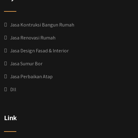
Jasa Kontruksi Bangun Rumah
Jasa Renovasi Rumah
Jasa Design Fasad & Interior
Jasa Sumur Bor
Jasa Perbaikan Atap
Dll
qyusipersada
@qyusipersada
3 years ago
Dih gak tau aja dia kalau di Qyusi Persada
Link
Ada Program Yang namanya PROCIS
(Program Cicilan Syariah)
.
Informasi selengkapnya, buru yuk klik link di