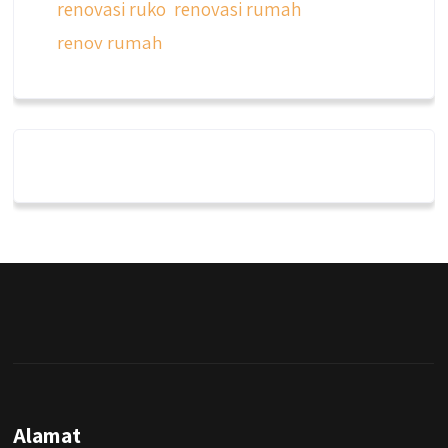
renovasi ruko
renovasi rumah
renov rumah
qyusipersada
@qyusipersada
3 years ago
Dalah satu hasil karya Qyusi persada,
merenovasi rumah biasa jadi rumah mewah
dengan budget 400an, kira kira gimana ya
hasilnya...
#jasabangunrumahjakarta
#jasarenovasirumahjakarta
#kontraktorjakarta #kontraktorbangunan
#kontraktorbangunanrumah
#kontraktorbangunanjakarta
#kontraktorbekasi #kontraktorinteriorjakarta
Alamat