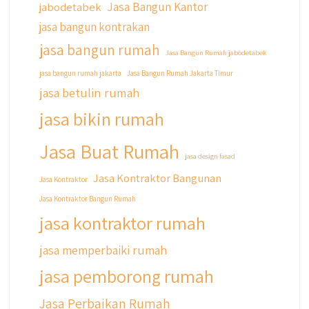
Jasa Bangun Kantor
jabodetabek
Siapa yang udah masuk List untuk Bangun
jasa bangun kontrakan
dan Renovasi rumah Di @qyusipersada
dengan sistem Cicilan ?? 🤗
jasa bangun rumah
Jasa Bangun Rumah jabodetabek
Untuk informasi lebih lanjut terkait program
jasa bangun rumah jakarta
Jasa Bangun Rumah Jakarta Timur
cicilan ini temen temen bisa langsung klik link
jasa betulin rumah
di bio yaa
jasa bikin rumah
#jasabangunrumahjakarta
#jasarenovasirumahjakarta
Jasa Buat Rumah
#kontraktorjakarta #kontraktorbangunan
jasa design fasad
#kontraktorbangunanrumah
Jasa Kontraktor Bangunan
Jasa Kontraktor
#kontraktorbangunanjakarta
Jasa Kontraktor Bangun Rumah
#kontraktorbekasi #kontraktorinteriorjakarta
#jasabangunrumahdepok
jasa kontraktor rumah
#jasarenovasirumahbekasi
#jasadesainrumahmurah
jasa memperbaiki rumah
#jasadesainrumahjakarta
jasa pemborong rumah
#kontraktorbangunanjabodetabek
#jasabangunrumahjabodetabek
Jasa Perbaikan Rumah
#qyusipersada