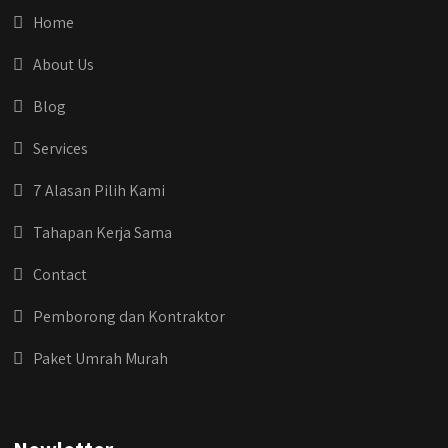
bio IG kitanya 🔥
Home
#jasabangunrumahjakarta
#jasarenovasirumahjakarta
About Us
#kontraktorjakarta #kontraktorbangunan
#kontraktorbangunanrumah
Blog
#kontraktorbangunanjakarta
#kontraktorbekasi #kontraktorinteriorjakarta
Services
#jasabangunrumahdepok
#jasarenovasirumahbekasi
7 Alasan Pilih Kami
#jasadesainrumahmurah
#jasadesainrumahjakarta
Tahapan Kerja Sama
#kontraktorbangunanjabodetabek
#jasabangunrumahjabodetabek
Contact
#qyusipersada
Pemborong dan Kontraktor
Paket Umrah Murah