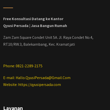
#jasabangunrumahdepok
#jasarenovasirumahbekasi
#jasadesainrumahmurah
#jasadesainrumahjakarta
Free Konsultasi Datang ke Kantor
#kontraktorbangunanjabodetabek
Qyusi Persada | Jasa Bangun Rumah
#jasabangunrumahjabodetabek
#qyusipersada
Zam Zam Square Condet Unit 5A. Jl. Raya Condet No.4,
RT.10/RW.3, Balekambang, Kec. Kramat jati
Phone: 0821-2289-2175
E-mail: Hallo.QyusiPersada@Gmail.Com
Website: https://qyusipersada.com
Layanan