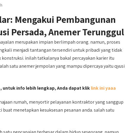
ah
ar: Mengakui Pembangunan
si Persada, Anemer Terunggul
alan merupakan impian berlimpah orang. namun, proses
kali menjadi tantangan tersendiri untuk pribadi yang tidak
struksi. inilah tatkalanya bakal percayakan karier itu
salah satu anemer jempolan yang mampu dipercaya yaitu qyusi
 untuk info lebih lengkap, Anda dapat klik
link ini yaaa
ajaan rumah, menyortir pelayanan kontraktor yang sanggup
ci buat menetapkan kesuksesan pesanan anda. salah satu
h satu pencapaian terbesar dalam hidup seseorang. namun,