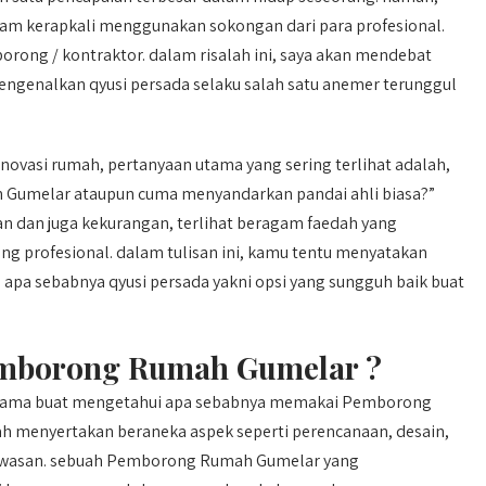
yam kerapkali menggunakan sokongan dari para profesional.
ong / kontraktor. dalam risalah ini, saya akan mendebat
engenalkan qyusi persada selaku salah satu anemer terunggul
ovasi rumah, pertanyaan utama yang sering terlihat adalah,
Gumelar ataupun cuma menyandarkan pandai ahli biasa?”
dan juga kekurangan, terlihat beragam faedah yang
g profesional. dalam tulisan ini, kamu tentu menyatakan
 apa sebabnya qyusi persada yakni opsi yang sungguh baik buat
mborong Rumah Gumelar ?
tama buat mengetahui apa sebabnya memakai Pemborong
 menyertakan beraneka aspek seperti perencanaan, desain,
gawasan. sebuah Pemborong Rumah Gumelar yang