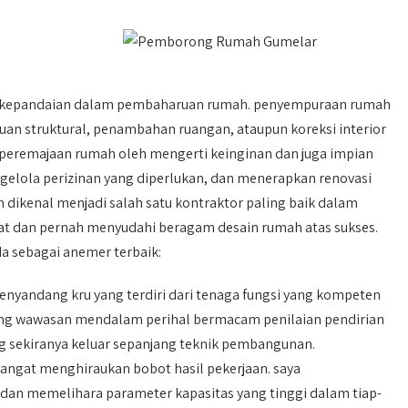
iki kepandaian dalam pembaharuan rumah. penyempuraan rumah
an struktural, penambahan ruangan, ataupun koreksi interior
a peremajaan rumah oleh mengerti keinginan dan juga impian
gelola perizinan yang diperlukan, dan menerapkan renovasi
ah dikenal menjadi salah satu kontraktor paling baik dalam
uat dan pernah menyudahi beragam desain rumah atas sukses.
a sebagai anemer terbaik:
nyandang kru yang terdiri dari tenaga fungsi yang kompeten
dang wawasan mendalam perihal bermacam penilaian pendirian
sekiranya keluar sepanjang teknik pembangunan.
angat menghiraukan bobot hasil pekerjaan. saya
an memelihara parameter kapasitas yang tinggi dalam tiap-