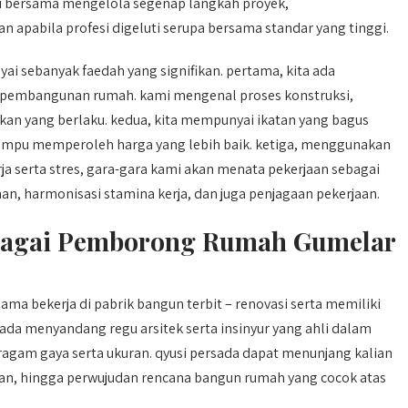
 bersama mengelola segenap langkah proyek,
apabila profesi digeluti serupa bersama standar yang tinggi.
ebanyak faedah yang signifikan. pertama, kita ada
 pembangunan rumah. kami mengenal proses konstruksi,
jakan yang berlaku. kedua, kita mempunyai ikatan yang bagus
 mampu memperoleh harga yang lebih baik. ketiga, menggunakan
serta stres, gara-gara kami akan menata pekerjaan sebagai
n, harmonisasi stamina kerja, dan juga penjagaan pekerjaan.
ebagai Pemborong Rumah Gumelar
a bekerja di pabrik bangun terbit – renovasi serta memiliki
ada menyandang regu arsitek serta insinyur yang ahli dalam
am gaya serta ukuran. qyusi persada dapat menunjang kalian
an, hingga perwujudan rencana bangun rumah yang cocok atas