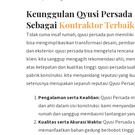
Keunggulan Qyusi Persada
Sebagai
Kontraktor Terbaik
Tidak cuma insaf rumah, qyusi persada pun memil
bisa mengimplikasikan transformasi desain, pembaru
dan eksterior. qyusi persada bisa mengelola rencan
klien. kita sanggup mengagih rekomendasi ahli, men
atas ketepatan dan kualitas tinggi. qyusi persada su
pabrik konstruksi. kita menyandang reputasi yang k
seterusnya merupakan separuh reputasi Qyusi Persad
Pengalaman serta Keahlian:
Qyusi Persada me
dan ahli dalam sisi konstruksi. kami menyan
rumah dan sanggup membasmi tantangan yang 
Kualitas serta Akurasi Waktu:
Qyusi Persada s
memanfaatkan bahan gedung berbobot tinggi d