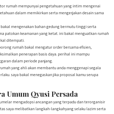
tor rumah mempunyai pengetahuan yang intim mengenai
getahuan dalam memikirkan serta mengerjakan desain sama
bakal mengenakan bahan gedung bermutu tinggi serta
ama patokan keamanan yang ketat. ini bakal menguatkan rumah
kal ditempati.
rong rumah bakal mengatur order bersama efisien,
aksimalkan penerapan basis daya. perihal ini mampu
garan dalam periode panjang.
umah yang ahli akan membantu anda menggenapi segala
berlaku. saya bakal menegaskan jika proposal kamu serupa
ra Umum Qyusi Persada
melar mengadopsi ancangan yang terpadu dan terorganisir
vitas saya melibatkan langkah-langkahyang selaku lazim serta