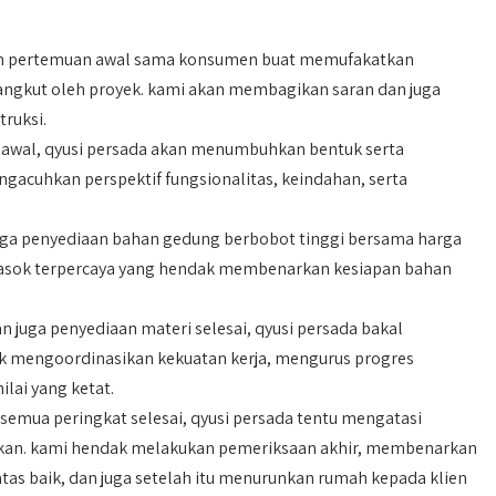
an pertemuan awal sama konsumen buat memufakatkan
angkut oleh proyek. kami akan membagikan saran dan juga
ruksi.
 awal, qyusi persada akan menumbuhkan bentuk serta
gacuhkan perspektif fungsionalitas, keindahan, serta
aga penyediaan bahan gedung berbobot tinggi bersama harga
masok terpercaya yang hendak membenarkan kesiapan bahan
juga penyediaan materi selesai, qyusi persada bakal
ak mengoordinasikan kekuatan kerja, mengurus progres
lai yang ketat.
semua peringkat selesai, qyusi persada tentu mengatasi
apkan. kami hendak melakukan pemeriksaan akhir, membenarkan
atas baik, dan juga setelah itu menurunkan rumah kepada klien