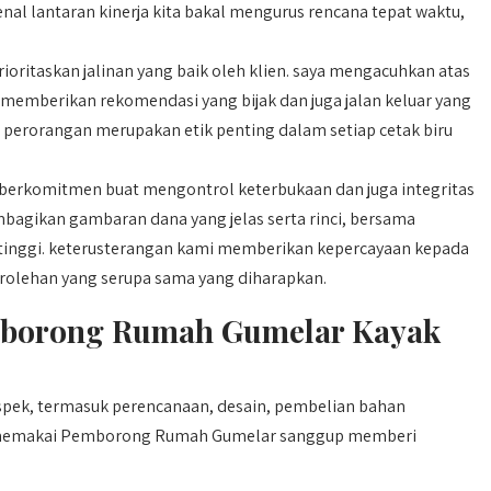
kenal lantaran kinerja kita bakal mengurus rencana tepat waktu,
oritaskan jalinan yang baik oleh klien. saya mengacuhkan atas
 memberikan rekomendasi yang bijak dan juga jalan keluar yang
g perorangan merupakan etik penting dalam setiap cetak biru
berkomitmen buat mengontrol keterbukaan dan juga integritas
mbagikan gambaran dana yang jelas serta rinci, bersama
g tinggi. keterusterangan kami memberikan kepercayaan kepada
lehan yang serupa sama yang diharapkan.
borong Rumah Gumelar Kayak
ek, termasuk perencanaan, desain, pembelian bahan
ek. memakai Pemborong Rumah Gumelar sanggup memberi