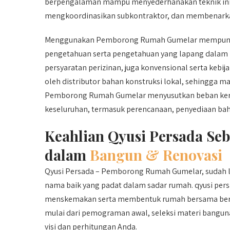
berpengalaman mampu menyederhanakan teknik ini
mengkoordinasikan subkontraktor, dan membenarkan 
Menggunakan Pemborong Rumah Gumelar mempunyai s
pengetahuan serta pengetahuan yang lapang dalam
persyaratan perizinan, juga konvensional serta kebi
oleh distributor bahan konstruksi lokal, sehingga
Pemborong Rumah Gumelar menyusutkan beban kerja 
keseluruhan, termasuk perencanaan, penyediaan baha
Keahlian Qyusi Persada S
dalam
Bangun & Renovasi
Qyusi Persada – Pemborong Rumah Gumelar, sudah lam
nama baik yang padat dalam sadar rumah. qyusi pers
menskemakan serta membentuk rumah bersama berag
mulai dari pemograman awal, seleksi materi bangun
visi dan perhitungan Anda.