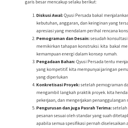
garis besar mencakup selaku berikut:
Diskusi Awal:
Qyusi Persada bakal menjalank
kebutuhan, anggaran, dan keinginan yang ters
apresiasi yang mendalam perihal rencana konst
Pemograman dan Desain:
sesudah konsultasi
memikirkan tahapan konstruksi. kita bakal men
kemampuan energi dalam konsep rumah.
Pengadaan Bahan:
Qyusi Persada tentu menj
yang kompetitif. kita mempunyai jaringan pe
yang diperlukan
Konkretisasi Proyek:
setelah pemograman dan 
mengambil langkah praktik proyek. kita hend
pekerjaan, dan mengerjakan penanggulangan ni
Pengurusan dan juga Pasrah Terima:
setelah 
pesanan sesuai oleh standar yang suah ditet
apabila semua spesifikasi pernah diselesaikan 