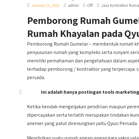
Off
January 11, 2022
admin
Jasa Kontraktor Rum
Pemborong Rumah Gumel
Rumah Khayalan pada Qyu
Pemborong Rumah Gumelar – membentuk rumah khay
penyusunan rumah yang kompleks serta runyam sering
memiliki pemahaman dan pengetahuan dalam aspek kon
terhadap pemborong / kontraktor yang terpercaya. 
persada.
Ini adalah hanya postingan tools marketing,
Ketika hendak mengerjakan pendirian maupun perem
dipercayakan serta terlatih merupakan tindakan kun
anemer yang patut direnungkan yaitu Qyusi Persada.
Mendirikan suatu rumah angan-angan juga yakni sala