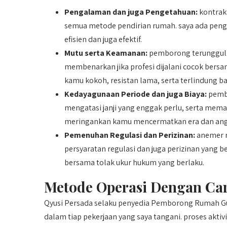
Pengalaman dan juga Pengetahuan:
kontrak
semua metode pendirian rumah. saya ada pen
efisien dan juga efektif.
Mutu serta Keamanan:
pemborong terunggul 
membenarkan jika profesi dijalani cocok bers
kamu kokoh, resistan lama, serta terlindung ba
Kedayagunaan Periode dan juga Biaya:
pembo
mengatasi janji yang enggak perlu, serta mem
meringankan kamu mencermatkan era dan ang
Pemenuhan Regulasi dan Perizinan:
anemer r
persyaratan regulasi dan juga perizinan yang 
bersama tolak ukur hukum yang berlaku.
Metode Operasi Dengan Ca
Qyusi Persada selaku penyedia Pemborong Rumah Gu
dalam tiap pekerjaan yang saya tangani. proses akti