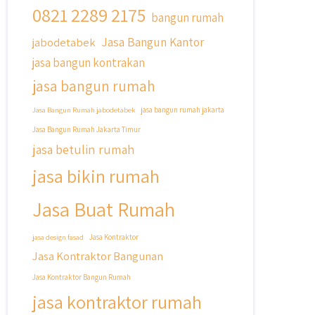
@qyusipersada dengan sistem
0821 2289 2175
bangun rumah
Cicilan ??
Jasa Bangun Kantor
jabodetabek
Untuk informasi lebih lanjut terkait
jasa bangun kontrakan
program cicilan ini temen temen bisa
langsung klik link di bio yaa
jasa bangun rumah
#jasabangunrumahjakarta
Jasa Bangun Rumah jabodetabek
jasa bangun rumah jakarta
#jasarenovasirumahjakarta
Jasa Bangun Rumah Jakarta Timur
#kontraktorjakarta
jasa betulin rumah
#kontraktorbangunan
#kontraktorbangunanrumah
jasa bikin rumah
#kontraktorbangunanjakarta
#kontraktorbekasi
Jasa Buat Rumah
#kontraktorinteriorjakarta
#jasabangunrumahdepok
jasa design fasad
Jasa Kontraktor
#jasarenovasirumahbekasi
Jasa Kontraktor Bangunan
#jasadesainrumahmurah
#jasadesainrumahjakarta
Jasa Kontraktor Bangun Rumah
#kontraktorbangunanjabodetabek
jasa kontraktor rumah
#jasabangunrumahjabodetabek