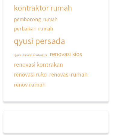
kontraktor rumah
pemborong rumah
qyusipersada
perbaikan rumah
@qyusipersada
3 years ago
qyusi persada
Dalah satu hasil karya Qyusi
persada, merenovasi rumah biasa
renovasi kios
jadi rumah mewah dengan budget
Qyusi Persada Kontraktor
400an, kira kira gimana ya
renovasi kontrakan
hasilnya...
renovasi ruko
renovasi rumah
#jasabangunrumahjakarta
renov rumah
#jasarenovasirumahjakarta
#kontraktorjakarta
#kontraktorbangunan
#kontraktorbangunanrumah
#kontraktorbangunanjakarta
#kontraktorbekasi
#kontraktorinteriorjakarta
#jasabangunrumahdepok
#jasarenovasirumahbekasi