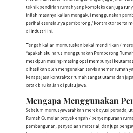
teknik pendirian rumah yang kompleks dan juga run
inilah masanya kalian mengakui menggunakan pembor
perihal esensialnya pemborong / kontraktor serta m
di industri ini.
Tengah kalian memutuskan bakal mendirikan / meren
“apakah aku harus menggunakan Pemborong Rumah 
meskipun masing-masing opsi mempunyai keutamaan 
dihasilkan oleh mengenakan servis anemer rumah yan
kenapa jasa kontraktor rumah sangat utama dan juga
cetak biru kalian di pulau jawa.
Mengapa Menggunakan Pe
Sebelum memusyawarahkan merek qyusi persada, u
Rumah Gumelar. proyek engah / penyempuraan rumah
pembangunan, penyediaan material, dan juga pen