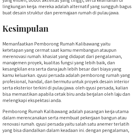
yang efisien, bobot aktivitas yang tinggi, serta keamanan di
lingkungan kerja. mereka adalah alternatif yang sungguh bagus
buat desain struktur dan peremajaan rumah di pulau jawa.
Kesimpulan
Memanfaatkan Pemborong Rumah Kalibawang yaitu
ketetapan yang cermat saat kamu membangun ataupun
merenovasi rumah. khasiat yang didapat dari pengalaman,
manajemen proyek, kualitas fungsi yang lebih baik, dan
kesangkilan era serta dana jauh lebih besar dari biaya yang
kamu keluarkan. qyusi persada adalah pemborong rumah yang
profesional, handal, dan bermutu untuk proyek desain interior
serta eksterior terkini di pulau jawa. oleh qyusi persada, kalian
bisa memastikan apabila cetak biru anda berjalan oleh laju dan
melengkapi ekspektasi anda.
Pemborong Rumah Kalibawang adalah pasangan kerja utama
dalam merencanakan serta membuat pekerjaan bangun atau
renovasi rumah. qyusi persada yaitu salah satu anemer terlatih
yang bisa diandalkan dalam keadaan ini. dengan pengalaman,