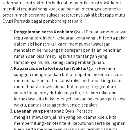
salah satu kontraktor terbaik dalam pabrik konstruksi. kami
memiliki reputasi yang kuat dan pernah memugas beraneka
order rumah bersama sukses. seterusnya yakni beberapa mutu
Qyusi Persada bagai pemborong terbaik:
Pengalaman serta Keahlian:
Qyusi Persada mempunyai
regu yang terdiri dari kekuatan kerja yang ahli serta pakar
dalam sisi konstruksi. kami mempunyai wawasan
mendalam berhubungan beragam penilaian pendirian
rumah dan bisa menyingkirkan tantangan yang
tampaknya muncul selagi cara pembangunan.
Kapasitas serta Ketepatan Waktu:
Qyusi Persada
sungguh menghiraukan bobot dapatan pekerjaan. kami
memanfaatkan materi konstruksi berbobot tinggi dan
memelihara konvensional bobot yang tinggi dalam
setiap tahap proyek. tak hanya itu, kita pun diketahui
karna daya kita bakal menyelesaikan pekerjaan persisnya
waktu, pantas atas agenda yang disepakati.
Layanan yang Personal:
Qyusi Persada
mengistimewakan jalinan yang baik sama klien. kita
memperhitungkan oleh teliti kebutuhan serta keinginan
klien, serta memberikan saran yang cermat dan juga