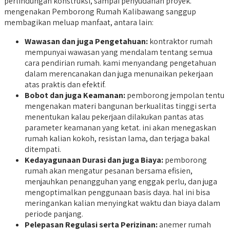
perlindungan konstruksi, sampai penyudahan proyek.
mengenakan Pemborong Rumah Kalibawang sanggup
membagikan meluap manfaat, antara lain:
Wawasan dan juga Pengetahuan:
kontraktor rumah
mempunyai wawasan yang mendalam tentang semua
cara pendirian rumah. kami menyandang pengetahuan
dalam merencanakan dan juga menunaikan pekerjaan
atas praktis dan efektif.
Bobot dan juga Keamanan:
pemborong jempolan tentu
mengenakan materi bangunan berkualitas tinggi serta
menentukan kalau pekerjaan dilakukan pantas atas
parameter keamanan yang ketat. ini akan menegaskan
rumah kalian kokoh, resistan lama, dan terjaga bakal
ditempati.
Kedayagunaan Durasi dan juga Biaya:
pemborong
rumah akan mengatur pesanan bersama efisien,
menjauhkan penangguhan yang enggak perlu, dan juga
mengoptimalkan penggunaan basis daya. hal ini bisa
meringankan kalian menyingkat waktu dan biaya dalam
periode panjang.
Pelepasan Regulasi serta Perizinan:
anemer rumah