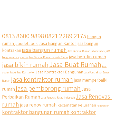
0813 8600 9898
0821 2289 2175
bangun
Jasa Bangun Kantor
rumah
jabodetabek
jasa bangun
jasa bangun rumah
kontrakan
Jasa Bangun Rumah jabodetabek
jasa
jasa betulin rumah
bangun rumah jakarta
Jasa Bangun Rumah Jakarta Timur
Jasa Buat Rumah
jasa bikin rumah
jasa
Jasa Kontraktor Bangunan
design fasad
Jasa Kontraktor
Jasa Kontraktor Bangun
jasa kontraktor rumah
jasa memperbaiki
Rumah
jasa pemborong rumah
Jasa
rumah
Jasa Renovasi
Perbaikan Rumah
Jasa Renovasi Fasad Indonesia
rumah
jasa renov rumah
kecamatan
kelurahan
kontraktor
kontraktor bangunan rumah
kontraktor