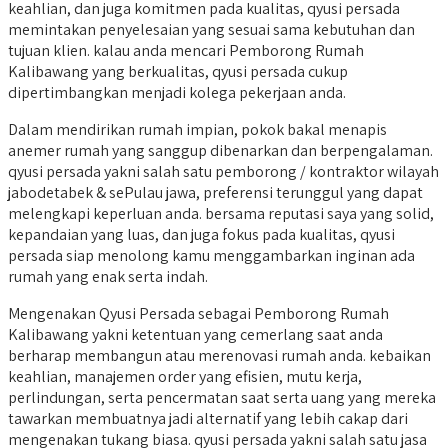
keahlian, dan juga komitmen pada kualitas, qyusi persada
memintakan penyelesaian yang sesuai sama kebutuhan dan
tujuan klien. kalau anda mencari Pemborong Rumah
Kalibawang yang berkualitas, qyusi persada cukup
dipertimbangkan menjadi kolega pekerjaan anda.
Dalam mendirikan rumah impian, pokok bakal menapis
anemer rumah yang sanggup dibenarkan dan berpengalaman.
qyusi persada yakni salah satu pemborong / kontraktor wilayah
jabodetabek & sePulau jawa, preferensi terunggul yang dapat
melengkapi keperluan anda. bersama reputasi saya yang solid,
kepandaian yang luas, dan juga fokus pada kualitas, qyusi
persada siap menolong kamu menggambarkan inginan ada
rumah yang enak serta indah.
Mengenakan Qyusi Persada sebagai Pemborong Rumah
Kalibawang yakni ketentuan yang cemerlang saat anda
berharap membangun atau merenovasi rumah anda. kebaikan
keahlian, manajemen order yang efisien, mutu kerja,
perlindungan, serta pencermatan saat serta uang yang mereka
tawarkan membuatnya jadi alternatif yang lebih cakap dari
mengenakan tukang biasa. qyusi persada yakni salah satu jasa