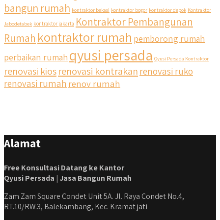
bangun rumah
kontraktor bekasi
kontraktor bogor
kontraktor depok
Kontraktor
Kontraktor Pembangunan
Jabodetabek
kontraktor jakarta
kontraktor rumah
Rumah
pemborong rumah
qyusi persada
perbaikan rumah
Qyusi Persada Kontraktor
renovasi kios
renovasi kontrakan
renovasi ruko
renovasi rumah
renov rumah
Alamat
Free Konsultasi Datang ke Kantor
Qyusi Persada | Jasa Bangun Rumah
Zam Zam Square Condet Unit 5A. Jl. Raya Condet No.4,
RT.10/RW.3, Balekambang, Kec. Kramat jati