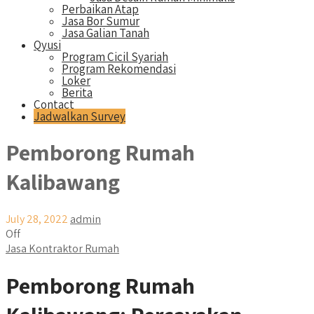
Perbaikan Atap
Jasa Bor Sumur
Jasa Galian Tanah
Qyusi
Program Cicil Syariah
Program Rekomendasi
Loker
Berita
Contact
Jadwalkan Survey
Pemborong Rumah
Kalibawang
July 28, 2022
admin
Off
Jasa Kontraktor Rumah
Pemborong Rumah