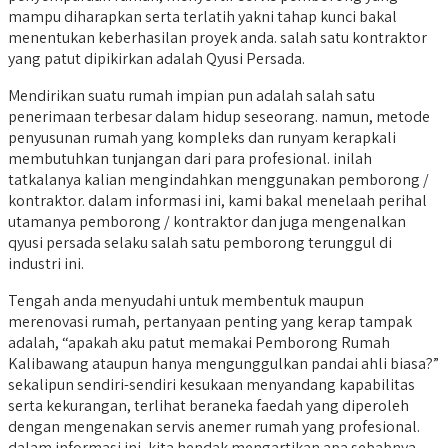
mampu diharapkan serta terlatih yakni tahap kunci bakal
menentukan keberhasilan proyek anda. salah satu kontraktor
yang patut dipikirkan adalah Qyusi Persada.
Mendirikan suatu rumah impian pun adalah salah satu
penerimaan terbesar dalam hidup seseorang. namun, metode
penyusunan rumah yang kompleks dan runyam kerapkali
membutuhkan tunjangan dari para profesional. inilah
tatkalanya kalian mengindahkan menggunakan pemborong /
kontraktor. dalam informasi ini, kami bakal menelaah perihal
utamanya pemborong / kontraktor dan juga mengenalkan
qyusi persada selaku salah satu pemborong terunggul di
industri ini.
Tengah anda menyudahi untuk membentuk maupun
merenovasi rumah, pertanyaan penting yang kerap tampak
adalah, “apakah aku patut memakai Pemborong Rumah
Kalibawang ataupun hanya mengunggulkan pandai ahli biasa?”
sekalipun sendiri-sendiri kesukaan menyandang kapabilitas
serta kekurangan, terlihat beraneka faedah yang diperoleh
dengan mengenakan servis anemer rumah yang profesional.
dalam informasi ini, kita hendak mengartikan apa sebabnya