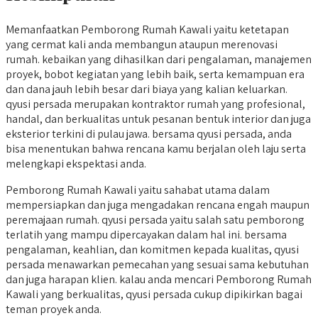
Memanfaatkan Pemborong Rumah Kawali yaitu ketetapan
yang cermat kali anda membangun ataupun merenovasi
rumah. kebaikan yang dihasilkan dari pengalaman, manajemen
proyek, bobot kegiatan yang lebih baik, serta kemampuan era
dan dana jauh lebih besar dari biaya yang kalian keluarkan.
qyusi persada merupakan kontraktor rumah yang profesional,
handal, dan berkualitas untuk pesanan bentuk interior dan juga
eksterior terkini di pulau jawa. bersama qyusi persada, anda
bisa menentukan bahwa rencana kamu berjalan oleh laju serta
melengkapi ekspektasi anda.
Pemborong Rumah Kawali yaitu sahabat utama dalam
mempersiapkan dan juga mengadakan rencana engah maupun
peremajaan rumah. qyusi persada yaitu salah satu pemborong
terlatih yang mampu dipercayakan dalam hal ini. bersama
pengalaman, keahlian, dan komitmen kepada kualitas, qyusi
persada menawarkan pemecahan yang sesuai sama kebutuhan
dan juga harapan klien. kalau anda mencari Pemborong Rumah
Kawali yang berkualitas, qyusi persada cukup dipikirkan bagai
teman proyek anda.