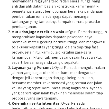
menyandang regu yang terdiri dari energi fungsi yang
ahli dan ahli dalam bagian konstruksi. kami memiliki
pengetahuan lanjut berhubungan beraneka pandangan
pembentukan rumah dan juga dapat menangani
tantangan yang tampaknya tampak semasa prosedur
pembangunan.
Mutu dan juga Ketelitian Waktu:
Qyusi Persada sungguh
mengacuhkan kapasitas dapatan pekerjaan. saya
memakai materi gedung bermutu tinggi dan mengawasi
tolak ukur kapasitas yang tinggi dalam tiap-tiap fase
proyek. selain itu, kami pula diketahui gara-gara
kemampuan kita untuk membayar desain tepat waktu,
seperti bersama agenda yang disepakati.
Layanan yang Personal:
Qyusi Persada mengutamakan
jalinan yang bagus oleh klien. kami mendengarkan
dengan jeli kepentingan dan juga keinginan klien,
bersama memberi rekomendasi yang cermat dan jalan
keluar yang tepat. komunikasi yang bagus dan layanan
yang perorangan ialah keyakinan mendasar dalam tiap
proposal yang saya tangani.
Kejernihan serta Integritas:
Qyusi Persada
berkomitmen untuk memelihara keterbukaan dan juga