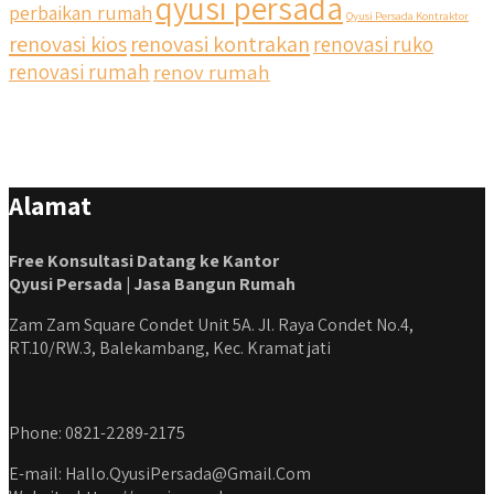
qyusi persada
perbaikan rumah
Qyusi Persada Kontraktor
renovasi kios
renovasi kontrakan
renovasi ruko
renovasi rumah
renov rumah
Alamat
Free Konsultasi Datang ke Kantor
Qyusi Persada | Jasa Bangun Rumah
Zam Zam Square Condet Unit 5A. Jl. Raya Condet No.4,
RT.10/RW.3, Balekambang, Kec. Kramat jati
Phone: 0821-2289-2175
E-mail: Hallo.QyusiPersada@Gmail.Com