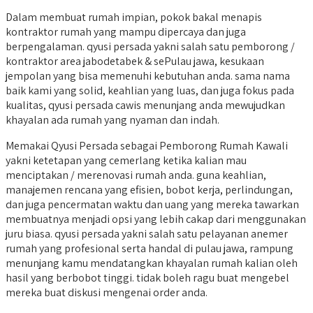
Dalam membuat rumah impian, pokok bakal menapis
kontraktor rumah yang mampu dipercaya dan juga
berpengalaman. qyusi persada yakni salah satu pemborong /
kontraktor area jabodetabek & sePulau jawa, kesukaan
jempolan yang bisa memenuhi kebutuhan anda. sama nama
baik kami yang solid, keahlian yang luas, dan juga fokus pada
kualitas, qyusi persada cawis menunjang anda mewujudkan
khayalan ada rumah yang nyaman dan indah.
Memakai Qyusi Persada sebagai Pemborong Rumah Kawali
yakni ketetapan yang cemerlang ketika kalian mau
menciptakan / merenovasi rumah anda. guna keahlian,
manajemen rencana yang efisien, bobot kerja, perlindungan,
dan juga pencermatan waktu dan uang yang mereka tawarkan
membuatnya menjadi opsi yang lebih cakap dari menggunakan
juru biasa. qyusi persada yakni salah satu pelayanan anemer
rumah yang profesional serta handal di pulau jawa, rampung
menunjang kamu mendatangkan khayalan rumah kalian oleh
hasil yang berbobot tinggi. tidak boleh ragu buat mengebel
mereka buat diskusi mengenai order anda.