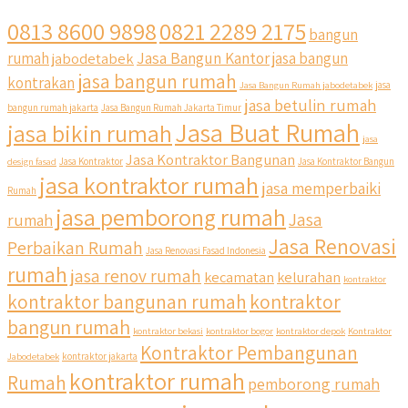
0813 8600 9898
0821 2289 2175
bangun
Jasa Bangun Kantor
rumah
jabodetabek
jasa bangun
jasa bangun rumah
kontrakan
Jasa Bangun Rumah jabodetabek
jasa
jasa betulin rumah
bangun rumah jakarta
Jasa Bangun Rumah Jakarta Timur
Jasa Buat Rumah
jasa bikin rumah
jasa
Jasa Kontraktor Bangunan
design fasad
Jasa Kontraktor
Jasa Kontraktor Bangun
jasa kontraktor rumah
jasa memperbaiki
Rumah
jasa pemborong rumah
Jasa
rumah
Jasa Renovasi
Perbaikan Rumah
Jasa Renovasi Fasad Indonesia
rumah
jasa renov rumah
kecamatan
kelurahan
kontraktor
kontraktor bangunan rumah
kontraktor
bangun rumah
kontraktor bekasi
kontraktor bogor
kontraktor depok
Kontraktor
Kontraktor Pembangunan
Jabodetabek
kontraktor jakarta
kontraktor rumah
Rumah
pemborong rumah