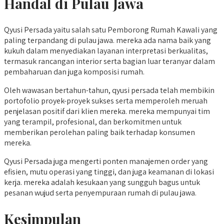
Handal di Pulau Jawa
Qyusi Persada yaitu salah satu Pemborong Rumah Kawali yang
paling terpandang di pulau jawa. mereka ada nama baik yang
kukuh dalam menyediakan layanan interpretasi berkualitas,
termasuk rancangan interior serta bagian luar teranyar dalam
pembaharuan dan juga komposisi rumah.
Oleh wawasan bertahun-tahun, qyusi persada telah membikin
portofolio proyek-proyek sukses serta memperoleh meruah
penjelasan positif dari klien mereka. mereka mempunyai tim
yang terampil, profesional, dan berkomitmen untuk
memberikan perolehan paling baik terhadap konsumen
mereka.
Qyusi Persada juga mengerti ponten manajemen order yang
efisien, mutu operasi yang tinggi, dan juga keamanan di lokasi
kerja. mereka adalah kesukaan yang sungguh bagus untuk
pesanan wujud serta penyempuraan rumah di pulau jawa.
Kesimpulan