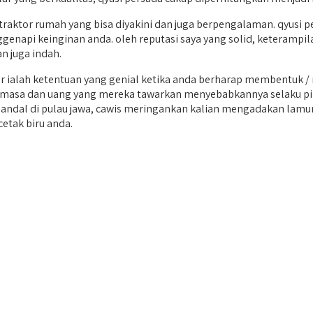
ktor rumah yang bisa diyakini dan juga berpengalaman. qyusi pe
enapi keinginan anda. oleh reputasi saya yang solid, keterampilan
 juga indah.
ialah ketentuan yang genial ketika anda berharap membentuk /
tan masa dan uang yang mereka tawarkan menyebabkannya selaku pi
 handal di pulau jawa, cawis meringankan kalian mengadakan lamu
etak biru anda.