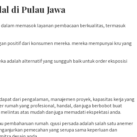
al di Pulau Jawa
uat dalam memasok layanan pembacaan berkualitas, termasuk
ngan positif dari konsumen mereka. mereka mempunyai kru yang
ka adalah alternatif yang sungguh baik untuk order eksposisi
apat dari pengalaman, manajemen proyek, kapasitas kerja yang
mer rumah yang profesional, handal, dan juga berbobot buat
an melintas atas mudah dan juga memadati ekspektasi anda.
pembaharuan rumah. qyusi persada adalah salah satu anemer
 menganjurkan pemecahan yang serupa sama keperluan dan
mitra desain anda.