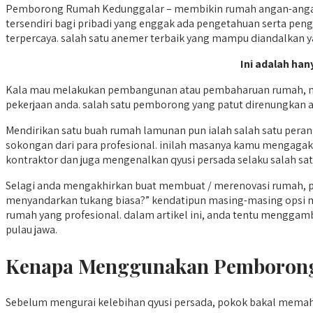
Pemborong Rumah Kedunggalar – membikin rumah angan-angan 
tersendiri bagi pribadi yang enggak ada pengetahuan serta pen
terpercaya. salah satu anemer terbaik yang mampu diandalkan ya
Ini adalah han
Kala mau melakukan pembangunan atau pembaharuan rumah, mem
pekerjaan anda. salah satu pemborong yang patut direnungkan a
Mendirikan satu buah rumah lamunan pun ialah salah satu per
sokongan dari para profesional. inilah masanya kamu mengaga
kontraktor dan juga mengenalkan qyusi persada selaku salah satu
Selagi anda mengakhirkan buat membuat / merenovasi rumah, 
menyandarkan tukang biasa?” kendatipun masing-masing opsi 
rumah yang profesional. dalam artikel ini, anda tentu menggam
pulau jawa.
Kenapa Menggunakan Pemborong
Sebelum mengurai kelebihan qyusi persada, pokok bakal mema