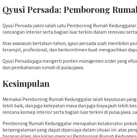
Qyusi Persada:
Pemborong Ruma
Qyusi Persada yakni salah satu Pemborong Rumah Kedunggalar y
rancangan interior serta bagian luar terkini dalam renovasi serta
Atas wawasan bertahun-tahun, qyusi persada suah membikin por
terampil, profesional, dan berkomitmen buat mengasihkan dap
Qyusi Persada juga mengerti ponten manajemen order yang efisien
dan pembaharuan rumah di pulau jawa.
Kesimpulan
Memakai Pemborong Rumah Kedunggalar ialah keputusan yang bi
lebih baik, dan juga ketepatan masa dan juga biaya jauh lebih 
rencana konsep interior serta bagian luar terkini di pulau jaw
Pemborong Rumah Kedunggalar merupakan kolaborator pokok d
berpengalaman yang dapat dipercaya dalam situasi ini. atas p
harapan klien. jika kalian mencari Pemborong Rumah Kedunggala