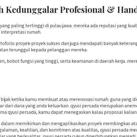
h Kedunggalar
Profesional & Hand
ang paling tertinggi di pulau jawa. mereka ada reputasi yang k
 interpretasi rumah.
tofolio proyek-proyek sukses dan juga mendapati banyak ketera
atan terunggul kepada pelanggan mereka.
, bobot fungsi yang tinggi, serta keamanan di daerah kerja. mere
jak ketika kamu membuat atau merenovasi rumah. guna yang did
besar dari dana yang anda keluarkan. qyusi persada merupakan ane
a. sama qyusi persada, kamu dapat menegaskan kalau proposal kali
alam memikirkan dan mengaplikasikan proyek membingkas atau 
engalaman, keahlian, dan komitmen atas kualitas, qyusi persada
r yang berkualitas, qyusi persada cukup diperhitungkan menjadi 