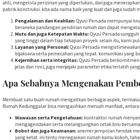
ahli, mengelola perizinan yang diperlukan, dan juga menerapkan
pabrik konstruksi. kita ada nama baik yang kuat dan juga suda
Pengalaman dan Keahlian:
Qyusi Persada mempunyai kru y
beraneka pandangan pendirian rumah dan dapat mengata
Mutu dan juga Ketepatan Waktu:
Qyusi Persada sungguh
yang tinggi dalam tiap tahapan proyek. selain itu, kami 
Layanan yang Personal:
Qyusi Persada mengistimewakan j
bijaksana serta pemecahan yang tepat. komunikasi yang ba
Kejernihan serta Integritas:
Qyusi Persada berkomitmen b
jelas dan rinci, juga menjejaki parameter etika terlatih 
Apa Sebabnya Mengenakan Pembo
Membuat satu buah rumah mengaitkan berbagai aspek, termasuk
Rumah Kedunggalar bisa mengasihkan meruah manfaat, antara l
Wawasan serta Pengetahuan:
kontraktor rumah menyan
mengagendakan serta melangsungkan cetak biru bersama re
Bobot dan juga Keamanan:
anemer jempolan hendak mema
yang ketat. ini tentu menegaskan rumah kamu kokoh, tahan