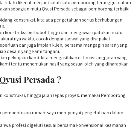
sada telah dikenal menjadi salah satu pemborong terunggul dalam
upakan sebagian mutu Qyusi Persada sebagai pemborong terbaik:
bidang konstruksi. kita ada pengetahuan serius berhubungan
an.
n konstruksi berbobot tinggi dan mengawasi patokan mutu
 akuratnya waktu, cocok dengan jadwal yang disepakati.
keperluan dan juga impian klien, bersama mengagih saran yang
iap desain yang kami tangani.
ian pekerjaan kami. kita mengasihkan estimasi anggaran yang
a kami tentu menemukan hasil yang sesuai oleh yang diharapkan.
yusi Persada ?
 konstruksi, hingga jalan lepas proyek. memakai Pemborong
k pembentukan rumah. saya mempunyai pengetahuan dalam
hwa profesi digeluti sesuai bersama konvensional keamanan