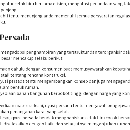
gatur cetak biru bersama efisien, mengatasi penundaan yang tak 
 panjang.
hli tentu menunjang anda memenuhi semua persyaratan regulasi 
ku.
 Persada
ngadopsi penghampiran yang terstruktur dan terorganisir dalam
besar mencakup selaku berikut:
muan dahulu dengan konsumen buat memusyawarahkan kebutuhan, 
tail tentang rencana konstruksi.
qyusi persada tentu mengembangkan konsep dan juga mengagenda
dalam bentuk rumah.
diaan bahan bangunan berbobot tinggi dengan harga yang kompeti
ediaan materi selesai, qyusi persada tentu mengawali pengejawa
kan penanganan karat yang ketat.
elesai, qyusi persada hendak menghabiskan cetak biru cocok bers
h diselesaikan dengan baik, dan selanjutnya menganjurkan rumah