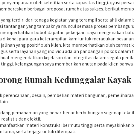
 penyempuraan oleh ketelitian serta kapasitas tinggi. qyusi per
h membereskan berbagai proposal rumah atas sukses. berikut mer
ang terdiri dari tenaga kegiatan yang terampil serta ahli dalam 
si tantangan yang tampaknya muncul semasa proses pembangun
 memperhatikan bobot dapatan pekerjaan. saya mengenakan baha
pula dikenal gara-gara keterampilan kami untuk meradukan pesanan
alinan yang positif oleh klien. kita memperhatikan oleh cermat 
gus serta layanan yang individu adalah pandangan pokok dalam t
uat mengendalikan kejelasan dan integritas dalam segala penila
yang tinggi. kelangsungan saya memberikan anutan pada klien bahw
rong Rumah Kedunggalar Kayak Q
 perencanaan, desain, pembelian materi bangunan, pemeliharaan
ain:
dang pemahaman yang benar-benar berhubungan segenap tekni
alistis dan efektif.
nfaatkan materi konstruksi bermutu tinggi serta meyakinkan ba
 lama, serta terjaga untuk ditempati.