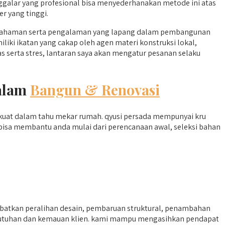
galar yang profesional bisa menyederhanakan metode ini atas
r yang tinggi.
mahaman serta pengalaman yang lapang dalam pembangunan
liki ikatan yang cakap oleh agen materi konstruksi lokal,
serta stres, lantaran saya akan mengatur pesanan selaku
dalam
Bangun & Renovasi
 kuat dalam tahu mekar rumah. qyusi persada mempunyai kru
bisa membantu anda mulai dari perencanaan awal, seleksi bahan
batkan peralihan desain, pembaruan struktural, penambahan
kebutuhan dan kemauan klien. kami mampu mengasihkan pendapat