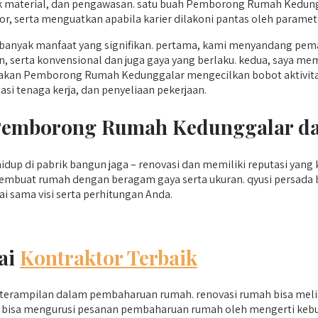
k material, dan pengawasan. satu buah Pemborong Rumah Kedung
 serta menguatkan apabila karier dilakoni pantas oleh paramete
nyak manfaat yang signifikan. pertama, kami menyandang pe
, serta konvensional dan juga gaya yang berlaku. kedua, saya memi
nakan Pemborong Rumah Kedunggalar mengecilkan bobot aktivitas 
si tenaga kerja, dan penyeliaan pekerjaan.
i Pemborong Rumah Kedunggalar 
up di pabrik bangun jaga – renovasi dan memiliki reputasi yang
membuat rumah dengan beragam gaya serta ukuran. qyusi persada 
 sama visi serta perhitungan Anda.
ai
Kontraktor Terbaik
terampilan dalam pembaharuan rumah. renovasi rumah bisa meli
ersada bisa mengurusi pesanan pembaharuan rumah oleh mengerti 