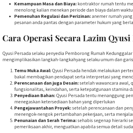
Kemampuan Masa dan Biaya:
kontraktor rumah tentu men
menolong kalian menekan periode dan biaya dalam waktu
Pemenuhan Regulasi dan Perizinan:
anemer rumah yang a
pesanan anda pantas dengan parameter hukum yang berla
Cara Operasi Secara Lazim Qyusi
Qyusi Persada selaku penyedia Pemborong Rumah Kedunggalar me
mengimplikasikan langkah-langkahyang selaku umum dan garis 
Temu Muka Awal:
Qyusi Persada hendak melakukan perte
bakal membagikan pendapat serta interpretasi yang mende
Perencanaan dan juga Desain:
setelah wawancara awal, 
fungsionalitas, keindahan, serta ketepatgunaan stamina 
Penyediaan Bahan:
Qyusi Persada tentu menanggung penye
menegaskan ketersediaan bahan yang diperlukan
Pengejawantahan Proyek:
setelah perencanaan dan peny
menengok-nengok pertambahan pekerjaan, serta menjalan
Penunaian dan Serah Terima:
sehabis segenap hierarki s
pemeriksaan akhir, menguatkan apabila semua detail suda