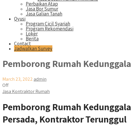
Perbaikan Atap
Jasa Bor Sumur
Jasa Galian Tanah
Qyusi
Program Cicil Syariah
Program Rekomendasi
Loker
Berita
Contact
Jadwalkan Survey
Pemborong Rumah Kedunggala
March 23, 2022
admin
Off
Jasa Kontraktor Rumah
Pemborong Rumah Kedunggalar
Persada, Kontraktor Terunggul