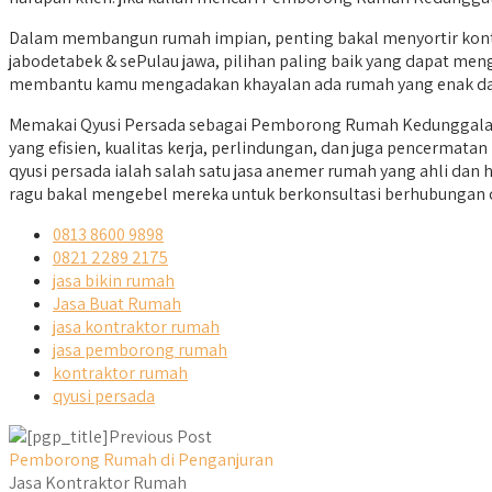
Dalam membangun rumah impian, penting bakal menyortir kontra
jabodetabek & sePulau jawa, pilihan paling baik yang dapat mengg
membantu kamu mengadakan khayalan ada rumah yang enak dan
Memakai Qyusi Persada sebagai Pemborong Rumah Kedunggalar 
yang efisien, kualitas kerja, perlindungan, dan juga pencerma
qyusi persada ialah salah satu jasa anemer rumah yang ahli dan
ragu bakal mengebel mereka untuk berkonsultasi berhubungan c
0813 8600 9898
0821 2289 2175
jasa bikin rumah
Jasa Buat Rumah
jasa kontraktor rumah
jasa pemborong rumah
kontraktor rumah
qyusi persada
Previous Post
Pemborong Rumah di Penganjuran
Jasa Kontraktor Rumah