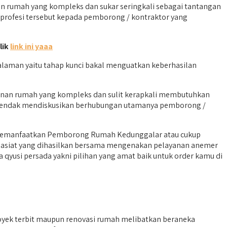
rumah yang kompleks dan sukar seringkali sebagai tantangan
 profesi tersebut kepada pemborong / kontraktor yang
lik
link ini yaaa
aman yaitu tahap kunci bakal menguatkan keberhasilan
unan rumah yang kompleks dan sulit kerapkali membutuhkan
i hendak mendiskusikan berhubungan utamanya pemborong /
ut memanfaatkan Pemborong Rumah Kedunggalar atau cukup
asiat yang dihasilkan bersama mengenakan pelayanan anemer
qyusi persada yakni pilihan yang amat baik untuk order kamu di
ek terbit maupun renovasi rumah melibatkan beraneka