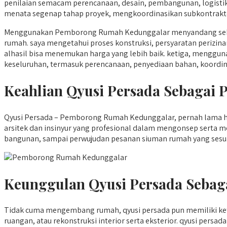
penilaian semacam perencanaan, desain, pembangunan, logisti
menata segenap tahap proyek, mengkoordinasikan subkontraktor,
Menggunakan Pemborong Rumah Kedunggalar menyandang seba
rumah. saya mengetahui proses konstruksi, persyaratan perizinan
alhasil bisa menemukan harga yang lebih baik. ketiga, menggu
keseluruhan, termasuk perencanaan, penyediaan bahan, koordina
Keahlian Qyusi Persada Sebaga
Qyusi Persada – Pemborong Rumah Kedunggalar, pernah lama hid
arsitek dan insinyur yang profesional dalam mengonsep serta 
bangunan, sampai perwujudan pesanan siuman rumah yang sesuai
Keunggulan Qyusi Persada Sebag
Tidak cuma mengembang rumah, qyusi persada pun memiliki ke
ruangan, atau rekonstruksi interior serta eksterior. qyusi p