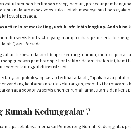
yaitu lamunan berlimpah orang. namun, prosedur pembangunan 
getahuan dalam aspek konstruksi. inilah masanya buat percayakan
kni qyusi persada.
ya artikel alat marketing, untuk info lebih lengkap, Anda bisa k
ilih servis kontraktor yang mampu diharapkan serta berpengal
dalah Qyusi Persada.
angkuhan terbesar dalam hidup seseorang. namun, metode penyus
k menggunakan pemborong / kontraktor. dalam risalah ini, kam
 anemer terunggul di industri ini.
pertanyaan pokok yang kerap terlihat adalah, “apakah aku pat
menyandang keutamaan serta kekurangan, memiliki bermacam kh
barkan apa sebabnya servis anemer rumah amat utama dan kenapa 
 Rumah Kedunggalar ?
hami apa sebabnya memakai Pemborong Rumah Kedunggalar. proy