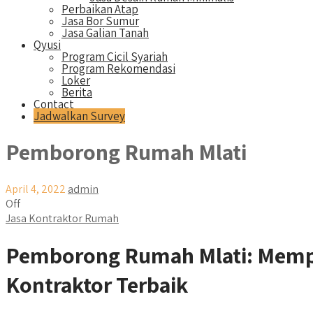
Perbaikan Atap
Jasa Bor Sumur
Jasa Galian Tanah
Qyusi
Program Cicil Syariah
Program Rekomendasi
Loker
Berita
Contact
Jadwalkan Survey
Pemborong Rumah Mlati
April 4, 2022
admin
Off
Jasa Kontraktor Rumah
Pemborong Rumah Mlati: Mempe
Kontraktor Terbaik