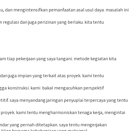
, dan mengintensifkan pemanfaatan asal usul daya. masalah ini
gulasi dan juga perizinan yang berlaku. kita tentu
m tiap pekerjaan yang saya tangani. metode kegiatan kita
n juga impian yang terkait atas proyek. kami tentu
ga konstruksi. kami bakal mengacuhkan perspektif
tif. saya menyandang jaringan penyuplai terpercaya yang tentu
 proyek. kami tentu mengharmoniskan tenaga kerja, mengintai
andar yang pernah ditetapkan. saya tentu mengerjakan
da klien bersama kebahagiaan yang maksimal.