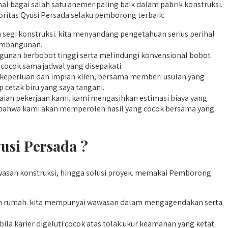
al bagai salah satu anemer paling baik dalam pabrik konstruksi.
oritas Qyusi Persada selaku pemborong terbaik:
m segi konstruksi. kita menyandang pengetahuan serius perihal
embangunan.
unan berbobot tinggi serta melindungi konvensional bobot
, cocok sama jadwal yang disepakati.
 keperluan dan impian klien, bersama memberi usulan yang
 cetak biru yang saya tangani.
ian pekerjaan kami. kami mengasihkan estimasi biaya yang
ien bahwa kami akan memperoleh hasil yang cocok bersama yang
si Persada ?
asan konstruksi, hingga solusi proyek. memakai Pemborong
n rumah. kita mempunyai wawasan dalam mengagendakan serta
 karier digeluti cocok atas tolak ukur keamanan yang ketat.