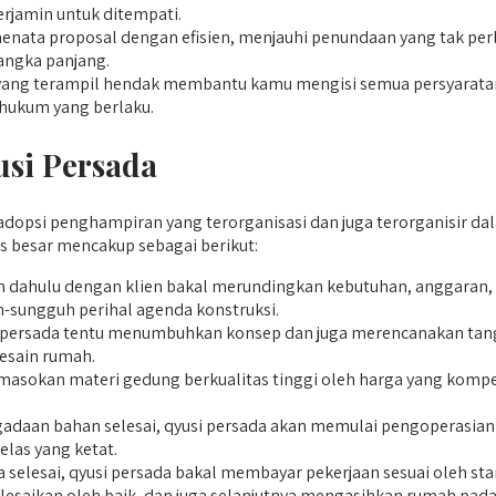
rjamin untuk ditempati.
ata proposal dengan efisien, menjauhi penundaan yang tak perlu
angka panjang.
ang terampil hendak membantu kamu mengisi semua persyaratan re
 hukum yang berlaku.
usi Persada
psi penghampiran yang terorganisasi dan juga terorganisir dala
 besar mencakup sebagai berikut:
ahulu dengan klien bakal merundingkan kebutuhan, anggaran, da
-sungguh perihal agenda konstruksi.
i persada tentu menumbuhkan konsep dan juga merencanakan tang
desain rumah.
sokan materi gedung berkualitas tinggi oleh harga yang kompeti
adaan bahan selesai, qyusi persada akan memulai pengoperasian
las yang ketat.
selesai, qyusi persada bakal membayar pekerjaan sesuai oleh st
elesaikan oleh baik, dan juga selanjutnya mengasihkan rumah pa