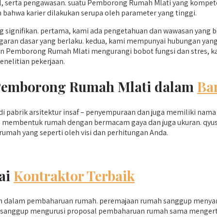
l, serta pengawasan. suatu Pemborong Rumah Mlati yang kompet
bahwa karier dilakukan serupa oleh parameter yang tinggi.
 signifikan. pertama, kami ada pengetahuan dan wawasan yang 
nggaran dasar yang berlaku. kedua, kami mempunyai hubungan yan
n Pemborong Rumah Mlati mengurangi bobot fungsi dan stres, ka
nelitian pekerjaan.
 Pemborong Rumah Mlati dalam
Ba
di pabrik arsitektur insaf – penyempuraan dan juga memiliki nama
ta membentuk rumah dengan bermacam gaya dan juga ukuran. qyu
 rumah yang seperti oleh visi dan perhitungan Anda.
ai
Kontraktor Terbaik
ian dalam pembaharuan rumah. peremajaan rumah sanggup menyan
ada sanggup mengurusi proposal pembaharuan rumah sama mengerti 