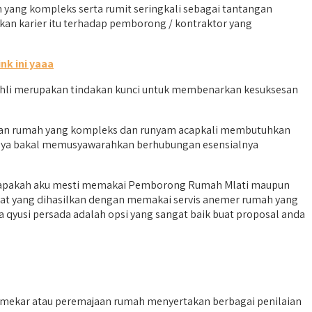
ng kompleks serta rumit seringkali sebagai tantangan
kan karier itu terhadap pemborong / kontraktor yang
ink ini yaaa
ahli merupakan tindakan kunci untuk membenarkan kesuksesan
kan rumah yang kompleks dan runyam acapkali membutuhkan
 saya bakal memusyawarahkan berhubungan esensialnya
 “apakah aku mesti memakai Pemborong Rumah Mlati maupun
aat yang dihasilkan dengan memakai servis anemer rumah yang
qyusi persada adalah opsi yang sangat baik buat proposal anda
 mekar atau peremajaan rumah menyertakan berbagai penilaian