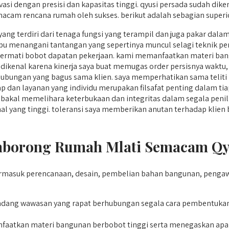
i dengan presisi dan kapasitas tinggi. qyusi persada sudah diken
acam rencana rumah oleh sukses. berikut adalah sebagian superi
ang terdiri dari tenaga fungsi yang terampil dan juga pakar dala
 menangani tantangan yang sepertinya muncul selagi teknik p
rmati bobot dapatan pekerjaan. kami memanfaatkan materi bang
ga dikenal karena kinerja saya buat memugas order persisnya waktu
ubungan yang bagus sama klien. saya memperhatikan sama teliti
 dan layanan yang individu merupakan filsafat penting dalam tiap
akal memelihara keterbukaan dan integritas dalam segala penila
ional yang tinggi. toleransi saya memberikan anutan terhadap kl
borong Rumah Mlati Semacam Qyu
rmasuk perencanaan, desain, pembelian bahan bangunan, pengaw
ang wawasan yang rapat berhubungan segala cara pembentuka
tkan materi bangunan berbobot tinggi serta menegaskan apabila