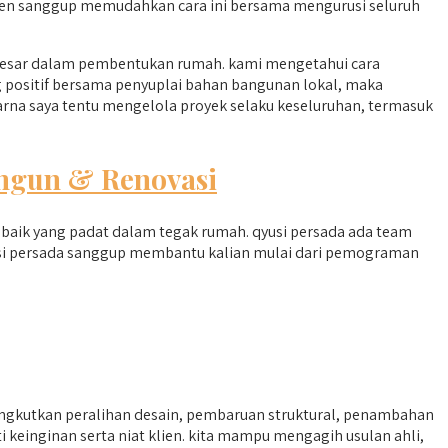
en sanggup memudahkan cara ini bersama mengurusi seluruh
besar dalam pembentukan rumah. kami mengetahui cara
g positif bersama penyuplai bahan bangunan lokal, maka
rna saya tentu mengelola proyek selaku keseluruhan, termasuk
ngun & Renovasi
 baik yang padat dalam tegak rumah. qyusi persada ada team
si persada sanggup membantu kalian mulai dari pemograman
gkutkan peralihan desain, pembaruan struktural, penambahan
keinginan serta niat klien. kita mampu mengagih usulan ahli,