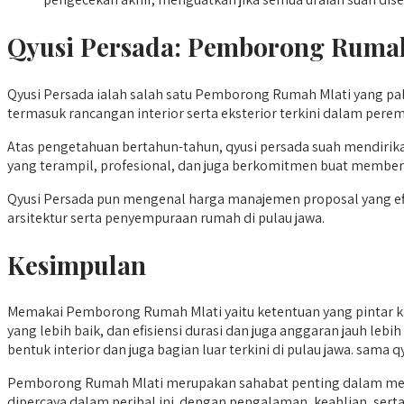
Qyusi Persada:
Pemborong Rumah
Qyusi Persada ialah salah satu Pemborong Rumah Mlati yang pa
termasuk rancangan interior serta eksterior terkini dalam perem
Atas pengetahuan bertahun-tahun, qyusi persada suah mendirik
yang terampil, profesional, dan juga berkomitmen buat memberi 
Qyusi Persada pun mengenal harga manajemen proposal yang efisi
arsitektur serta penyempuraan rumah di pulau jawa.
Kesimpulan
Memakai Pemborong Rumah Mlati yaitu ketentuan yang pintar ka
yang lebih baik, dan efisiensi durasi dan juga anggaran jauh leb
bentuk interior dan juga bagian luar terkini di pulau jawa. sam
Pemborong Rumah Mlati merupakan sahabat penting dalam merenc
dipercaya dalam perihal ini. dengan pengalaman, keahlian, serta