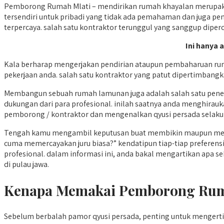
Pemborong Rumah Mlati – mendirikan rumah khayalan merupaka
tersendiri untuk pribadi yang tidak ada pemahaman dan juga pe
terpercaya. salah satu kontraktor terunggul yang sanggup diper
Ini hanya a
Kala berharap mengerjakan pendirian ataupun pembaharuan ru
pekerjaan anda. salah satu kontraktor yang patut dipertimbangk
Membangun sebuah rumah lamunan juga adalah salah satu pen
dukungan dari para profesional. inilah saatnya anda menghira
pemborong / kontraktor dan mengenalkan qyusi persada selaku sa
Tengah kamu mengambil keputusan buat membikin maupun mere
cuma memercayakan juru biasa?” kendatipun tiap-tiap preferen
profesional. dalam informasi ini, anda bakal mengartikan apa 
di pulau jawa.
Kenapa Memakai Pemborong Rum
Sebelum berbalah pamor qyusi persada, penting untuk menger