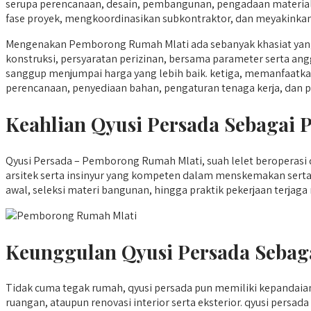
serupa perencanaan, desain, pembangunan, pengadaan materia
fase proyek, mengkoordinasikan subkontraktor, dan meyakinkan 
Mengenakan Pemborong Rumah Mlati ada sebanyak khasiat yang
konstruksi, persyaratan perizinan, bersama parameter serta a
sanggup menjumpai harga yang lebih baik. ketiga, memanfaatka
perencanaan, penyediaan bahan, pengaturan tenaga kerja, dan pe
Keahlian Qyusi Persada Sebagai
Qyusi Persada – Pemborong Rumah Mlati, suah lelet beroperasi 
arsitek serta insinyur yang kompeten dalam menskemakan ser
awal, seleksi materi bangunan, hingga praktik pekerjaan terjaga
Keunggulan Qyusi Persada Sebag
Tidak cuma tegak rumah, qyusi persada pun memiliki kepanda
ruangan, ataupun renovasi interior serta eksterior. qyusi pers