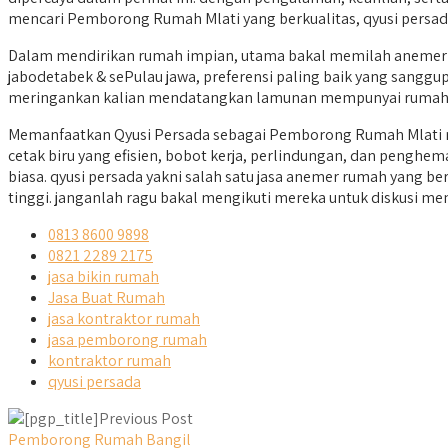
mencari Pemborong Rumah Mlati yang berkualitas, qyusi persada
Dalam mendirikan rumah impian, utama bakal memilah anemer r
jabodetabek & sePulau jawa, preferensi paling baik yang sanggup
meringankan kalian mendatangkan lamunan mempunyai rumah 
Memanfaatkan Qyusi Persada sebagai Pemborong Rumah Mlati m
cetak biru yang efisien, bobot kerja, perlindungan, dan pengh
biasa. qyusi persada yakni salah satu jasa anemer rumah yang
tinggi. janganlah ragu bakal mengikuti mereka untuk diskusi men
0813 8600 9898
0821 2289 2175
jasa bikin rumah
Jasa Buat Rumah
jasa kontraktor rumah
jasa pemborong rumah
kontraktor rumah
qyusi persada
Previous Post
Pemborong Rumah Bangil