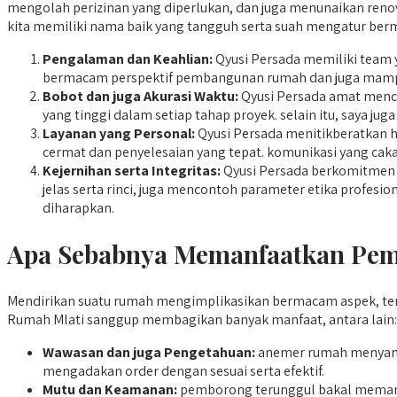
mengolah perizinan yang diperlukan, dan juga menunaikan renovas
kita memiliki nama baik yang tangguh serta suah mengatur berm
Pengalaman dan Keahlian:
Qyusi Persada memiliki team y
bermacam perspektif pembangunan rumah dan juga mampu
Bobot dan juga Akurasi Waktu:
Qyusi Persada amat mence
yang tinggi dalam setiap tahap proyek. selain itu, saya ju
Layanan yang Personal:
Qyusi Persada menitikberatkan h
cermat dan penyelesaian yang tepat. komunikasi yang cakap
Kejernihan serta Integritas:
Qyusi Persada berkomitmen b
jelas serta rinci, juga mencontoh parameter etika profes
diharapkan.
Apa Sebabnya Memanfaatkan Pem
Mendirikan suatu rumah mengimplikasikan bermacam aspek, te
Rumah Mlati sanggup membagikan banyak manfaat, antara lain:
Wawasan dan juga Pengetahuan:
anemer rumah menyand
mengadakan order dengan sesuai serta efektif.
Mutu dan Keamanan:
pemborong terunggul bakal memanfaa