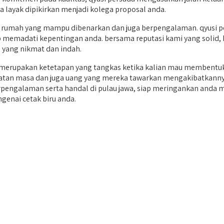
 layak dipikirkan menjadi kolega proposal anda.
umah yang mampu dibenarkan dan juga berpengalaman. qyusi per
 memadati kepentingan anda. bersama reputasi kami yang solid, ke
yang nikmat dan indah.
erupakan ketetapan yang tangkas ketika kalian mau membentuk
ematan masa dan juga uang yang mereka tawarkan mengakibatkanny
 berpengalaman serta handal di pulau jawa, siap meringankan an
genai cetak biru anda.