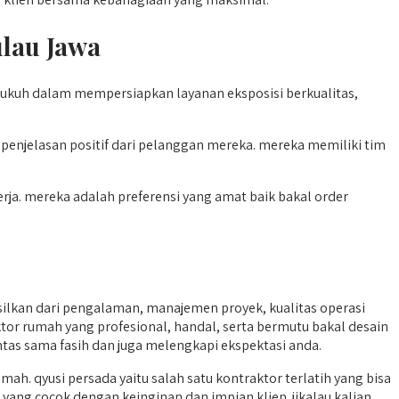
ulau Jawa
kukuh dalam mempersiapkan layanan eksposisi berkualitas,
enjelasan positif dari pelanggan mereka. mereka memiliki tim
rja. mereka adalah preferensi yang amat baik bakal order
ilkan dari pengalaman, manajemen proyek, kualitas operasi
raktor rumah yang profesional, handal, serta bermutu bakal desain
intas sama fasih dan juga melengkapi ekspektasi anda.
 qyusi persada yaitu salah satu kontraktor terlatih yang bisa
yang cocok dengan keinginan dan impian klien. jikalau kalian