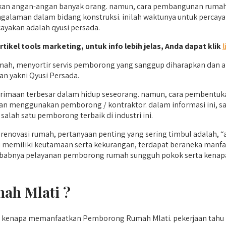
n angan-angan banyak orang. namun, cara pembangunan rumah ya
ngalaman dalam bidang konstruksi. inilah waktunya untuk percaya
cayakan adalah qyusi persada.
rtikel tools marketing, untuk info lebih jelas, Anda dapat klik
l
mah, menyortir servis pemborong yang sanggup diharapkan dan 
an yakni Qyusi Persada.
erimaan terbesar dalam hidup seseorang. namun, cara pembentu
ukan menggunakan pemborong / kontraktor. dalam informasi ini,
lah satu pemborong terbaik di industri ini.
novasi rumah, pertanyaan penting yang sering timbul adalah,
si memiliki keutamaan serta kekurangan, terdapat beraneka manf
sebabnya pelayanan pemborong rumah sungguh pokok serta kenapa 
ah Mlati ?
ti kenapa memanfaatkan Pemborong Rumah Mlati. pekerjaan tahu