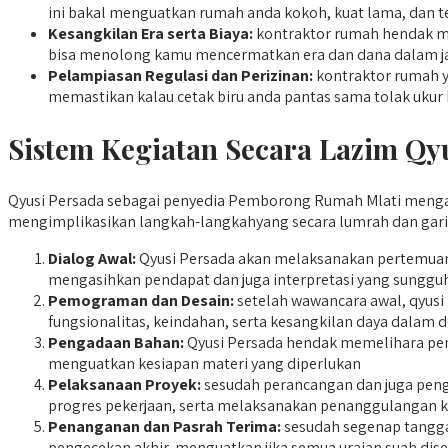
ini bakal menguatkan rumah anda kokoh, kuat lama, dan te
Kesangkilan Era serta Biaya:
kontraktor rumah hendak men
bisa menolong kamu mencermatkan era dan dana dalam j
Pelampiasan Regulasi dan Perizinan:
kontraktor rumah y
memastikan kalau cetak biru anda pantas sama tolak ukur
Sistem Kegiatan Secara Lazim Qy
Qyusi Persada sebagai penyedia Pemborong Rumah Mlati mengado
mengimplikasikan langkah-langkahyang secara lumrah dan garis
Dialog Awal:
Qyusi Persada akan melaksanakan pertemuan d
mengasihkan pendapat dan juga interpretasi yang sungguh
Pemograman dan Desain:
setelah wawancara awal, qyus
fungsionalitas, keindahan, serta kesangkilan daya dalam 
Pengadaan Bahan:
Qyusi Persada hendak memelihara pema
menguatkan kesiapan materi yang diperlukan
Pelaksanaan Proyek:
sesudah perancangan dan juga peng
progres pekerjaan, serta melaksanakan penanggulangan ke
Penanganan dan Pasrah Terima:
sesudah segenap tangga 
pengecekan akhir, menguatkan jika semua uraian suah dis