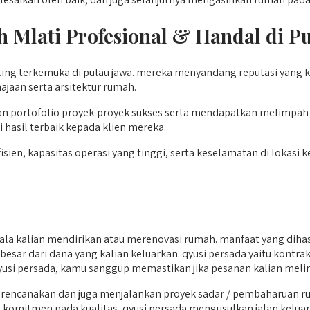
 Mlati
Profesional & Handal di P
ling terkemuka di pulau jawa. mereka menyandang reputasi yang 
ajaan serta arsitektur rumah.
an portofolio proyek-proyek sukses serta mendapatkan melimpah p
hasil terbaik kepada klien mereka.
en, kapasitas operasi yang tinggi, serta keselamatan di lokasi ke
la kalian mendirikan atau merenovasi rumah. manfaat yang dihas
ih besar dari dana yang kalian keluarkan. qyusi persada yaitu kont
a qyusi persada, kamu sanggup memastikan jika pesanan kalian mel
anakan dan juga menjalankan proyek sadar / pembaharuan rumah.
 komitmen pada kualitas, qyusi persada mengusulkan jalan keluar 