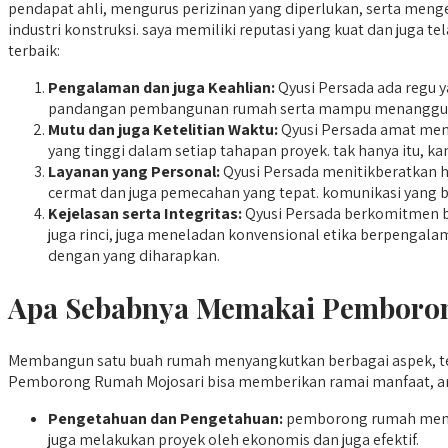
pendapat ahli, mengurus perizinan yang diperlukan, serta meng
industri konstruksi. saya memiliki reputasi yang kuat dan juga 
terbaik:
Pengalaman dan juga Keahlian:
Qyusi Persada ada regu y
pandangan pembangunan rumah serta mampu menanggulan
Mutu dan juga Ketelitian Waktu:
Qyusi Persada amat meng
yang tinggi dalam setiap tahapan proyek. tak hanya itu, 
Layanan yang Personal:
Qyusi Persada menitikberatkan h
cermat dan juga pemecahan yang tepat. komunikasi yang ba
Kejelasan serta Integritas:
Qyusi Persada berkomitmen bu
juga rinci, juga meneladan konvensional etika berpengal
dengan yang diharapkan.
Apa Sebabnya Memakai Pemborong
Membangun satu buah rumah menyangkutkan berbagai aspek, te
Pemborong Rumah Mojosari bisa memberikan ramai manfaat, ant
Pengetahuan dan Pengetahuan:
pemborong rumah memil
juga melakukan proyek oleh ekonomis dan juga efektif.