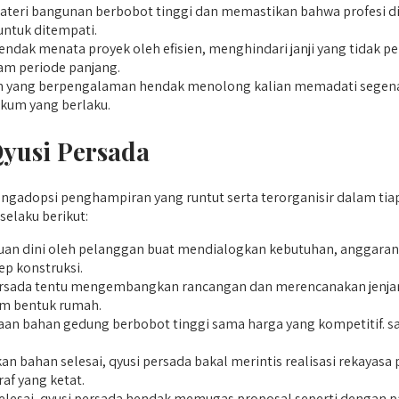
eri bangunan berbobot tinggi dan memastikan bahwa profesi dija
untuk ditempati.
ak menata proyek oleh efisien, menghindari janji yang tidak per
am periode panjang.
yang berpengalaman hendak menolong kalian memadati segenap pe
ukum yang berlaku.
yusi Persada
adopsi penghampiran yang runtut serta terorganisir dalam tiap 
selaku berikut:
an dini oleh pelanggan buat mendialogkan kebutuhan, anggaran, 
p konstruksi.
persada tentu mengembangkan rancangan dan merencanakan jenjan
lam bentuk rumah.
an bahan gedung berbobot tinggi sama harga yang kompetitif. sa
 bahan selesai, qyusi persada bakal merintis realisasi rekayasa 
af yang ketat.
selesai, qyusi persada hendak memugas proposal seperti dengan p