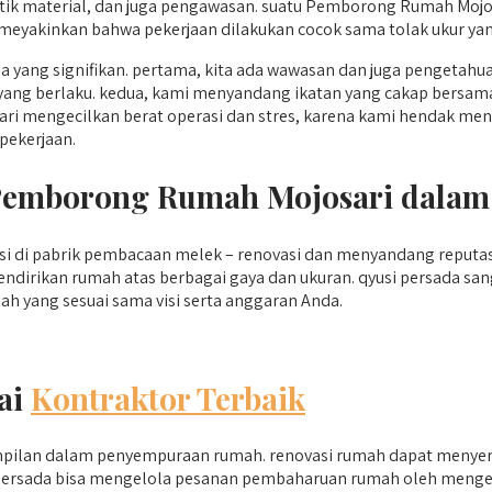
k material, dan juga pengawasan. suatu Pemborong Rumah Mojos
eyakinkan bahwa pekerjaan dilakukan cocok sama tolak ukur yang
ang signifikan. pertama, kita ada wawasan dan juga pengetahu
kan yang berlaku. kedua, kami menyandang ikatan yang cakap bers
i mengecilkan berat operasi dan stres, karena kami hendak men
pekerjaan.
 Pemborong Rumah Mojosari dala
i di pabrik pembacaan melek – renovasi dan menyandang reputasi
ndirikan rumah atas berbagai gaya dan ukuran. qyusi persada 
h yang sesuai sama visi serta anggaran Anda.
ai
Kontraktor Terbaik
mpilan dalam penyempuraan rumah. renovasi rumah dapat menyer
i persada bisa mengelola pesanan pembaharuan rumah oleh menger