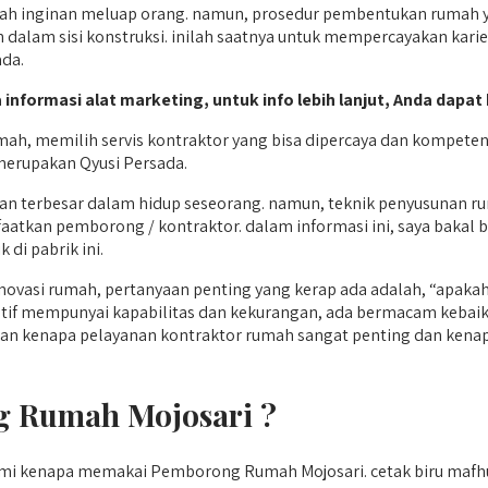
inginan meluap orang. namun, prosedur pembentukan rumah yan
alam sisi konstruksi. inilah saatnya untuk mempercayakan karier
ada.
 informasi alat marketing, untuk info lebih lanjut, Anda dapat 
ah, memilih servis kontraktor yang bisa dipercaya dan kompet
merupakan Qyusi Persada.
aan terbesar dalam hidup seseorang. namun, teknik penyusunan r
tkan pemborong / kontraktor. dalam informasi ini, saya bakal b
di pabrik ini.
ovasi rumah, pertanyaan penting yang kerap ada adalah, “apa
atif mempunyai kapabilitas dan kekurangan, ada bermacam kebai
kan kenapa pelayanan kontraktor rumah sangat penting dan kenapa
 Rumah Mojosari ?
mi kenapa memakai Pemborong Rumah Mojosari. cetak biru maf