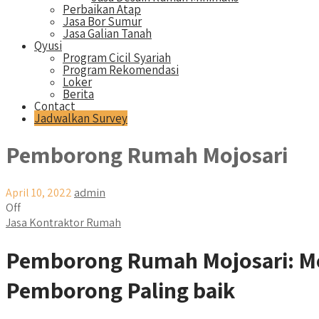
Perbaikan Atap
Jasa Bor Sumur
Jasa Galian Tanah
Qyusi
Program Cicil Syariah
Program Rekomendasi
Loker
Berita
Contact
Jadwalkan Survey
Pemborong Rumah Mojosari
April 10, 2022
admin
Off
Jasa Kontraktor Rumah
Pemborong Rumah Mojosari: Me
Pemborong Paling baik