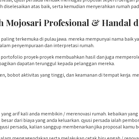
ah diselesaikan atas baik, serta kemudian menyerahkan rumah p
 Mojosari
Profesional & Handal d
g paling terkemuka di pulau jawa. mereka mempunyai nama baik
u dalam penyempuraan dan interpretasi rumah.
portofolio proyek-proyek membuahkan hasil dan juga memperoleh
mbagikan dapatan terunggul kepada pelanggan mereka.
, bobot aktivitas yang tinggi, dan keamanan di tempat kerja. m
g arif kali anda membikin / merenovasi rumah. kebaikan yang 
bih besar dari biaya yang anda keluarkan. qyusi persada ialah pem
ma qyusi persada, kalian sanggup membenarkan jika proposal kamu 
am mengagendakan serta melakukan cetak biru engah / renovasi