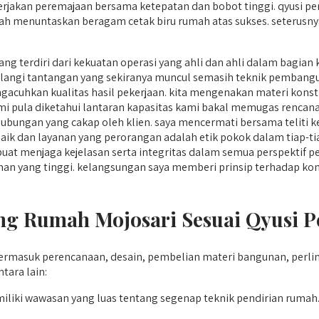
erjakan peremajaan bersama ketepatan dan bobot tinggi. qyusi pe
telah menuntaskan beragam cetak biru rumah atas sukses. seterusn
ang terdiri dari kekuatan operasi yang ahli dan ahli dalam bagia
gi tantangan yang sekiranya muncul semasih teknik pembang
acuhkan kualitas hasil pekerjaan. kita mengenakan materi konstr
kami pula diketahui lantaran kapasitas kami bakal memugas rencan
ubungan yang cakap oleh klien. saya mencermati bersama teliti k
ik dan layanan yang perorangan adalah etik pokok dalam tiap-tia
at menjaga kejelasan serta integritas dalam semua perspektif p
aman yang tinggi. kelangsungan saya memberi prinsip terhadap k
 Rumah Mojosari Sesuai Qyusi P
rmasuk perencanaan, desain, pembelian materi bangunan, perli
ara lain:
iki wawasan yang luas tentang segenap teknik pendirian rum