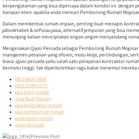
berpengalaman yang bisa dipercaya dalam kondisi ini. dengan 
harapan klien. apabila anda mencari Pemborong Rumah Mojosari y
Dalam membentuk rumah impian, penting buat menapis kontrakt
jabodetabek & sePulau jawa, alternatif jempolan yang bisa memen
menunjang kalian menciptakan angan-angan menyandang rumah
Mengenakan Qyusi Persada sebagai Pemborong Rumah Mojosari 
manajemen pesanan yang efisien, mutu kerja, perlindungan, se
biasa. qyusi persada yaitu salah satu pelayanan kontraktor ru
bermutu tinggi. tak diperbolehkan ragu bakal menemui mereka 
0813 8600 9898
0821 2289 2175
jasa bikin rumah
Jasa Buat Rumah
jasa kontraktor rumah
jasa pemborong rumah
kontraktor rumah
qyusi persada
Previous Post