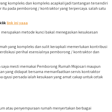
g kompleks dan kompleks acapkali jadi tantangan tersendiri
 itu pada pemborong / kontraktor yang terpercaya. salah satu
klik
link ini yaaa
en merupakan metode kunci bakal menegaskan kesuksesan
umah yang kompleks dan sulit kerapkali memerlukan kontribusi
erdiskusi perihal esensialnya pemborong / kontraktor dan
kah saya mesti memakai Pemborong Rumah Mojosari maupun
kan yang didapat bersama memanfaatkan servis kontraktor
 qyusi persada ialah kesukaan yang amat cakap untuk cetak
hum atau penyempuraan rumah menyertakan berbagai