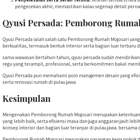
pengecekan akhir, memastikan kalau segenap detail pern
Qyusi Persada:
Pemborong Rumah
Qyusi Persada ialah salah satu Pemborong Rumah Mojosari yan
berkualitas, termasuk bentuk interior serta bagian luar terbar
sama wawasan bertahun-tahun, qyusi persada sudah mendirikan 
regu yang terampil, profesional, serta berkomitmen bakal me
Qyusi Persada pun memahami poin manajemen desain yang efisien
serta renovasi rumah di pulau jawa.
Kesimpulan
Mengenakan Pemborong Rumah Mojosari merupakan ketentuan yan
yang lebih baik, serta efisiensi masa dan juga anggaran jauh le
konsep interior dan bagian luar teranyar di pulau jawa. bersa
Pemborong Rumah Mojosari merupakan pasangan kerja pokok dal