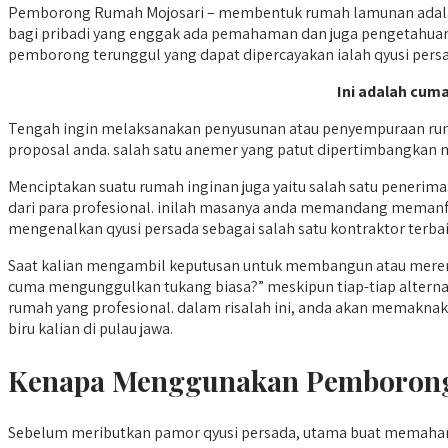
Pemborong Rumah Mojosari – membentuk rumah lamunan adalah 
bagi pribadi yang enggak ada pemahaman dan juga pengetahuan d
pemborong terunggul yang dapat dipercayakan ialah qyusi pers
Ini adalah cuma
Tengah ingin melaksanakan penyusunan atau penyempuraan rum
proposal anda. salah satu anemer yang patut dipertimbangkan 
Menciptakan suatu rumah inginan juga yaitu salah satu penerim
dari para profesional. inilah masanya anda memandang memanfaa
mengenalkan qyusi persada sebagai salah satu kontraktor terbaik 
Saat kalian mengambil keputusan untuk membangun atau meren
cuma mengunggulkan tukang biasa?” meskipun tiap-tiap altern
rumah yang profesional. dalam risalah ini, anda akan memakna
biru kalian di pulau jawa.
Kenapa Menggunakan Pemborong
Sebelum meributkan pamor qyusi persada, utama buat memaha