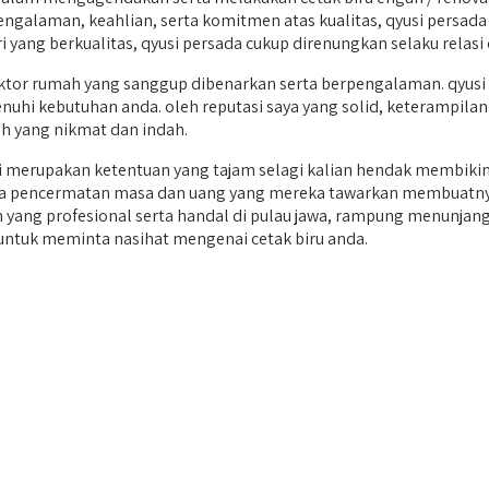
pengalaman, keahlian, serta komitmen atas kualitas, qyusi pers
ang berkualitas, qyusi persada cukup direnungkan selaku relasi 
or rumah yang sanggup dibenarkan serta berpengalaman. qyusi p
uhi kebutuhan anda. oleh reputasi saya yang solid, keterampilan y
 yang nikmat dan indah.
merupakan ketentuan yang tajam selagi kalian hendak membikin
rta pencermatan masa dan uang yang mereka tawarkan membuatnya
mah yang profesional serta handal di pulau jawa, rampung menunj
untuk meminta nasihat mengenai cetak biru anda.