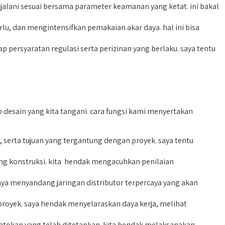
lani sesuai bersama parameter keamanan yang ketat. ini bakal
lu, dan mengintensifkan pemakaian akar daya. hal ini bisa
rsyaratan regulasi serta perizinan yang berlaku. saya tentu
desain yang kita tangani. cara fungsi kami menyertakan
serta tujuan yang tergantung dengan proyek. saya tentu
g konstruksi. kita hendak mengacuhkan penilaian
ya menyandang jaringan distributor terpercaya yang akan
proyek. saya hendak menyelaraskan daya kerja, melihat
atokan yang telah ditetapkan. kita hendak melaksanakan