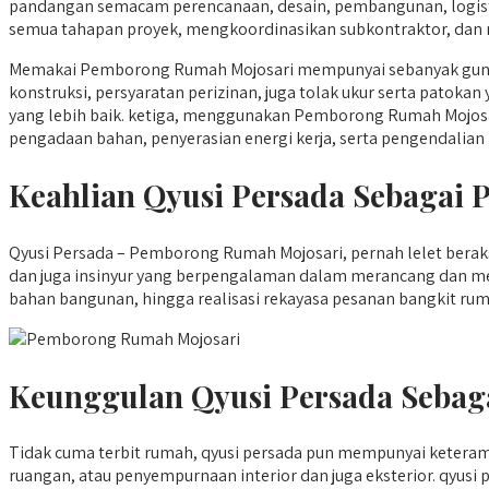
pandangan semacam perencanaan, desain, pembangunan, logisti
semua tahapan proyek, mengkoordinasikan subkontraktor, dan m
Memakai Pemborong Rumah Mojosari mempunyai sebanyak guna y
konstruksi, persyaratan perizinan, juga tolak ukur serta pato
yang lebih baik. ketiga, menggunakan Pemborong Rumah Mojosar
pengadaan bahan, penyerasian energi kerja, serta pengendalian 
Keahlian Qyusi Persada Sebagai
Qyusi Persada – Pemborong Rumah Mojosari, pernah lelet beraks
dan juga insinyur yang berpengalaman dalam merancang dan me
bahan bangunan, hingga realisasi rekayasa pesanan bangkit ruma
Keunggulan Qyusi Persada Sebag
Tidak cuma terbit rumah, qyusi persada pun mempunyai ketera
ruangan, atau penyempurnaan interior dan juga eksterior. qyus