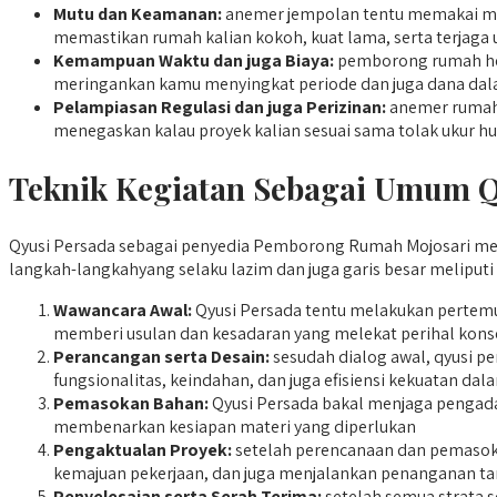
Mutu dan Keamanan:
anemer jempolan tentu memakai mat
memastikan rumah kalian kokoh, kuat lama, serta terjaga 
Kemampuan Waktu dan juga Biaya:
pemborong rumah hend
meringankan kamu menyingkat periode dan juga dana dal
Pelampiasan Regulasi dan juga Perizinan:
anemer rumah 
menegaskan kalau proyek kalian sesuai sama tolak ukur h
Teknik Kegiatan Sebagai Umum Q
Qyusi Persada sebagai penyedia Pemborong Rumah Mojosari meng
langkah-langkahyang selaku lazim dan juga garis besar meliputi 
Wawancara Awal:
Qyusi Persada tentu melakukan pertemu
memberi usulan dan kesadaran yang melekat perihal konse
Perancangan serta Desain:
sesudah dialog awal, qyusi 
fungsionalitas, keindahan, dan juga efisiensi kekuatan da
Pemasokan Bahan:
Qyusi Persada bakal menjaga pengada
membenarkan kesiapan materi yang diperlukan
Pengaktualan Proyek:
setelah perencanaan dan pemasokan
kemajuan pekerjaan, dan juga menjalankan penanganan tar
Penyelesaian serta Serah Terima:
setelah semua strata 