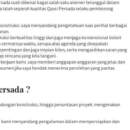
rsada suah dikenal bagai salah satu anemer terunggul dalam
ya ialah separuh kualitas Qyusi Persada selaku pemborong
n konstruksi. saya menyandang pengetahuan luas perihal berbagai
unan.
uksi berkualitas tinggi dan juga menjaga konvensional bobot
a cermatnya waktu, serupa atas agenda yang disepakati.
epentingan dan juga impian klien, serta mengasihkan saran yang
p rencana yang kita tangani.
ekerjaan kami. saya memberi anggapan anggaran yang jelas dan
onsumen jika saya hendak menerima perolehan yang pantas
ersada ?
ndungan konstruksi, hingga penuntasan proyek. mengenakan
ah. kami menyandang pengalaman dalam mempersiapkan dan