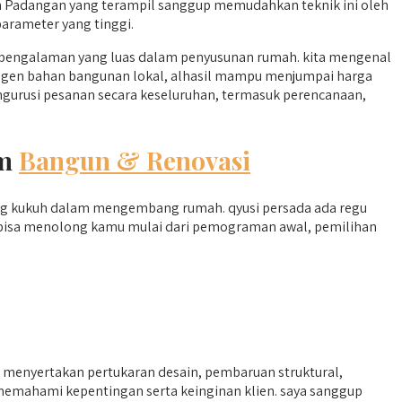
 Padangan yang terampil sanggup memudahkan teknik ini oleh
arameter yang tinggi.
engalaman yang luas dalam penyusunan rumah. kita mengenal
a agen bahan bangunan lokal, alhasil mampu menjumpai harga
ngurusi pesanan secara keseluruhan, termasuk perencanaan,
am
Bangun & Renovasi
ang kukuh dalam mengembang rumah. qyusi persada ada regu
a bisa menolong kamu mulai dari pemograman awal, pemilihan
enyertakan pertukaran desain, pembaruan struktural,
memahami kepentingan serta keinginan klien. saya sanggup