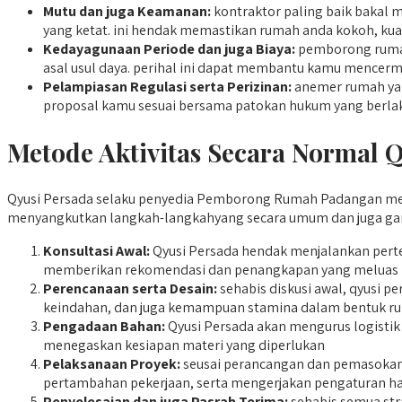
Mutu dan juga Keamanan:
kontraktor paling baik bakal 
yang ketat. ini hendak memastikan rumah anda kokoh, kuat 
Kedayagunaan Periode dan juga Biaya:
pemborong rumah
asal usul daya. perihal ini dapat membantu kamu mencerm
Pelampiasan Regulasi serta Perizinan:
anemer rumah yan
proposal kamu sesuai bersama patokan hukum yang berla
Metode Aktivitas Secara Normal 
Qyusi Persada selaku penyedia Pemborong Rumah Padangan mengad
menyangkutkan langkah-langkahyang secara umum dan juga gari
Konsultasi Awal:
Qyusi Persada hendak menjalankan perte
memberikan rekomendasi dan penangkapan yang meluas m
Perencanaan serta Desain:
sehabis diskusi awal, qyusi 
keindahan, dan juga kemampuan stamina dalam bentuk r
Pengadaan Bahan:
Qyusi Persada akan mengurus logistik 
menegaskan kesiapan materi yang diperlukan
Pelaksanaan Proyek:
seusai perancangan dan pemasokan 
pertambahan pekerjaan, serta mengerjakan pengaturan ha
Penyelesaian dan juga Pasrah Terima:
sehabis semua str