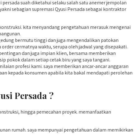
si persada suah diketahui selaku salah satu anemer jempolan
 yakni sebagian supremasi Qyusi Persada sebagai kontraktor
ian konstruksi. kita menyandang pengetahuan merasuk mengenai
bangunan.
edung bermutu tinggi dan juga mengendalikan patokan
an order cermatnya waktu, serupa oleh jadwal yang disepakati.
pentingan dan juga impian klien, bersama memberikan
ip pokok dalam setiap cetak biru yang saya tangani.
ilaian profesi kami. saya memberikan ancar-ancar anggaran
cayaan kepada konsumen apabila kita bakal mendapati perolehan
si Persada ?
onstruksi, hingga pemecahan proyek. memanfaatkan
ngunan rumah. saya mempunyai pengetahuan dalam memikirkan