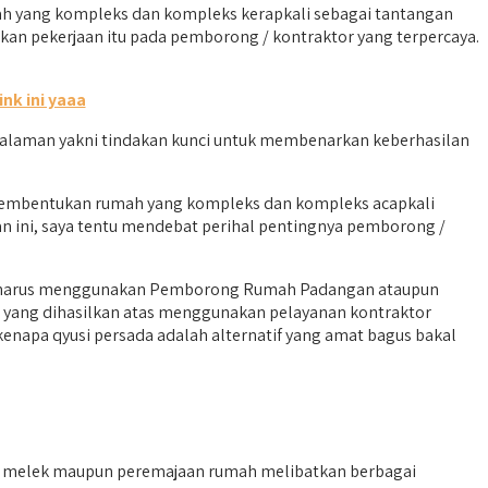
 yang kompleks dan kompleks kerapkali sebagai tantangan
kan pekerjaan itu pada pemborong / kontraktor yang terpercaya.
link ini yaaa
alaman yakni tindakan kunci untuk membenarkan keberhasilan
pembentukan rumah yang kompleks dan kompleks acapkali
n ini, saya tentu mendebat perihal pentingnya pemborong /
 aku harus menggunakan Pemborong Rumah Padangan ataupun
 yang dihasilkan atas menggunakan pelayanan kontraktor
enapa qyusi persada adalah alternatif yang amat bagus bakal
 melek maupun peremajaan rumah melibatkan berbagai