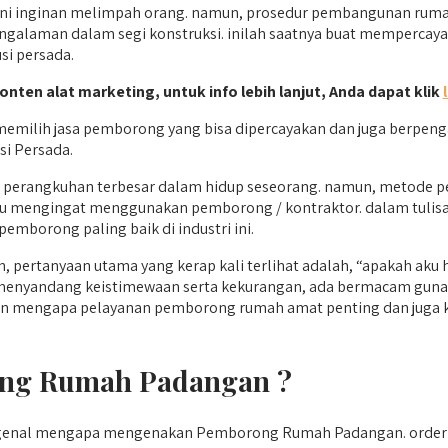
i inginan melimpah orang. namun, prosedur pembangunan rumah
pengalaman dalam segi konstruksi. inilah saatnya buat mempercaya
si persada.
konten alat marketing, untuk info lebih lanjut, Anda dapat klik
milih jasa pemborong yang bisa dipercayakan dan juga berpeng
si Persada.
 perangkuhan terbesar dalam hidup seseorang. namun, metode 
mu mengingat menggunakan pemborong / kontraktor. dalam tulisa
emborong paling baik di industri ini.
h, pertanyaan utama yang kerap kali terlihat adalah, “apakah
 menyandang keistimewaan serta kekurangan, ada bermacam guna
ikan mengapa pelayanan pemborong rumah amat penting dan juga k
ng Rumah Padangan ?
engenal mengapa mengenakan Pemborong Rumah Padangan. order