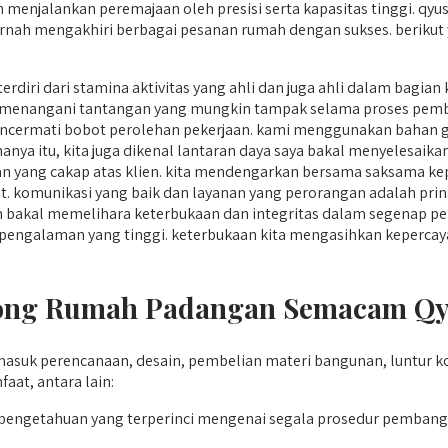
 menjalankan peremajaan oleh presisi serta kapasitas tinggi. qyu
pernah mengakhiri berbagai pesanan rumah dengan sukses. berikut
terdiri dari stamina aktivitas yang ahli dan juga ahli dalam bag
 menangani tantangan yang mungkin tampak selama proses pem
ncermati bobot perolehan pekerjaan. kami menggunakan bahan g
hanya itu, kita juga dikenal lantaran daya saya bakal menyelesaik
n yang cakap atas klien. kita mendengarkan bersama saksama ke
. komunikasi yang baik dan layanan yang perorangan adalah prins
bakal memelihara keterbukaan dan integritas dalam segenap pen
ka berpengalaman yang tinggi. keterbukaan kita mengasihkan keper
ng Rumah Padangan Semacam Qyu
suk perencanaan, desain, pembelian materi bangunan, luntur k
t, antara lain:
 pengetahuan yang terperinci mengenai segala prosedur pemba