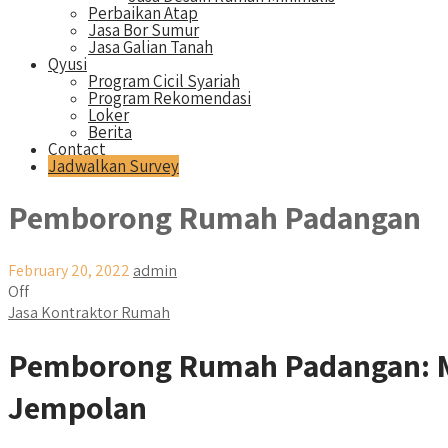
Perbaikan Atap
Jasa Bor Sumur
Jasa Galian Tanah
Qyusi
Program Cicil Syariah
Program Rekomendasi
Loker
Berita
Contact
Jadwalkan Survey
Pemborong Rumah Padangan
February 20, 2022
admin
Off
Jasa Kontraktor Rumah
Pemborong Rumah Padangan: Me
Jempolan