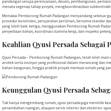
pandangan serupa perencanaan, desain, pembangunan, pemasok
menata segenap tahap proyek, mengkoordinasikan subkontraktor
Memakai Pemborong Rumah Padangan menyandang sebesar guna 
prosedur konstruksi, persyaratan perizinan, bersama standar d
yang lebih baik. ketiga, menggunakan Pemborong Rumah Padanga
penyediaan bahan, koordinasi stamina kerja, dan inspeksi pekerj
Keahlian Qyusi Persada Sebaga
Qyusi Persada – Pemborong Rumah Padangan, telah lelet main 
arsitek serta insinyur yang profesional dalam merancang dan 
bahan bangunan, hingga praktik proyek memuai rumah yang pant
Keunggulan Qyusi Persada Sebag
Tak hanya mengembang rumah, qyusi persada juga memiliki ke
penambahan ruangan, ataupun servis interior dan eksterior. q