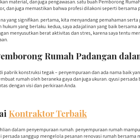
an material, dan juga pengawasan. satu buah Pemborong Rumah
, dan juga memastikan bahwa profesi dilakoni seperti bersama p
yang signifikan. pertama, kita menyandang pemahaman serta p
an hukum yang berlaku. kedua, saya ada jalinan yang baik bersam
n menyusutkan berat aktivitas dan stres, karena saya tentu me
aan.
i Pemborong Rumah Padangan dal
di pabrik konstruksi tegak – penyempuraan dan ada nama baik y
membuat rumah oleh beraneka gaya dan juga ukuran. qyusi persad
as dengan visi dan perkiraan Anda.
ai
Kontraktor Terbaik
ahlian dalam penyempuraan rumah. penyempuraan rumah mampu m
yusi persada sanggup mengelola pesanan renovasi rumah bersama 