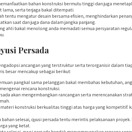
memanfaatkan bahan konstruksi bermutu tinggi dan juga menetapk
lama, serta terjaga bakal ditempati.
 tentu mengatur desain bersama efisien, menghindarkan penang
atkan saat dan juga dana dalam jangka panjang.
g ahli bakal menolong anda memadati semua persyaratan regulasi
ku.
Qyusi Persada
opsi ancangan yang terstruktur serta terorganisir dalam tiap-t
s besar mencakup sebagai berikut:
muan pangkal sama pelanggan bakal membahas kebutuhan, anggara
engenai rencana konstruksi.
persada akan mengembangkan rancangan serta merencanakan strata
umah.
materi konstruksi berkualitas tinggi atas harga yang kompetitif.
bahan selesai, qyusi persada tentu merintis pelaksanaan proyek.
rga yang ketat.
ata selesai, qyusi persada hendak menyempurnakan rencana seper