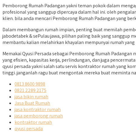
Pemborong Rumah Padangan yakni teman pokok dalam mengagen
profesional yang sanggup dipercaya dalam hal ini. oleh pengal
klien. bila anda mencari Pemborong Rumah Padangan yang berku
Dalam membangun rumah impian, penting buat memilah pemboro
jabodetabek & sePulau jawa, pilihan paling baik yang sanggup me
membantu kalian melahirkan khayalan mempunyai rumah yang n
Memakai Qyusi Persada sebagai Pemborong Rumah Padangan mer
yang efisien, kapasitas kerja, perlindungan, dan juga pencerm
qyusi persada yakni salah satu servis kontraktor rumah yang k
tinggi. janganlah ragu buat mengontak mereka buat meminta na
0813 8600 9898
0821 2289 2175
jasa bikin rumah
Jasa Buat Rumah
jasa kontraktor rumah
jasa pemborong rumah
kontraktor rumah
qyusi persada