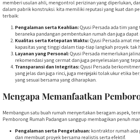
memberi usulan ahli, mengontrol perizinan yang diperlukan, dan
dalam pabrik konstruksi. kita memiliki reputasi yang kuat dan 
terbaik:
Pengalaman serta Keahlian:
Qyusi Persada ada tim yang 
beraneka pandangan pembentukan rumah dan juga dapat
Kualitas serta Ketepatan Waktu:
Qyusi Persada amat me
kapasitas yang tinggi dalam tiap-tiap langkah proyek. tak 
Layanan yang Personal:
Qyusi Persada memerlukan jalina
rekomendasi yang cermat dan juga penyelesaian yang tepat
Transparansi dan Integritas:
Qyusi Persada berkomitmen 
yang jelas dan juga rinci, juga menjejaki tolak ukur eti
yang sesuai bersama yang diharapkan.
Mengapa Memanfaatkan Pemboro
Membangun satu buah rumah menyertakan beragam aspek, terma
Pemborong Rumah Padangan sanggup membagikan penuh manfaa
Pengalaman serta Pengetahuan:
kontraktor rumah ada
dan membuat proyek bersama realistis serta efektif.