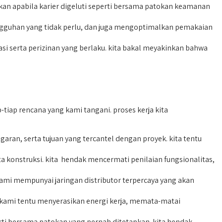
an apabila karier digeluti seperti bersama patokan keamanan
guhan yang tidak perlu, dan juga mengoptimalkan pemakaian
 serta perizinan yang berlaku. kita bakal meyakinkan bahwa
iap rencana yang kami tangani. proses kerja kita
n, serta tujuan yang tercantel dengan proyek. kita tentu
 konstruksi. kita hendak mencermati penilaian fungsionalitas,
 kami mempunyai jaringan distributor terpercaya yang akan
 kami tentu menyerasikan energi kerja, memata-matai
ti bersama patokan yang pernah ditetapkan. kita hendak