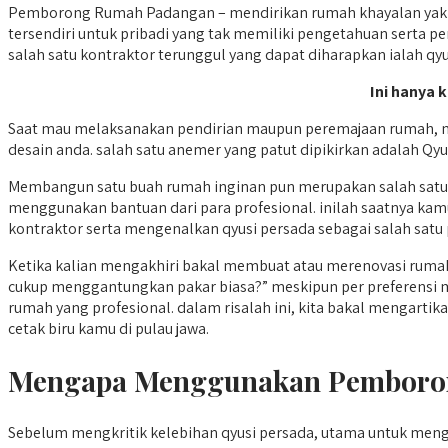
Pemborong Rumah Padangan – mendirikan rumah khayalan yakn
tersendiri untuk pribadi yang tak memiliki pengetahuan serta 
salah satu kontraktor terunggul yang dapat diharapkan ialah qyu
Ini hanya 
Saat mau melaksanakan pendirian maupun peremajaan rumah, me
desain anda. salah satu anemer yang patut dipikirkan adalah Qyu
Membangun satu buah rumah inginan pun merupakan salah satu
menggunakan bantuan dari para profesional. inilah saatnya ka
kontraktor serta mengenalkan qyusi persada sebagai salah satu p
Ketika kalian mengakhiri bakal membuat atau merenovasi ruma
cukup menggantungkan pakar biasa?” meskipun per preferensi
rumah yang profesional. dalam risalah ini, kita bakal mengart
cetak biru kamu di pulau jawa.
Mengapa Menggunakan Pemboro
Sebelum mengkritik kelebihan qyusi persada, utama untuk m