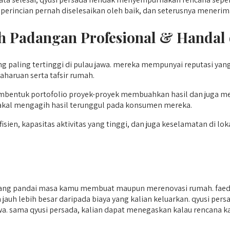
perincian pernah diselesaikan oleh baik, dan seterusnya mener
h Padangan
Profesional & Handal 
 paling tertinggi di pulau jawa. mereka mempunyai reputasi yan
aharuan serta tafsir rumah.
bentuk portofolio proyek-proyek membuahkan hasil dan juga men
akal mengagih hasil terunggul pada konsumen mereka.
, kapasitas aktivitas yang tinggi, dan juga keselamatan di lokas
g pandai masa kamu membuat maupun merenovasi rumah. faedah
jauh lebih besar daripada biaya yang kalian keluarkan. qyusi per
 jawa. sama qyusi persada, kalian dapat menegaskan kalau rencana