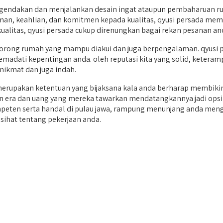
dakan dan menjalankan desain ingat ataupun pembaharuan rum
aman, keahlian, dan komitmen kepada kualitas, qyusi persada me
alitas, qyusi persada cukup direnungkan bagai rekan pesanan an
ng rumah yang mampu diakui dan juga berpengalaman. qyusi per
madati kepentingan anda. oleh reputasi kita yang solid, keterampi
ikmat dan juga indah.
upakan ketentuan yang bijaksana kala anda berharap membikin
atan era dan uang yang mereka tawarkan mendatangkannya jadi ops
ompeten serta handal di pulau jawa, rampung menunjang anda meng
sihat tentang pekerjaan anda.