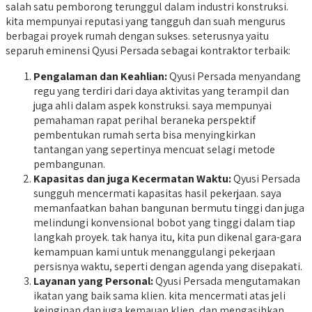
salah satu pemborong terunggul dalam industri konstruksi.
kita mempunyai reputasi yang tangguh dan suah mengurus
berbagai proyek rumah dengan sukses. seterusnya yaitu
separuh eminensi Qyusi Persada sebagai kontraktor terbaik:
Pengalaman dan Keahlian:
Qyusi Persada menyandang
regu yang terdiri dari daya aktivitas yang terampil dan
juga ahli dalam aspek konstruksi. saya mempunyai
pemahaman rapat perihal beraneka perspektif
pembentukan rumah serta bisa menyingkirkan
tantangan yang sepertinya mencuat selagi metode
pembangunan.
Kapasitas dan juga Kecermatan Waktu:
Qyusi Persada
sungguh mencermati kapasitas hasil pekerjaan. saya
memanfaatkan bahan bangunan bermutu tinggi dan juga
melindungi konvensional bobot yang tinggi dalam tiap
langkah proyek. tak hanya itu, kita pun dikenal gara-gara
kemampuan kami untuk menanggulangi pekerjaan
persisnya waktu, seperti dengan agenda yang disepakati.
Layanan yang Personal:
Qyusi Persada mengutamakan
ikatan yang baik sama klien. kita mencermati atas jeli
keinginan dan juga kemauan klien, dan mengasihkan