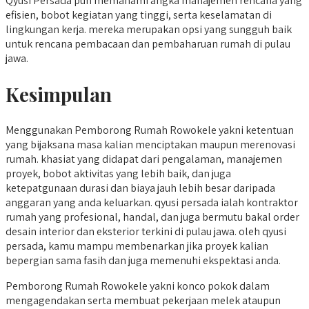
Qyusi Persada pun memahami angka manajemen rencana yang
efisien, bobot kegiatan yang tinggi, serta keselamatan di
lingkungan kerja. mereka merupakan opsi yang sungguh baik
untuk rencana pembacaan dan pembaharuan rumah di pulau
jawa.
Kesimpulan
Menggunakan Pemborong Rumah Rowokele yakni ketentuan
yang bijaksana masa kalian menciptakan maupun merenovasi
rumah. khasiat yang didapat dari pengalaman, manajemen
proyek, bobot aktivitas yang lebih baik, dan juga
ketepatgunaan durasi dan biaya jauh lebih besar daripada
anggaran yang anda keluarkan. qyusi persada ialah kontraktor
rumah yang profesional, handal, dan juga bermutu bakal order
desain interior dan eksterior terkini di pulau jawa. oleh qyusi
persada, kamu mampu membenarkan jika proyek kalian
bepergian sama fasih dan juga memenuhi ekspektasi anda.
Pemborong Rumah Rowokele yakni konco pokok dalam
mengagendakan serta membuat pekerjaan melek ataupun