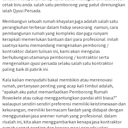
cetak biru anda. salah satu pemborong yang patut direnungkan
ialah Qyusi Persada.
Membangun sebuah rumah khayalan juga adalah salah satu
perangkuhan terbesar dalam hidup seseorang. namun, cara
pembangunan rumah yang kompleks dan juga runyam
kerapkali memerlukan bantuan dari para profesional. inilah
saatnya kamu memandang mengenakan pemborong /
kontraktor. dalam tulisan ini, kami akan mengulas
berhubungan utamanya pemborong / kontraktor serta
mengenalkan qyusi persada selaku salah satu kontraktor
paling baik di pabrik ini.
Kala kalian menyudahi bakal membikin atau merenovasi
rumah, pertanyaan penting yang acap kali timbul adalah,
“apakah aku patut memanfaatkan Pemborong Rumah
Rowokele atau cukup menggantungkan pandai ahli biasa?”
walaupun sendiri-sendiri preferensi memiliki keistimewaan dan
kekurangan, memiliki bermacam faedah yang didapat dengan
menggunakan jasa anemer rumah yang profesional. dalam
risalah ini, kita akan menggambarkan kenapa jasa kontraktor
rumah sangat penting dan kenapa qyusi persada yakni