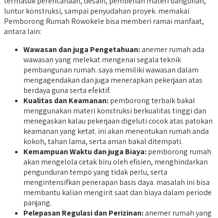
termasuk perencanaan, desain, pembelian materi bangunan,
luntur konstruksi, sampai penyudahan proyek. memakai
Pemborong Rumah Rowokele bisa memberi ramai manfaat,
antara lain:
Wawasan dan juga Pengetahuan:
anemer rumah ada
wawasan yang melekat mengenai segala teknik
pembangunan rumah. saya memiliki wawasan dalam
mengagendakan dan juga menerapkan pekerjaan atas
berdaya guna serta efektif.
Kualitas dan Keamanan:
pemborong terbaik bakal
menggunakan materi konstruksi berkualitas tinggi dan
menegaskan kalau pekerjaan digeluti cocok atas patokan
keamanan yang ketat. ini akan menentukan rumah anda
kokoh, tahan lama, serta aman bakal ditempati.
Kemampuan Waktu dan juga Biaya:
pemborong rumah
akan mengelola cetak biru oleh efisien, menghindarkan
pengunduran tempo yang tidak perlu, serta
mengintensifkan penerapan basis daya. masalah ini bisa
membantu kalian mengirit saat dan biaya dalam periode
panjang.
Pelepasan Regulasi dan Perizinan:
anemer rumah yang