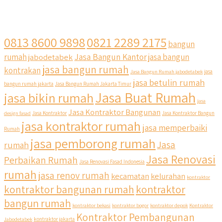
0813 8600 9898
0821 2289 2175
bangun
Jasa Bangun Kantor
rumah
jabodetabek
jasa bangun
jasa bangun rumah
kontrakan
Jasa Bangun Rumah jabodetabek
jasa
jasa betulin rumah
bangun rumah jakarta
Jasa Bangun Rumah Jakarta Timur
Jasa Buat Rumah
jasa bikin rumah
jasa
Jasa Kontraktor Bangunan
design fasad
Jasa Kontraktor
Jasa Kontraktor Bangun
jasa kontraktor rumah
jasa memperbaiki
Rumah
jasa pemborong rumah
Jasa
rumah
Jasa Renovasi
Perbaikan Rumah
Jasa Renovasi Fasad Indonesia
rumah
jasa renov rumah
kecamatan
kelurahan
kontraktor
kontraktor bangunan rumah
kontraktor
bangun rumah
kontraktor bekasi
kontraktor bogor
kontraktor depok
Kontraktor
Kontraktor Pembangunan
Jabodetabek
kontraktor jakarta