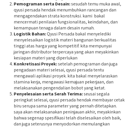
Pemograman serta Desain:
sesudah temu muka awal,
qyusi persada hendak menumbuhkan rancangan dan
mengagendakan strata konstruksi. kami bakal
mencermati penilaian fungsionalitas, keindahan, dan
kemampuan tenaga dalam desain rumah.
Logistik Bahan:
Qyusi Persada bakal menyelediki
menyelesaikan logistik materi bangunan berkualitas
tinggi atas harga yang kompetitif. kita mempunyai
jaringan distributor terpercaya yang akan meyakinkan
kesiapan materi yang diperlukan
Konkretisasi Proyek:
setelah pemograman dan juga
pengadaan materi selesai, qyusi persada tentu
mengawali aplikasi proyek. kita bakal menyelaraskan
stamina kerja, mengawasi kemajuan pekerjaan, dan
melaksanakan pengendalian bobot yang ketat.
Penyelesaian serta Serah Terima:
seusai segala
peringkat selesai, qyusi persada hendak membayar cetak
biru serupa sama parameter yang pernah ditetapkan.
saya akan melaksanakan peninjauan akhir, meyakinkan
bahwa segenap spesifikasi telah diselesaikan oleh baik,
dan juga seterusnya menyodorkan memulangkan