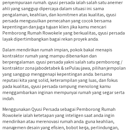
penyempuraan rumah. qyusi persada ialah salah satu anemer
ahli yang sanggup dipercaya dalam situasi ini. sama
pengalaman, keahlian, dan komitmen atas kualitas, qyusi
persada mengusulkan pemecahan yang cocok bersama
kepentingan dan juga tujuan klien. jika kamu mencari
Pemborong Rumah Rowokele yang berkualitas, qyusi persada
layak dipertimbangkan bagai rekan proyek anda.
Dalam mendirikan rumah impian, pokok bakal menapis
kontraktor rumah yang mampu dibenarkan dan
berpengalaman. qyusi persada yakni salah satu pemborong /
kontraktor zona jabodetabek & sePulau jawa, pilihan jempolan
yang sanggup menggenapi kepentingan anda. bersama
reputasi kita yang solid, keterampilan yang luas, dan fokus
pada kualitas, qyusi persada rampung menolong kamu
menggambarkan inginan mempunyai rumah yang segar serta
indah.
Menggunakan Qyusi Persada sebagai Pemborong Rumah
Rowokele ialah ketetapan yang inteligen saat anda ingin
mendirikan atau merenovasi rumah anda. guna keahlian,
manajemen desain yang efisien, bobot kerja, perlindungan,