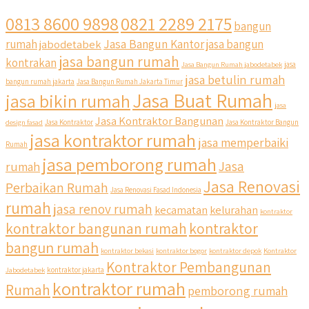
0813 8600 9898
0821 2289 2175
bangun
Jasa Bangun Kantor
rumah
jabodetabek
jasa bangun
jasa bangun rumah
kontrakan
Jasa Bangun Rumah jabodetabek
jasa
jasa betulin rumah
bangun rumah jakarta
Jasa Bangun Rumah Jakarta Timur
Jasa Buat Rumah
jasa bikin rumah
jasa
Jasa Kontraktor Bangunan
design fasad
Jasa Kontraktor
Jasa Kontraktor Bangun
jasa kontraktor rumah
jasa memperbaiki
Rumah
jasa pemborong rumah
Jasa
rumah
Jasa Renovasi
Perbaikan Rumah
Jasa Renovasi Fasad Indonesia
rumah
jasa renov rumah
kecamatan
kelurahan
kontraktor
kontraktor bangunan rumah
kontraktor
bangun rumah
kontraktor bekasi
kontraktor bogor
kontraktor depok
Kontraktor
Kontraktor Pembangunan
Jabodetabek
kontraktor jakarta
kontraktor rumah
Rumah
pemborong rumah