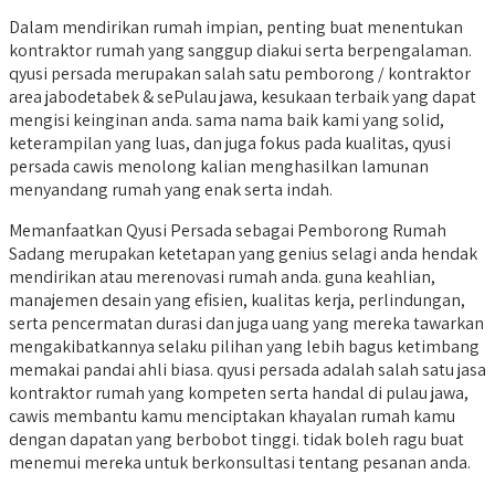
Dalam mendirikan rumah impian, penting buat menentukan
kontraktor rumah yang sanggup diakui serta berpengalaman.
qyusi persada merupakan salah satu pemborong / kontraktor
area jabodetabek & sePulau jawa, kesukaan terbaik yang dapat
mengisi keinginan anda. sama nama baik kami yang solid,
keterampilan yang luas, dan juga fokus pada kualitas, qyusi
persada cawis menolong kalian menghasilkan lamunan
menyandang rumah yang enak serta indah.
Memanfaatkan Qyusi Persada sebagai Pemborong Rumah
Sadang merupakan ketetapan yang genius selagi anda hendak
mendirikan atau merenovasi rumah anda. guna keahlian,
manajemen desain yang efisien, kualitas kerja, perlindungan,
serta pencermatan durasi dan juga uang yang mereka tawarkan
mengakibatkannya selaku pilihan yang lebih bagus ketimbang
memakai pandai ahli biasa. qyusi persada adalah salah satu jasa
kontraktor rumah yang kompeten serta handal di pulau jawa,
cawis membantu kamu menciptakan khayalan rumah kamu
dengan dapatan yang berbobot tinggi. tidak boleh ragu buat
menemui mereka untuk berkonsultasi tentang pesanan anda.