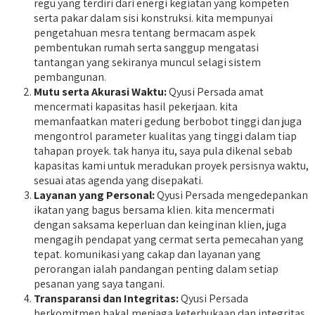
regu yang terdiri dari energi kegiatan yang kompeten
serta pakar dalam sisi konstruksi. kita mempunyai
pengetahuan mesra tentang bermacam aspek
pembentukan rumah serta sanggup mengatasi
tantangan yang sekiranya muncul selagi sistem
pembangunan.
Mutu serta Akurasi Waktu:
Qyusi Persada amat
mencermati kapasitas hasil pekerjaan. kita
memanfaatkan materi gedung berbobot tinggi dan juga
mengontrol parameter kualitas yang tinggi dalam tiap
tahapan proyek. tak hanya itu, saya pula dikenal sebab
kapasitas kami untuk meradukan proyek persisnya waktu,
sesuai atas agenda yang disepakati.
Layanan yang Personal:
Qyusi Persada mengedepankan
ikatan yang bagus bersama klien. kita mencermati
dengan saksama keperluan dan keinginan klien, juga
mengagih pendapat yang cermat serta pemecahan yang
tepat. komunikasi yang cakap dan layanan yang
perorangan ialah pandangan penting dalam setiap
pesanan yang saya tangani.
Transparansi dan Integritas:
Qyusi Persada
berkomitmen bakal menjaga keterbukaan dan integritas