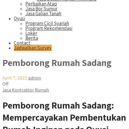
Perbaikan Atap
Jasa Bor Sumur
Jasa Galian Tanah
Qyusi
Program Cicil Syariah
Program Rekomendasi
Loker
Berita
Contact
Jadwalkan Survey
Pemborong Rumah Sadang
April 7, 2022
admin
Off
Jasa Kontraktor Rumah
Pemborong Rumah Sadang:
Mempercayakan Pembentukan