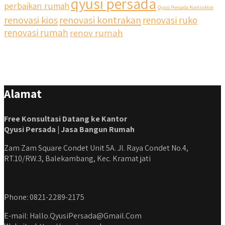
qyusi persada
perbaikan rumah
Qyusi Persada Kontraktor
renovasi kios
renovasi kontrakan
renovasi ruko
renovasi rumah
renov rumah
Alamat
Free Konsultasi Datang ke Kantor
Qyusi Persada | Jasa Bangun Rumah
Zam Zam Square Condet Unit 5A. Jl. Raya Condet No.4,
RT.10/RW.3, Balekambang, Kec. Kramat jati
Phone: 0821-2289-2175
E-mail: Hallo.QyusiPersada@Gmail.Com