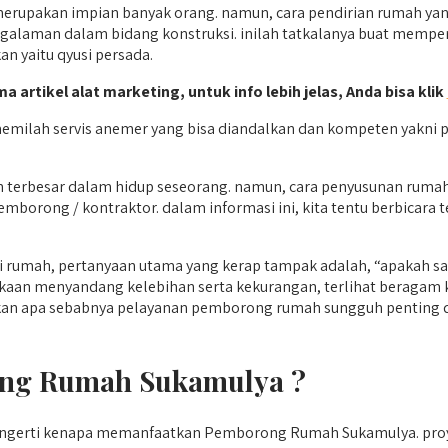
akan impian banyak orang. namun, cara pendirian rumah yang k
laman dalam bidang konstruksi. inilah tatkalanya buat memperc
n yaitu qyusi persada.
ma artikel alat marketing, untuk info lebih jelas, Anda bisa klik
emilah servis anemer yang bisa diandalkan dan kompeten yakni 
 terbesar dalam hidup seseorang. namun, cara penyusunan rumah
borong / kontraktor. dalam informasi ini, kita tentu berbicara
 rumah, pertanyaan utama yang kerap tampak adalah, “apakah
sukaan menyandang kelebihan serta kekurangan, terlihat beraga
takan apa sebabnya pelayanan pemborong rumah sungguh penting 
ng Rumah Sukamulya ?
 mengerti kenapa memanfaatkan Pemborong Rumah Sukamulya. p