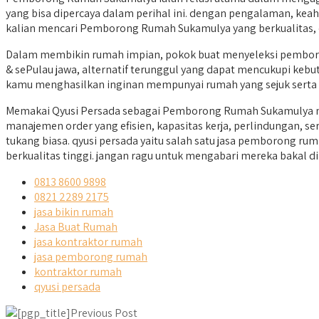
yang bisa dipercaya dalam perihal ini. dengan pengalaman, keah
kalian mencari Pemborong Rumah Sukamulya yang berkualitas, q
Dalam membikin rumah impian, pokok buat menyeleksi pemboron
& sePulau jawa, alternatif terunggul yang dapat mencukupi kebut
kamu menghasilkan inginan mempunyai rumah yang sejuk serta 
Memakai Qyusi Persada sebagai Pemborong Rumah Sukamulya me
manajemen order yang efisien, kapasitas kerja, perlindungan,
tukang biasa. qyusi persada yaitu salah satu jasa pemborong ru
berkualitas tinggi. jangan ragu untuk mengabari mereka bakal 
0813 8600 9898
0821 2289 2175
jasa bikin rumah
Jasa Buat Rumah
jasa kontraktor rumah
jasa pemborong rumah
kontraktor rumah
qyusi persada
Previous Post