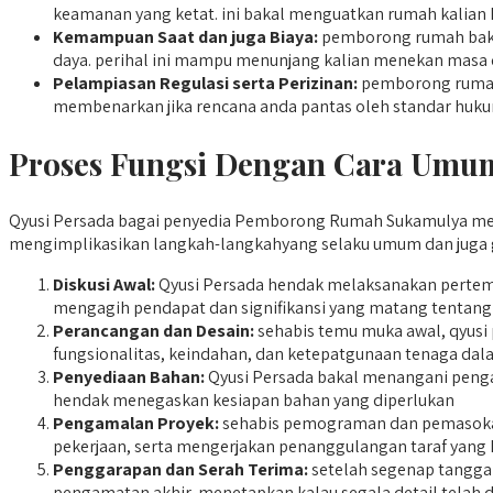
keamanan yang ketat. ini bakal menguatkan rumah kalian k
Kemampuan Saat dan juga Biaya:
pemborong rumah bakal
daya. perihal ini mampu menunjang kalian menekan masa 
Pelampiasan Regulasi serta Perizinan:
pemborong rumah 
membenarkan jika rencana anda pantas oleh standar huku
Proses Fungsi Dengan Cara Umum
Qyusi Persada bagai penyedia Pemborong Rumah Sukamulya menga
mengimplikasikan langkah-langkahyang selaku umum dan juga gar
Diskusi Awal:
Qyusi Persada hendak melaksanakan pertemu
mengagih pendapat dan signifikansi yang matang tentang 
Perancangan dan Desain:
sehabis temu muka awal, qyusi
fungsionalitas, keindahan, dan ketepatgunaan tenaga da
Penyediaan Bahan:
Qyusi Persada bakal menangani pengad
hendak menegaskan kesiapan bahan yang diperlukan
Pengamalan Proyek:
sehabis pemograman dan pemasokan m
pekerjaan, serta mengerjakan penanggulangan taraf yang 
Penggarapan dan Serah Terima:
setelah segenap tangga 
pengamatan akhir, menetapkan kalau segala detail telah