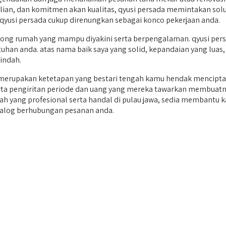
lian, dan komitmen akan kualitas, qyusi persada memintakan solus
yusi persada cukup direnungkan sebagai konco pekerjaan anda.
g rumah yang mampu diyakini serta berpengalaman. qyusi persa
uhan anda. atas nama baik saya yang solid, kepandaian yang luas,
indah.
rupakan ketetapan yang bestari tengah kamu hendak menciptak
 serta pengiritan periode dan uang yang mereka tawarkan membua
mah yang profesional serta handal di pulau jawa, sedia membantu
dialog berhubungan pesanan anda.