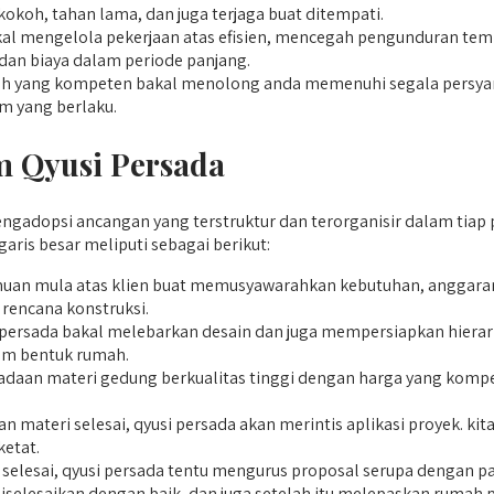
okoh, tahan lama, dan juga terjaga buat ditempati.
 mengelola pekerjaan atas efisien, mencegah pengunduran tem
dan biaya dalam periode panjang.
yang kompeten bakal menolong anda memenuhi segala persyarata
m yang berlaku.
 Qyusi Persada
dopsi ancangan yang terstruktur dan terorganisir dalam tiap p
is besar meliputi sebagai berikut:
an mula atas klien buat memusyawarahkan kebutuhan, anggaran,
rencana konstruksi.
 persada bakal melebarkan desain dan juga mempersiapkan hierar
lam bentuk rumah.
aan materi gedung berkualitas tinggi dengan harga yang kompetit
ateri selesai, qyusi persada akan merintis aplikasi proyek. ki
ketat.
selesai, qyusi persada tentu mengurus proposal serupa dengan 
 diselesaikan dengan baik, dan juga setelah itu melepaskan rum