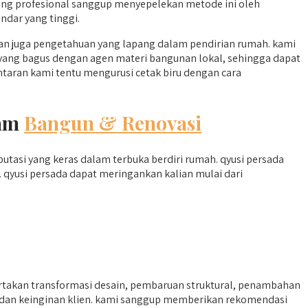
ng profesional sanggup menyepelekan metode ini oleh
ndar yang tinggi.
n juga pengetahuan yang lapang dalam pendirian rumah. kami
n yang bagus dengan agen materi bangunan lokal, sehingga dapat
taran kami tentu mengurusi cetak biru dengan cara
lam
Bangun & Renovasi
tasi yang keras dalam terbuka berdiri rumah. qyusi persada
qyusi persada dapat meringankan kalian mulai dari
akan transformasi desain, pembaruan struktural, penambahan
 dan keinginan klien. kami sanggup memberikan rekomendasi