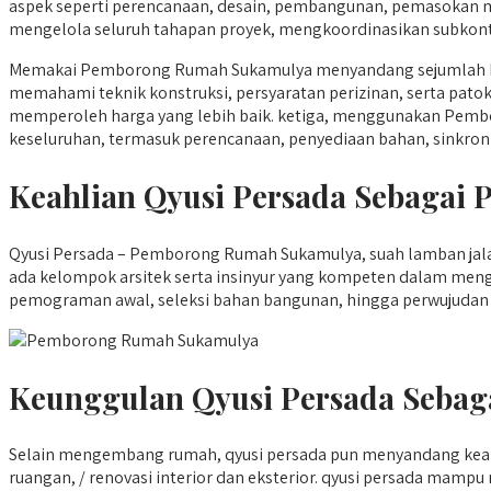
aspek seperti perencanaan, desain, pembangunan, pemasokan 
mengelola seluruh tahapan proyek, mengkoordinasikan subkontra
Memakai Pemborong Rumah Sukamulya menyandang sejumlah khas
memahami teknik konstruksi, persyaratan perizinan, serta pato
memperoleh harga yang lebih baik. ketiga, menggunakan Pembor
keseluruhan, termasuk perencanaan, penyediaan bahan, sinkronis
Keahlian Qyusi Persada Sebaga
Qyusi Persada – Pemborong Rumah Sukamulya, suah lamban jalan 
ada kelompok arsitek serta insinyur yang kompeten dalam meng
pemograman awal, seleksi bahan bangunan, hingga perwujudan pe
Keunggulan Qyusi Persada Sebag
Selain mengembang rumah, qyusi persada pun menyandang kea
ruangan, / renovasi interior dan eksterior. qyusi persada m