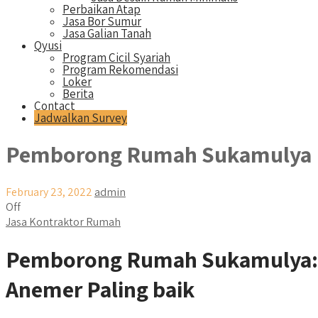
Perbaikan Atap
Jasa Bor Sumur
Jasa Galian Tanah
Qyusi
Program Cicil Syariah
Program Rekomendasi
Loker
Berita
Contact
Jadwalkan Survey
Pemborong Rumah Sukamulya
February 23, 2022
admin
Off
Jasa Kontraktor Rumah
Pemborong Rumah Sukamulya: 
Anemer Paling baik