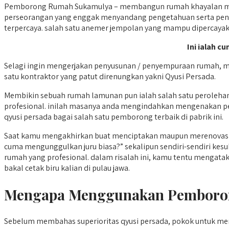
Pemborong Rumah Sukamulya – membangun rumah khayalan merup
perseorangan yang enggak menyandang pengetahuan serta penga
terpercaya. salah satu anemer jempolan yang mampu dipercayaka
Ini ialah cu
Selagi ingin mengerjakan penyusunan / penyempuraan rumah, m
satu kontraktor yang patut direnungkan yakni Qyusi Persada.
Membikin sebuah rumah lamunan pun ialah salah satu perolehan
profesional. inilah masanya anda mengindahkan mengenakan pem
qyusi persada bagai salah satu pemborong terbaik di pabrik ini.
Saat kamu mengakhirkan buat menciptakan maupun merenovasi
cuma mengunggulkan juru biasa?” sekalipun sendiri-sendiri ke
rumah yang profesional. dalam risalah ini, kamu tentu menga
bakal cetak biru kalian di pulau jawa.
Mengapa Menggunakan Pemboro
Sebelum membahas superioritas qyusi persada, pokok untuk