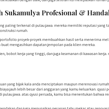
h Sukamulya
Profesional & Handal
 paling terkenal di pulau jawa. mereka memiliki reputasi yang 
konstruksi rumah.
portofolio proyek-proyek membuahkan hasil serta menerima meli
en buat mengasihkan dapatan jempolan pada klien mereka.
en, bobot kerja yang tinggi, dan juga keamanan di kawasan kerja.
 yang bijak kala anda menciptakan maupun merenovasi rumah. 
erta biaya jauh lebih besar dari anggaran yang kamu keluarkan. qyu
 di pulau jawa. atas qyusi persada, kamu bisa menentukan bahwa 
ndakan dan juga menunaikan pesanan tahu mekar atau renovasi 