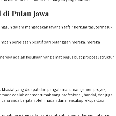
 di Pulau Jawa
tangguh dalam mengadakan layanan tafsir berkualitas, termasuk
mpah penjelasan positif dari pelanggan mereka. mereka
 mereka adalah kesukaan yang amat bagus buat proposal struktur
khasiat yang didapat dari pengalaman, manajemen proyek,
si persada adalah anemer rumah yang profesional, handal, dan juga
rencana anda berjalan oleh mudah dan mencukupi ekspektasi
rumah. qyusi persada yakni salah satu anemer berpengalaman