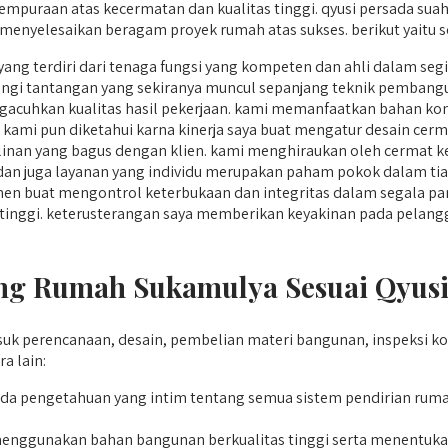
yempuraan atas kecermatan dan kualitas tinggi. qyusi persada su
h menyelesaikan beragam proyek rumah atas sukses. berikut yaitu
yang terdiri dari tenaga fungsi yang kompeten dan ahli dalam seg
gi tantangan yang sekiranya muncul sepanjang teknik pembang
acuhkan kualitas hasil pekerjaan. kami memanfaatkan bahan kon
u, kami pun diketahui karna kinerja saya buat mengatur desain cer
nan yang bagus dengan klien. kami menghiraukan oleh cermat ke
an juga layanan yang individu merupakan paham pokok dalam tiap
en buat mengontrol keterbukaan dan integritas dalam segala p
yang tinggi. keterusterangan saya memberikan keyakinan pada pelan
g Rumah Sukamulya Sesuai Qyusi
 perencanaan, desain, pembelian materi bangunan, inspeksi k
 lain:
da pengetahuan yang intim tentang semua sistem pendirian ru
enggunakan bahan bangunan berkualitas tinggi serta menentukan