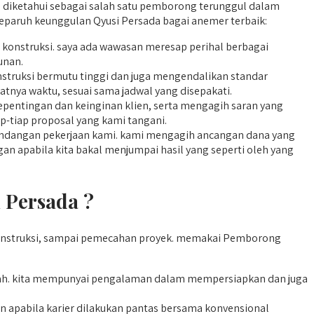
ah diketahui sebagai salah satu pemborong terunggul dalam
 separuh keunggulan Qyusi Persada bagai anemer terbaik:
i konstruksi. saya ada wawasan meresap perihal berbagai
unan.
struksi bermutu tinggi dan juga mengendalikan standar
matnya waktu, sesuai sama jadwal yang disepakati.
pentingan dan keinginan klien, serta mengagih saran yang
-tiap proposal yang kami tangani.
andangan pekerjaan kami. kami mengagih ancangan dana yang
ggan apabila kita bakal menjumpai hasil yang seperti oleh yang
 Persada ?
onstruksi, sampai pemecahan proyek. memakai Pemborong
mah. kita mempunyai pengalaman dalam mempersiapkan dan juga
 apabila karier dilakukan pantas bersama konvensional