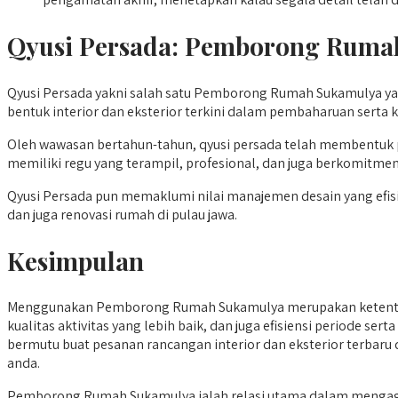
Qyusi Persada:
Pemborong Ruma
Qyusi Persada yakni salah satu Pemborong Rumah Sukamulya yang
bentuk interior dan eksterior terkini dalam pembaharuan serta 
Oleh wawasan bertahun-tahun, qyusi persada telah membentuk 
memiliki regu yang terampil, profesional, dan juga berkomitm
Qyusi Persada pun memaklumi nilai manajemen desain yang efisi
dan juga renovasi rumah di pulau jawa.
Kesimpulan
Menggunakan Pemborong Rumah Sukamulya merupakan ketentuan
kualitas aktivitas yang lebih baik, dan juga efisiensi periode s
bermutu buat pesanan rancangan interior dan eksterior terbaru
anda.
Pemborong Rumah Sukamulya ialah relasi utama dalam mengage