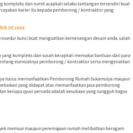
ompleks dan rumit acapkali selaku tantangan tersendiri buat
ayakan karier itu kepada pemborong / kontraktor yang
link ini yaaa
prosedur kunci buat menguatkan kemenangan desain anda. salah
 yang kompleks dan susah kerapkali memakai bantuan dari para
 tentang esensialnya pemborong / kontraktor serta mengenalkan
 saya harus memanfaatkan Pemborong Rumah Sukamulya maupun
m kebaikan yang didapat atas memanfaatkan jasa pemborong
dan kenapa qyusi persada adalah kesukaan yang sungguh bagus
royek memuai maupun peremajaan rumah melibatkan beragam