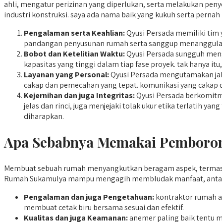
ahli, mengatur perizinan yang diperlukan, serta melakukan pen
industri konstruksi. saya ada nama baik yang kukuh serta perna
Pengalaman serta Keahlian:
Qyusi Persada memiliki tim 
pandangan penyusunan rumah serta sanggup menanggulan
Bobot dan Ketelitian Waktu:
Qyusi Persada sungguh meng
kapasitas yang tinggi dalam tiap fase proyek. tak hanya it
Layanan yang Personal:
Qyusi Persada mengutamakan jali
cakap dan pemecahan yang tepat. komunikasi yang cakap d
Kejernihan dan juga Integritas:
Qyusi Persada berkomitm
jelas dan rinci, juga menjejaki tolak ukur etika terlatih 
diharapkan.
Apa Sebabnya Memakai Pemboron
Membuat sebuah rumah menyangkutkan beragam aspek, termasuk
Rumah Sukamulya mampu mengagih membludak manfaat, antara
Pengalaman dan juga Pengetahuan:
kontraktor rumah a
membuat cetak biru bersama sesuai dan efektif.
Kualitas dan juga Keamanan:
anemer paling baik tentu m