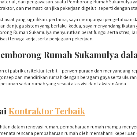
material, dan pengawasan. suatu Pemborong Rumah Sukamulya ya
ktor, dan memastikan jika pekerjaan digeluti seperti dengan sta
iat yang signifikan. pertama, saya mempunyai pengetahuan da
kan dan juga sistem yang berlaku. kedua, saya menyandang ikata
ong Rumah Sukamulya menyurutkan berat fungsi serta stres, lan
asi tenaga kerja, serta penjagaan pekerjaan.
i Pemborong Rumah Sukamulya da
di pabrik arsitektur terbit – penyempuraan dan menyandang repu
onsep dan mendirikan rumah dengan beragam gaya serta ukuran. 
sanan sadar rumah yang sesuai atas visi dan taksiran Anda.
ai
Kontraktor Terbaik
hlian dalam renovasi rumah. pembaharuan rumah mampu menyert
ampu menata rencana pembaharuan rumah oleh memahami keperluan