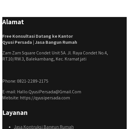
Alamat
Free Konsultasi Datang ke Kantor
Qyusi Persada | Jasa Bangun Rumah
Zam Zam Square Condet Unit 5A. Jl. Raya Condet No.4,
RT.10/RW.3, Balekambang, Kec. Kramat jati
Phone: 0821-2289-2175
E-mail: Hallo.QyusiPersada@Gmail.Com
Website: https://qyusipersada.com
Layanan
Jasa Kontruksi Bangun Rumah