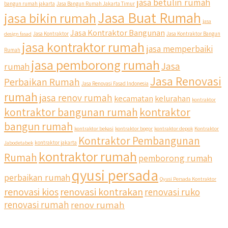
jasa betulin rumah
bangun rumah jakarta
Jasa Bangun Rumah Jakarta Timur
Jasa Buat Rumah
jasa bikin rumah
jasa
Jasa Kontraktor Bangunan
design fasad
Jasa Kontraktor
Jasa Kontraktor Bangun
jasa kontraktor rumah
jasa memperbaiki
Rumah
jasa pemborong rumah
Jasa
rumah
Jasa Renovasi
Perbaikan Rumah
Jasa Renovasi Fasad Indonesia
rumah
jasa renov rumah
kecamatan
kelurahan
kontraktor
kontraktor bangunan rumah
kontraktor
bangun rumah
kontraktor bekasi
kontraktor bogor
kontraktor depok
Kontraktor
Kontraktor Pembangunan
Jabodetabek
kontraktor jakarta
kontraktor rumah
Rumah
pemborong rumah
qyusi persada
perbaikan rumah
Qyusi Persada Kontraktor
renovasi kios
renovasi kontrakan
renovasi ruko
renovasi rumah
renov rumah