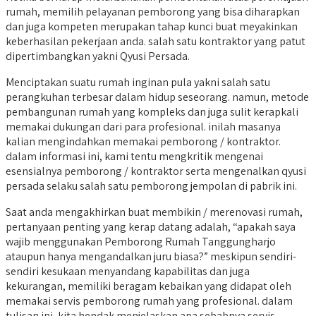
rumah, memilih pelayanan pemborong yang bisa diharapkan
dan juga kompeten merupakan tahap kunci buat meyakinkan
keberhasilan pekerjaan anda. salah satu kontraktor yang patut
dipertimbangkan yakni Qyusi Persada.
Menciptakan suatu rumah inginan pula yakni salah satu
perangkuhan terbesar dalam hidup seseorang. namun, metode
pembangunan rumah yang kompleks dan juga sulit kerapkali
memakai dukungan dari para profesional. inilah masanya
kalian mengindahkan memakai pemborong / kontraktor.
dalam informasi ini, kami tentu mengkritik mengenai
esensialnya pemborong / kontraktor serta mengenalkan qyusi
persada selaku salah satu pemborong jempolan di pabrik ini.
Saat anda mengakhirkan buat membikin / merenovasi rumah,
pertanyaan penting yang kerap datang adalah, “apakah saya
wajib menggunakan Pemborong Rumah Tanggungharjo
ataupun hanya mengandalkan juru biasa?” meskipun sendiri-
sendiri kesukaan menyandang kapabilitas dan juga
kekurangan, memiliki beragam kebaikan yang didapat oleh
memakai servis pemborong rumah yang profesional. dalam
tulisan ini, kita hendak menjelaskan apa sebabnya servis