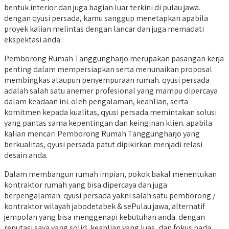
bentuk interior dan juga bagian luar terkini di pulau jawa.
dengan qyusi persada, kamu sanggup menetapkan apabila
proyek kalian melintas dengan lancar dan juga memadati
ekspektasi anda.
Pemborong Rumah Tanggungharjo merupakan pasangan kerja
penting dalam mempersiapkan serta menunaikan proposal
membingkas ataupun penyempuraan rumah. qyusi persada
adalah salah satu anemer profesional yang mampu dipercaya
dalam keadaan ini. oleh pengalaman, keahlian, serta
komitmen kepada kualitas, qyusi persada memintakan solusi
yang pantas sama kepentingan dan keinginan klien. apabila
kalian mencari Pemborong Rumah Tanggungharjo yang
berkualitas, qyusi persada patut dipikirkan menjadi relasi
desain anda.
Dalam membangun rumah impian, pokok bakal menentukan
kontraktor rumah yang bisa dipercaya dan juga
berpengalaman. qyusi persada yakni salah satu pemborong /
kontraktor wilayah jabodetabek & sePulau jawa, alternatif
jempolan yang bisa menggenapi kebutuhan anda. dengan
reputasi saya yang solid, keahlian yang luas, dan fokus pada