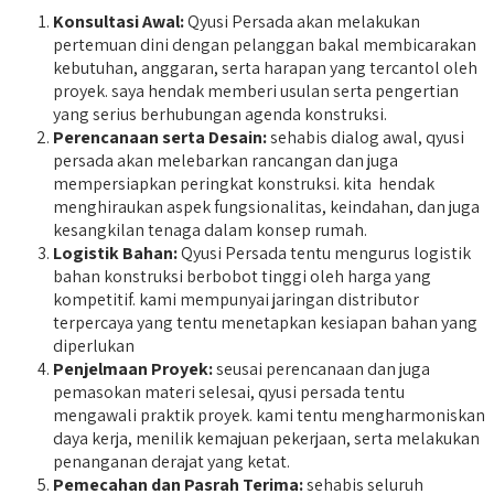
Konsultasi Awal:
Qyusi Persada akan melakukan
pertemuan dini dengan pelanggan bakal membicarakan
kebutuhan, anggaran, serta harapan yang tercantol oleh
proyek. saya hendak memberi usulan serta pengertian
yang serius berhubungan agenda konstruksi.
Perencanaan serta Desain:
sehabis dialog awal, qyusi
persada akan melebarkan rancangan dan juga
mempersiapkan peringkat konstruksi. kita hendak
menghiraukan aspek fungsionalitas, keindahan, dan juga
kesangkilan tenaga dalam konsep rumah.
Logistik Bahan:
Qyusi Persada tentu mengurus logistik
bahan konstruksi berbobot tinggi oleh harga yang
kompetitif. kami mempunyai jaringan distributor
terpercaya yang tentu menetapkan kesiapan bahan yang
diperlukan
Penjelmaan Proyek:
seusai perencanaan dan juga
pemasokan materi selesai, qyusi persada tentu
mengawali praktik proyek. kami tentu mengharmoniskan
daya kerja, menilik kemajuan pekerjaan, serta melakukan
penanganan derajat yang ketat.
Pemecahan dan Pasrah Terima:
sehabis seluruh