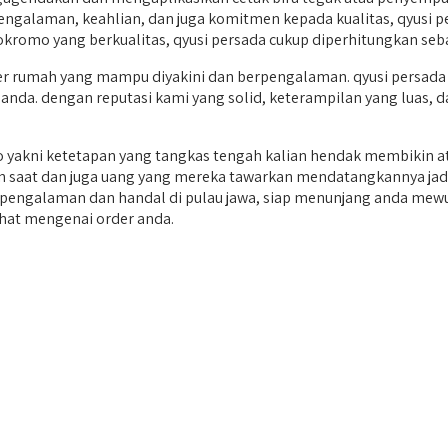
engalaman, keahlian, dan juga komitmen kepada kualitas, qyusi 
kromo yang berkualitas, qyusi persada cukup diperhitungkan seba
umah yang mampu diyakini dan berpengalaman. qyusi persada ya
 anda. dengan reputasi kami yang solid, keterampilan yang luas, 
kni ketetapan yang tangkas tengah kalian hendak membikin at
an saat dan juga uang yang mereka tawarkan mendatangkannya jadi
berpengalaman dan handal di pulau jawa, siap menunjang anda me
ihat mengenai order anda.