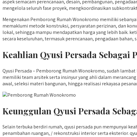
aspek semacam perencanaan, desain, pembangunan, pengadaa
mengelola seluruh fase proyek, mengkoordinasikan subkontrakto
Mengenakan Pemborong Rumah Wonokromo memiliki sebanyak ma
memaklumi metode konstruksi, persyaratan perizinan, dan konve
lokal, sehingga mampu mendapatkan harga yang lebih baik. k
secara keseluruhan, termasuk perencanaan, pengadaan bahan, si
Keahlian Qyusi Persada Sebaga
Qyusi Persada – Pemborong Rumah Wonokromo, sudah lambat ber
memiliki team arsitek serta insinyur yang ahli dalam merancan
awal, seleksi materi bangunan, hingga realisasi rekayasa pesana
Keunggulan Qyusi Persada Sebag
Selain terbuka berdiri rumah, qyusi persada pun mempunyai k
penambahan ruangan, / rekonstruksi interior serta eksterior.