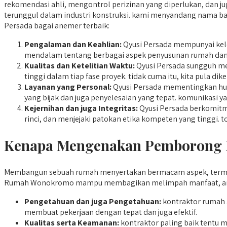
rekomendasi ahli, mengontrol perizinan yang diperlukan, dan 
terunggul dalam industri konstruksi. kami menyandang nama ba
Persada bagai anemer terbaik:
Pengalaman dan Keahlian:
Qyusi Persada mempunyai kelo
mendalam tentang berbagai aspek penyusunan rumah dan 
Kualitas dan Ketelitian Waktu:
Qyusi Persada sungguh men
tinggi dalam tiap fase proyek. tidak cuma itu, kita pula 
Layanan yang Personal:
Qyusi Persada mementingkan hub
yang bijak dan juga penyelesaian yang tepat. komunikasi 
Kejernihan dan juga Integritas:
Qyusi Persada berkomitme
rinci, dan menjejaki patokan etika kompeten yang tinggi.
Kenapa Mengenakan Pemborong 
Membangun sebuah rumah menyertakan bermacam aspek, termasu
Rumah Wonokromo mampu membagikan melimpah manfaat, ant
Pengetahuan dan juga Pengetahuan:
kontraktor rumah 
membuat pekerjaan dengan tepat dan juga efektif.
Kualitas serta Keamanan:
kontraktor paling baik tentu 