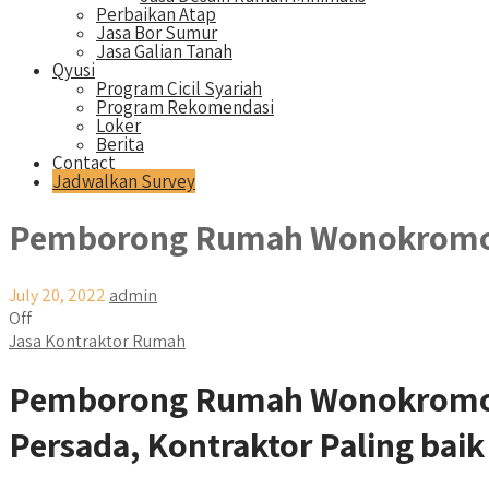
Perbaikan Atap
Jasa Bor Sumur
Jasa Galian Tanah
Qyusi
Program Cicil Syariah
Program Rekomendasi
Loker
Berita
Contact
Jadwalkan Survey
Pemborong Rumah Wonokrom
July 20, 2022
admin
Off
Jasa Kontraktor Rumah
Pemborong Rumah Wonokromo:
Persada, Kontraktor Paling baik