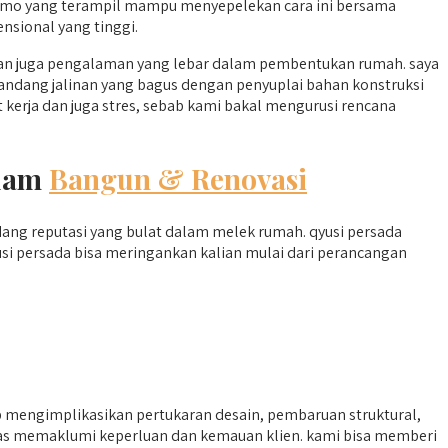
mo yang terampil mampu menyepelekan cara ini bersama
nsional yang tinggi.
n juga pengalaman yang lebar dalam pembentukan rumah. saya
andang jalinan yang bagus dengan penyuplai bahan konstruksi
rja dan juga stres, sebab kami bakal mengurusi rencana
alam
Bangun & Renovasi
ng reputasi yang bulat dalam melek rumah. qyusi persada
usi persada bisa meringankan kalian mulai dari perancangan
mengimplikasikan pertukaran desain, pembaruan struktural,
atas memaklumi keperluan dan kemauan klien. kami bisa memberi