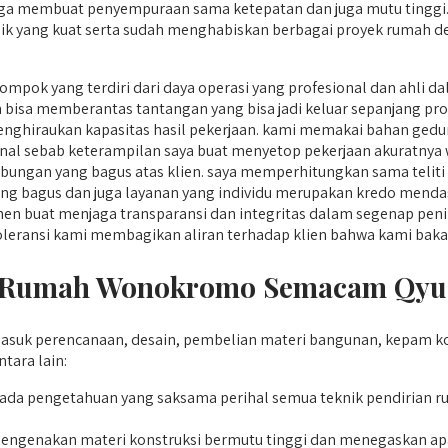
juga membuat penyempuraan sama ketepatan dan juga mutu tinggi. 
ik yang kuat serta sudah menghabiskan berbagai proyek rumah d
mpok yang terdiri dari daya operasi yang profesional dan ahli 
bisa memberantas tantangan yang bisa jadi keluar sepanjang p
ghiraukan kapasitas hasil pekerjaan. kami memakai bahan gedung
dikenal sebab keterampilan saya buat menyetop pekerjaan akuratnya
ungan yang bagus atas klien. saya memperhitungkan sama teliti
yang bagus dan juga layanan yang individu merupakan kredo menda
n buat menjaga transparansi dan integritas dalam segenap penila
 toleransi kami membagikan aliran terhadap klien bahwa kami bak
Rumah Wonokromo Semacam Qyusi
k perencanaan, desain, pembelian materi bangunan, kepam kon
ara lain:
ada pengetahuan yang saksama perihal semua teknik pendirian 
mengenakan materi konstruksi bermutu tinggi dan menegaskan apa