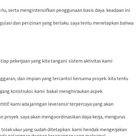
rlu, serta mengintensifkan penggunaan basis daya. keadaan ini
ulasi dan perizinan yang berlaku. saya tentu menetapkan bahwa
 pekerjaan yang kita tangani. sistem aktivitas kami
ran, dan impian yang tercantol bersama proyek. kita tentu
jang konstruksi. kami bakal menghiraukan aspek
if. kami ada jaringan leveransir terpercaya yang akan
han proyek. saya akan mengoordinasikan daya kerja, mengurus
n tolak ukur yang sudah ditetapkan. kami hendak mengerjakan
h pada pelanggan dengan kesenangan yang maksimal.