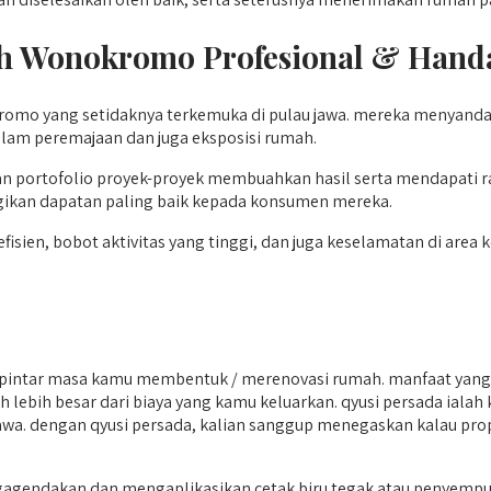
h Wonokromo
Profesional & Handa
mo yang setidaknya terkemuka di pulau jawa. mereka menyandan
dalam peremajaan dan juga eksposisi rumah.
an portofolio proyek-proyek membuahkan hasil serta mendapati 
gikan dapatan paling baik kepada konsumen mereka.
en, bobot aktivitas yang tinggi, dan juga keselamatan di area ker
ntar masa kamu membentuk / merenovasi rumah. manfaat yang d
auh lebih besar dari biaya yang kamu keluarkan. qyusi persada ial
 jawa. dengan qyusi persada, kalian sanggup menegaskan kalau pro
ndakan dan mengaplikasikan cetak biru tegak atau penyempur