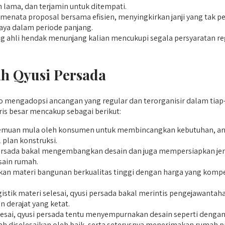
 lama, dan terjamin untuk ditempati.
enata proposal bersama efisien, menyingkirkan janji yang tak pe
ya dalam periode panjang.
 ahli hendak menunjang kalian mencukupi segala persyaratan reg
h Qyusi Persada
gadopsi ancangan yang regular dan terorganisir dalam tiap-tiap
is besar mencakup sebagai berikut:
emuan mula oleh konsumen untuk membincangkan kebutuhan, angga
 plan konstruksi.
 persada bakal mengembangkan desain dan juga mempersiapkan jen
sain rumah.
 materi bangunan berkualitas tinggi dengan harga yang kompetit
istik materi selesai, qyusi persada bakal merintis pengejawanta
derajat yang ketat.
lesai, qyusi persada tentu menyempurnakan desain seperti denga
lah diselesaikan oleh baik, serta seterusnya menerimakan ruma