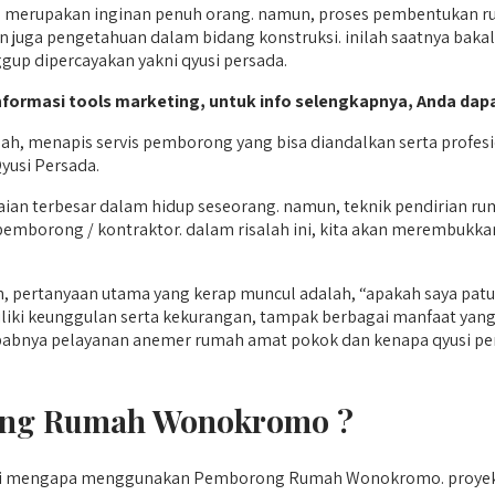
upakan inginan penuh orang. namun, proses pembentukan rumah
an juga pengetahuan dalam bidang konstruksi. inilah saatnya ba
ggup dipercayakan yakni qyusi persada.
nformasi tools marketing, untuk info selengkapnya, Anda dapa
, menapis servis pemborong yang bisa diandalkan serta profes
yusi Persada.
aian terbesar dalam hidup seseorang. namun, teknik pendirian ru
emborong / kontraktor. dalam risalah ini, kita akan merembukk
, pertanyaan utama yang kerap muncul adalah, “apakah saya 
liki keunggulan serta kekurangan, tampak berbagai manfaat yan
sebabnya pelayanan anemer rumah amat pokok dan kenapa qyusi p
ng Rumah Wonokromo ?
ahui mengapa menggunakan Pemborong Rumah Wonokromo. proye