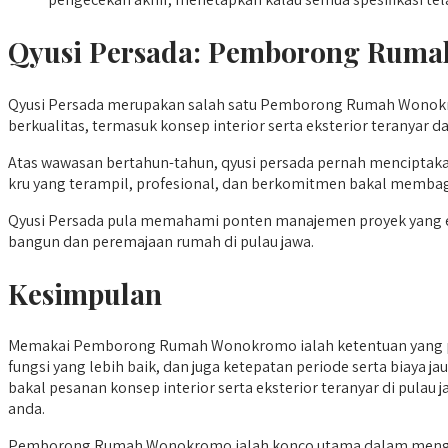
Qyusi Persada:
Pemborong Ruma
Qyusi Persada merupakan salah satu Pemborong Rumah Wonokro
berkualitas, termasuk konsep interior serta eksterior teranyar 
Atas wawasan bertahun-tahun, qyusi persada pernah menciptak
kru yang terampil, profesional, dan berkomitmen bakal memba
Qyusi Persada pula memahami ponten manajemen proyek yang efisi
bangun dan peremajaan rumah di pulau jawa.
Kesimpulan
Memakai Pemborong Rumah Wonokromo ialah ketentuan yang pi
fungsi yang lebih baik, dan juga ketepatan periode serta biaya j
bakal pesanan konsep interior serta eksterior teranyar di pulau
anda.
Pemborong Rumah Wonokromo ialah konco utama dalam mengage