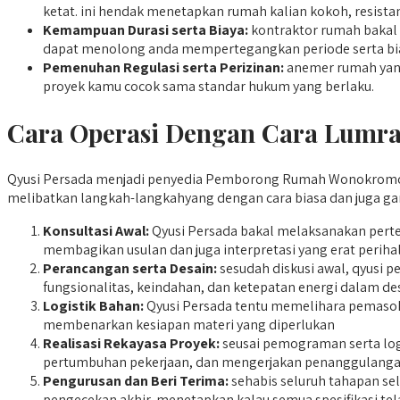
ketat. ini hendak menetapkan rumah kalian kokoh, resistan
Kemampuan Durasi serta Biaya:
kontraktor rumah bakal m
dapat menolong anda mempertegangkan periode serta bia
Pemenuhan Regulasi serta Perizinan:
anemer rumah yang
proyek kamu cocok sama standar hukum yang berlaku.
Cara Operasi Dengan Cara Lumra
Qyusi Persada menjadi penyedia Pemborong Rumah Wonokromo men
melibatkan langkah-langkahyang dengan cara biasa dan juga gar
Konsultasi Awal:
Qyusi Persada bakal melaksanakan pert
membagikan usulan dan juga interpretasi yang erat perihal
Perancangan serta Desain:
sesudah diskusi awal, qyusi
fungsionalitas, keindahan, dan ketepatan energi dalam de
Logistik Bahan:
Qyusi Persada tentu memelihara pemasokan
membenarkan kesiapan materi yang diperlukan
Realisasi Rekayasa Proyek:
seusai pemograman serta log
pertumbuhan pekerjaan, dan mengerjakan penanggulangan 
Pengurusan dan Beri Terima:
sehabis seluruh tahapan se
pengecekan akhir, menetapkan kalau semua spesifikasi te