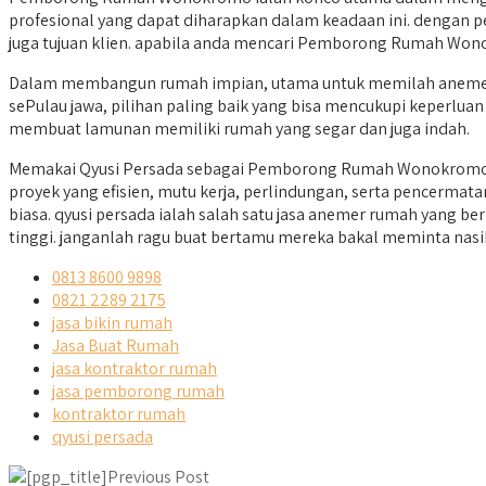
profesional yang dapat diharapkan dalam keadaan ini. dengan p
juga tujuan klien. apabila anda mencari Pemborong Rumah Wono
Dalam membangun rumah impian, utama untuk memilah anemer r
sePulau jawa, pilihan paling baik yang bisa mencukupi keperluan
membuat lamunan memiliki rumah yang segar dan juga indah.
Memakai Qyusi Persada sebagai Pemborong Rumah Wonokromo ya
proyek yang efisien, mutu kerja, perlindungan, serta pencermat
biasa. qyusi persada ialah salah satu jasa anemer rumah yang 
tinggi. janganlah ragu buat bertamu mereka bakal meminta nas
0813 8600 9898
0821 2289 2175
jasa bikin rumah
Jasa Buat Rumah
jasa kontraktor rumah
jasa pemborong rumah
kontraktor rumah
qyusi persada
Previous Post