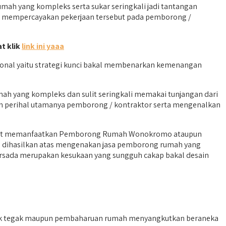
 yang kompleks serta sukar seringkali jadi tantangan
kal mempercayakan pekerjaan tersebut pada pemborong /
t klik
link ini yaaa
ional yaitu strategi kunci bakal membenarkan kemenangan
mah yang kompleks dan sulit seringkali memakai tunjangan dari
an perihal utamanya pemborong / kontraktor serta mengenalkan
patut memanfaatkan Pemborong Rumah Wonokromo ataupun
g dihasilkan atas mengenakan jasa pemborong rumah yang
ersada merupakan kesukaan yang sungguh cakap bakal desain
k tegak maupun pembaharuan rumah menyangkutkan beraneka