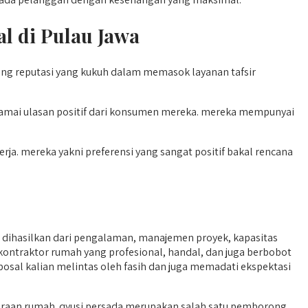
l di Pulau Jawa
g reputasi yang kukuh dalam memasok layanan tafsir
ramai ulasan positif dari konsumen mereka. mereka mempunyai
ja. mereka yakni preferensi yang sangat positif bakal rencana
ihasilkan dari pengalaman, manajemen proyek, kapasitas
ah kontraktor rumah yang profesional, handal, dan juga berbobot
posal kalian melintas oleh fasih dan juga memadati ekspektasi
aan rumah. qyusi persada merupakan salah satu pemborong