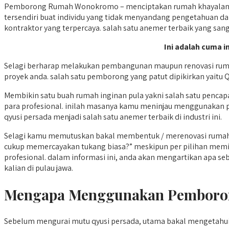
Pemborong Rumah Wonokromo – menciptakan rumah khayalan mer
tersendiri buat individu yang tidak menyandang pengetahuan d
kontraktor yang terpercaya. salah satu anemer terbaik yang san
Ini adalah cuma i
Selagi berharap melakukan pembangunan maupun renovasi rumah
proyek anda. salah satu pemborong yang patut dipikirkan yaitu Q
Membikin satu buah rumah inginan pula yakni salah satu pencap
para profesional. inilah masanya kamu meninjau menggunakan p
qyusi persada menjadi salah satu anemer terbaik di industri ini.
Selagi kamu memutuskan bakal membentuk / merenovasi rumah
cukup memercayakan tukang biasa?” meskipun per pilihan memi
profesional. dalam informasi ini, anda akan mengartikan apa 
kalian di pulau jawa.
Mengapa Menggunakan Pemboro
Sebelum mengurai mutu qyusi persada, utama bakal menget