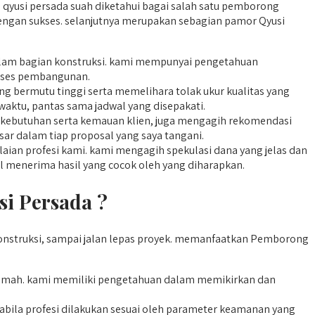
qyusi persada suah diketahui bagai salah satu pemborong
engan sukses. selanjutnya merupakan sebagian pamor Qyusi
dalam bagian konstruksi. kami mempunyai pengetahuan
roses pembangunan.
 bermutu tinggi serta memelihara tolak ukur kualitas yang
 waktu, pantas sama jadwal yang disepakati.
 kebutuhan serta kemauan klien, juga mengagih rekomendasi
sar dalam tiap proposal yang saya tangani.
ian profesi kami. kami mengagih spekulasi dana yang jelas dan
al menerima hasil yang cocok oleh yang diharapkan.
 Persada ?
struksi, sampai jalan lepas proyek. memanfaatkan Pemborong
rumah. kami memiliki pengetahuan dalam memikirkan dan
bila profesi dilakukan sesuai oleh parameter keamanan yang