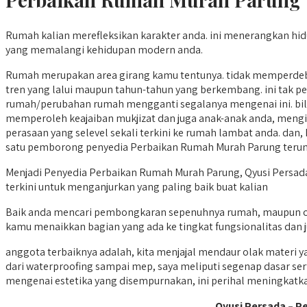
Rumah kalian merefleksikan karakter anda. ini menerangkan hid
yang memalangi kehidupan modern anda.
Rumah merupakan area girang kamu tentunya. tidak memperdeba
tren yang lalui maupun tahun-tahun yang berkembang. ini tak pe
rumah/perubahan rumah mengganti segalanya mengenai ini. bili
memperoleh keajaiban mukjizat dan juga anak-anak anda, meng
perasaan yang selevel sekali terkini ke rumah lambat anda. dan, 
satu pemborong penyedia Perbaikan Rumah Murah Parung ter
Menjadi Penyedia Perbaikan Rumah Murah Parung, Qyusi Persada m
terkini untuk menganjurkan yang paling baik buat kalian
Baik anda mencari pembongkaran sepenuhnya rumah, maupun cu
kamu menaikkan bagian yang ada ke tingkat fungsionalitas dan j
anggota terbaiknya adalah, kita menjajal mendaur olak materi
dari waterproofing sampai mep, saya meliputi segenap dasar se
mengenai estetika yang disempurnakan, ini perihal meningkatka
Qyusi Persada – P