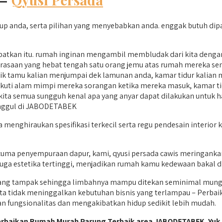
up anda, serta pilihan yang menyebabkan anda. enggak butuh dip
tkan itu. rumah inginan mengambil membludak dari kita dengan
rasaan yang hebat tengah satu orang jemu atas rumah mereka sendi
k tamu kalian menjumpai dek lamunan anda, kamar tidur kalian 
ikuti alam mimpi mereka sorangan ketika mereka masuk, kamar 
kita semua sungguh kenal apa yang anyar dapat dilakukan untuk har
unggul di JABODETABEK
enghiraukan spesifikasi terkecil serta regu pendesain interior 
ma penyempuraan dapur, kami, qyusi persada cawis meringankan
uga estetika tertinggi, menjadikan rumah kamu kedewaan bakal di
 yang tampak sehingga limbahnya mampu ditekan seminimal mungk
rta tidak meninggalkan kebutuhan bisnis yang terlampau – Perba
n fungsionalitas dan mengakibatkan hidup sedikit lebih mudah.
erbaikan Rumah Murah Parung Terbaik area JABODETABEK. Yuk 