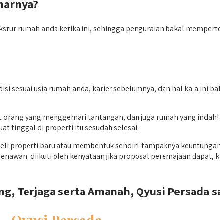
narnya?
tur rumah anda ketika ini, sehingga penguraian bakal mempertega
si sesuai usia rumah anda, karier sebelumnya, dan hal kala ini b
 orang yang menggemari tantangan, dan juga rumah yang indah!
t tinggal di properti itu sesudah selesai.
i properti baru atau membentuk sendiri. tampaknya keuntungan 
enawan, diikuti oleh kenyataan jika proposal peremajaan dapat, 
, Terjaga serta Amanah, Qyusi Persada sa
 –
Qyusi Persada