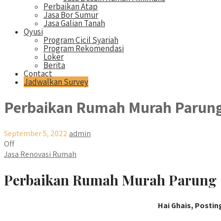
Perbaikan Atap
Jasa Bor Sumur
Jasa Galian Tanah
Qyusi
Program Cicil Syariah
Program Rekomendasi
Loker
Berita
Contact
Jadwalkan Survey
Perbaikan Rumah Murah Parun
September 5, 2022
admin
Off
Jasa Renovasi Rumah
Perbaikan Rumah Murah Parung |
Hai Ghais, Postin