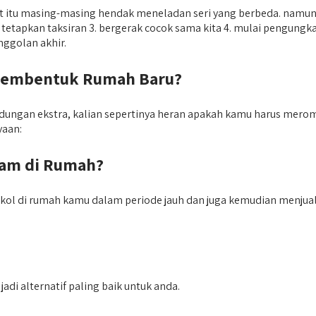
t itu masing-masing hendak meneladan seri yang berbeda. namun
tetapkan taksiran 3. bergerak cocok sama kita 4. mulai pengungkapa
enggolan akhir.
 Membentuk Rumah Baru?
ungan ekstra, kalian sepertinya heran apakah kamu harus merom
yaan:
iam di Rumah?
kol di rumah kamu dalam periode jauh dan juga kemudian menjualn
di alternatif paling baik untuk anda.