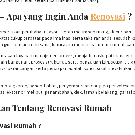
p lakukan lebih sedikit dan lakukan sama cakap
 –
Apa yang Ingin Anda
Renovasi
?
merlukan perubahaan layout, lebih melimpah ruang, dapur baru,
tas cukup terbatas pada imajinasi serta taksiran anda. sesudah 
 qyusi persada dari sana, kami akan menilai hal umum rumah kam
intakan layanan manajemen proyek, menjadi maskapai manajemen 
bangunan, proses struktural, serta pengajuan izin. seusai titik 
rnya. perancangan serta persiapan adalah kunci bakal meyakinkan
, pembongkaran, penambahan, penyempuraan dan juga penyelesa
asi eksterior meliputi penambahan, dek, laman belakang, garasi d
ukan Tentang Renovasi Rumah
vasi Rumah ?