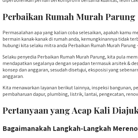
diperbolehkan pernah berkompromi bersama kualitas, lebih caka
Perbaikan Rumah Murah Parung
Permasalahan apa yang kalian coba selesaikan, apakah kamu me
bermain kanak-kanak di rumah anda, kemungkinannya tidak terba
hubungi kita selaku mitra anda Perbaikan Rumah Murah Parung –
Selaku penyedia Perbaikan Rumah Murah Parung, kita pula mem
mendapatkan segalanya dengan sepadan termasuk arsitek & desain 
konsep dan anggaran, sesudah disetujui, eksposisi yang sebena
anggaran.
Kita menawarkan layanan berikut lainnya, inspeksi bangunan
pembaharuan dapur, plumbing, listrik, lantai, pengecatan, renov
Pertanyaan yang Acap Kali Diaj
Bagaimanakah Langkah-Langkah Mereno