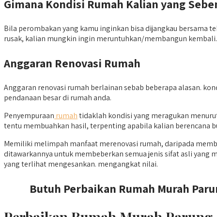
Gimana Kondisi Rumah Kalian yang Sebe
Bila perombakan yang kamu inginkan bisa dijangkau bersama teks
rusak, kalian mungkin ingin meruntuhkan/membangun kembali.
Anggaran Renovasi Rumah
Anggaran renovasi rumah berlainan sebab beberapa alasan. kondi
pendanaan besar di rumah anda.
Penyempuraan
rumah
tidaklah kondisi yang meragukan menurut
tentu membuahkan hasil, terpenting apabila kalian berencana bua
Memiliki melimpah manfaat merenovasi rumah, daripada membel
ditawarkannya untuk membeberkan semua jenis sifat asli yang m
yang terlihat mengesankan. mengangkat nilai.
Butuh Perbaikan Rumah Murah Parung
Perbaikan Rumah Murah Parung