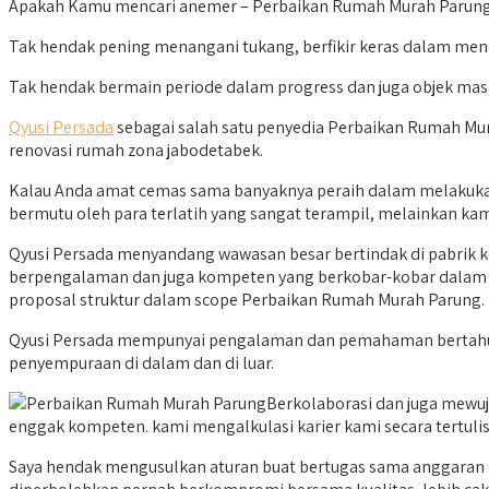
Apakah Kamu mencari anemer – Perbaikan Rumah Murah Parung 
Tak hendak pening menangani tukang, berfikir keras dalam me
Tak hendak bermain periode dalam progress dan juga objek ma
Qyusi Persada
sebagai salah satu penyedia Perbaikan Rumah Mura
renovasi rumah zona jabodetabek.
Kalau Anda amat cemas sama banyaknya peraih dalam melakukan 
bermutu oleh para terlatih yang sangat terampil, melainkan ka
Qyusi Persada menyandang wawasan besar bertindak di pabrik k
berpengalaman dan juga kompeten yang berkobar-kobar dalam ka
proposal struktur dalam scope Perbaikan Rumah Murah Parung.
Qyusi Persada mempunyai pengalaman dan pemahaman bertahun-
penyempuraan di dalam dan di luar.
Berkolaborasi dan juga mewu
enggak kompeten. kami mengalkulasi karier kami secara tertulis, 
Saya hendak mengusulkan aturan buat bertugas sama anggaran 