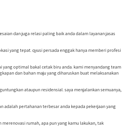
aian dan juga relasi paling baik anda dalam layanan jasas
asi yang tepat. qyusi persada enggak hanya memberi profesi
ai yang optimal bakal cetak biru anda. kami menyandang team
engkapan dan bahan maju yang diharuskan buat melaksanakan
ntungkan ataupun residensial. saya menjalankan semuanya,
n adalah pertahanan terbesar anda kepada pekerjaan yang
m merenovasi rumah, apa pun yang kamu lakukan, tak