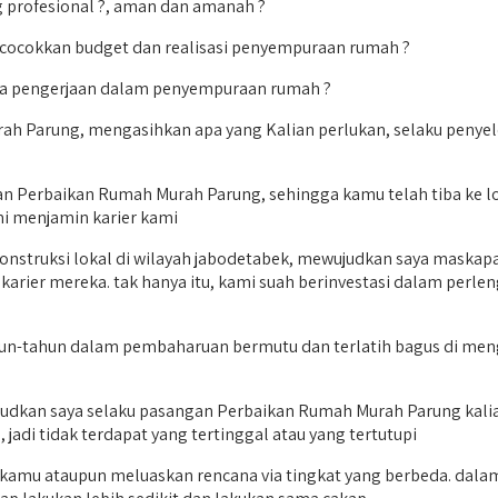
profesional ?, aman dan amanah ?
ncocokkan budget dan realisasi penyempuraan rumah ?
sa pengerjaan dalam penyempuraan rumah ?
h Parung, mengasihkan apa yang Kalian perlukan, selaku penyeles
Perbaikan Rumah Murah Parung, sehingga kamu telah tiba ke lok
mi menjamin karier kami
onstruksi lokal di wilayah jabodetabek, mewujudkan saya maskap
rier mereka. tak hanya itu, kami suah berinvestasi dalam perl
tahun dalam pembaharuan bermutu dan terlatih bagus di mengu
judkan saya selaku pasangan Perbaikan Rumah Murah Parung kalia
jadi tidak terdapat yang tertinggal atau yang tertutupi
kamu ataupun meluaskan rencana via tingkat yang berbeda. dala