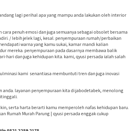
andang lagi perihal apa yang mampu anda lakukan oleh interior
 cara penuh emosi dan juga semuanya sebagai obsolet bersama
ri. / lebih jelek lagi, kesal. penyempuraan rumah/perbaikan
mendapati warna yang kamu sukai, kamar mandi kalian
tidur mereka. penyempuraan pada dasarnya membawa balik
i-hari dan juga kehidupan kita. kami, qyusi persada ialah salah
kulminasi kami senantiasa membuntuti tren dan juga inovasi
 anda. layanan penyempuraan kita di jabodetabek, menolong
tinggali.
in, serta harta berarti kamu memperoleh nafas kehidupan baru.
ikan Rumah Murah Parung | qyusi persada enggak cukup
tlp 0821 2289 2175