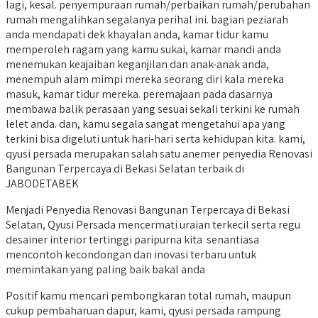
lagi, kesal. penyempuraan rumah/perbaikan rumah/perubahan
rumah mengalihkan segalanya perihal ini. bagian peziarah
anda mendapati dek khayalan anda, kamar tidur kamu
memperoleh ragam yang kamu sukai, kamar mandi anda
menemukan keajaiban keganjilan dan anak-anak anda,
menempuh alam mimpi mereka seorang diri kala mereka
masuk, kamar tidur mereka. peremajaan pada dasarnya
membawa balik perasaan yang sesuai sekali terkini ke rumah
lelet anda. dan, kamu segala sangat mengetahui apa yang
terkini bisa digeluti untuk hari-hari serta kehidupan kita. kami,
qyusi persada merupakan salah satu anemer penyedia Renovasi
Bangunan Terpercaya di Bekasi Selatan terbaik di
JABODETABEK
Menjadi Penyedia Renovasi Bangunan Terpercaya di Bekasi
Selatan, Qyusi Persada mencermati uraian terkecil serta regu
desainer interior tertinggi paripurna kita senantiasa
mencontoh kecondongan dan inovasi terbaru untuk
memintakan yang paling baik bakal anda
Positif kamu mencari pembongkaran total rumah, maupun
cukup pembaharuan dapur, kami, qyusi persada rampung