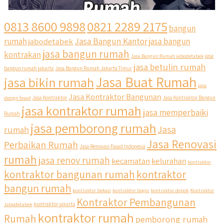
0813 8600 9898
0821 2289 2175
bangun
Jasa Bangun Kantor
rumah
jabodetabek
jasa bangun
jasa bangun rumah
kontrakan
Jasa Bangun Rumah jabodetabek
jasa
jasa betulin rumah
bangun rumah jakarta
Jasa Bangun Rumah Jakarta Timur
Jasa Buat Rumah
jasa bikin rumah
jasa
Jasa Kontraktor Bangunan
design fasad
Jasa Kontraktor
Jasa Kontraktor Bangun
jasa kontraktor rumah
jasa memperbaiki
Rumah
jasa pemborong rumah
Jasa
rumah
Jasa Renovasi
Perbaikan Rumah
Jasa Renovasi Fasad Indonesia
rumah
jasa renov rumah
kecamatan
kelurahan
kontraktor
qyusipersada
kontraktor bangunan rumah
kontraktor
@qyusipersada
3 years ago
bangun rumah
Siapa yang udah masuk List untuk Bangun dan Renovasi
kontraktor bekasi
kontraktor bogor
kontraktor depok
Kontraktor
rumah Di @qyusipersada dengan sistem Cicilan ?? 🤗
Kontraktor Pembangunan
Jabodetabek
kontraktor jakarta
kontraktor rumah
Rumah
pemborong rumah
Untuk informasi lebih lanjut terkait program cicilan ini temen