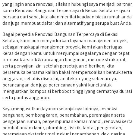
yang ingin anda renovasi, silakan hubungi saya menjadi partner
kamu Renovasi Bangunan Terpercaya di Bekasi Selatan – qyusi
persada dari sana, kita akan menilai keadaan biasa rumah anda
dan juga membuat daftar dan alternatif yang serupa buat Anda.
Bagai penyedia Renovasi Bangunan Terpercaya di Bekasi
Selatan, kami pun menyodorkan layanan manajemen proyek,
sebagai maskapai manajemen proyek, kami akan bertugas
keras dengan kamu untuk menjumpai segalanya dengan tepat
termasuk arsitek & rancangan bangunan, metode struktural,
serta penyajian izin. setelah persetujuan diberikan, kita
bersemuka bersama kalian bakal mempersoalkan bentuk serta
anggaran, sehabis disetujui, arsitektur yang sebenarnya.
perancangan dan juga perencanaan yakni kunci untuk
menguatkan komposisi berbobot tinggi yang cermatnya durasi
serta pantas anggaran.
Saya mengusulkan layanan selanjutnya lainnya, inspeksi
bangunan, pembongkaran, penambahan, peremajaan serta
pengerjaan rumah, penyempuraan kamar mandi, renovasi serta
pembaharuan dapur, plumbing, listrik, lantai, pengecatan,
peremajaan eksterior melingkupi penambahan, dek, pagina