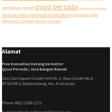
temen bisa langsung klik link di bio yaa
qyusi persada
perbaikan rumah
Qyusi Persada Kontraktor
renovasi kios
renovasi kontrakan
renovasi ruko
#jasabangunrumahjakarta #jasarenovasirumahjakarta
#kontraktorjakarta #kontraktorbangunan
renovasi rumah
renov rumah
#kontraktorbangunanrumah #kontraktorbangunanjakarta
#kontraktorbekasi #kontraktorinteriorjakarta
#jasabangunrumahdepok #jasarenovasirumahbekasi
#jasadesainrumahmurah #jasadesainrumahjakarta
#kontraktorbangunanjabodetabek
Alamat
#jasabangunrumahjabodetabek #qyusipersada
Free Konsultasi Datang ke Kantor
Qyusi Persada | Jasa Bangun Rumah
Zam Zam Square Condet Unit 5A. Jl. Raya Condet No.4,
RT.10/RW.3, Balekambang, Kec. Kramat jati
Phone: 0821-2289-2175