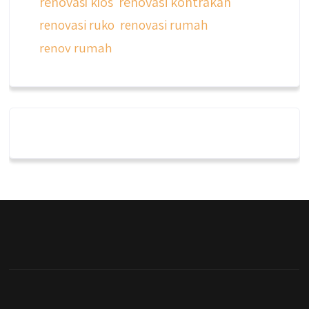
renovasi kios
renovasi kontrakan
renovasi ruko
renovasi rumah
renov rumah
qyusipersada
@qyusipersada
3 years ago
Dalah satu hasil karya Qyusi persada,
merenovasi rumah biasa jadi rumah mewah
dengan budget 400an, kira kira gimana ya
hasilnya...
#jasabangunrumahjakarta
#jasarenovasirumahjakarta
#kontraktorjakarta #kontraktorbangunan
#kontraktorbangunanrumah
#kontraktorbangunanjakarta