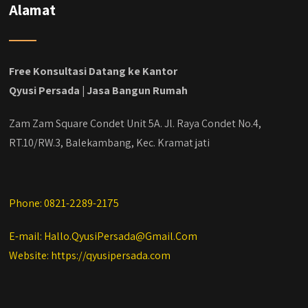
#kontraktorbekasi #kontraktorinteriorjakarta
Alamat
#jasabangunrumahdepok
#jasarenovasirumahbekasi
#jasadesainrumahmurah
#jasadesainrumahjakarta
Free Konsultasi Datang ke Kantor
#kontraktorbangunanjabodetabek
Qyusi Persada | Jasa Bangun Rumah
#jasabangunrumahjabodetabek
#qyusipersada
Zam Zam Square Condet Unit 5A. Jl. Raya Condet No.4,
RT.10/RW.3, Balekambang, Kec. Kramat jati
Phone: 0821-2289-2175
E-mail: Hallo.QyusiPersada@Gmail.Com
Website: https://qyusipersada.com