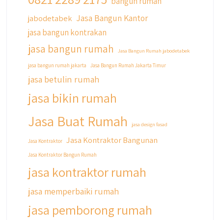
bangun rumah
@qyusipersada
3 years ago
Jasa Bangun Kantor
jabodetabek
Siapa yang udah masuk List untuk Bangun
jasa bangun kontrakan
dan Renovasi rumah Di @qyusipersada
dengan sistem Cicilan ?? 🤗
jasa bangun rumah
Jasa Bangun Rumah jabodetabek
Untuk informasi lebih lanjut terkait program
jasa bangun rumah jakarta
Jasa Bangun Rumah Jakarta Timur
cicilan ini temen temen bisa langsung klik link
jasa betulin rumah
di bio yaa
jasa bikin rumah
#jasabangunrumahjakarta
#jasarenovasirumahjakarta
Jasa Buat Rumah
#kontraktorjakarta #kontraktorbangunan
jasa design fasad
#kontraktorbangunanrumah
Jasa Kontraktor Bangunan
Jasa Kontraktor
#kontraktorbangunanjakarta
Jasa Kontraktor Bangun Rumah
#kontraktorbekasi #kontraktorinteriorjakarta
#jasabangunrumahdepok
jasa kontraktor rumah
#jasarenovasirumahbekasi
#jasadesainrumahmurah
jasa memperbaiki rumah
#jasadesainrumahjakarta
jasa pemborong rumah
#kontraktorbangunanjabodetabek
#jasabangunrumahjabodetabek