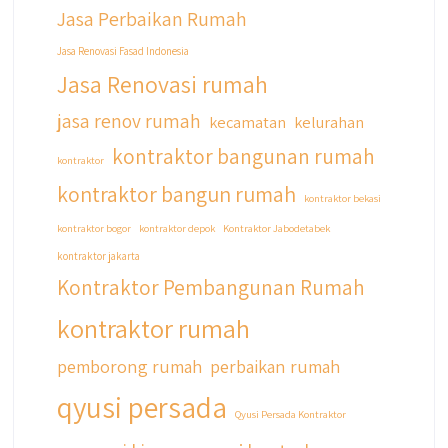
Jasa Perbaikan Rumah
#qyusipersada
Jasa Renovasi Fasad Indonesia
Jasa Renovasi rumah
jasa renov rumah
kecamatan
kelurahan
kontraktor bangunan rumah
kontraktor
kontraktor bangun rumah
kontraktor bekasi
kontraktor bogor
kontraktor depok
Kontraktor Jabodetabek
kontraktor jakarta
Kontraktor Pembangunan Rumah
kontraktor rumah
pemborong rumah
perbaikan rumah
qyusi persada
Qyusi Persada Kontraktor