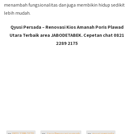
menambah fungsionalitas dan juga membikin hidup sedikit
lebih mudah.
Qyusi Persada – Renovasi Kios Amanah Poris Plawad
Utara Terbaik area JABODETABEK. Cepetan chat 0821
2289 2175
0821 2289 2175
Jasa Renovasi rumah
qyusi persada