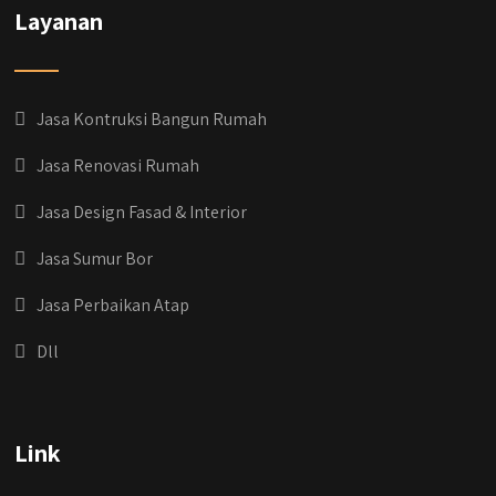
Layanan
Jasa Kontruksi Bangun Rumah
Jasa Renovasi Rumah
Jasa Design Fasad & Interior
Jasa Sumur Bor
Jasa Perbaikan Atap
Dll
qyusipersada
@qyusipersada
3 years ago
Dih gak tau aja dia kalau di Qyusi Persada
Link
Ada Program Yang namanya PROCIS
(Program Cicilan Syariah)
.