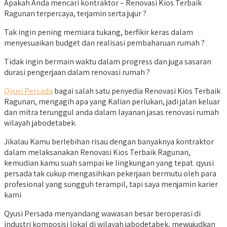
Apakah Anda mencari kontraktor – Renovasi Kios Terbaik
Ragunan terpercaya, terjamin serta jujur ?
Tak ingin pening memiara tukang, berfikir keras dalam
menyesuaikan budget dan realisasi pembaharuan rumah ?
Tidak ingin bermain waktu dalam progress dan juga sasaran
durasi pengerjaan dalam renovasi rumah ?
Qyusi Persada
bagai salah satu penyedia Renovasi Kios Terbaik
Ragunan, mengagih apa yang Kalian perlukan, jadi jalan keluar
dan mitra terunggul anda dalam layanan jasas renovasi rumah
wilayah jabodetabek.
Jikalau Kamu berlebihan risau dengan banyaknya kontraktor
dalam melaksanakan Renovasi Kios Terbaik Ragunan,
kemudian kamu suah sampai ke lingkungan yang tepat. qyusi
persada tak cukup mengasihkan pekerjaan bermutu oleh para
profesional yang sungguh terampil, tapi saya menjamin karier
kami
Qyusi Persada menyandang wawasan besar beroperasi di
industri komposisi lokal di wilayah jabodetabek, mewujudkan