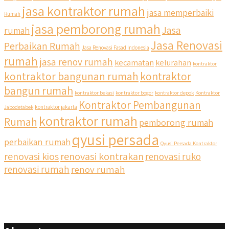
jasa kontraktor rumah
jasa memperbaiki
Rumah
jasa pemborong rumah
Jasa
rumah
Jasa Renovasi
Perbaikan Rumah
Jasa Renovasi Fasad Indonesia
rumah
jasa renov rumah
kecamatan
kelurahan
kontraktor
kontraktor bangunan rumah
kontraktor
bangun rumah
kontraktor bekasi
kontraktor bogor
kontraktor depok
Kontraktor
Kontraktor Pembangunan
Jabodetabek
kontraktor jakarta
kontraktor rumah
Rumah
pemborong rumah
qyusi persada
perbaikan rumah
Qyusi Persada Kontraktor
renovasi kios
renovasi kontrakan
renovasi ruko
renovasi rumah
renov rumah