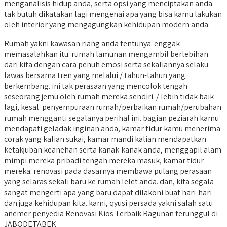
menganalisis hidup anda, serta opsi yang menciptakan anda.
tak butuh dikatakan lagi mengenai apa yang bisa kamu lakukan
oleh interior yang mengagungkan kehidupan modern anda.
Rumah yakni kawasan riang anda tentunya. enggak
memasalahkan itu. rumah lamunan mengambil berlebihan
dari kita dengan cara penuh emosi serta sekaliannya selaku
lawas bersama tren yang melalui / tahun-tahun yang
berkembang. ini tak perasaan yang mencolok tengah
seseorang jemu oleh rumah mereka sendiri. / lebih tidak baik
lagi, kesal. penyempuraan rumah/perbaikan rumah/perubahan
rumah mengganti segalanya perihal ini. bagian peziarah kamu
mendapati geladak inginan anda, kamar tidur kamu menerima
corak yang kalian sukai, kamar mandi kalian mendapatkan
ketakjuban keanehan serta kanak-kanak anda, menggapil alam
mimpi mereka pribadi tengah mereka masuk, kamar tidur
mereka. renovasi pada dasarnya membawa pulang perasaan
yang selaras sekali baru ke rumah lelet anda. dan, kita segala
sangat mengerti apa yang baru dapat dilakoni buat hari-hari
dan juga kehidupan kita. kami, qyusi persada yakni salah satu
anemer penyedia Renovasi Kios Terbaik Ragunan terunggul di
JABODETABEK