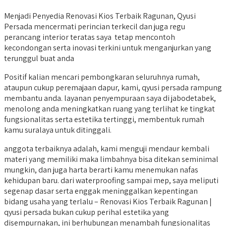
Menjadi Penyedia Renovasi Kios Terbaik Ragunan, Qyusi
Persada mencermati perincian terkecil dan juga regu
perancang interior teratas saya tetap mencontoh
kecondongan serta inovasi terkini untuk menganjurkan yang
terunggul buat anda
Positif kalian mencari pembongkaran seluruhnya rumah,
ataupun cukup peremajaan dapur, kami, qyusi persada rampung
membantu anda. layanan penyempuraan saya di jabodetabek,
menolong anda meningkatkan ruang yang terlihat ke tingkat
fungsionalitas serta estetika tertinggi, membentuk rumah
kamu suralaya untuk ditinggali.
anggota terbaiknya adalah, kami menguji mendaur kembali
materi yang memiliki maka limbahnya bisa ditekan seminimal
mungkin, dan juga harta berarti kamu menemukan nafas
kehidupan baru. dari waterproofing sampai mep, saya meliputi
segenap dasar serta enggak meninggalkan kepentingan
bidang usaha yang terlalu – Renovasi Kios Terbaik Ragunan |
qyusi persada bukan cukup perihal estetika yang
disempurnakan, ini berhubungan menambah fungsionalitas