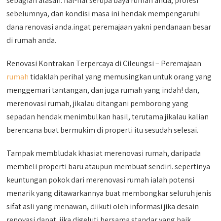
sebagian alasan. hal-hal serupa baya rumah anda, profesi
sebelumnya, dan kondisi masa ini hendak mempengaruhi
dana renovasi anda.ingat peremajaan yakni pendanaan besar
di rumah anda.
Renovasi Kontrakan Terpercaya di Cileungsi – Peremajaan
rumah
tidaklah perihal yang memusingkan untuk orang yang
menggemari tantangan, dan juga rumah yang indah! dan,
merenovasi rumah, jikalau ditangani pemborong yang
sepadan hendak menimbulkan hasil, terutama jikalau kalian
berencana buat bermukim di properti itu sesudah selesai.
Tampak membludak khasiat merenovasi rumah, daripada
membeli properti baru ataupun membuat sendiri. sepertinya
keuntungan pokok dari merenovasi rumah ialah potensi
menarik yang ditawarkannya buat membongkar seluruh jenis
sifat asli yang menawan, diikuti oleh informasi jika desain
renovasi dapat, jika digeluti bersama standar yang baik,