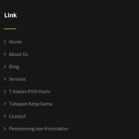
@qyusipersada
3 years ago
Dih gak tau aja dia kalau di Qyusi Persada
Link
Ada Program Yang namanya PROCIS
(Program Cicilan Syariah)
.
Informasi selengkapnya, buru yuk klik link di
Home
bio IG kitanya
#jasabangunrumahjakarta
About Us
#jasarenovasirumahjakarta
#kontraktorjakarta #kontraktorbangunan
Blog
#kontraktorbangunanrumah
#kontraktorbangunanjakarta
Services
#kontraktorbekasi #kontraktorinteriorjakarta
#jasabangunrumahdepok
7 Alasan Pilih Kami
#jasarenovasirumahbekasi
#jasadesainrumahmurah
Tahapan Kerja Sama
#jasadesainrumahjakarta
#kontraktorbangunanjabodetabek
Contact
#jasabangunrumahjabodetabek
Pemborong dan Kontraktor
#qyusipersada