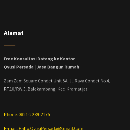
#jasabangunrumahjakarta
#jasarenovasirumahjakarta
#kontraktorjakarta #kontraktorbangunan
#kontraktorbangunanrumah
#kontraktorbangunanjakarta
#kontraktorbekasi #kontraktorinteriorjakarta
Alamat
#jasabangunrumahdepok
#jasarenovasirumahbekasi
#jasadesainrumahmurah
#jasadesainrumahjakarta
Free Konsultasi Datang ke Kantor
#kontraktorbangunanjabodetabek
Qyusi Persada | Jasa Bangun Rumah
#jasabangunrumahjabodetabek
#qyusipersada
Zam Zam Square Condet Unit 5A. Jl. Raya Condet No.4,
RT.10/RW.3, Balekambang, Kec. Kramat jati
Phone: 0821-2289-2175
E-mail: Hallo.QyusiPersada@Gmail.Com