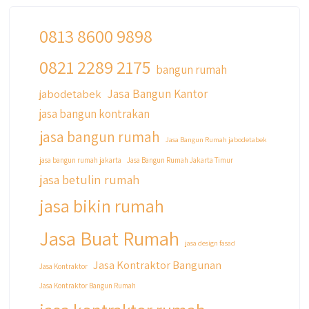
0813 8600 9898
0821 2289 2175
qyusipersada
bangun rumah
@qyusipersada
3 years ago
Jasa Bangun Kantor
jabodetabek
Siapa yang udah masuk List untuk Bangun
jasa bangun kontrakan
dan Renovasi rumah Di @qyusipersada
dengan sistem Cicilan ??
jasa bangun rumah
Jasa Bangun Rumah jabodetabek
Untuk informasi lebih lanjut terkait program
jasa bangun rumah jakarta
Jasa Bangun Rumah Jakarta Timur
cicilan ini temen temen bisa langsung klik link
jasa betulin rumah
di bio yaa
jasa bikin rumah
#jasabangunrumahjakarta
#jasarenovasirumahjakarta
Jasa Buat Rumah
#kontraktorjakarta #kontraktorbangunan
jasa design fasad
#kontraktorbangunanrumah
Jasa Kontraktor Bangunan
Jasa Kontraktor
#kontraktorbangunanjakarta
Jasa Kontraktor Bangun Rumah
#kontraktorbekasi #kontraktorinteriorjakarta
#jasabangunrumahdepok