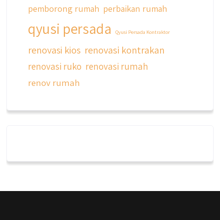
pemborong rumah
perbaikan rumah
qyusi persada
Qyusi Persada Kontraktor
renovasi kios
renovasi kontrakan
renovasi ruko
renovasi rumah
renov rumah
qyusipersada
@qyusipersada
3 years ago
Dalah satu hasil karya Qyusi persada,
merenovasi rumah biasa jadi rumah mewah
dengan budget 400an, kira kira gimana ya
hasilnya...