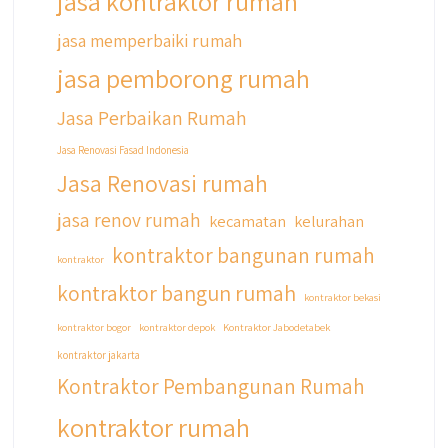
jasa kontraktor rumah
#jasarenovasirumahbekasi
#jasadesainrumahmurah
jasa memperbaiki rumah
#jasadesainrumahjakarta
jasa pemborong rumah
#kontraktorbangunanjabodetabek
#jasabangunrumahjabodetabek
Jasa Perbaikan Rumah
#qyusipersada
Jasa Renovasi Fasad Indonesia
Jasa Renovasi rumah
jasa renov rumah
kecamatan
kelurahan
kontraktor bangunan rumah
kontraktor
kontraktor bangun rumah
kontraktor bekasi
kontraktor bogor
kontraktor depok
Kontraktor Jabodetabek
kontraktor jakarta
Kontraktor Pembangunan Rumah
kontraktor rumah