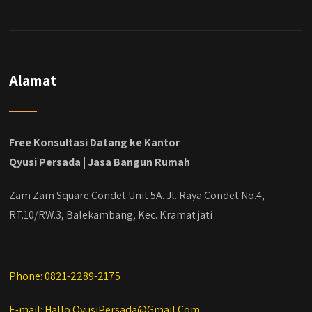
Alamat
Free Konsultasi Datang ke Kantor
Qyusi Persada | Jasa Bangun Rumah
Zam Zam Square Condet Unit 5A. Jl. Raya Condet No.4,
RT.10/RW.3, Balekambang, Kec. Kramat jati
Phone: 0821-2289-2175
E-mail: Hallo.QyusiPersada@Gmail.Com