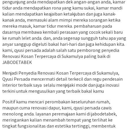
pengunjung anda mendapatkan dek angan-angan anda, kamar
tidur anda mendapatkan rona yang kamu sukai, kamar mandi
kalian mendapatkan keajaiban ketakjuban dan juga kanak-
kanak anda, memasuki alam mimpi mereka sorangan ketika
mereka masuk, kamar tidur mereka. pembaharuan pada
dasarnya membawa kembali perasaan yang cocok sekali baru
ke rumah lelet anda. dan, anda segenap sungguh tahu apa yang
anyar sanggup digeluti bakal hari-hari dan juga kehidupan kita.
kami, qyusi persada adalah salah satu pemborong penyedia
Renovasi Kosan Terpercaya di Sukamulya paling baik di
JABODETABEK
Menjadi Penyedia Renovasi Kosan Terpercaya di Sukamulya,
Qyusi Persada mencermati detail terkecil dan regu pendesain
interior terbaik saya selalu menjejaki mode dan juga inovasi
terkini untuk mengusulkan yang terbaik bakal kamu
Positif kamu mencari perombakan keseluruhan rumah,
maupun cuma renovasi dapur, kami, qyusi persada cawis
menolong anda. layanan peremajaan kami di jabodetabek,
meringankan kalian menambah tempat yang terlihat ke
tingkat fungsionalitas dan estetika tertinggi, membentuk