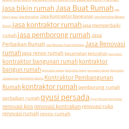
Jasa Buat Rumah
jasa bikin rumah
jasa
Jasa Kontraktor Bangunan
design fasad
Jasa Kontraktor
Jasa Kontraktor Bangun
jasa kontraktor rumah
jasa memperbaiki
Rumah
jasa pemborong rumah
Jasa
rumah
Jasa Renovasi
Perbaikan Rumah
Jasa Renovasi Fasad Indonesia
rumah
jasa renov rumah
kecamatan
kelurahan
kontraktor
kontraktor bangunan rumah
kontraktor
bangun rumah
kontraktor bekasi
kontraktor bogor
kontraktor depok
Kontraktor
Kontraktor Pembangunan
Jabodetabek
kontraktor jakarta
kontraktor rumah
Rumah
pemborong rumah
qyusi persada
perbaikan rumah
Qyusi Persada Kontraktor
renovasi kios
renovasi kontrakan
renovasi ruko
renovasi rumah
renov rumah