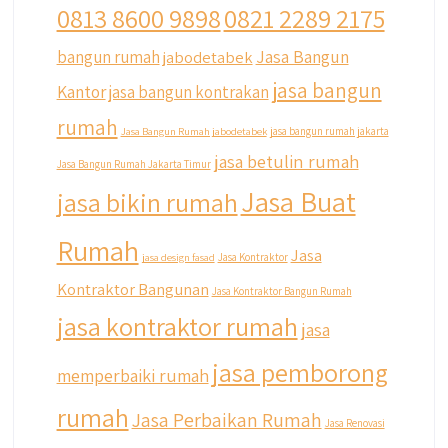
0813 8600 9898
0821 2289 2175
Jasa Bangun
bangun rumah
jabodetabek
jasa bangun
Kantor
jasa bangun kontrakan
rumah
Jasa Bangun Rumah jabodetabek
jasa bangun rumah jakarta
jasa betulin rumah
Jasa Bangun Rumah Jakarta Timur
Jasa Buat
jasa bikin rumah
Rumah
Jasa
jasa design fasad
Jasa Kontraktor
Kontraktor Bangunan
Jasa Kontraktor Bangun Rumah
jasa kontraktor rumah
jasa
jasa pemborong
memperbaiki rumah
rumah
Jasa Perbaikan Rumah
Jasa Renovasi