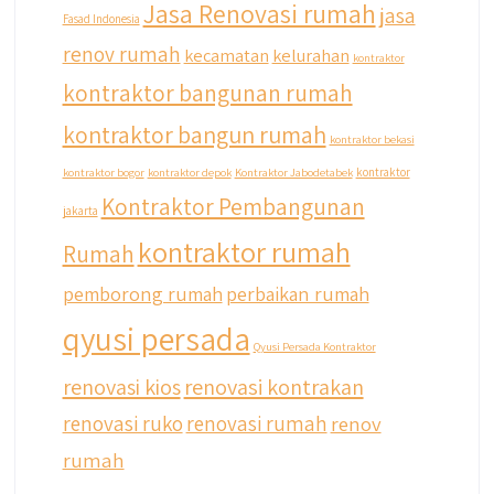
Jasa Renovasi rumah
jasa
Fasad Indonesia
renov rumah
kecamatan
kelurahan
kontraktor
kontraktor bangunan rumah
kontraktor bangun rumah
kontraktor bekasi
kontraktor bogor
kontraktor depok
Kontraktor Jabodetabek
kontraktor
Kontraktor Pembangunan
jakarta
kontraktor rumah
Rumah
pemborong rumah
perbaikan rumah
qyusi persada
Qyusi Persada Kontraktor
renovasi kios
renovasi kontrakan
renovasi ruko
renovasi rumah
renov
rumah