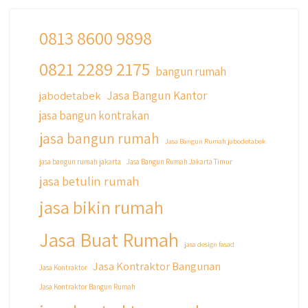
0813 8600 9898
0821 2289 2175
bangun rumah
Jasa Bangun Kantor
jabodetabek
jasa bangun kontrakan
jasa bangun rumah
Jasa Bangun Rumah jabodetabek
jasa bangun rumah jakarta
Jasa Bangun Rumah Jakarta Timur
jasa betulin rumah
jasa bikin rumah
Jasa Buat Rumah
jasa design fasad
Jasa Kontraktor Bangunan
Jasa Kontraktor
Jasa Kontraktor Bangun Rumah