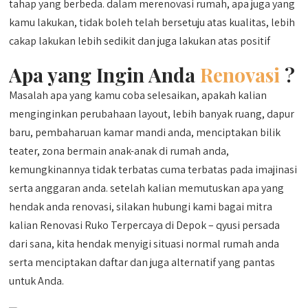
tahap yang berbeda. dalam merenovasi rumah, apa juga yang
kamu lakukan, tidak boleh telah bersetuju atas kualitas, lebih
cakap lakukan lebih sedikit dan juga lakukan atas positif
Apa yang Ingin Anda
Renovasi
?
Masalah apa yang kamu coba selesaikan, apakah kalian
menginginkan perubahaan layout, lebih banyak ruang, dapur
baru, pembaharuan kamar mandi anda, menciptakan bilik
teater, zona bermain anak-anak di rumah anda,
kemungkinannya tidak terbatas cuma terbatas pada imajinasi
serta anggaran anda. setelah kalian memutuskan apa yang
hendak anda renovasi, silakan hubungi kami bagai mitra
kalian Renovasi Ruko Terpercaya di Depok – qyusi persada
dari sana, kita hendak menyigi situasi normal rumah anda
serta menciptakan daftar dan juga alternatif yang pantas
untuk Anda.