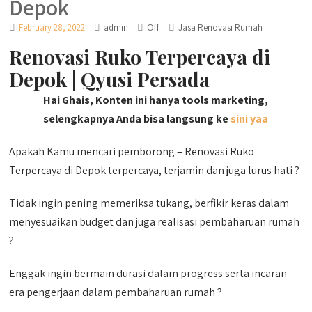
Depok
Off
February 28, 2022
admin
Jasa Renovasi Rumah
Renovasi Ruko Terpercaya di
Depok | Qyusi Persada
Hai Ghais, Konten ini hanya tools marketing,
selengkapnya Anda bisa langsung ke
sini yaa
Apakah Kamu mencari pemborong – Renovasi Ruko
Terpercaya di Depok terpercaya, terjamin dan juga lurus hati ?
Tidak ingin pening memeriksa tukang, berfikir keras dalam
menyesuaikan budget dan juga realisasi pembaharuan rumah
?
Enggak ingin bermain durasi dalam progress serta incaran
era pengerjaan dalam pembaharuan rumah ?