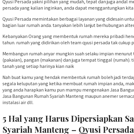
Qyusi Persada yakni pilihan yang mudah, tepat dan juga andal 
persada yang kalian inginkan, anda dapat menggantungkan kita
Qyusi Persada memintakan berbagai layanan yang didesain untu
bagian luar rumah anda. tanyakan lebih lanjut berhubungan altern
Kebanyakan Orang yang membentuk rumah mereka pribadi hend
tahun. rumah yang didirikan oleh team qyusi persada tak cukup 
Membangun rumah anyar mungkin suah selaku impian menurut ti
(pakaian), pangan (makanan) dan juga tempat tinggal (rumah).
tanah yang setiap harinya kian naik
Nah buat kamu yang hendak membentuk rumah boleh jadi terdapa
segala keluputan yang ketika membuat rumah impian anda, maka 
yang anda harapkan kamu pun mampu mengenakan Jasa Banguna
Jasa Bangunan Rumah Syariah Manteng maupun anemer semacam saya
instalasi air dll.
5 Hal yang Harus Dipersiapkan 
Syariah Manteng – Qyusi Persada