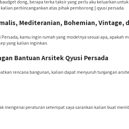
udget dong, berapa terka taksir yang perlu aku keluarkan untuk
sa kalian perbincangankan atas pihak pemborong | qyusi persada.
lis, Mediteranian, Bohemian, Vintage, 
 Persada, kamu ingin rumah yang modelnya sesuai apa, apakah mini
p yang kalian inginkan.
an Bantuan Arsitek Qyusi Persada
batkan rencana bangunan, kalian dapat menyuruh tunjangan arsi
 tak mengenai peraturan setempat saya sarankan kalian buat memb