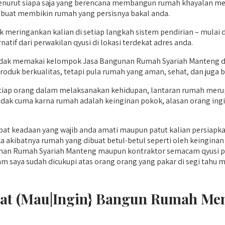
menurut siapa saja yang berencana membangun rumah khayalan mer
 buat membikin rumah yang persisnya bakal anda.
k meringankan kalian di setiap langkah sistem pendirian – mul
atif dari perwakilan qyusi di lokasi terdekat adres anda.
ak memakai kelompok Jasa Bangunan Rumah Syariah Manteng da
produk berkualitas, tetapi pula rumah yang aman, sehat, dan juga
ap orang dalam melaksanakan kehidupan, lantaran rumah merupak
 tidak cuma karna rumah adalah keinginan pokok, alasan orang i
t keadaan yang wajib anda amati maupun patut kalian persiapka
akibatnya rumah yang dibuat betul-betul seperti oleh keinginan 
n Rumah Syariah Manteng maupun kontraktor semacam qyusi per
 sudah dicukupi atas orang orang yang pakar di segi tahu mekar 
Saat (Mau|Ingin} Bangun Rumah 