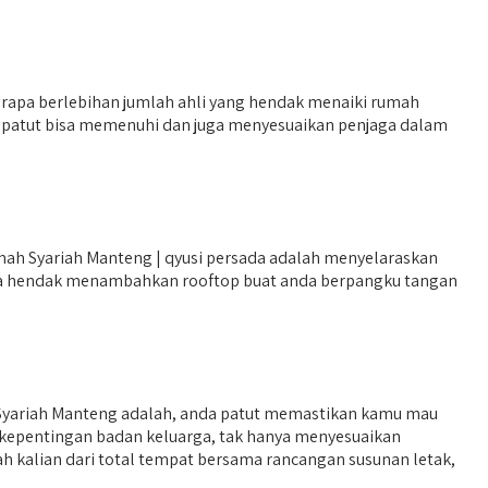
rapa berlebihan jumlah ahli yang hendak menaiki rumah
ya patut bisa memenuhi dan juga menyesuaikan penjaga dalam
ah Syariah Manteng | qyusi persada adalah menyelaraskan
nya hendak menambahkan rooftop buat anda berpangku tangan
 Syariah Manteng adalah, anda patut memastikan kamu mau
an kepentingan badan keluarga, tak hanya menyesuaikan
 kalian dari total tempat bersama rancangan susunan letak,