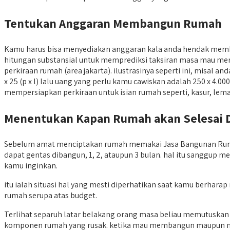
Tentukan Anggaran Membangun Rumah
Kamu harus bisa menyediakan anggaran kala anda hendak mem
hitungan substansial untuk memprediksi taksiran masa mau menci
perkiraan rumah (area jakarta). ilustrasinya seperti ini, misa
x 25 (p x l) lalu uang yang perlu kamu cawiskan adalah 250 x 4.0
mempersiapkan perkiraan untuk isian rumah seperti, kasur, lemar
Menentukan Kapan Rumah akan Selesai 
Sebelum amat menciptakan rumah memakai Jasa Bangunan Rumah 
dapat gentas dibangun, 1, 2, ataupun 3 bulan. hal itu sanggup
kamu inginkan.
itu ialah situasi hal yang mesti diperhatikan saat kamu berha
rumah serupa atas budget.
Terlihat separuh latar belakang orang masa beliau memutuska
komponen rumah yang rusak. ketika mau membangun maupun mere