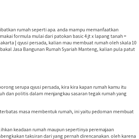
ibatkan rumah seperti apa. anda mampu memanfaatkan
kai formula mulai dari patokan basic 4 jt x lapang tanah =
jakarta | qyusi persada, kalian mau membuat rumah oleh skala 10
gan bakal Jasa Bangunan Rumah Syariah Manteng, kalian pula patut
ng serupa qyusi persada, kira kira kapan rumah kamu itu
puh dan politis dalam menjangkau sasaran tegak rumah yang
get terbatas masa membentuk rumah, ini yaitu pedoman membuat
alihkan keadaan rumah maupun sepertinya peremajaan
ngkakan taksiran dari yang pernah direncanakan. oleh karena