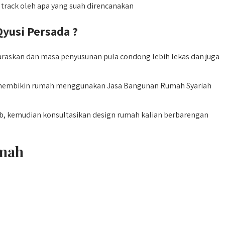
track oleh apa yang suah direncanakan
usi Persada ?
askan dan masa penyusunan pula condong lebih lekas dan juga
pat membikin rumah menggunakan Jasa Bangunan Rumah Syariah
mb, kemudian konsultasikan design rumah kalian berbarengan
umah