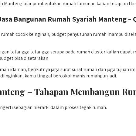
h Manteng biar pembentukan rumah lamunan kalian tetap on the 
sa Bangunan Rumah Syariah Manteng – Qy
rumah cocok keinginan, budget penyusunan rumah mampu diselar
 dengan tetangga tetangga serupa pada rumah cluster kalian da
budget bisa disetarakan
mah idaman, berikutnya jaga surat surat rumah dan juga tujuan i
diinginkan, kamu tinggal bercokol manis rumahpun jadi.
Manteng – Tahapan Membangun R
rti sebagian hierarki dalam proses tegak rumah.