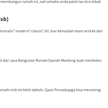
 membangun rumah ini, nah sehabis anda patut tau kira tebak
dsb)
malis? modern? classic? dll. biar kemudian team arsitek dari
tek dari Jasa Bangunan Rumah Syariah Manteng buat membikin
enahi imb terlebih dahulu. Qyusi Persada juga bisa menolong