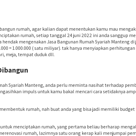
bangun rumah, agar kalian dapat menentukan kamu mau mengak
ptakan rumah, setiap tanggal 24 juni 2022 ini anda sanggup mema
l anda hendak mengenakan Jasa Bangunan Rumah Syariah Manteng di 
00.000 = 1.000.000 ( satu miliyar). tak hanya menyiapkan perhitun
i, meja, tempat duduk dll.
Dibangun
Syariah Manteng, anda perlu meminta nasihat terhadap pemboro
 mengasihkan impuls untuk kamu bakal mencari cara setidaknya am
rap membentuk rumah, nah buat anda yang bisa jadi memiliki bud
n untuk menciptakan rumah, yang pertama beliau berharap meng
novasi rumah, lazimnya satu orang kerap kali menjumpai pembe