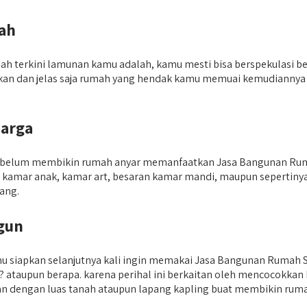
ah
h terkini lamunan kamu adalah, kamu mesti bisa berspekulasi be
dirikan dan jelas saja rumah yang hendak kamu memuai kemudiann
uarga
n sebelum membikin rumah anyar memanfaatkan Jasa Bangunan Rum
n kamar anak, kamar art, besaran kamar mandi, maupun seperti
tang.
gun
mu siapkan selanjutnya kali ingin memakai Jasa Bangunan Rumah
ai? ataupun berapa. karena perihal ini berkaitan oleh mencocokk
n dengan luas tanah ataupun lapang kapling buat membikin rumah