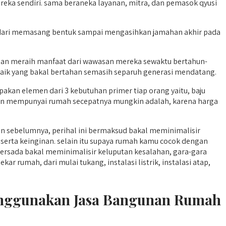
eka sendiri. sama beraneka layanan, mitra, dan pemasok qyusi
ai dari memasang bentuk sampai mengasihkan jamahan akhir pada
n meraih manfaat dari wawasan mereka sewaktu bertahun-
 baik yang bakal bertahan semasih separuh generasi mendatang.
an elemen dari 3 kebutuhan primer tiap orang yaitu, baju
ngin mempunyai rumah secepatnya mungkin adalah, karena harga
n sebelumnya, perihal ini bermaksud bakal meminimalisir
serta keinginan. selain itu supaya rumah kamu cocok dengan
sada bakal meminimalisir keluputan kesalahan, gara-gara
rumah, dari mulai tukang, instalasi listrik, instalasi atap,
Menggunakan Jasa Bangunan Rumah