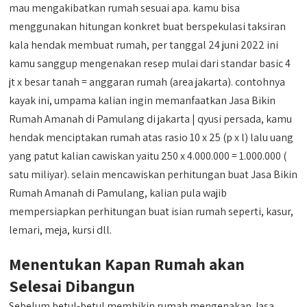
mau mengakibatkan rumah sesuai apa. kamu bisa
menggunakan hitungan konkret buat berspekulasi taksiran
kala hendak membuat rumah, per tanggal 24 juni 2022 ini
kamu sanggup mengenakan resep mulai dari standar basic 4
jt x besar tanah = anggaran rumah (area jakarta). contohnya
kayak ini, umpama kalian ingin memanfaatkan Jasa Bikin
Rumah Amanah di Pamulang di jakarta | qyusi persada, kamu
hendak menciptakan rumah atas rasio 10 x 25 (p x l) lalu uang
yang patut kalian cawiskan yaitu 250 x 4.000.000 = 1.000.000 (
satu miliyar). selain mencawiskan perhitungan buat Jasa Bikin
Rumah Amanah di Pamulang, kalian pula wajib
mempersiapkan perhitungan buat isian rumah seperti, kasur,
lemari, meja, kursi dll.
Menentukan Kapan Rumah akan
Selesai Dibangun
Sebelum betul-betul membikin rumah mengenakan Jasa