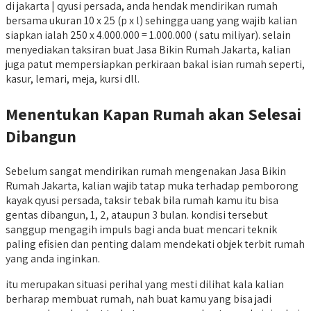
di jakarta | qyusi persada, anda hendak mendirikan rumah
bersama ukuran 10 x 25 (p x l) sehingga uang yang wajib kalian
siapkan ialah 250 x 4.000.000 = 1.000.000 ( satu miliyar). selain
menyediakan taksiran buat Jasa Bikin Rumah Jakarta, kalian
juga patut mempersiapkan perkiraan bakal isian rumah seperti,
kasur, lemari, meja, kursi dll.
Menentukan Kapan Rumah akan Selesai
Dibangun
Sebelum sangat mendirikan rumah mengenakan Jasa Bikin
Rumah Jakarta, kalian wajib tatap muka terhadap pemborong
kayak qyusi persada, taksir tebak bila rumah kamu itu bisa
gentas dibangun, 1, 2, ataupun 3 bulan. kondisi tersebut
sanggup mengagih impuls bagi anda buat mencari teknik
paling efisien dan penting dalam mendekati objek terbit rumah
yang anda inginkan.
itu merupakan situasi perihal yang mesti dilihat kala kalian
berharap membuat rumah, nah buat kamu yang bisa jadi