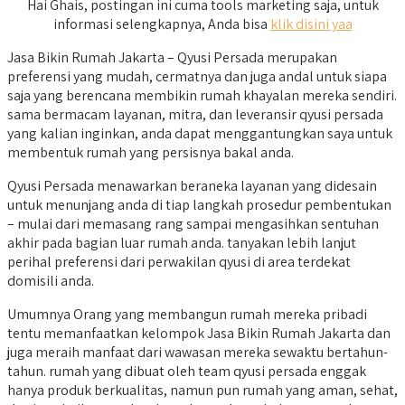
Hai Ghais, postingan ini cuma tools marketing saja, untuk
informasi selengkapnya, Anda bisa
klik disini yaa
Jasa Bikin Rumah Jakarta – Qyusi Persada merupakan
preferensi yang mudah, cermatnya dan juga andal untuk siapa
saja yang berencana membikin rumah khayalan mereka sendiri.
sama bermacam layanan, mitra, dan leveransir qyusi persada
yang kalian inginkan, anda dapat menggantungkan saya untuk
membentuk rumah yang persisnya bakal anda.
Qyusi Persada menawarkan beraneka layanan yang didesain
untuk menunjang anda di tiap langkah prosedur pembentukan
– mulai dari memasang rang sampai mengasihkan sentuhan
akhir pada bagian luar rumah anda. tanyakan lebih lanjut
perihal preferensi dari perwakilan qyusi di area terdekat
domisili anda.
Umumnya Orang yang membangun rumah mereka pribadi
tentu memanfaatkan kelompok Jasa Bikin Rumah Jakarta dan
juga meraih manfaat dari wawasan mereka sewaktu bertahun-
tahun. rumah yang dibuat oleh team qyusi persada enggak
hanya produk berkualitas, namun pun rumah yang aman, sehat,