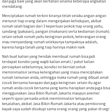
dan juga baik yang akan bertahan selama beberapa angkatan
mendatang.
Menciptakan rumah terkini kiranya telah selaku angan-angan
menurut tiap orang dalam mengerjakan kehidupan, akibat
rumah ialah bagian dari 3 keperluan pokok tiap orang yaitu,
sandang (pakaian), pangan (makanan) serta kediaman (rumah).
selain sebab rumah yaitu keinginan pokok, keterangan orang
mau menyandang rumah selekasnya tampaknya adalah,
karena harga tanah yang tiap harinya makin naik
Nah buat kalian yang hendak membuat rumah bisa jadi
terdapat kondisi yang wajib kalian amati / patut kalian
persiapkan sebelumnya, kondisi ini berniat untuk
meminimalisir semua kelengahan yang masa menciptakan
rumah lamunan anda, sehingga maka rumah yang dibuat amat
cocok bersama harapan dan juga keinginan. selain itu agar
rumah anda cocok bersama yang kamu harapkan anda juga bisa
menggunakan Jasa Bikin Rumah Jakarta maupun anemer
seperti qyusi persada untuk meminimalisir keluputan
kesalahan, akibat Jasa Bikin Rumah Jakarta atau pemborong
kayak saya sudah dicukupi sama orang orang yang pakar di segi