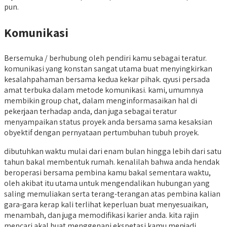
pun.
Komunikasi
Bersemuka / berhubung oleh pendiri kamu sebagai teratur.
komunikasi yang konstan sangat utama buat menyingkirkan
kesalahpahaman bersama kedua kekar pihak. qyusi persada
amat terbuka dalam metode komunikasi. kami, umumnya
membikin group chat, dalam menginformasaikan hal di
pekerjaan terhadap anda, dan juga sebagai teratur
menyampaikan status proyek anda bersama sama kesaksian
obyektif dengan pernyataan pertumbuhan tubuh proyek.
dibutuhkan waktu mulai dari enam bulan hingga lebih dari satu
tahun bakal membentuk rumah. kenalilah bahwa anda hendak
beroperasi bersama pembina kamu bakal sementara waktu,
oleh akibat itu utama untuk mengendalikan hubungan yang
saling memuliakan serta terang-terangan atas pembina kalian
gara-gara kerap kali terlihat keperluan buat menyesuaikan,
menambah, dan juga memodifikasi karier anda. kita rajin
mencari akal buat menggenapi ekspetasi kamu menjadi