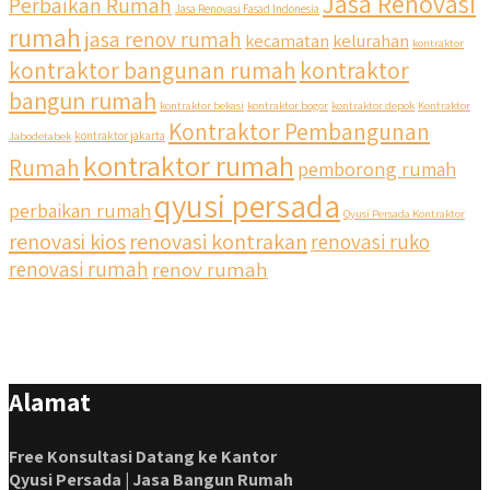
Jasa Renovasi
Perbaikan Rumah
Jasa Renovasi Fasad Indonesia
rumah
jasa renov rumah
kecamatan
kelurahan
kontraktor
kontraktor bangunan rumah
kontraktor
bangun rumah
kontraktor bekasi
kontraktor bogor
kontraktor depok
Kontraktor
Kontraktor Pembangunan
Jabodetabek
kontraktor jakarta
kontraktor rumah
Rumah
pemborong rumah
qyusi persada
perbaikan rumah
Qyusi Persada Kontraktor
renovasi kios
renovasi kontrakan
renovasi ruko
renovasi rumah
renov rumah
Alamat
Free Konsultasi Datang ke Kantor
Qyusi Persada | Jasa Bangun Rumah