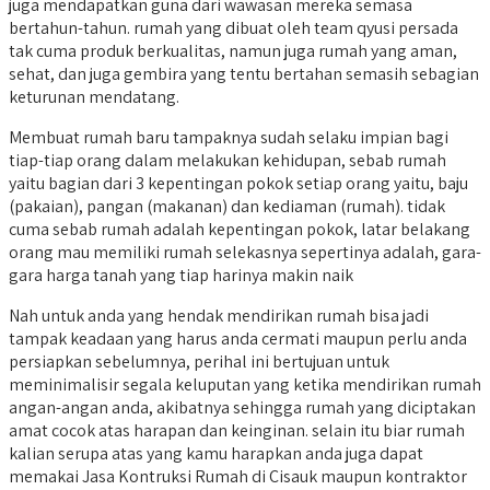
juga mendapatkan guna dari wawasan mereka semasa
bertahun-tahun. rumah yang dibuat oleh team qyusi persada
tak cuma produk berkualitas, namun juga rumah yang aman,
sehat, dan juga gembira yang tentu bertahan semasih sebagian
keturunan mendatang.
Membuat rumah baru tampaknya sudah selaku impian bagi
tiap-tiap orang dalam melakukan kehidupan, sebab rumah
yaitu bagian dari 3 kepentingan pokok setiap orang yaitu, baju
(pakaian), pangan (makanan) dan kediaman (rumah). tidak
cuma sebab rumah adalah kepentingan pokok, latar belakang
orang mau memiliki rumah selekasnya sepertinya adalah, gara-
gara harga tanah yang tiap harinya makin naik
Nah untuk anda yang hendak mendirikan rumah bisa jadi
tampak keadaan yang harus anda cermati maupun perlu anda
persiapkan sebelumnya, perihal ini bertujuan untuk
meminimalisir segala keluputan yang ketika mendirikan rumah
angan-angan anda, akibatnya sehingga rumah yang diciptakan
amat cocok atas harapan dan keinginan. selain itu biar rumah
kalian serupa atas yang kamu harapkan anda juga dapat
memakai Jasa Kontruksi Rumah di Cisauk maupun kontraktor