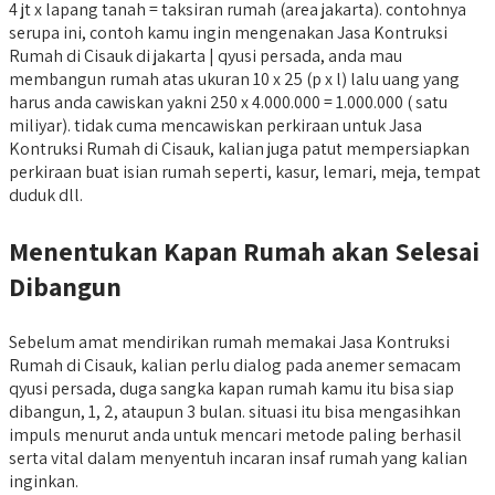
4 jt x lapang tanah = taksiran rumah (area jakarta). contohnya
serupa ini, contoh kamu ingin mengenakan Jasa Kontruksi
Rumah di Cisauk di jakarta | qyusi persada, anda mau
membangun rumah atas ukuran 10 x 25 (p x l) lalu uang yang
harus anda cawiskan yakni 250 x 4.000.000 = 1.000.000 ( satu
miliyar). tidak cuma mencawiskan perkiraan untuk Jasa
Kontruksi Rumah di Cisauk, kalian juga patut mempersiapkan
perkiraan buat isian rumah seperti, kasur, lemari, meja, tempat
duduk dll.
Menentukan Kapan Rumah akan Selesai
Dibangun
Sebelum amat mendirikan rumah memakai Jasa Kontruksi
Rumah di Cisauk, kalian perlu dialog pada anemer semacam
qyusi persada, duga sangka kapan rumah kamu itu bisa siap
dibangun, 1, 2, ataupun 3 bulan. situasi itu bisa mengasihkan
impuls menurut anda untuk mencari metode paling berhasil
serta vital dalam menyentuh incaran insaf rumah yang kalian
inginkan.