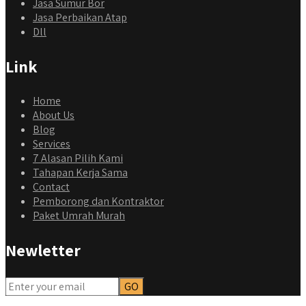
Jasa Sumur Bor
Jasa Perbaikan Atap
Dll
Link
Home
About Us
Blog
Services
7 Alasan Pilih Kami
Tahapan Kerja Sama
Contact
Pemborong dan Kontraktor
Paket Umrah Murah
Newletter
qyusipersada
@qyusipersada
3 years ago
Dalah satu hasil karya Qyusi persada, merenovasi rumah
biasa jadi rumah mewah dengan budget 400an, kira kira