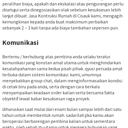
peralihan biaya, apakah dan ekskalasi atau pengurangan perlu
disetujui serta dinegosiasikan olak sebelum kesuksesan lebih
lanjut dibuat. Jasa Kontruksi Rumah di Cisauk kami, mengagih
kemungkinan kepada anda buat maksimum perbaikan
sebanyak 2 – 3 kali tanpa ada biaya tambahan sepersen pun.
Komunikasi
Bertemu / berhubung atas pembina anda selaku teratur.
komunikasi yang konstan amat utama untuk menghindarkan
kesalahpahaman sama kedua pisah pihak. qyusi persada amat
terbuka dalam sistem komunikasi. kami, umumnya
menyebabkan group chat, dalam menginformasaikan kondisi
di cetak biru pada anda, serta dengan cara berkala
menyampaikan keadaan order kalian serta bersama fakta
obyektif lewat kabar kesuksesan raga proyek.
diharuskan saat mulai dari enam bulan sampai lebih dari satu
tahun untuk membentuk rumah. sadarilah jika kamu akan
beroperasi berbarengan pembina kalian untuk sementara
waktu, oleh sebab itu utama untuk menjaga hubungan yang