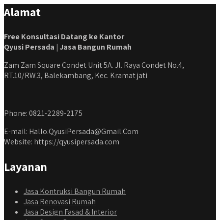
#kontraktorbangunanjabodetabek
Alamat
#jasabangunrumahjabodetabek #qyusipersada
Free Konsultasi Datang ke Kantor
Qyusi Persada | Jasa Bangun Rumah
Zam Zam Square Condet Unit 5A. Jl. Raya Condet No.4,
RT.10/RW.3, Balekambang, Kec. Kramat jati
Phone: 0821-2289-2175
E-mail: Hallo.QyusiPersada@Gmail.Com
Website: https://qyusipersada.com
Layanan
Jasa Kontruksi Bangun Rumah
Jasa Renovasi Rumah
Jasa Design Fasad & Interior