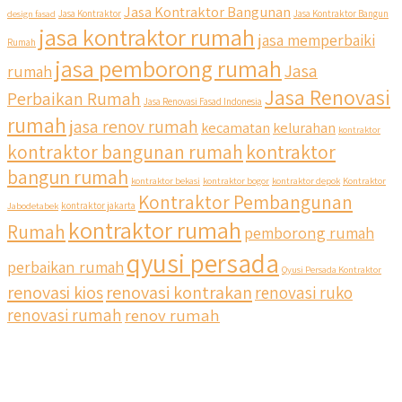
Jasa Kontraktor Bangunan
design fasad
Jasa Kontraktor
Jasa Kontraktor Bangun
jasa kontraktor rumah
jasa memperbaiki
Rumah
jasa pemborong rumah
Jasa
rumah
Jasa Renovasi
Perbaikan Rumah
Jasa Renovasi Fasad Indonesia
rumah
jasa renov rumah
kecamatan
kelurahan
kontraktor
qyusipersada
kontraktor bangunan rumah
kontraktor
@qyusipersada
3 years ago
bangun rumah
Siapa yang udah masuk List untuk Bangun dan Renovasi
kontraktor bekasi
kontraktor bogor
kontraktor depok
Kontraktor
rumah Di @qyusipersada dengan sistem Cicilan ?? 🤗
Kontraktor Pembangunan
Jabodetabek
kontraktor jakarta
kontraktor rumah
Rumah
pemborong rumah
Untuk informasi lebih lanjut terkait program cicilan ini temen
temen bisa langsung klik link di bio yaa
qyusi persada
perbaikan rumah
Qyusi Persada Kontraktor
renovasi kios
renovasi kontrakan
renovasi ruko
#jasabangunrumahjakarta #jasarenovasirumahjakarta
#kontraktorjakarta #kontraktorbangunan
renovasi rumah
renov rumah
#kontraktorbangunanrumah #kontraktorbangunanjakarta
#kontraktorbekasi #kontraktorinteriorjakarta
#jasabangunrumahdepok #jasarenovasirumahbekasi
#jasadesainrumahmurah #jasadesainrumahjakarta