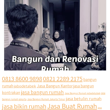
0813 8600 9898
0821 2289 2175
bangun
Jasa Bangun Kantor
rumah
jabodetabek
jasa bangun
jasa bangun rumah
kontrakan
Jasa Bangun Rumah jabodetabek
jasa
jasa betulin rumah
bangun rumah jakarta
Jasa Bangun Rumah Jakarta Timur
Jasa Buat Rumah
jasa bikin rumah
jasa