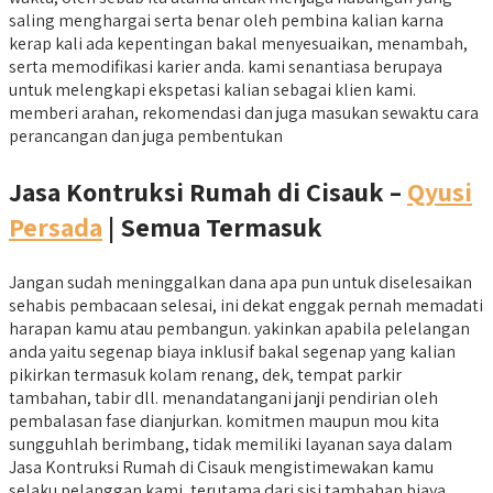
saling menghargai serta benar oleh pembina kalian karna
kerap kali ada kepentingan bakal menyesuaikan, menambah,
serta memodifikasi karier anda. kami senantiasa berupaya
untuk melengkapi ekspetasi kalian sebagai klien kami.
memberi arahan, rekomendasi dan juga masukan sewaktu cara
perancangan dan juga pembentukan
Jasa Kontruksi Rumah di Cisauk –
Qyusi
Persada
| Semua Termasuk
Jangan sudah meninggalkan dana apa pun untuk diselesaikan
sehabis pembacaan selesai, ini dekat enggak pernah memadati
harapan kamu atau pembangun. yakinkan apabila pelelangan
anda yaitu segenap biaya inklusif bakal segenap yang kalian
pikirkan termasuk kolam renang, dek, tempat parkir
tambahan, tabir dll. menandatangani janji pendirian oleh
pembalasan fase dianjurkan. komitmen maupun mou kita
sungguhlah berimbang, tidak memiliki layanan saya dalam
Jasa Kontruksi Rumah di Cisauk mengistimewakan kamu
selaku pelanggan kami, terutama dari sisi tambahan biaya