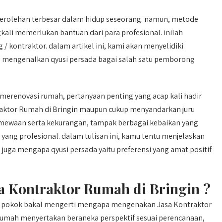
 perolehan terbesar dalam hidup seseorang. namun, metode
ali memerlukan bantuan dari para profesional. inilah
kontraktor. dalam artikel ini, kami akan menyelidiki
a mengenalkan qyusi persada bagai salah satu pemborong
erenovasi rumah, pertanyaan penting yang acap kali hadir
raktor Rumah di Bringin maupun cukup menyandarkan juru
stimewaan serta kekurangan, tampak berbagai kebaikan yang
yang profesional. dalam tulisan ini, kamu tentu menjelaskan
juga mengapa qyusi persada yaitu preferensi yang amat positif
 Kontraktor Rumah di Bringin ?
a, pokok bakal mengerti mengapa mengenakan Jasa Kontraktor
rumah menyertakan beraneka perspektif sesuai perencanaan,