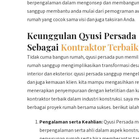
berpengalaman dalam mengonsep dan membangun ru
sanggup membantu anda mulai dari pemograman awal
rumah yang cocok sama visi dan juga taksiran Anda.
Keunggulan Qyusi Persada
Sebagai
Kontraktor Terbaik
Tidak cuma bangun rumah, qyusi persada pun memi
rumah sanggup mengimplikasikan transformasi desa
interior dan eksterior. qyusi persada sanggup men
dan juga kemauan klien. kita mampu mengasihkan rek
menerapkan penyempuraan dengan ketelitian dan kapa
kontraktor terbaik dalam industri konstruksi. say
berbagai proyek rumah bersama sukses. berikut iala
Pengalaman serta Keahlian:
Qyusi Persada me
berpengalaman serta ahli dalam aspek konstr
penyusunan rumah serta bisa memberantas ta