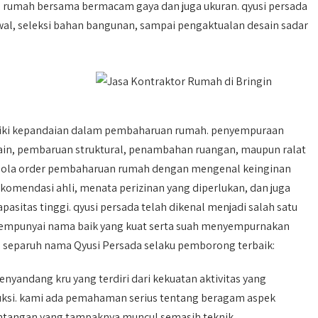
mah bersama bermacam gaya dan juga ukuran. qyusi persada
, seleksi bahan bangunan, sampai pengaktualan desain sadar
liki kepandaian dalam pembaharuan rumah. penyempuraan
in, pembaruan struktural, penambahan ruangan, maupun ralat
gelola order pembaharuan rumah dengan mengenal keinginan
omendasi ahli, menata perizinan yang diperlukan, dan juga
sitas tinggi. qyusi persada telah dikenal menjadi salah satu
a mempunyai nama baik yang kuat serta suah menyempurnakan
h separuh nama Qyusi Persada selaku pemborong terbaik:
nyandang kru yang terdiri dari kekuatan aktivitas yang
uksi. kami ada pemahaman serius tentang beragam aspek
ntangan yang tampaknya muncul semasih teknik