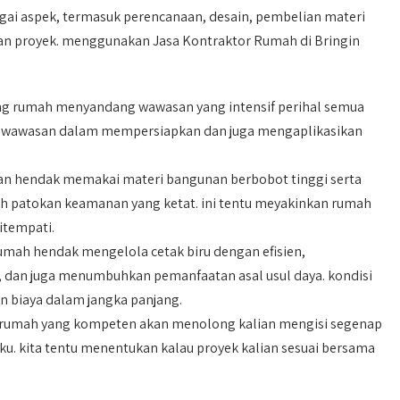
i aspek, termasuk perencanaan, desain, pembelian materi
an proyek. menggunakan Jasa Kontraktor Rumah di Bringin
 rumah menyandang wawasan yang intensif perihal semua
 wawasan dalam mempersiapkan dan juga mengaplikasikan
n hendak memakai materi bangunan berbobot tinggi serta
leh patokan keamanan yang ketat. ini tentu meyakinkan rumah
itempati.
ah hendak mengelola cetak biru dengan efisien,
dan juga menumbuhkan pemanfaatan asal usul daya. kondisi
biaya dalam jangka panjang.
rumah yang kompeten akan menolong kalian mengisi segenap
aku. kita tentu menentukan kalau proyek kalian sesuai bersama