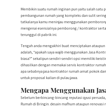
Membikin suatu rumah inginan pun yaitu salah satu
pembangunan rumah yang kompleks dan sulit seringk
tatkalanya kamu meninjau menggunakan pemborong / 
mengenai esensialnya pemborong / kontraktor sert
terunggul di pabrik ini.
Tengah anda mengakhiri buat menciptakan ataupun m
adalah, “apakah saya wajib menggunakan Jasa Kont
biasa?” sekalipun sendiri-sendiri opsi memiliki kei
dihasilkan dengan memakai servis kontraktor rumah 
apa sebabnya jasa kontraktor rumah amat pokok dan 
untuk proposal kalian di pulau jawa.
Mengapa Menggunakan Jasa
Sebelum berbincang-bincang reputasi qyusi persad
Rumah di Bringin. desain mafhum ataupun renovasi 