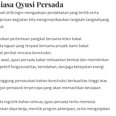
iasa Qyusi Persada
ah di Bringin mengadopsi pendekatan yang tertib serta
i. proses kegiatan kita mengimplikasikan langkah-langkahyang
ut:
ankan pertemuan pangkal bersama klien bakal
 tujuan yang terpaut bersama proyek. kami bakal
t perihal rencana konstruksi.
awal, qyusi persada bakal meluaskan bentuk dan memikirkan
ektif fungsionalitas, keindahan, dan juga ketepatan energi
nggung pemasokan bahan konstruksi berkualitas tinggi atas
ngan pemasok terpercaya yang akan memastikan kesiapan
a logistik bahan selesai, qyusi persada tentu memulai
an daya kerja, menilik progres pekerjaan, serta mengerjakan