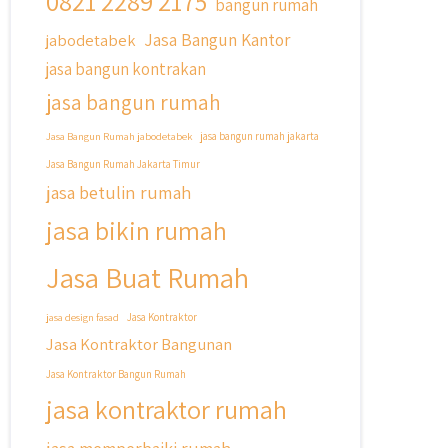
0821 2289 2175
bangun rumah
Cicilan ?? 🤗
Jasa Bangun Kantor
jabodetabek
Untuk informasi lebih lanjut terkait
jasa bangun kontrakan
program cicilan ini temen temen bisa
langsung klik link di bio yaa
jasa bangun rumah
#jasabangunrumahjakarta
Jasa Bangun Rumah jabodetabek
jasa bangun rumah jakarta
#jasarenovasirumahjakarta
Jasa Bangun Rumah Jakarta Timur
#kontraktorjakarta
jasa betulin rumah
#kontraktorbangunan
#kontraktorbangunanrumah
jasa bikin rumah
#kontraktorbangunanjakarta
#kontraktorbekasi
Jasa Buat Rumah
#kontraktorinteriorjakarta
#jasabangunrumahdepok
jasa design fasad
Jasa Kontraktor
#jasarenovasirumahbekasi
Jasa Kontraktor Bangunan
#jasadesainrumahmurah
#jasadesainrumahjakarta
Jasa Kontraktor Bangun Rumah
#kontraktorbangunanjabodetabek
jasa kontraktor rumah
#jasabangunrumahjabodetabek
#qyusipersada