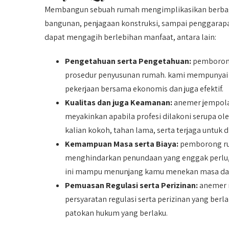
Membangun sebuah rumah mengimplikasikan berbaga
bangunan, penjagaan konstruksi, sampai penggarap
dapat mengagih berlebihan manfaat, antara lain:
Pengetahuan serta Pengetahuan:
pemborong
prosedur penyusunan rumah. kami mempunyai
pekerjaan bersama ekonomis dan juga efektif.
Kualitas dan juga Keamanan:
anemer jempola
meyakinkan apabila profesi dilakoni serupa o
kalian kokoh, tahan lama, serta terjaga untuk d
Kemampuan Masa serta Biaya:
pemborong rum
menghindarkan penundaan yang enggak perlu, 
ini mampu menunjang kamu menekan masa dan 
Pemuasan Regulasi serta Perizinan:
anemer 
persyaratan regulasi serta perizinan yang berl
patokan hukum yang berlaku.