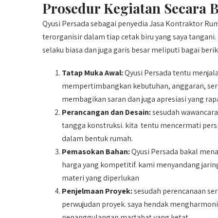
Prosedur Kegiatan Secara B
Qyusi Persada sebagai penyedia Jasa Kontraktor Rum
terorganisir dalam tiap cetak biru yang saya tangan
selaku biasa dan juga garis besar meliputi bagai berik
Tatap Muka Awal:
Qyusi Persada tentu menjal
mempertimbangkan kebutuhan, anggaran, serta
membagikan saran dan juga apresiasi yang rapa
Perancangan dan Desain:
sesudah wawancara 
tangga konstruksi. kita tentu mencermati persp
dalam bentuk rumah.
Pemasokan Bahan:
Qyusi Persada bakal mena
harga yang kompetitif. kami menyandang jari
materi yang diperlukan
Penjelmaan Proyek:
sesudah perencanaan sert
perwujudan proyek. saya hendak mengharmonisk
penanggulangan martabat yang ketat.