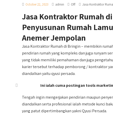
Off
October 22, 2023
admin
Jasa Kontraktor Rum
Jasa Kontraktor Rumah di
Penyusunan Rumah Lamun
Anemer Jempolan
Jasa Kontraktor Rumah di Bringin – membikin ruma
pendirian rumah yang kompleks dan juga runyam ser
yang tidak memiliki pemahaman dan juga pengetahuan
karier tersebut terhadap pemborong / kontraktor ya
diandalkan yaitu qyusi persada.
Ini ialah cuma postingan tools marketing
Tengah ingin mengerjakan pendirian maupun penye
diandalkan serta profesional ialah metode kunci ba
yang patut dipertimbangkan yakni Qyusi Persada.