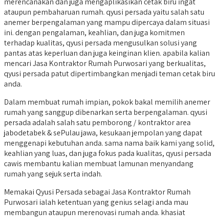
merencanakan dan juga mengaplikasikan cetak biru ingat
ataupun pembaharuan rumah. qyusi persada yaitu salah satu
anemer berpengalaman yang mampu dipercaya dalam situasi
ini. dengan pengalaman, keahlian, dan juga komitmen
terhadap kualitas, qyusi persada mengusulkan solusi yang
pantas atas keperluan dan juga keinginan klien. apabila kalian
mencari Jasa Kontraktor Rumah Purwosari yang berkualitas,
qyusi persada patut dipertimbangkan menjadi teman cetak biru
anda.
Dalam membuat rumah impian, pokok bakal memilih anemer
rumah yang sanggup dibenarkan serta berpengalaman. qyusi
persada adalah salah satu pemborong / kontraktor area
jabodetabek & sePulau jawa, kesukaan jempolan yang dapat
menggenapi kebutuhan anda. sama nama baik kami yang solid,
keahlian yang luas, dan juga fokus pada kualitas, qyusi persada
cawis membantu kalian membuat lamunan menyandang
rumah yang sejuk serta indah.
Memakai Qyusi Persada sebagai Jasa Kontraktor Rumah
Purwosari ialah ketentuan yang genius selagi anda mau
membangun ataupun merenovasi rumah anda. khasiat