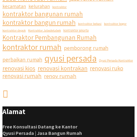
kecamatan
kelurahan
kontraktor
kontraktor bangunan rumah
kontraktor bangun rumah
kontraktor bekasi
kontraktor bogor
kontraktor depok
Kontraktor Jabodetabek
kontraktor jakarta
Kontraktor Pembangunan Rumah
kontraktor rumah
pemborong rumah
qyusi persada
perbaikan rumah
Qyusi Persada Kontraktor
renovasi kios
renovasi kontrakan
renovasi ruko
renovasi rumah
renov rumah
Alamat
Free Konsultasi Datang ke Kantor
Qyusi Persada | Jasa Bangun Rumah