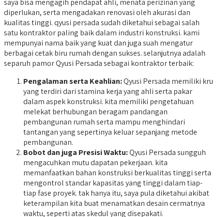
saya bisa mengagih pendapat ahli, menata perizinan yang
diperlukan, serta mengadakan renovasi oleh akurasi dan
kualitas tinggi. qyusi persada sudah diketahui sebagai salah
satu kontraktor paling baik dalam industri konstruksi. kami
mempunyai nama baik yang kuat dan juga suah mengatur
berbagai cetak biru rumah dengan sukses. selanjutnya adalah
separuh pamor Qyusi Persada sebagai kontraktor terbaik:
Pengalaman serta Keahlian:
Qyusi Persada memiliki kru
yang terdiri dari stamina kerja yang ahli serta pakar
dalam aspek konstruksi. kita memiliki pengetahuan
melekat berhubungan beragam pandangan
pembangunan rumah serta mampu menghindari
tantangan yang sepertinya keluar sepanjang metode
pembangunan.
Bobot dan juga Presisi Waktu:
Qyusi Persada sungguh
mengacuhkan mutu dapatan pekerjaan. kita
memanfaatkan bahan konstruksi berkualitas tinggi serta
mengontrol standar kapasitas yang tinggi dalam tiap-
tiap fase proyek. tak hanya itu, saya pula diketahui akibat
keterampilan kita buat menamatkan desain cermatnya
waktu, seperti atas skedul yang disepakati.