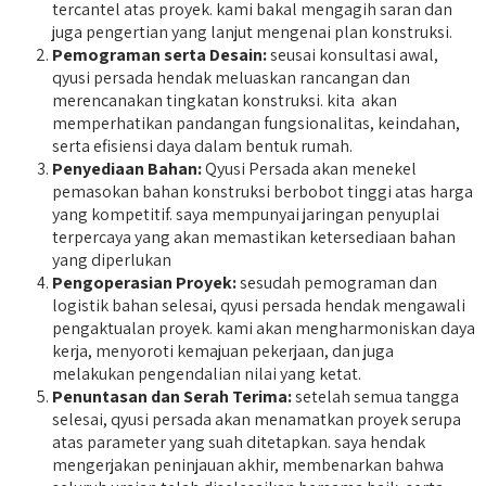
tercantel atas proyek. kami bakal mengagih saran dan
juga pengertian yang lanjut mengenai plan konstruksi.
Pemograman serta Desain:
seusai konsultasi awal,
qyusi persada hendak meluaskan rancangan dan
merencanakan tingkatan konstruksi. kita akan
memperhatikan pandangan fungsionalitas, keindahan,
serta efisiensi daya dalam bentuk rumah.
Penyediaan Bahan:
Qyusi Persada akan menekel
pemasokan bahan konstruksi berbobot tinggi atas harga
yang kompetitif. saya mempunyai jaringan penyuplai
terpercaya yang akan memastikan ketersediaan bahan
yang diperlukan
Pengoperasian Proyek:
sesudah pemograman dan
logistik bahan selesai, qyusi persada hendak mengawali
pengaktualan proyek. kami akan mengharmoniskan daya
kerja, menyoroti kemajuan pekerjaan, dan juga
melakukan pengendalian nilai yang ketat.
Penuntasan dan Serah Terima:
setelah semua tangga
selesai, qyusi persada akan menamatkan proyek serupa
atas parameter yang suah ditetapkan. saya hendak
mengerjakan peninjauan akhir, membenarkan bahwa