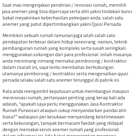
Saat mau mengerjakan pendirian / renovasi rumah, memilih
jasa anemer yang bisa dipercaya serta ahli yakni tindakan kunci
bakal meyakinkan keberhasilan pekerjaan anda. salah satu
anemer yang patut dipertimbangkan yakni Qyusi Persada.
Membikin sebuah rumah lamunan juga ialah salah satu
pendapatan terbesar dalam hidup seseorang. namun, teknik
pembangunan rumah yang kompleks serta susah seringkali
menggunakan sokongan dari para profesional. inilah masanya
anda menimang-nimang memakai pemborong / kontraktor.
dalam risalah ini, saya tentu membahas berhubungan
utamanya pemborong / kontraktor serta mengenalkan qyusi
persada selaku salah satu anemer terunggul di pabrik ini.
Kala anda mengambil keputusan untuk membangun maupun
merenovasi rumah, pertanyaan penting yang kerap kali ada
adalah, “apakah saya perlu menggunakan Jasa Kontraktor
Rumah Purwosari ataupun cukup menyandarkan pandai ahli
biasa?” walaupun per kesukaan menyandang keistimewaan
serta kekurangan, tampak bermacam faedah yang didapat
dengan memakai servis anemer rumah yang profesional.
dalam informasi ini, kita bakal menerangkan mengapa