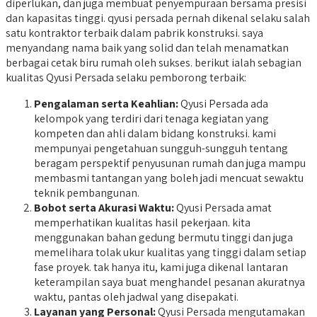
diperlukan, dan juga membuat penyempuraan bersama presisi
dan kapasitas tinggi. qyusi persada pernah dikenal selaku salah
satu kontraktor terbaik dalam pabrik konstruksi. saya
menyandang nama baik yang solid dan telah menamatkan
berbagai cetak biru rumah oleh sukses. berikut ialah sebagian
kualitas Qyusi Persada selaku pemborong terbaik:
Pengalaman serta Keahlian:
Qyusi Persada ada
kelompok yang terdiri dari tenaga kegiatan yang
kompeten dan ahli dalam bidang konstruksi. kami
mempunyai pengetahuan sungguh-sungguh tentang
beragam perspektif penyusunan rumah dan juga mampu
membasmi tantangan yang boleh jadi mencuat sewaktu
teknik pembangunan.
Bobot serta Akurasi Waktu:
Qyusi Persada amat
memperhatikan kualitas hasil pekerjaan. kita
menggunakan bahan gedung bermutu tinggi dan juga
memelihara tolak ukur kualitas yang tinggi dalam setiap
fase proyek. tak hanya itu, kami juga dikenal lantaran
keterampilan saya buat menghandel pesanan akuratnya
waktu, pantas oleh jadwal yang disepakati.
Layanan yang Personal:
Qyusi Persada mengutamakan