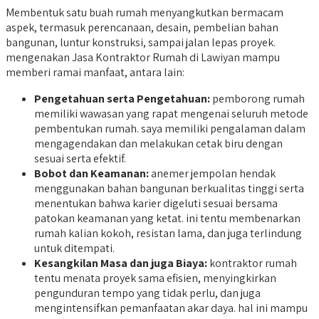
Membentuk satu buah rumah menyangkutkan bermacam
aspek, termasuk perencanaan, desain, pembelian bahan
bangunan, luntur konstruksi, sampai jalan lepas proyek.
mengenakan Jasa Kontraktor Rumah di Lawiyan mampu
memberi ramai manfaat, antara lain:
Pengetahuan serta Pengetahuan:
pemborong rumah
memiliki wawasan yang rapat mengenai seluruh metode
pembentukan rumah. saya memiliki pengalaman dalam
mengagendakan dan melakukan cetak biru dengan
sesuai serta efektif.
Bobot dan Keamanan:
anemer jempolan hendak
menggunakan bahan bangunan berkualitas tinggi serta
menentukan bahwa karier digeluti sesuai bersama
patokan keamanan yang ketat. ini tentu membenarkan
rumah kalian kokoh, resistan lama, dan juga terlindung
untuk ditempati.
Kesangkilan Masa dan juga Biaya:
kontraktor rumah
tentu menata proyek sama efisien, menyingkirkan
pengunduran tempo yang tidak perlu, dan juga
mengintensifkan pemanfaatan akar daya. hal ini mampu