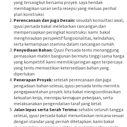
yang tersangkut bersama proyek. saya hendak
membagikan saran serta resepsi yang meluas perihal
plan konstruksi.
Perencanaan dan juga Desain:
sesudah konsultasi awal,
qyusi persada bakal melebarkan rancangan dan
mempersiapkan peringkat konstruksi. kami bakal
menghiraukan perspektif fungsionalitas, keindahan,
serta kemampuan stamina dalam rancangan rumah.
Penyediaan Bahan:
Qyusi Persada tentu menanggung
pemasokan materi bangunan bermutu tinggi sama harga
yang kompetitif. kami memiliki jaringan agen terpercaya
yang tentu memastikan ketersediaan bahan yang
diperlukan
Penerapan Proyek:
setelah perencanaan dan juga
pengadaan bahan selesai, qyusi persada tentu merintis
pengejawantahan proyek. kita bakal mengoordinasikan
kekuatan kerja, meninjau kemajuan pekerjaan, serta
melaksanakan pengendalian taraf yang ketat.
Jalan lepas serta Serah Terima:
sehabis seluruh tangga
selesai, qyusi persada bakal menuntaskan rencana sesuai
dengan standar yang pernah ditetapkan. kami bakal