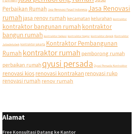
Jasa Renovasi
Perbaikan Rumah
Jasa Renovasi Fasad Indonesia
rumah
jasa renov rumah
kecamatan
kelurahan
kontraktor
kontraktor bangunan rumah
kontraktor
bangun rumah
kontraktor bekasi
kontraktor bogor
kontraktor depok
Kontraktor
Kontraktor Pembangunan
Jabodetabek
kontraktor jakarta
kontraktor rumah
Rumah
pemborong rumah
qyusi persada
perbaikan rumah
Qyusi Persada Kontraktor
renovasi kios
renovasi kontrakan
renovasi ruko
renovasi rumah
renov rumah
Alamat
Free Konsultasi Datang ke Kantor