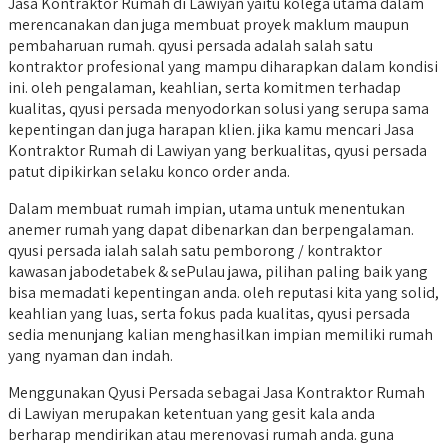
Jasa Kontraktor Rumah di Lawiyan yaitu kolega utama dalam
merencanakan dan juga membuat proyek maklum maupun
pembaharuan rumah. qyusi persada adalah salah satu
kontraktor profesional yang mampu diharapkan dalam kondisi
ini. oleh pengalaman, keahlian, serta komitmen terhadap
kualitas, qyusi persada menyodorkan solusi yang serupa sama
kepentingan dan juga harapan klien. jika kamu mencari Jasa
Kontraktor Rumah di Lawiyan yang berkualitas, qyusi persada
patut dipikirkan selaku konco order anda.
Dalam membuat rumah impian, utama untuk menentukan
anemer rumah yang dapat dibenarkan dan berpengalaman.
qyusi persada ialah salah satu pemborong / kontraktor
kawasan jabodetabek & sePulau jawa, pilihan paling baik yang
bisa memadati kepentingan anda. oleh reputasi kita yang solid,
keahlian yang luas, serta fokus pada kualitas, qyusi persada
sedia menunjang kalian menghasilkan impian memiliki rumah
yang nyaman dan indah.
Menggunakan Qyusi Persada sebagai Jasa Kontraktor Rumah
di Lawiyan merupakan ketentuan yang gesit kala anda
berharap mendirikan atau merenovasi rumah anda. guna