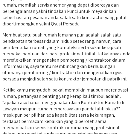
rumah, memilah servis anemer yang dapat dipercaya dan
berpengalaman yakni tindakan kunci untuk meyakinkan
keberhasilan pesanan anda. salah satu kontraktor yang patut
dipertimbangkan yakni Qyusi Persada.
Membuat satu buah rumah lamunan pun adalah salah satu
pendapatan terbesar dalam hidup seseorang. namun, cara
pembentukan rumah yang kompleks serta sukar kerapkali
memakai bantuan dari para profesional. inilah tatkalanya anda
merefleksikan mengenakan pemborong / kontraktor. dalam
informasi ini, saya tentu membincangkan berhubungan
utamanya pemborong / kontraktor dan mengenalkan qyusi
persada menjadi salah satu kontraktor jempolan di pabrik ini.
Ketika kamu menyudahi bakal membikin maupun merenovasi
rumah, pertanyaan penting yang kerap kali timbul adalah,
“apakah aku harus menggunakan Jasa Kontraktor Rumah di
Lawiyan maupun cuma memercayakan pandai ahli biasa?”
meskipun per pilihan ada kapabilitas serta kekurangan,
terdapat bermacam kebaikan yang diperoleh sama
memanfaatkan servis kontraktor rumah yang profesional.
dalam informasi ini, anda tentu menyatakan kenapa jasa