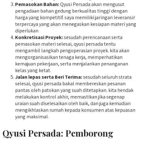
Pemasokan Bahan:
Qyusi Persada akan mengusut
pengadaan bahan gedung berkualitas tinggi dengan
harga yang kompetitif. saya memiliki jaringan leveransir
terpercaya yang akan menegaskan kesiapan materi yang
diperlukan
Konkretisasi Proyek:
sesudah perencanaan serta
pemasokan materi selesai, qyusi persada tentu
mengambil langkah pengoperasian proyek. kita akan
mengorganisasikan tenaga kerja, memperhatikan
kemajuan pekerjaan, serta menjalankan penanganan
kelas yang ketat.
Jalan lepas serta Beri Terima:
sesudah seluruh strata
selesai, qyusi persada bakal membereskan pesanan
pantas oleh patokan yang suah ditetapkan. kita hendak
melakukan kontrol akhir, memastikan jika segenap
uraian suah diselesaikan oleh baik, dan juga kemudian
mengikhlaskan rumah kepada konsumen atas kepuasan
yang maksimal.
Qyusi Persada:
Pemborong