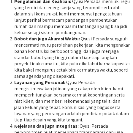
Pengalaman dan Keahlian:
Qyusi Persada memiliki regu
yang terdiri dari energi kerja yang terampil serta ahli
dalam sisi konstruksi. kami mempunyai pengetahuan
lanjut perihal bermacam pandangan pembentukan
rumah dan mampu membasmi tantangan yang bisa jadi
keluar selagi sistem pembangunan.
Bobot dan juga Akurasi Waktu:
Qyusi Persada sungguh
mencermati mutu perolehan pekerjaan. kita mengenakan
bahan konstruksi berbobot tinggi dan juga menjaga
standar bobot yang tinggi dalam tiap-tiap langkah
proyek. tidak cuma itu, kita pula diketahui karna kapasitas
kita bakal mengurus cetak biru cermatnya waktu, seperti
sama agenda yang disepakati.
Layanan yang Personal:
Qyusi Persada
mengistimewakan jalinan yang cakap oleh klien. kami
memperhitungkan bersama cermat kepentingan serta
niat klien, dan memberi rekomendasi yang teliti dan
jalan keluar yang tepat. komunikasi yang bagus serta
layanan yang perorangan adalah pendirian pokok dalam
tiap-tiap desain yang kita tangani.
Kejelasan dan juga Integritas:
Qyusi Persada
berkomitmen buat memelihara transparansi dan juga