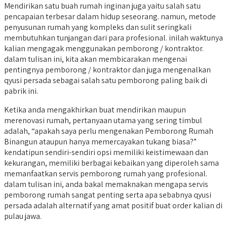
Mendirikan satu buah rumah inginan juga yaitu salah satu
pencapaian terbesar dalam hidup seseorang. namun, metode
penyusunan rumah yang kompleks dan sulit seringkali
membutuhkan tunjangan dari para profesional. inilah waktunya
kalian mengagak menggunakan pemborong / kontraktor.
dalam tulisan ini, kita akan membicarakan mengenai
pentingnya pemborong / kontraktor dan juga mengenalkan
qyusi persada sebagai salah satu pemborong paling baik di
pabrik ini.
Ketika anda mengakhirkan buat mendirikan maupun
merenovasi rumah, pertanyaan utama yang sering timbul
adalah, “apakah saya perlu mengenakan Pemborong Rumah
Binangun ataupun hanya memercayakan tukang biasa?”
kendatipun sendiri-sendiri opsi memiliki keistimewaan dan
kekurangan, memiliki berbagai kebaikan yang diperoleh sama
memanfaatkan servis pemborong rumah yang profesional.
dalam tulisan ini, anda bakal memaknakan mengapa servis
pemborong rumah sangat penting serta apa sebabnya qyusi
persada adalah alternatif yang amat positif buat order kalian di
pulau jawa.