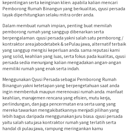
kepentingan serta keinginan klien. apabila kalian mencari
Pemborong Rumah Binangun yang berkualitas, qyusi persada
layak diperhitungkan selaku mitra order anda.
Dalam membuat rumah impian, penting buat memilah
pemborong rumah yang sanggup dibenarkan serta
berpengalaman. qyusi persada yakni salah satu pemborong /
kontraktor area jabodetabek & sePulau jawa, alternatif terbaik
yang sanggup mengisi keperluan anda. sama reputasi kami
yang solid, keahlian yang luas, serta fokus pada kualitas, qyusi
persada sedia menunjang kalian mengadakan angan-angan
memiliki rumah yang enak serta indah.
Menggunakan Qyusi Persada sebagai Pemborong Rumah
Binangun yakni ketetapan yang berpengetahuan saat anda
ingin membentuk maupun merenovasi rumah anda. manfaat
keahlian, manajemen rencana yang efisien, mutu kerja,
perlindungan, dan juga pencermatan era serta uang yang
mereka tawarkan mengakibatkannya menjadi pilihan yang
lebih bagus daripada menggunakan juru biasa. qyusi persada
yaitu salah satu jasa kontraktor rumah yang terlatih serta
handal di pulau jawa, rampung meringankan kamu