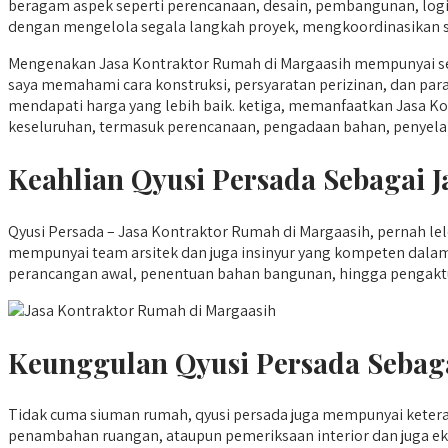
beragam aspek seperti perencanaan, desain, pembangunan, logis
dengan mengelola segala langkah proyek, mengkoordinasikan su
Mengenakan Jasa Kontraktor Rumah di Margaasih mempunyai seb
saya memahami cara konstruksi, persyaratan perizinan, dan para
mendapati harga yang lebih baik. ketiga, memanfaatkan Jasa Ko
keseluruhan, termasuk perencanaan, pengadaan bahan, penyelara
Keahlian Qyusi Persada Sebagai 
Qyusi Persada – Jasa Kontraktor Rumah di Margaasih, pernah lel
mempunyai team arsitek dan juga insinyur yang kompeten dal
perancangan awal, penentuan bahan bangunan, hingga pengaktu
Keunggulan Qyusi Persada Sebag
Tidak cuma siuman rumah, qyusi persada juga mempunyai ket
penambahan ruangan, ataupun pemeriksaan interior dan juga ek