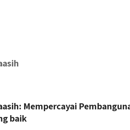
aasih
gaasih: Mempercayai Pembangu
ng baik