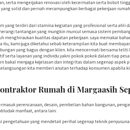
, serta mengerjakan renovasi oleh kecermatan serta bobot tinggi
 yang solid dan pernah merampungkan berbagai pekerjaan rumah ol
 yang terdiri dari stamina kegiatan yang profesional serta ahl
emerangi tantangan yang mungkin muncul semasa sistem pemban
h menghiraukan kualitas dapatan pekerjaan. saya memakai bahan
nya itu, kami juga diketahui sebab keterampilan kita buat membay
ngan yang bagus dengan klien. kita mencermati bersama teliti k
tif serta layanan yang individu yakni pokok pokok dalam tiap pesa
 bakal menjaga kejelasan dan integritas dalam segenap aspek pro
i. kelangsungan kita memberi anutan terhadap konsumen apabila k
ntraktor Rumah di Margaasih Sep
rmasuk perencanaan, desain, pembelian bahan bangunan, penga
udak manfaat, antara lain:
i pengetahuan yang mendetail perihal segenap teknik penyusu