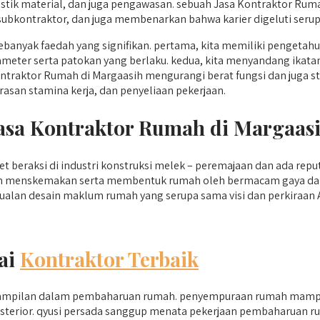
tik material, dan juga pengawasan. sebuah Jasa Kontraktor Ruma
bkontraktor, dan juga membenarkan bahwa karier digeluti serup
anyak faedah yang signifikan. pertama, kita memiliki pengeta
meter serta patokan yang berlaku. kedua, kita menyandang ikatan
ntraktor Rumah di Margaasih mengurangi berat fungsi dan juga st
san stamina kerja, dan penyeliaan pekerjaan.
Jasa Kontraktor Rumah di Margaa
et beraksi di industri konstruksi melek – peremajaan dan ada rep
am menskemakan serta membentuk rumah oleh bermacam gaya dan
alan desain maklum rumah yang serupa sama visi dan perkiraan 
ai
Kontraktor Terbaik
erampilan dalam pembaharuan rumah. penyempuraan rumah mampu
sterior. qyusi persada sanggup menata pekerjaan pembaharuan ru