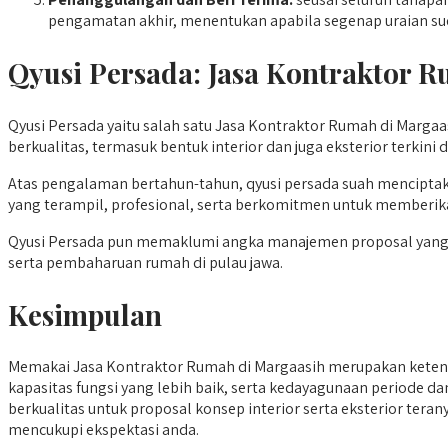
pengamatan akhir, menentukan apabila segenap uraian su
Qyusi Persada:
Jasa Kontraktor 
Qyusi Persada yaitu salah satu Jasa Kontraktor Rumah di Marga
berkualitas, termasuk bentuk interior dan juga eksterior terkin
Atas pengalaman bertahun-tahun, qyusi persada suah mencipta
yang terampil, profesional, serta berkomitmen untuk memberi
Qyusi Persada pun memaklumi angka manajemen proposal yang efisi
serta pembaharuan rumah di pulau jawa.
Kesimpulan
Memakai Jasa Kontraktor Rumah di Margaasih merupakan ketent
kapasitas fungsi yang lebih baik, serta kedayagunaan periode da
berkualitas untuk proposal konsep interior serta eksterior tera
mencukupi ekspektasi anda.