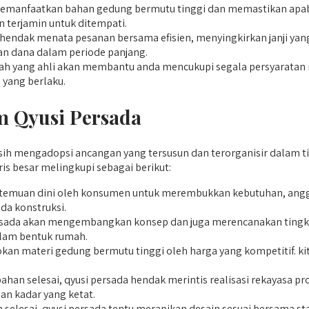
manfaatkan bahan gedung bermutu tinggi dan memastikan apabila
 terjamin untuk ditempati.
hendak menata pesanan bersama efisien, menyingkirkan janji yan
an dana dalam periode panjang.
yang ahli akan membantu anda mencukupi segala persyaratan re
 yang berlaku.
 Qyusi Persada
h mengadopsi ancangan yang tersusun dan terorganisir dalam tiap-
 besar melingkupi sebagai berikut:
emuan dini oleh konsumen untuk merembukkan kebutuhan, anggar
a konstruksi.
ersada akan mengembangkan konsep dan juga merencanakan tingka
alam bentuk rumah.
n materi gedung bermutu tinggi oleh harga yang kompetitif. kit
bahan selesai, qyusi persada hendak merintis realisasi rekayasa 
n kadar yang ketat.
 selesai, qyusi persada tentu merapikan desain sesuai bersama s