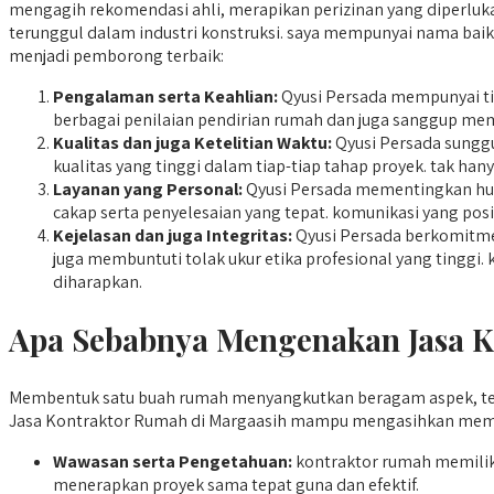
mengagih rekomendasi ahli, merapikan perizinan yang diperlukan
terunggul dalam industri konstruksi. saya mempunyai nama baik
menjadi pemborong terbaik:
Pengalaman serta Keahlian:
Qyusi Persada mempunyai tim
berbagai penilaian pendirian rumah dan juga sanggup m
Kualitas dan juga Ketelitian Waktu:
Qyusi Persada sunggu
kualitas yang tinggi dalam tiap-tiap tahap proyek. tak ha
Layanan yang Personal:
Qyusi Persada mementingkan hubu
cakap serta penyelesaian yang tepat. komunikasi yang posi
Kejelasan dan juga Integritas:
Qyusi Persada berkomitmen
juga membuntuti tolak ukur etika profesional yang tingg
diharapkan.
Apa Sebabnya Mengenakan Jasa Ko
Membentuk satu buah rumah menyangkutkan beragam aspek, te
Jasa Kontraktor Rumah di Margaasih mampu mengasihkan membl
Wawasan serta Pengetahuan:
kontraktor rumah memilik
menerapkan proyek sama tepat guna dan efektif.