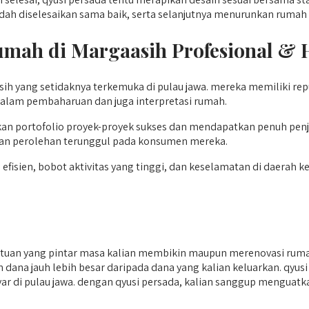
dah diselesaikan sama baik, serta selanjutnya menurunkan ruma
Rumah di Margaasih
Profesional & 
asih yang setidaknya terkemuka di pulau jawa. mereka memiliki r
i dalam pembaharuan dan juga interpretasi rumah.
kan portofolio proyek-proyek sukses dan mendapatkan penuh pen
kan perolehan terunggul pada konsumen mereka.
en, bobot aktivitas yang tinggi, dan keselamatan di daerah kerja
uan yang pintar masa kalian membikin maupun merenovasi rumah
n dana jauh lebih besar daripada dana yang kalian keluarkan. qyus
nyar di pulau jawa. dengan qyusi persada, kalian sanggup menguatk