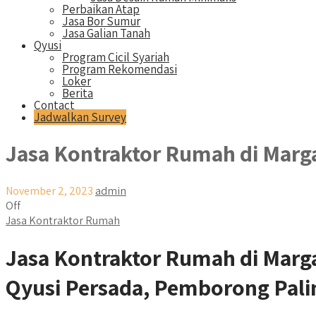
Perbaikan Atap
Jasa Bor Sumur
Jasa Galian Tanah
Qyusi
Program Cicil Syariah
Program Rekomendasi
Loker
Berita
Contact
Jadwalkan Survey
Jasa Kontraktor Rumah di Marg
November 2, 2023
admin
Off
Jasa Kontraktor Rumah
Jasa Kontraktor Rumah di Mar
Qyusi Persada, Pemborong Pali