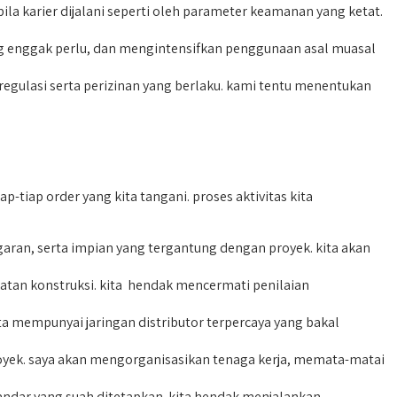
 karier dijalani seperti oleh parameter keamanan yang ketat.
g enggak perlu, dan mengintensifkan penggunaan asal muasal
gulasi serta perizinan yang berlaku. kami tentu menentukan
tiap order yang kita tangani. proses aktivitas kita
an, serta impian yang tergantung dengan proyek. kita akan
tan konstruksi. kita hendak mencermati penilaian
a mempunyai jaringan distributor terpercaya yang bakal
proyek. saya akan mengorganisasikan tenaga kerja, memata-matai
tandar yang suah ditetapkan. kita hendak menjalankan