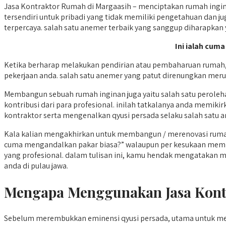
Jasa Kontraktor Rumah di Margaasih – menciptakan rumah ingin
tersendiri untuk pribadi yang tidak memiliki pengetahuan dan 
terpercaya. salah satu anemer terbaik yang sanggup diharapkan 
Ini ialah cuma
Ketika berharap melakukan pendirian atau pembaharuan rumah, 
pekerjaan anda. salah satu anemer yang patut direnungkan meru
Membangun sebuah rumah inginan juga yaitu salah satu perole
kontribusi dari para profesional. inilah tatkalanya anda memi
kontraktor serta mengenalkan qyusi persada selaku salah satu an
Kala kalian mengakhirkan untuk membangun / merenovasi rumah
cuma mengandalkan pakar biasa?” walaupun per kesukaan memp
yang profesional. dalam tulisan ini, kamu hendak mengatakan m
anda di pulau jawa.
Mengapa Menggunakan Jasa Kont
Sebelum merembukkan eminensi qyusi persada, utama untuk me