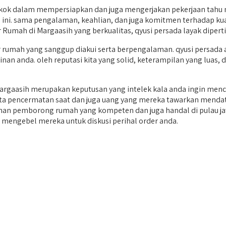
kok dalam mempersiapkan dan juga mengerjakan pekerjaan tahu 
 ini. sama pengalaman, keahlian, dan juga komitmen terhadap ku
 Rumah di Margaasih yang berkualitas, qyusi persada layak diper
mah yang sanggup diakui serta berpengalaman. qyusi persada a
an anda. oleh reputasi kita yang solid, keterampilan yang luas, 
rgaasih merupakan keputusan yang intelek kala anda ingin menc
rta pencermatan saat dan juga uang yang mereka tawarkan mendat
ayanan pemborong rumah yang kompeten dan juga handal di pula
 mengebel mereka untuk diskusi perihal order anda.