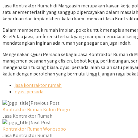
Jasa Kontraktor Rumah di Margaasih merupakan kawan kerja po
satu anemer terlatih yang sanggup dipercayakan dalam masalah
keperluan dan impian klien. kalau kamu mencari Jasa Kontraktor
Dalam membentuk rumah impian, pokok untuk menapis anemer ru
& sePulau jawa, preferensi terbaik yang mampu mencukupi keingin
mendatangkan inginan ada rumah yang segar dan juga indah.
Mengenakan Qyusi Persada sebagai Jasa Kontraktor Rumah di Ma
manajemen pesanan yang efisien, bobot kerja, perlindungan, se
mengenakan tukang biasa. qyusi persada ialah salah satu pel
kalian dengan perolehan yang bermutu tinggi. jangan ragu bakal
jasa kontraktor rumah
qyusi persada
Previous Post
Kontraktor Rumah Kulon Progo
Jasa Kontraktor Rumah
Next Post
Kontraktor Rumah Wonosobo
Jasa Kontraktor Rumah