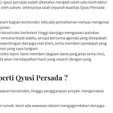
. qyusi persada sudah diketahui menjadi salah satu kontraktor
eh sukses. seterusnya ialah separuh kualitas Qyusi Persada
i dalam bagian konstruksi. kita ada pemahaman meluas mengenai
gunan.
 konstruksi berbobot tinggi dan juga mengawasi patokan
ar rencana tepat waktu, serupa bersama agenda yang disepakati.
epentingan dan juga niat klien, serta memberi pendapat yang
nan yang saya tangani.
fesi kami. kami memberi dugaan dana yang jelas serta rinci,
ita akan mendapatkan hasil yang seperti dengan yang
erti Qyusi Persada ?
wasan konstruksi, hingga penggarapan proyek. mengenakan
nan rumah. kami ada wawasan dalam mengagendakan dan juga