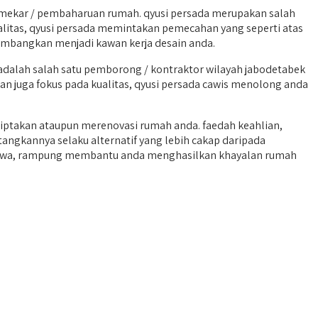
mekar / pembaharuan rumah. qyusi persada merupakan salah
alitas, qyusi persada memintakan pemecahan yang seperti atas
timbangkan menjadi kawan kerja desain anda.
dalah salah satu pemborong / kontraktor wilayah jabodetabek
dan juga fokus pada kualitas, qyusi persada cawis menolong anda
iptakan ataupun merenovasi rumah anda. faedah keahlian,
angkannya selaku alternatif yang lebih cakap daripada
u jawa, rampung membantu anda menghasilkan khayalan rumah