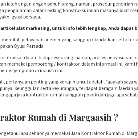
an ialah angan-angan penuh orang. namun, prosedur pendirian ru
juga pengalaman dalam bidang konstruksi. inilah masanya buat me
yakni qyusi persada.
 artikel alat marketing, untuk info lebih lengkap, Anda dapat k
memilah pelayanan anemer yang sanggup diandalkan serta terlat
pakan Qyusi Persada.
han terbesar dalam hidup seseorang. namun, proses penyusunan
kirkan memakai pemborong / kontraktor. dalam informasi ini, ka
emer jempolan di industri ini.
, pertanyaan penting yang kerap muncul adalah, “apakah saya 
unyai keunggulan serta kekurangan, terdapat beragam faedah 
engapa jasa kontraktor rumah sungguh pokok dan juga apa sebabny
raktor Rumah di Margaasih ?
ngetahui apa sebabnya memakai Jasa Kontraktor Rumah di Marga