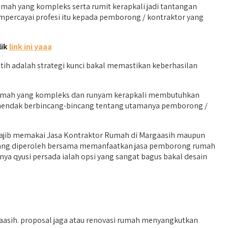
mah yang kompleks serta rumit kerapkali jadi tantangan
mpercayai profesi itu kepada pemborong / kontraktor yang
lik
link ini yaaa
ih adalah strategi kunci bakal memastikan keberhasilan
 rumah yang kompleks dan runyam kerapkali membutuhkan
mi hendak berbincang-bincang tentang utamanya pemborong /
wajib memakai Jasa Kontraktor Rumah di Margaasih maupun
yang diperoleh bersama memanfaatkan jasa pemborong rumah
a qyusi persada ialah opsi yang sangat bagus bakal desain
asih. proposal jaga atau renovasi rumah menyangkutkan