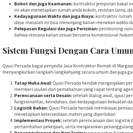
Bobot dan juga Keamanan:
kontraktor jempolan bakal me
ini akan menetapkan rumah anda kokoh, resistan lama, dan
Kedayagunaan Waktu dan juga Biaya:
kontraktor rumah 
daya. masalah ini bisa menunjang kalian menekan waktu d
Pelepasan Regulasi dan juga Perizinan:
pemborong rumah 
bahwa rencana kalian sesuai bersama konvensional hukum
Sistem Fungsi Dengan Cara Umum
Qyusi Persada bagai penyedia Jasa Kontraktor Rumah di Margaasi
menyangkutkan langkah-langkahyang secara umum dan juga garis
Tatap Muka Awal:
Qyusi Persada hendak mengerjakan pert
memberi usulan dan pemahaman yang rapat tentang agend
Perencanaan serta Desain:
setelah dialog awal, qyusi p
fungsionalitas, keindahan, dan kedayagunaan kekuatan d
Logistik Bahan:
Qyusi Persada hendak membiayai pemasoka
menetapkan ketersediaan materi yang diperlukan
Implementasi Proyek:
setelah perencanaan dan logistik 
pertambahan pekerjaan, serta menjalankan penanggulanga
Penanggulangan dan Beri Terima:
seusai seluruh tahapan