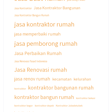
#kontraktorjakarta #kontraktorbangunan
#kontraktorbangunanrumah
Jasa Kontraktor Bangunan
Jasa Kontraktor
#kontraktorbangunanjakarta
Jasa Kontraktor Bangun Rumah
#kontraktorbekasi #kontraktorinteriorjakarta
#jasabangunrumahdepok
jasa kontraktor rumah
#jasarenovasirumahbekasi
#jasadesainrumahmurah
jasa memperbaiki rumah
#jasadesainrumahjakarta
jasa pemborong rumah
#kontraktorbangunanjabodetabek
#jasabangunrumahjabodetabek
Jasa Perbaikan Rumah
#qyusipersada
Jasa Renovasi Fasad Indonesia
Jasa Renovasi rumah
jasa renov rumah
kecamatan
kelurahan
kontraktor bangunan rumah
kontraktor
kontraktor bangun rumah
kontraktor bekasi
kontraktor bogor
kontraktor depok
Kontraktor Jabodetabek