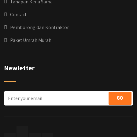
Tahapan Kerja Sama
#kontraktorbangunanjabodetabek
#jasabangunrumahjabodetabek
Contact
#qyusipersada
Pemborong dan Kontraktor
Paket Umrah Murah
Newletter