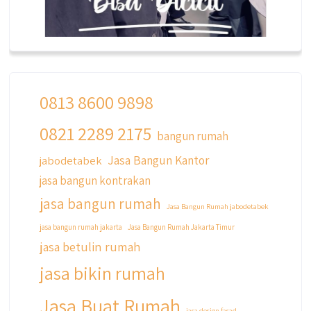
0813 8600 9898
0821 2289 2175
qyusipersada
bangun rumah
@qyusipersada
3 years ago
Jasa Bangun Kantor
jabodetabek
Siapa yang udah masuk List untuk Bangun
jasa bangun kontrakan
dan Renovasi rumah Di @qyusipersada
dengan sistem Cicilan ??
jasa bangun rumah
Jasa Bangun Rumah jabodetabek
Untuk informasi lebih lanjut terkait program
jasa bangun rumah jakarta
Jasa Bangun Rumah Jakarta Timur
cicilan ini temen temen bisa langsung klik link
jasa betulin rumah
di bio yaa
jasa bikin rumah
#jasabangunrumahjakarta
#jasarenovasirumahjakarta
Jasa Buat Rumah
jasa design fasad