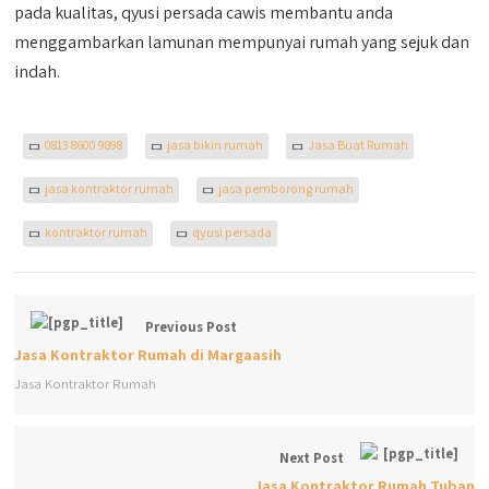
pada kualitas, qyusi persada cawis membantu anda
menggambarkan lamunan mempunyai rumah yang sejuk dan
indah.
0813 8600 9898
jasa bikin rumah
Jasa Buat Rumah
jasa kontraktor rumah
jasa pemborong rumah
kontraktor rumah
qyusi persada
Previous Post
Jasa Kontraktor Rumah di Margaasih
Jasa Kontraktor Rumah
Next Post
Jasa Kontraktor Rumah Tuban