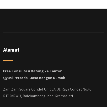
merenovasi rumah biasa jadi rumah mewah
dengan budget 400an, kira kira gimana ya
hasilnya...
#jasabangunrumahjakarta
#jasarenovasirumahjakarta
#kontraktorjakarta #kontraktorbangunan
#kontraktorbangunanrumah
#kontraktorbangunanjakarta
#kontraktorbekasi #kontraktorinteriorjakarta
Alamat
#jasabangunrumahdepok
#jasarenovasirumahbekasi
#jasadesainrumahmurah
#jasadesainrumahjakarta
Free Konsultasi Datang ke Kantor
#kontraktorbangunanjabodetabek
Qyusi Persada | Jasa Bangun Rumah
#jasabangunrumahjabodetabek
#qyusipersada
Zam Zam Square Condet Unit 5A. Jl. Raya Condet No.4,
RT.10/RW.3, Balekambang, Kec. Kramat jati