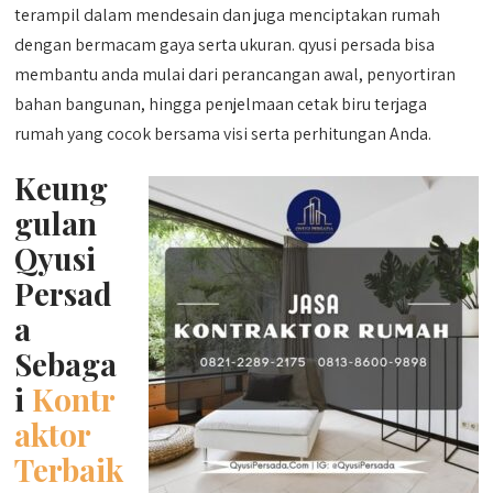
terampil dalam mendesain dan juga menciptakan rumah
dengan bermacam gaya serta ukuran. qyusi persada bisa
membantu anda mulai dari perancangan awal, penyortiran
bahan bangunan, hingga penjelmaan cetak biru terjaga
rumah yang cocok bersama visi serta perhitungan Anda.
Keung
gulan
Qyusi
Persad
a
Sebaga
i
Kontr
aktor
Terbaik