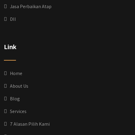
Jasa Perbaikan Atap
Dll
qyusipersada
@qyusipersada
3 years ago
Dih gak tau aja dia kalau di Qyusi Persada
Link
Ada Program Yang namanya PROCIS
(Program Cicilan Syariah)
.
Informasi selengkapnya, buru yuk klik link di
bio IG kitanya
Home
#jasabangunrumahjakarta
#jasarenovasirumahjakarta
About Us
#kontraktorjakarta #kontraktorbangunan
#kontraktorbangunanrumah
Blog
#kontraktorbangunanjakarta
#kontraktorbekasi #kontraktorinteriorjakarta
Services
#jasabangunrumahdepok
#jasarenovasirumahbekasi
7 Alasan Pilih Kami
#jasadesainrumahmurah
#jasadesainrumahjakarta