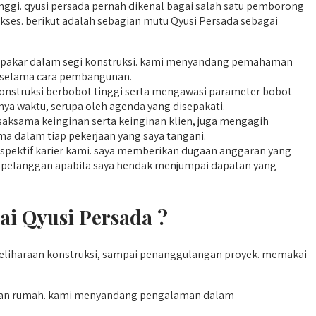
nggi. qyusi persada pernah dikenal bagai salah satu pemborong
ses. berikut adalah sebagian mutu Qyusi Persada sebagai
ta pakar dalam segi konstruksi. kami menyandang pemahaman
 selama cara pembangunan.
onstruksi berbobot tinggi serta mengawasi parameter bobot
nya waktu, serupa oleh agenda yang disepakati.
ksama keinginan serta keinginan klien, juga mengagih
a dalam tiap pekerjaan yang saya tangani.
rspektif karier kami. saya memberikan dugaan anggaran yang
ap pelanggan apabila saya hendak menjumpai dapatan yang
i Qyusi Persada ?
liharaan konstruksi, sampai penanggulangan proyek. memakai
nan rumah. kami menyandang pengalaman dalam