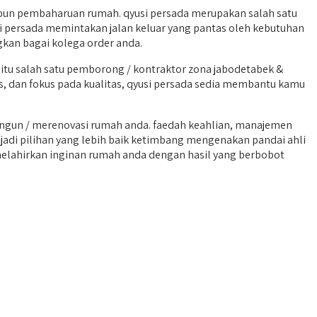
un pembaharuan rumah. qyusi persada merupakan salah satu
si persada memintakan jalan keluar yang pantas oleh kebutuhan
gkan bagai kolega order anda.
tu salah satu pemborong / kontraktor zona jabodetabek &
as, dan fokus pada kualitas, qyusi persada sedia membantu kamu
gun / merenovasi rumah anda. faedah keahlian, manajemen
jadi pilihan yang lebih baik ketimbang mengenakan pandai ahli
u melahirkan inginan rumah anda dengan hasil yang berbobot