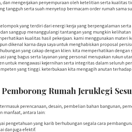
 dan mengerjakan penyempuraan oleh ketelitian serta kualitas ti
yang tangguh serta suah menyetop bermacam order rumah sama suk
kelompok yang terdiri dari energi kerja yang berpengalaman ser
 dan sanggup menanggulangi tantangan yang mungkin kelihatan
perhatikan kualitas hasil pekerjaan. kami menggunakan materi k
i pun dikenal karna daya saya untuk menghabiskan proposal persis
ubungan yang cakap dengan klien. kita memperhatikan dengan sa
asi yang bagus serta layanan yang personal merupakan rukun utam
 untuk mengawasi kejernihan serta integritas dalam seluruh pe
a kompeten yang tinggi. keterbukaan kita mengagih anutan terhad
 Pemborong Rumah Jeruklegi Sesua
ermasuk perencanaan, desain, pembelian bahan bangunan, peme
manfaat, antara lain:
i pengetahuan yang karib berhubungan segala cara pembangu
 dan juga efektif.