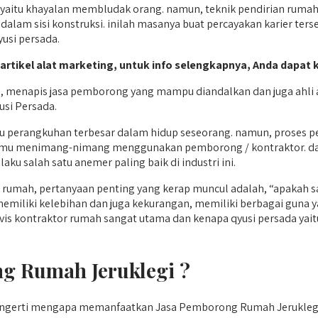
itu khayalan membludak orang. namun, teknik pendirian rumah y
dalam sisi konstruksi. inilah masanya buat percayakan karier ter
usi persada.
a artikel alat marketing, untuk info selengkapnya, Anda dapat 
, menapis jasa pemborong yang mampu diandalkan dan juga ahli
usi Persada.
 perangkuhan terbesar dalam hidup seseorang. namun, proses p
 kamu menimang-nimang menggunakan pemborong / kontraktor. dal
u salah satu anemer paling baik di industri ini.
rumah, pertanyaan penting yang kerap muncul adalah, “apakah 
i memiliki kelebihan dan juga kekurangan, memiliki berbagai gu
rvis kontraktor rumah sangat utama dan kenapa qyusi persada yai
g Rumah Jeruklegi ?
ngerti mengapa memanfaatkan Jasa Pemborong Rumah Jeruklegi.