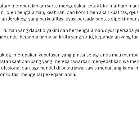
dalam mempersiapkan serta mengerjakan cetak biru mafhum maup
ni. oleh pengalaman, keahlian, dan komitmen akan kualitas, qyu
h Jeruklegi yang berkualitas, qyusi persada pantas dipertimban
rumah yang dapat diyakini dan berpengalaman. qyusi persada yai
uan anda. bersama nama baik kita yang solid, kepandaian yang lu
klegi merupakan keputusan yang pintar selagi anda mau memban
cermatan saat dan uang yang mereka tawarkan menyebabkannya men
 profesional dan juga handal di pulau jawa, cawis menunjang kam
konsultasi mengenai pekerjaan anda.