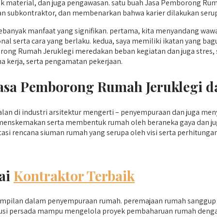
tik material, dan juga pengawasan. satu buah Jasa Pemborong 
n subkontraktor, dan membenarkan bahwa karier dilakukan serupa
nyak manfaat yang signifikan. pertama, kita menyandang wawa
ional serta cara yang berlaku. kedua, saya memiliki ikatan yang 
ong Rumah Jeruklegi meredakan beban kegiatan dan juga stres, 
a kerja, serta pengamatan pekerjaan.
 Jasa Pemborong Rumah Jeruklegi 
lan di industri arsitektur mengerti – penyempuraan dan juga me
 menskemakan serta membentuk rumah oleh beraneka gaya dan jug
si rencana siuman rumah yang serupa oleh visi serta perhitunga
ai
Kontraktor Terbaik
ampilan dalam penyempuraan rumah. peremajaan rumah sanggup m
 qyusi persada mampu mengelola proyek pembaharuan rumah denga