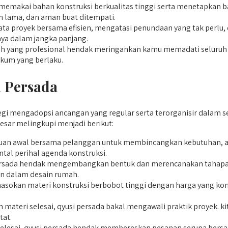
 memakai bahan konstruksi berkualitas tinggi serta menetapkan 
n lama, dan aman buat ditempati.
 proyek bersama efisien, mengatasi penundaan yang tak perlu,
ya dalam jangka panjang.
yang profesional hendak meringankan kamu memadati seluruh per
ukum yang berlaku.
 Persada
mengadopsi ancangan yang regular serta terorganisir dalam setia
sar melingkupi menjadi berikut:
an awal bersama pelanggan untuk membincangkan kebutuhan, ang
tal perihal agenda konstruksi.
 persada hendak mengembangkan bentuk dan merencanakan tahapan
an dalam desain rumah.
okan materi konstruksi berbobot tinggi dengan harga yang kompe
 materi selesai, qyusi persada bakal mengawali praktik proyek. 
tat.
elesai, qyusi persada hendak membereskan pesanan serupa bersam