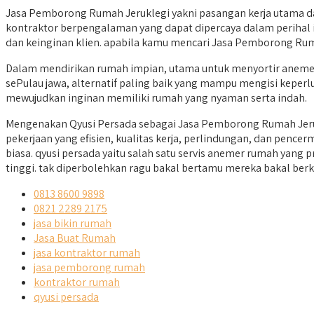
Jasa Pemborong Rumah Jeruklegi yakni pasangan kerja utama 
kontraktor berpengalaman yang dapat dipercaya dalam perihal i
dan keinginan klien. apabila kamu mencari Jasa Pemborong Ruma
Dalam mendirikan rumah impian, utama untuk menyortir anemer 
sePulau jawa, alternatif paling baik yang mampu mengisi keperl
mewujudkan inginan memiliki rumah yang nyaman serta indah.
Mengenakan Qyusi Persada sebagai Jasa Pemborong Rumah Jeru
pekerjaan yang efisien, kualitas kerja, perlindungan, dan pen
biasa. qyusi persada yaitu salah satu servis anemer rumah yang
tinggi. tak diperbolehkan ragu bakal bertamu mereka bakal ber
0813 8600 9898
0821 2289 2175
jasa bikin rumah
Jasa Buat Rumah
jasa kontraktor rumah
jasa pemborong rumah
kontraktor rumah
qyusi persada