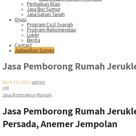
Perbaikan Atap
Jasa Bor Sumur
Jasa Galian Tanah
Qyusi
Program Cicil Syariah
Program Rekomendasi
Loker
Berita
Contact
Jadwalkan Survey
Jasa Pemborong Rumah Jerukl
April 13, 2022
admin
Off
Jasa Kontraktor Rumah
Jasa Pemborong Rumah Jerukle
Persada, Anemer Jempolan