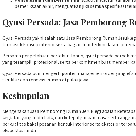
pemeriksaan akhir, menguatkan jika semua spesifikasi t
Qyusi Persada:
Jasa Pemborong R
Qyusi Persada yakni salah satu Jasa Pemborong Rumah Jeruklegi
termasuk konsep interior serta bagian luar terkini dalam perema
Bersama pengetahuan bertahun-tahun, qyusi persada pernah me
yang terampil, profesional, serta berkomitmen buat memberika
Qyusi Persada pun mengerti ponten manajemen order yang efisien
struktur dan renovasi rumah di pulau jawa.
Kesimpulan
Mengenakan Jasa Pemborong Rumah Jeruklegi adalah ketetapan
kegiatan yang lebih baik, dan ketepatgunaan masa serta anggara
berkualitas bakal pesanan bentuk interior serta eksterior terb
ekspektasi anda.