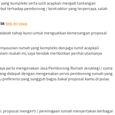
ang kompleks serta sulit acapkali menjadi tantangan
sebut terhadap pemborong / kontraktor yang terpercaya. salah
klik
link ini yaaa
 adalah tahap kunci untuk menguatkan kemenangan proposal
enyusunan rumah yang kompleks dan juga rumit acapkali
am risalah ini, saya hendak meributkan perihal utamanya
saya perlu mengenakan Jasa Pemborong Rumah Jeruklegi / cuma
na yang didapat dengan mengenakan servis pemborong rumah yang
tu preferensi yang sungguh bagus bakal proposal kamu di pulau
 proposal mengerti / peremajaan rumah menyertakan berbagai