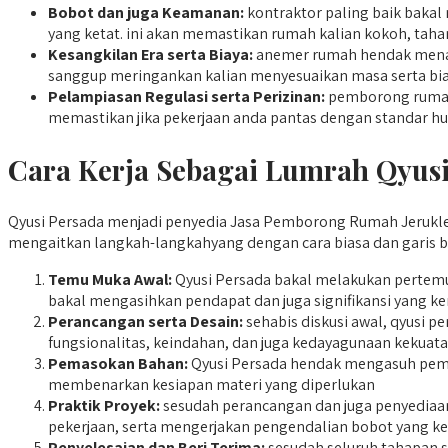
Bobot dan juga Keamanan:
kontraktor paling baik bakal
yang ketat. ini akan memastikan rumah kalian kokoh, taha
Kesangkilan Era serta Biaya:
anemer rumah hendak menata
sanggup meringankan kalian menyesuaikan masa serta bia
Pelampiasan Regulasi serta Perizinan:
pemborong rumah 
memastikan jika pekerjaan anda pantas dengan standar h
Cara Kerja Sebagai Lumrah Qyusi
Qyusi Persada menjadi penyedia Jasa Pemborong Rumah Jeruklegi 
mengaitkan langkah-langkahyang dengan cara biasa dan garis be
Temu Muka Awal:
Qyusi Persada bakal melakukan pertemu
bakal mengasihkan pendapat dan juga signifikansi yang ken
Perancangan serta Desain:
sehabis diskusi awal, qyusi
fungsionalitas, keindahan, dan juga kedayagunaan kekuat
Pemasokan Bahan:
Qyusi Persada hendak mengasuh pemas
membenarkan kesiapan materi yang diperlukan
Praktik Proyek:
sesudah perancangan dan juga penyediaan
pekerjaan, serta mengerjakan pengendalian bobot yang ke
Penyelesaian dan Beri Terima:
sesudah seluruh tahapan s