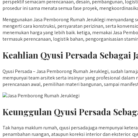
perspektif semacam perencanaan, desain, pembangunan, logis
prosedur ini sama menata semua fase proyek, mengkoordinasika
Menggunakan Jasa Pemborong Rumah Jeruklegi menyandang seba
mengerti cara konstruksi, persyaratan perizinan, serta konvens
menemukan harga yang lebih baik. ketiga, memakai Jasa Pembor
termasuk perencanaan, logistik bahan, pengorganisasian stamin
Keahlian Qyusi Persada Sebagai
Qyusi Persada – Jasa Pemborong Rumah Jeruklegi, sudah lama ja
mempunyai team arsitek serta insinyur yang profesional dalam
perencanaan awal, pemilihan materi bangunan, sampai manifesta
Keunggulan Qyusi Persada Sebag
Tak hanya maklum rumah, qyusi persada juga mempunyai keter
penambahan ruangan, ataupun koreksi interior dan eksterior.