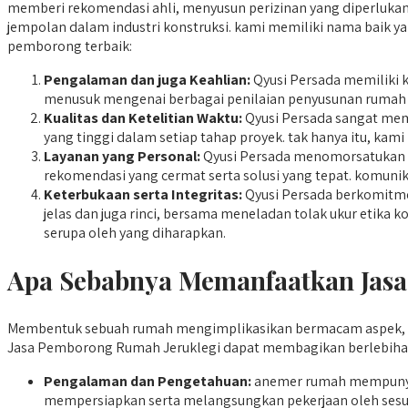
memberi rekomendasi ahli, menyusun perizinan yang diperlukan,
jempolan dalam industri konstruksi. kami memiliki nama baik 
pemborong terbaik:
Pengalaman dan juga Keahlian:
Qyusi Persada memiliki 
menusuk mengenai berbagai penilaian penyusunan rumah
Kualitas dan Ketelitian Waktu:
Qyusi Persada sangat mem
yang tinggi dalam setiap tahap proyek. tak hanya itu, kam
Layanan yang Personal:
Qyusi Persada menomorsatukan h
rekomendasi yang cermat serta solusi yang tepat. komunik
Keterbukaan serta Integritas:
Qyusi Persada berkomitmen
jelas dan juga rinci, bersama meneladan tolak ukur etik
serupa oleh yang diharapkan.
Apa Sebabnya Memanfaatkan Jasa
Membentuk sebuah rumah mengimplikasikan bermacam aspek, t
Jasa Pemborong Rumah Jeruklegi dapat membagikan berlebihan 
Pengalaman dan Pengetahuan:
anemer rumah mempunya
mempersiapkan serta melangsungkan pekerjaan oleh sesuai