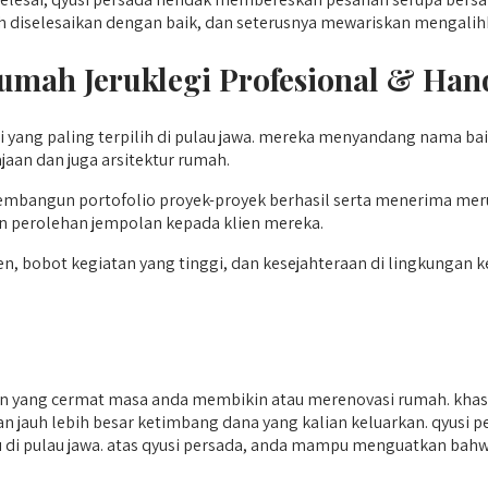
elah diselesaikan dengan baik, dan seterusnya mewariskan menga
umah Jeruklegi
Profesional & Hand
 yang paling terpilih di pulau jawa. mereka menyandang nama ba
jaan dan juga arsitektur rumah.
mbangun portofolio proyek-proyek berhasil serta menerima meru
n perolehan jempolan kepada klien mereka.
, bobot kegiatan yang tinggi, dan kesejahteraan di lingkungan k
 yang cermat masa anda membikin atau merenovasi rumah. khasi
n jauh lebih besar ketimbang dana yang kalian keluarkan. qyusi p
aru di pulau jawa. atas qyusi persada, anda mampu menguatkan bah