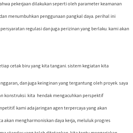
bahwa pekerjaan dilakukan seperti oleh parameter keamanan
 dan menumbuhkan penggunaan pangkal daya. perihal ini
syaratan regulasi dan juga perizinan yang berlaku. kami akan
p cetak biru yang kita tangani. sistem kegiatan kita
garan, dan juga keinginan yang tergantung oleh proyek. saya
 konstruksi. kita hendak mengacuhkan perspektif
titif. kami ada jaringan agen terpercaya yang akan
kita akan mengharmoniskan daya kerja, meluluk progres
a standar yang telah ditetapkan. kita tentu mengerjakan