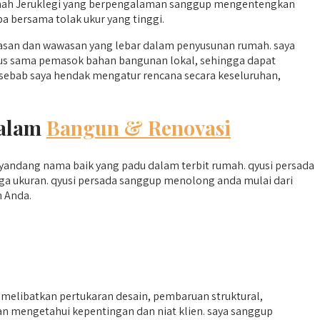
Rumah Jeruklegi yang berpengalaman sanggup mengentengkan
 bersama tolak ukur yang tinggi.
san dan wawasan yang lebar dalam penyusunan rumah. saya
bagus sama pemasok bahan bangunan lokal, sehingga dapat
sebab saya hendak mengatur rencana secara keseluruhan,
dalam
Bangun & Renovasi
nyandang nama baik yang padu dalam terbit rumah. qyusi persada
a ukuran. qyusi persada sanggup menolong anda mulai dari
n Anda.
elibatkan pertukaran desain, pembaruan struktural,
n mengetahui kepentingan dan niat klien. saya sanggup