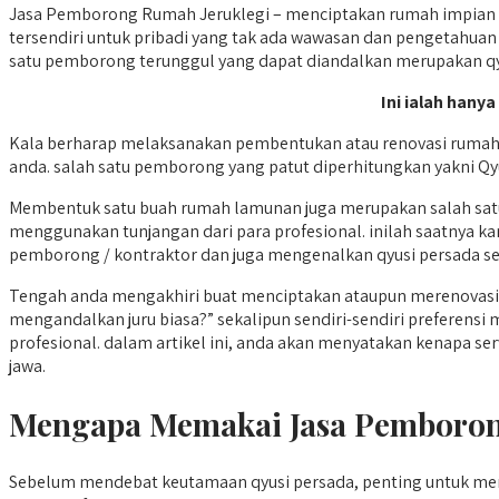
Jasa Pemborong Rumah Jeruklegi – menciptakan rumah impian ya
tersendiri untuk pribadi yang tak ada wawasan dan pengetahuan 
satu pemborong terunggul yang dapat diandalkan merupakan qy
Ini ialah hany
Kala berharap melaksanakan pembentukan atau renovasi rumah
anda. salah satu pemborong yang patut diperhitungkan yakni Qy
Membentuk satu buah rumah lamunan juga merupakan salah satu
menggunakan tunjangan dari para profesional. inilah saatnya
pemborong / kontraktor dan juga mengenalkan qyusi persada selak
Tengah anda mengakhiri buat menciptakan ataupun merenovasi 
mengandalkan juru biasa?” sekalipun sendiri-sendiri preferens
profesional. dalam artikel ini, anda akan menyatakan kenapa se
jawa.
Mengapa Memakai Jasa Pemboron
Sebelum mendebat keutamaan qyusi persada, penting untuk me