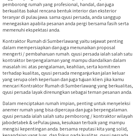
pemborong rumah yang profesional, handal, dan juga
berkualitas bakal rencana bentuk interior dan eksterior
teranyar di pulau jawa. sama qyusi persada, anda sanggup
menegaskan apabila pesanan anda pergi bersama fasih serta
memenuhi ekspektasi anda.
Kontraktor Rumah di Sumberlawang yaitu sejawat penting
dalam mempersiapkan dan juga menunaikan proposal
mengerti / pembaharuan rumah. qyusi persada ialah salah satu
kontraktor berpengalaman yang mampu diandalkan dalam
masalah ini. atas pengalaman, keahlian, serta komitmen
terhadap kualitas, qyusi persada menganjurkan jalan keluar
yang serupa oleh keperluan dan juga tujuan klien. jika kamu
mencari Kontraktor Rumah di Sumberlawang yang berkualitas,
qyusi persada layak direnungkan sebagai teman pesanan anda.
Dalam menciptakan rumah impian, penting untuk menyeleksi
anemer rumah yang bisa dipercaya dan juga berpengalaman.
qyusi persada ialah salah satu pemborong / kontraktor wilayah
jabodetabek & sePulau jawa, kesukaan terbaik yang mampu
mengisi kepentingan anda. bersama reputasi kita yang solid,
kepandaian yang luas, dan fokus pada kualitas, qyusi persada