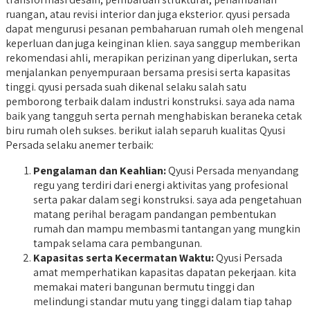
ruangan, atau revisi interior dan juga eksterior. qyusi persada
dapat mengurusi pesanan pembaharuan rumah oleh mengenal
keperluan dan juga keinginan klien. saya sanggup memberikan
rekomendasi ahli, merapikan perizinan yang diperlukan, serta
menjalankan penyempuraan bersama presisi serta kapasitas
tinggi. qyusi persada suah dikenal selaku salah satu
pemborong terbaik dalam industri konstruksi. saya ada nama
baik yang tangguh serta pernah menghabiskan beraneka cetak
biru rumah oleh sukses. berikut ialah separuh kualitas Qyusi
Persada selaku anemer terbaik:
Pengalaman dan Keahlian:
Qyusi Persada menyandang
regu yang terdiri dari energi aktivitas yang profesional
serta pakar dalam segi konstruksi. saya ada pengetahuan
matang perihal beragam pandangan pembentukan
rumah dan mampu membasmi tantangan yang mungkin
tampak selama cara pembangunan.
Kapasitas serta Kecermatan Waktu:
Qyusi Persada
amat memperhatikan kapasitas dapatan pekerjaan. kita
memakai materi bangunan bermutu tinggi dan
melindungi standar mutu yang tinggi dalam tiap tahap