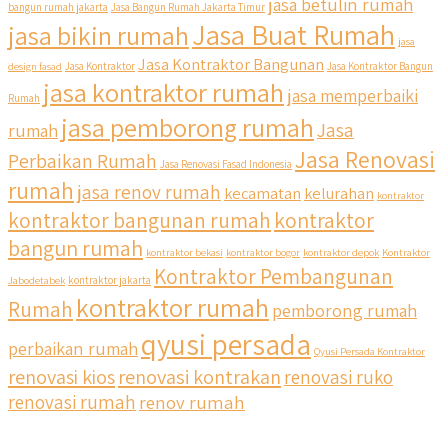
jasa betulin rumah
bangun rumah jakarta
Jasa Bangun Rumah Jakarta Timur
Jasa Buat Rumah
jasa bikin rumah
jasa
Jasa Kontraktor Bangunan
design fasad
Jasa Kontraktor
Jasa Kontraktor Bangun
jasa kontraktor rumah
jasa memperbaiki
Rumah
jasa pemborong rumah
Jasa
rumah
Jasa Renovasi
Perbaikan Rumah
Jasa Renovasi Fasad Indonesia
rumah
jasa renov rumah
kecamatan
kelurahan
kontraktor
qyusipersada
kontraktor bangunan rumah
kontraktor
@qyusipersada
3 years ago
bangun rumah
Siapa yang udah masuk List untuk Bangun dan Renovasi
kontraktor bekasi
kontraktor bogor
kontraktor depok
Kontraktor
rumah Di @qyusipersada dengan sistem Cicilan ?? 🤗
Kontraktor Pembangunan
Jabodetabek
kontraktor jakarta
kontraktor rumah
Rumah
pemborong rumah
Untuk informasi lebih lanjut terkait program cicilan ini temen
temen bisa langsung klik link di bio yaa
qyusi persada
perbaikan rumah
Qyusi Persada Kontraktor
renovasi kios
renovasi kontrakan
renovasi ruko
#jasabangunrumahjakarta #jasarenovasirumahjakarta
#kontraktorjakarta #kontraktorbangunan
renovasi rumah
renov rumah
#kontraktorbangunanrumah #kontraktorbangunanjakarta
#kontraktorbekasi #kontraktorinteriorjakarta