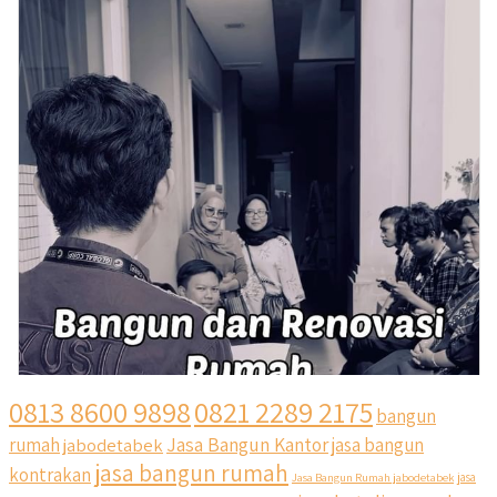
0813 8600 9898
0821 2289 2175
bangun
Jasa Bangun Kantor
rumah
jabodetabek
jasa bangun
jasa bangun rumah
kontrakan
Jasa Bangun Rumah jabodetabek
jasa