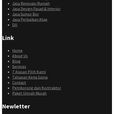
Jasa Renovasi Rumah
Jasa Design Fasad & Interior
Jasa Sumur Bor
Jasa Perbaikan Atap
Dll
Link
Home
About Us
Blog
Services
7 Alasan Pilih Kami
Tahapan Kerja Sama
Contact
Pemborong dan Kontraktor
Paket Umrah Murah
Newletter
qyusipersada
@qyusipersada
3 years ago