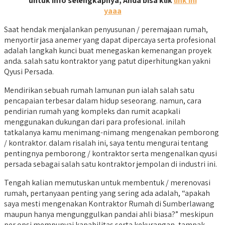
untuk info selengkapnya, Anda bisa klik
link ini
yaaa
Saat hendak menjalankan penyusunan / peremajaan rumah,
menyortir jasa anemer yang dapat dipercaya serta profesional
adalah langkah kunci buat menegaskan kemenangan proyek
anda. salah satu kontraktor yang patut diperhitungkan yakni
Qyusi Persada.
Mendirikan sebuah rumah lamunan pun ialah salah satu
pencapaian terbesar dalam hidup seseorang. namun, cara
pendirian rumah yang kompleks dan rumit acapkali
menggunakan dukungan dari para profesional. inilah
tatkalanya kamu menimang-nimang mengenakan pemborong
/ kontraktor. dalam risalah ini, saya tentu mengurai tentang
pentingnya pemborong / kontraktor serta mengenalkan qyusi
persada sebagai salah satu kontraktor jempolan di industri ini.
Tengah kalian memutuskan untuk membentuk / merenovasi
rumah, pertanyaan penting yang sering ada adalah, “apakah
saya mesti mengenakan Kontraktor Rumah di Sumberlawang
maupun hanya mengunggulkan pandai ahli biasa?” meskipun
per opsi mempunyai kapabilitas serta kekurangan, tampak