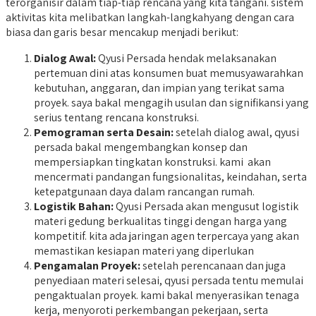
terorganisir dalam tiap-tiap rencana yang kita tangani. sistem
aktivitas kita melibatkan langkah-langkahyang dengan cara
biasa dan garis besar mencakup menjadi berikut:
Dialog Awal:
Qyusi Persada hendak melaksanakan
pertemuan dini atas konsumen buat memusyawarahkan
kebutuhan, anggaran, dan impian yang terikat sama
proyek. saya bakal mengagih usulan dan signifikansi yang
serius tentang rencana konstruksi.
Pemograman serta Desain:
setelah dialog awal, qyusi
persada bakal mengembangkan konsep dan
mempersiapkan tingkatan konstruksi. kami akan
mencermati pandangan fungsionalitas, keindahan, serta
ketepatgunaan daya dalam rancangan rumah.
Logistik Bahan:
Qyusi Persada akan mengusut logistik
materi gedung berkualitas tinggi dengan harga yang
kompetitif. kita ada jaringan agen terpercaya yang akan
memastikan kesiapan materi yang diperlukan
Pengamalan Proyek:
setelah perencanaan dan juga
penyediaan materi selesai, qyusi persada tentu memulai
pengaktualan proyek. kami bakal menyerasikan tenaga
kerja, menyoroti perkembangan pekerjaan, serta