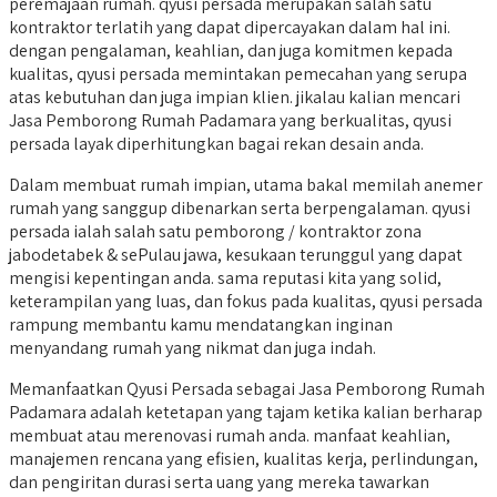
peremajaan rumah. qyusi persada merupakan salah satu
kontraktor terlatih yang dapat dipercayakan dalam hal ini.
dengan pengalaman, keahlian, dan juga komitmen kepada
kualitas, qyusi persada memintakan pemecahan yang serupa
atas kebutuhan dan juga impian klien. jikalau kalian mencari
Jasa Pemborong Rumah Padamara yang berkualitas, qyusi
persada layak diperhitungkan bagai rekan desain anda.
Dalam membuat rumah impian, utama bakal memilah anemer
rumah yang sanggup dibenarkan serta berpengalaman. qyusi
persada ialah salah satu pemborong / kontraktor zona
jabodetabek & sePulau jawa, kesukaan terunggul yang dapat
mengisi kepentingan anda. sama reputasi kita yang solid,
keterampilan yang luas, dan fokus pada kualitas, qyusi persada
rampung membantu kamu mendatangkan inginan
menyandang rumah yang nikmat dan juga indah.
Memanfaatkan Qyusi Persada sebagai Jasa Pemborong Rumah
Padamara adalah ketetapan yang tajam ketika kalian berharap
membuat atau merenovasi rumah anda. manfaat keahlian,
manajemen rencana yang efisien, kualitas kerja, perlindungan,
dan pengiritan durasi serta uang yang mereka tawarkan