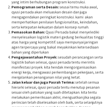
yang intim berhubungan program konstruksi.
Pemograman serta Desain:
seusai temu muka awal,
qyusi persada akan meluaskan desain dan juga
mengagendakan peringkat konstruksi. kami akan
memperhatikan penilaian fungsionalitas, keindahan,
serta ketepatan kekuatan dalam konsep rumah.
Pemasokan Bahan:
Qyusi Persada bakal menyelediki
menyelesaikan logistik materi gedung berkualitas tinggi
atas harga yang kompetitif. saya mempunyai jaringan
agen terpercaya yang bakal meyakinkan ketersediaan
bahan yang diperlukan
Pengejawantahan Proyek:
sesudah perancangan serta
logistik bahan selesai, qyusi persada tentu merintis
manifestasi proyek. kita hendak mengorganisasikan
energi kerja, mengawasi perkembangan pekerjaan, serta
menjalankan penanganan nilai yang ketat.
Jalan keluar dan juga Pasrah Terima:
setelah semua
hierarki selesai, qyusi persada tentu menutup pesanan
sesuai oleh patokan yang suah ditetapkan. kita tentu
melakukan pemeriksaan akhir, menguatkan jika segala
perincian telah diselesaikan oleh baik, serta selanjutnya