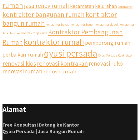
rumah
jasa renov rumah
kecamatan
kelurahan
kontraktor
kontraktor bangunan rumah
kontraktor
bangun rumah
kontraktor bekasi
kontraktor bogor
kontraktor depok
Kontraktor
Kontraktor Pembangunan
Jabodetabek
kontraktor jakarta
kontraktor rumah
Rumah
pemborong rumah
qyusi persada
perbaikan rumah
Qyusi Persada Kontraktor
renovasi kios
renovasi kontrakan
renovasi ruko
renovasi rumah
renov rumah
Alamat
Free Konsultasi Datang ke Kantor
Qyusi Persada | Jasa Bangun Rumah