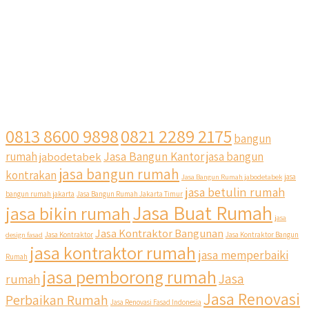
0813 8600 9898
0821 2289 2175
bangun
Jasa Bangun Kantor
rumah
jabodetabek
jasa bangun
jasa bangun rumah
kontrakan
Jasa Bangun Rumah jabodetabek
jasa
jasa betulin rumah
bangun rumah jakarta
Jasa Bangun Rumah Jakarta Timur
Jasa Buat Rumah
jasa bikin rumah
jasa
Jasa Kontraktor Bangunan
design fasad
Jasa Kontraktor
Jasa Kontraktor Bangun
jasa kontraktor rumah
jasa memperbaiki
Rumah
jasa pemborong rumah
Jasa
rumah
Jasa Renovasi
Perbaikan Rumah
Jasa Renovasi Fasad Indonesia