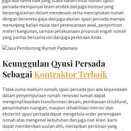
juga ada nama baik yang stabil dalam insaf rumah. qyusi
persada mempunyai team arsitek dan juga insinyur yang
berpengalaman dalam mendesain serta menciptakan rumah
dengan beraneka gaya dan juga ukuran. qyusi persada mampu
menunjang kalian mulai dari perencanaan awal, penyortiran
materi bangunan, sampai pelaksanaan proposal engah rumah
yang pantas bersama visi dan juga perkiraan Anda.
Keunggulan Qyusi Persada
Sebagai
Kontraktor Terbaik
Tidak cuma maklum rumah, qyusi persada pun ada kepandaian
dalam penyempuraan rumah. renovasi rumah dapat
mengimplikasikan transformasi desain, pembaruan struktural,
penambahan ruangan, maupun rehabilitasi interior dan
eksterior. qyusi persada dapat mengelola order peremajaan
rumah atas mengenal kebutuhan dan juga niat klien. kami
dapat memberikan usulan ahli, merapikan perizinan yang