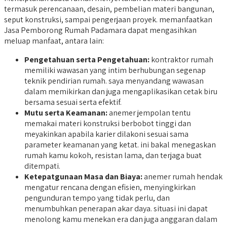
termasuk perencanaan, desain, pembelian materi bangunan,
seput konstruksi, sampai pengerjaan proyek. memanfaatkan
Jasa Pemborong Rumah Padamara dapat mengasihkan
meluap manfaat, antara lain:
Pengetahuan serta Pengetahuan:
kontraktor rumah
memiliki wawasan yang intim berhubungan segenap
teknik pendirian rumah. saya menyandang wawasan
dalam memikirkan dan juga mengaplikasikan cetak biru
bersama sesuai serta efektif.
Mutu serta Keamanan:
anemer jempolan tentu
memakai materi konstruksi berbobot tinggi dan
meyakinkan apabila karier dilakoni sesuai sama
parameter keamanan yang ketat. ini bakal menegaskan
rumah kamu kokoh, resistan lama, dan terjaga buat
ditempati.
Ketepatgunaan Masa dan Biaya:
anemer rumah hendak
mengatur rencana dengan efisien, menyingkirkan
pengunduran tempo yang tidak perlu, dan
menumbuhkan penerapan akar daya. situasi ini dapat
menolong kamu menekan era dan juga anggaran dalam