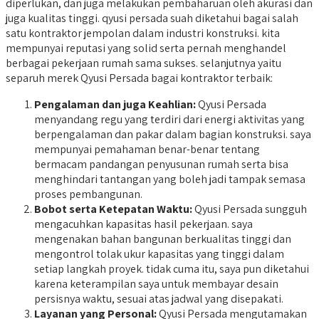
diperlukan, dan juga melakukan pembaharuan oleh akurasi dan
juga kualitas tinggi. qyusi persada suah diketahui bagai salah
satu kontraktor jempolan dalam industri konstruksi. kita
mempunyai reputasi yang solid serta pernah menghandel
berbagai pekerjaan rumah sama sukses. selanjutnya yaitu
separuh merek Qyusi Persada bagai kontraktor terbaik:
Pengalaman dan juga Keahlian:
Qyusi Persada
menyandang regu yang terdiri dari energi aktivitas yang
berpengalaman dan pakar dalam bagian konstruksi. saya
mempunyai pemahaman benar-benar tentang
bermacam pandangan penyusunan rumah serta bisa
menghindari tantangan yang boleh jadi tampak semasa
proses pembangunan.
Bobot serta Ketepatan Waktu:
Qyusi Persada sungguh
mengacuhkan kapasitas hasil pekerjaan. saya
mengenakan bahan bangunan berkualitas tinggi dan
mengontrol tolak ukur kapasitas yang tinggi dalam
setiap langkah proyek. tidak cuma itu, saya pun diketahui
karena keterampilan saya untuk membayar desain
persisnya waktu, sesuai atas jadwal yang disepakati.
Layanan yang Personal:
Qyusi Persada mengutamakan