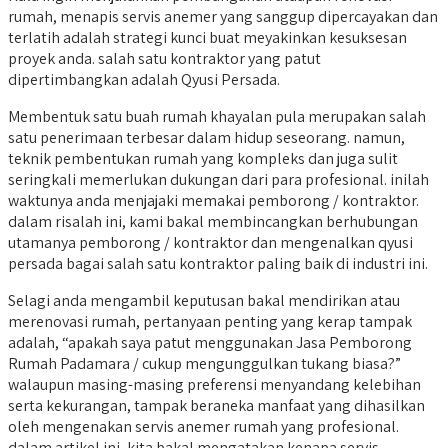
rumah, menapis servis anemer yang sanggup dipercayakan dan
terlatih adalah strategi kunci buat meyakinkan kesuksesan
proyek anda. salah satu kontraktor yang patut
dipertimbangkan adalah Qyusi Persada.
Membentuk satu buah rumah khayalan pula merupakan salah
satu penerimaan terbesar dalam hidup seseorang. namun,
teknik pembentukan rumah yang kompleks dan juga sulit
seringkali memerlukan dukungan dari para profesional. inilah
waktunya anda menjajaki memakai pemborong / kontraktor.
dalam risalah ini, kami bakal membincangkan berhubungan
utamanya pemborong / kontraktor dan mengenalkan qyusi
persada bagai salah satu kontraktor paling baik di industri ini.
Selagi anda mengambil keputusan bakal mendirikan atau
merenovasi rumah, pertanyaan penting yang kerap tampak
adalah, “apakah saya patut menggunakan Jasa Pemborong
Rumah Padamara / cukup mengunggulkan tukang biasa?”
walaupun masing-masing preferensi menyandang kelebihan
serta kekurangan, tampak beraneka manfaat yang dihasilkan
oleh mengenakan servis anemer rumah yang profesional.
dalam artikel ini, kita bakal mengatakan kenapa servis