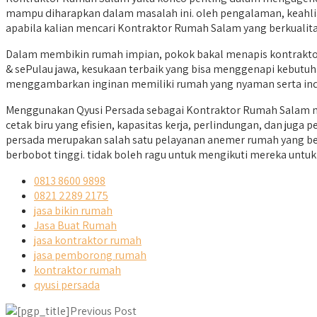
mampu diharapkan dalam masalah ini. oleh pengalaman, keahlia
apabila kalian mencari Kontraktor Rumah Salam yang berkualita
Dalam membikin rumah impian, pokok bakal menapis kontraktor
& sePulau jawa, kesukaan terbaik yang bisa menggenapi kebutuha
menggambarkan inginan memiliki rumah yang nyaman serta in
Menggunakan Qyusi Persada sebagai Kontraktor Rumah Salam m
cetak biru yang efisien, kapasitas kerja, perlindungan, dan jug
persada merupakan salah satu pelayanan anemer rumah yang b
berbobot tinggi. tidak boleh ragu untuk mengikuti mereka unt
0813 8600 9898
0821 2289 2175
jasa bikin rumah
Jasa Buat Rumah
jasa kontraktor rumah
jasa pemborong rumah
kontraktor rumah
qyusi persada
Previous Post