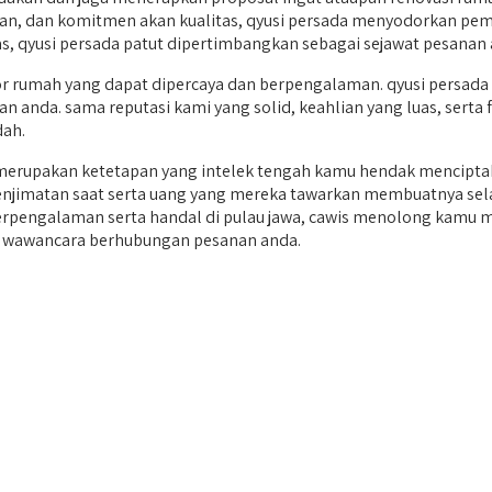
n, dan komitmen akan kualitas, qyusi persada menyodorkan peme
s, qyusi persada patut dipertimbangkan sebagai sejawat pesanan 
 rumah yang dapat dipercaya dan berpengalaman. qyusi persada 
n anda. sama reputasi kami yang solid, keahlian yang luas, serta
dah.
erupakan ketetapan yang intelek tengah kamu hendak menciptak
a penjimatan saat serta uang yang mereka tawarkan membuatnya sel
erpengalaman serta handal di pulau jawa, cawis menolong kamu
uk wawancara berhubungan pesanan anda.