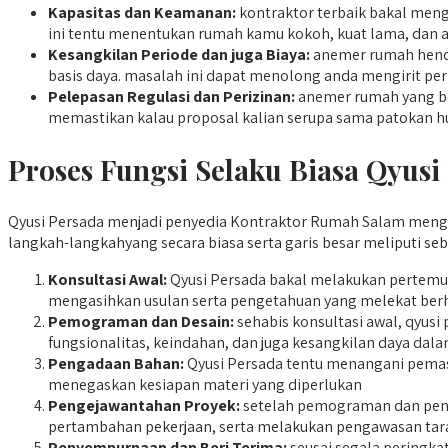
Kapasitas dan Keamanan:
kontraktor terbaik bakal meng
ini tentu menentukan rumah kamu kokoh, kuat lama, dan 
Kesangkilan Periode dan juga Biaya:
anemer rumah henda
basis daya. masalah ini dapat menolong anda mengirit per
Pelepasan Regulasi dan Perizinan:
anemer rumah yang be
memastikan kalau proposal kalian serupa sama patokan h
Proses Fungsi Selaku Biasa Qyusi
Qyusi Persada menjadi penyedia Kontraktor Rumah Salam mengado
langkah-langkahyang secara biasa serta garis besar meliputi seb
Konsultasi Awal:
Qyusi Persada bakal melakukan pertemuan
mengasihkan usulan serta pengetahuan yang melekat berh
Pemograman dan Desain:
sehabis konsultasi awal, qyu
fungsionalitas, keindahan, dan juga kesangkilan daya dal
Pengadaan Bahan:
Qyusi Persada tentu menangani pemaso
menegaskan kesiapan materi yang diperlukan
Pengejawantahan Proyek:
setelah pemograman dan penga
pertambahan pekerjaan, serta melakukan pengawasan tara
Penyempurnaan dan Beri Terima:
seusai segala peringka