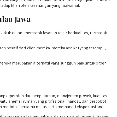
rhadap klien oleh kesenangan yang maksimal.
ulau Jawa
 kukuh dalam memasok layanan tafsir berkualitas, termasuk
 positif dari klien mereka. mereka ada kru yang terampil,
 mereka merupakan alternatif yang sungguh baik untuk order
ng diperoleh dari pengalaman, manajemen proyek, kualitas
a yaitu anemer rumah yang profesional, handal, dan berbobot
alian melintas bersama mulus serta memadati ekspektasi anda.
h. qyusi persada merupakan salah satu pemborong ahli yang