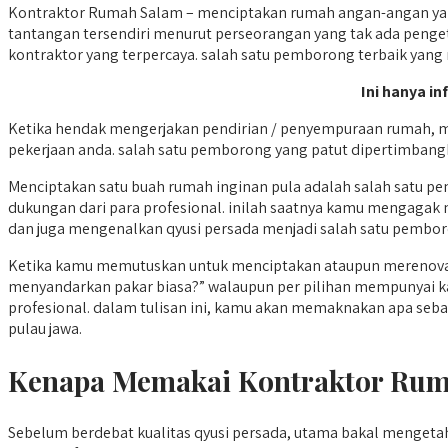
Kontraktor Rumah Salam – menciptakan rumah angan-angan yai
tantangan tersendiri menurut perseorangan yang tak ada penge
kontraktor yang terpercaya. salah satu pemborong terbaik yan
Ini hanya in
Ketika hendak mengerjakan pendirian / penyempuraan rumah, m
pekerjaan anda. salah satu pemborong yang patut dipertimbangk
Menciptakan satu buah rumah inginan pula adalah salah satu p
dukungan dari para profesional. inilah saatnya kamu mengagak
dan juga mengenalkan qyusi persada menjadi salah satu pemboron
Ketika kamu memutuskan untuk menciptakan ataupun merenovasi
menyandarkan pakar biasa?” walaupun per pilihan mempunyai ka
profesional. dalam tulisan ini, kamu akan memaknakan apa sebab
pulau jawa.
Kenapa Memakai Kontraktor Rum
Sebelum berdebat kualitas qyusi persada, utama bakal menge