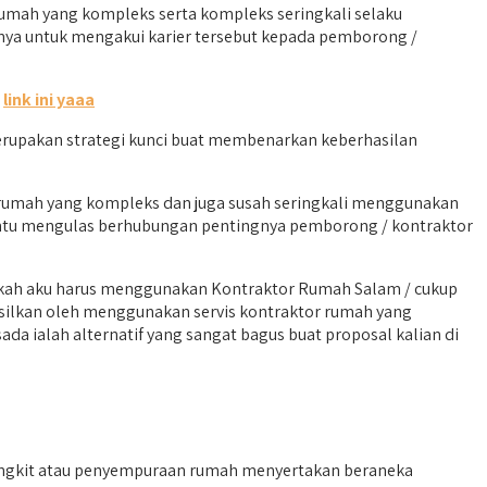
mah yang kompleks serta kompleks seringkali selaku
anya untuk mengakui karier tersebut kepada pemborong /
k
link ini yaaa
erupakan strategi kunci buat membenarkan keberhasilan
n rumah yang kompleks dan juga susah seringkali menggunakan
tentu mengulas berhubungan pentingnya pemborong / kontraktor
akah aku harus menggunakan Kontraktor Rumah Salam / cukup
asilkan oleh menggunakan servis kontraktor rumah yang
a ialah alternatif yang sangat bagus buat proposal kalian di
angkit atau penyempuraan rumah menyertakan beraneka