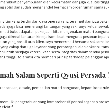
 membuat penyempuraan oleh kecermatan dan juga kualitas tinggi.
yang solid dan sudah menghandel bermacam order rumah sama suk
 tim yang terdiri dari daya operasi yang terampil dan juga paka
dan juga bisa memerangi tantangan yang sekiranya keluar sewa
mati bobot dapatan pekerjaan. kita mengenakan materi bangunan
a juga dikenal lantaran kinerja kami buat mengurus pesanan tepat 
an yang positif atas klien. saya mencermati bersama saksama k
 yang cakap dan juga layanan yang perorangan ialah doktrin utama
 untuk menjaga keterbukaan serta integritas dalam semua penila
ng tinggi. toleransi kita memberi prinsip terhadap pelanggan ap
ah Salam Seperti Qyusi Persada 
rencanaan, desain, pembelian materi bangunan, kepam konstruks
emiliki pengetahuan yang komprehensif perihal segenap pros
efektif.