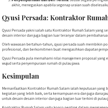
akhir, menegaskan apabila segenap uraian suah diselesaik
Qyusi Persada:
Kontraktor Ruma
Qyusi Persada yakni salah satu Kontraktor Rumah Salam yang se
desain interior dan juga bagian luar teranyar dalam pembaharua
Oleh wawasan bertahun-tahun, qyusi persada suah membikin port
profesional, dan berkomitmen buat mengasihkan dapatan jempo
Qyusi Persada pula memahami nilai manajemen proposal yang efis
wujud serta penyempuraan rumah di pulau jawa.
Kesimpulan
Memanfaatkan Kontraktor Rumah Salam ialah keputusan yang bi
kegiatan yang lebih baik, serta kemampuan era dan juga dana ja
untuk desain desain interior dan juga bagian luar terkini di pu
Kontraktor Rumah Salam yaitu konco penting dalam mengagenda