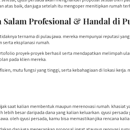
an atas baik, dan juga setelah itu mengoper menitipkan rumah te
h Salam
Profesional & Handal di P
tidaknya ternama di pulau jawa. mereka mempunyai reputasi yang
n serta eksplanasi rumah.
ofolio proyek-proyek berhasil serta mendapatkan melimpah ulasan
lan pada klien mereka.
ien, mutu fungsi yang tinggi, serta kebahagiaan di lokasi kerja.
jak saat kalian membentuk maupun merenovasi rumah. khasiat ya
uh lebih besar daripada dana yang kalian keluarkan. qyusi persad
lau jawa. oleh qyusi persada, kamu bisa memastikan jika rencana k
kan dan juga menerapkan proposal ingat ataupun renovasi ruma