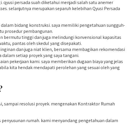
 qyusi persada suah diketahui menjadi salah satu anemer
ses. selanjutnya merupakan separuh kelebihan Qyusi Persada
r dalam bidang konstruksi. saya memiliki pengetahuan sungguh-
ktu prosedur pembangunan.
 bermutu tinggi dan juga melindungi konvensional kapasitas
waktu, pantas oleh skedul yang disepakati.
einginan dan juga niat klien, bersama membagikan rekomendasi
 dalam setiap proyek yang saya tangani.
ian pekerjaan kami. saya memberikan dugaan biaya yang jelas
abila kita hendak mendapati perolehan yang sesuai oleh yang
?
i, sampai resolusi proyek. mengenakan Kontraktor Rumah
es penyusunan rumah. kami menyandang pengetahuan dalam