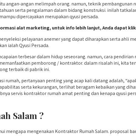
tu angan-angan melimpah orang. namun, teknik pembangunan ru
tahuan serta pengalaman dalam bidang konstruksi. inilah tatkal
g mampu dipercayakan merupakan qyusi persada.
formasi alat marketing, untuk info lebih lanjut, Anda dapat kli
enyeleksi pelayanan anemer yang dapat diharapkan serta ahli m
an ialah Qyusi Persada.
encapaian terbesar dalam hidup seseorang. namun, cara pendiria
 memanfaatkan pemborong / kontraktor. dalam risalah ini, kita 
g terbaik di pabrik ini.
 rumah, pertanyaan penting yang acap kali datang adalah, “ap
pabilitas serta kekurangan, terlihat beragam kebaikan yang dih
nya servis kontraktor rumah amat penting dan kenapa qyusi persad
ah Salam ?
tahui mengapa mengenakan Kontraktor Rumah Salam. proposal b