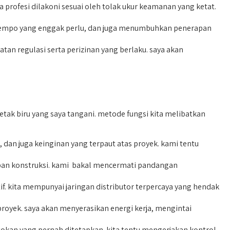
profesi dilakoni sesuai oleh tolak ukur keamanan yang ketat.
tempo yang enggak perlu, dan juga menumbuhkan penerapan
 regulasi serta perizinan yang berlaku. saya akan
ak biru yang saya tangani. metode fungsi kita melibatkan
an juga keinginan yang terpaut atas proyek. kami tentu
an konstruksi. kami bakal mencermati pandangan
. kita mempunyai jaringan distributor terpercaya yang hendak
oyek. saya akan menyerasikan energi kerja, mengintai
tokan yang pernah ditetapkan. kita tentu mengerjakan kontrol