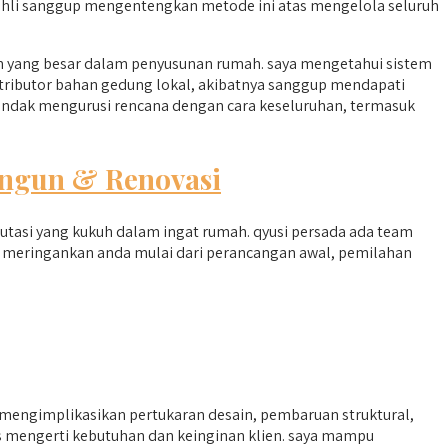
 ahli sanggup mengentengkan metode ini atas mengelola seluruh
 yang besar dalam penyusunan rumah. saya mengetahui sistem
distributor bahan gedung lokal, akibatnya sanggup mendapati
hendak mengurusi rencana dengan cara keseluruhan, termasuk
ngun & Renovasi
tasi yang kukuh dalam ingat rumah. qyusi persada ada team
p meringankan anda mulai dari perancangan awal, pemilahan
ngimplikasikan pertukaran desain, pembaruan struktural,
s mengerti kebutuhan dan keinginan klien. saya mampu