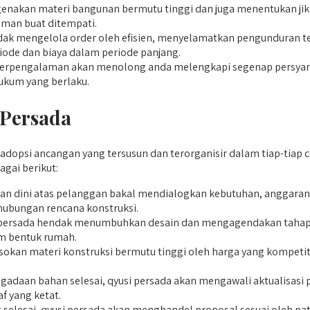
enakan materi bangunan bermutu tinggi dan juga menentukan jika 
aman buat ditempati.
k mengelola order oleh efisien, menyelamatkan pengunduran 
iode dan biaya dalam periode panjang.
rpengalaman akan menolong anda melengkapi segenap persyaratan
ukum yang berlaku.
 Persada
psi ancangan yang tersusun dan terorganisir dalam tiap-tiap cet
agai berikut:
 dini atas pelanggan bakal mendialogkan kebutuhan, anggaran, d
ubungan rencana konstruksi.
si persada hendak menumbuhkan desain dan mengagendakan tahap
am bentuk rumah.
kan materi konstruksi bermutu tinggi oleh harga yang kompetitif
daan bahan selesai, qyusi persada akan mengawali aktualisasi pr
f yang ketat.
t selesai, qyusi persada akan menghandel proposal sesuai oleh pa