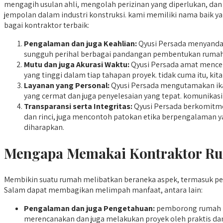
mengagih usulan ahli, mengolah perizinan yang diperlukan, dan
jempolan dalam industri konstruksi. kami memiliki nama baik 
bagai kontraktor terbaik:
Pengalaman dan juga Keahlian:
Qyusi Persada menyandang
sungguh perihal berbagai pandangan pembentukan rumah 
Mutu dan juga Akurasi Waktu:
Qyusi Persada amat mencer
yang tinggi dalam tiap tahapan proyek. tidak cuma itu, kit
Layanan yang Personal:
Qyusi Persada mengutamakan ikat
yang cermat dan juga penyelesaian yang tepat. komunikasi
Transparansi serta Integritas:
Qyusi Persada berkomitmen
dan rinci, juga mencontoh patokan etika berpengalaman ya
diharapkan.
Mengapa Memakai Kontraktor Rum
Membikin suatu rumah melibatkan beraneka aspek, termasuk pe
Salam dapat membagikan melimpah manfaat, antara lain:
Pengalaman dan juga Pengetahuan:
pemborong rumah m
merencanakan dan juga melakukan proyek oleh praktis dan 