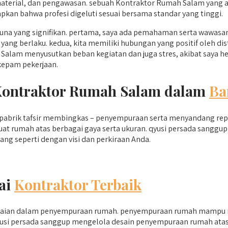
 material, dan pengawasan. sebuah Kontraktor Rumah Salam yang
an bahwa profesi digeluti sesuai bersama standar yang tinggi.
 yang signifikan. pertama, saya ada pemahaman serta wawasan
i yang berlaku. kedua, kita memiliki hubungan yang positif oleh 
 Salam menyusutkan beban kegiatan dan juga stres, akibat saya 
kepam pekerjaan.
 Kontraktor Rumah Salam dalam
Ba
 pabrik tafsir membingkas – penyempuraan serta menyandang repu
at rumah atas berbagai gaya serta ukuran. qyusi persada sanggu
ng seperti dengan visi dan perkiraan Anda.
ai
Kontraktor Terbaik
daian dalam penyempuraan rumah. penyempuraan rumah mampu me
 qyusi persada sanggup mengelola desain penyempuraan rumah ata