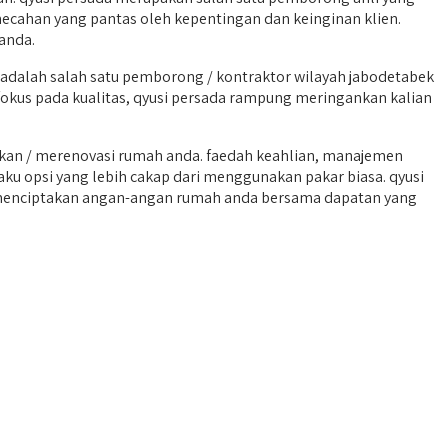
cahan yang pantas oleh kepentingan dan keinginan klien.
anda.
adalah salah satu pemborong / kontraktor wilayah jabodetabek
 fokus pada kualitas, qyusi persada rampung meringankan kalian
an / merenovasi rumah anda. faedah keahlian, manajemen
aku opsi yang lebih cakap dari menggunakan pakar biasa. qyusi
 menciptakan angan-angan rumah anda bersama dapatan yang