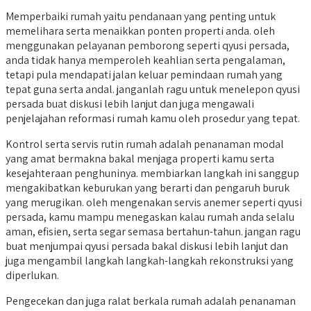
Memperbaiki rumah yaitu pendanaan yang penting untuk
memelihara serta menaikkan ponten properti anda. oleh
menggunakan pelayanan pemborong seperti qyusi persada,
anda tidak hanya memperoleh keahlian serta pengalaman,
tetapi pula mendapati jalan keluar pemindaan rumah yang
tepat guna serta andal. janganlah ragu untuk menelepon qyusi
persada buat diskusi lebih lanjut dan juga mengawali
penjelajahan reformasi rumah kamu oleh prosedur yang tepat.
Kontrol serta servis rutin rumah adalah penanaman modal
yang amat bermakna bakal menjaga properti kamu serta
kesejahteraan penghuninya. membiarkan langkah ini sanggup
mengakibatkan keburukan yang berarti dan pengaruh buruk
yang merugikan. oleh mengenakan servis anemer seperti qyusi
persada, kamu mampu menegaskan kalau rumah anda selalu
aman, efisien, serta segar semasa bertahun-tahun. jangan ragu
buat menjumpai qyusi persada bakal diskusi lebih lanjut dan
juga mengambil langkah langkah-langkah rekonstruksi yang
diperlukan.
Pengecekan dan juga ralat berkala rumah adalah penanaman