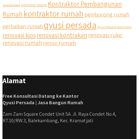
Kontraktor Pembangunan
Jabodetabek
kontraktor jakarta
kontraktor rumah
Rumah
pemborong rumah
qyusi persada
perbaikan rumah
Qyusi Persada Kontraktor
renovasi kios
renovasi kontrakan
renovasi ruko
renovasi rumah
renov rumah
Alamat
Free Konsultasi Datang ke Kantor
Qyusi Persada | Jasa Bangun Rumah
Zam Zam Square Condet Unit 5A. Jl. Raya Condet No.4,
RT.10/RW.3, Balekambang, Kec. Kramat jati