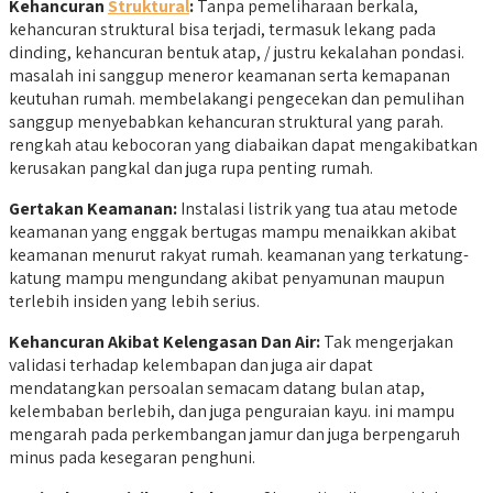
Kehancuran
Struktural
:
Tanpa pemeliharaan berkala,
kehancuran struktural bisa terjadi, termasuk lekang pada
dinding, kehancuran bentuk atap, / justru kekalahan pondasi.
masalah ini sanggup meneror keamanan serta kemapanan
keutuhan rumah. membelakangi pengecekan dan pemulihan
sanggup menyebabkan kehancuran struktural yang parah.
rengkah atau kebocoran yang diabaikan dapat mengakibatkan
kerusakan pangkal dan juga rupa penting rumah.
Gertakan Keamanan:
Instalasi listrik yang tua atau metode
keamanan yang enggak bertugas mampu menaikkan akibat
keamanan menurut rakyat rumah. keamanan yang terkatung-
katung mampu mengundang akibat penyamunan maupun
terlebih insiden yang lebih serius.
Kehancuran Akibat Kelengasan Dan Air:
Tak mengerjakan
validasi terhadap kelembapan dan juga air dapat
mendatangkan persoalan semacam datang bulan atap,
kelembaban berlebih, dan juga penguraian kayu. ini mampu
mengarah pada perkembangan jamur dan juga berpengaruh
minus pada kesegaran penghuni.