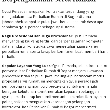
Qyusi Persada merupakan kontraktor terpandang yang
mengadakan Jasa Perbaikan Rumah di Bogor di zona
jabodetabek sampai se pulau jawa. berikut separuh dasar apa
sebabnya qyusi persada sebagai opsi utama:
Regu Profesional Dan Juga Profesional:
Qyusi Persada
menyandang kru yang terdiri dari berpengalaman kompeten
dalam industri konstruksi. saya mengetahui nuansa karier
perbaikan rumah serta kerap berkomitmen buat memberi hasil
terbaik.
Gapaian Layanan Yang Luas:
Qyusi Persada, selaku kontraktor
penyedia Jasa Perbaikan Rumah di Bogor menjamu kawasan
jabodetabek dan se pulau jawa, melingkupi bermacam model
proposal servis rumah. ini menciptakan qyusi persada jadi
pemborong yang mampu dipercayakan untuk memenuhi
beragam kebutuhan.komitmen akan kepuasan pelanggan:
qyusi persada kerap berkomitmen untuk memberikan layanan
paling baik dan menguatkan kesenangan pelanggan.
kontraktor Jasa Perbaikan Rumah di Bogor mencermati