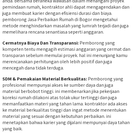
anda. bersama beraneka wawasan dalam menangani proyek
pemindaan rumah, kontraktor ahli dapat mengagendakan dan
juga membuat karier dengan efisiensi durasi dan biaya.
pemborong Jasa Perbaikan Rumah di Bogor mengetahui
metode menghindarkan masalah yang lumrah terjadi dan juga
memelihara rencana senantiasa seperti anggaran.
Cermatnya Biaya Dan Transparansi:
Pemborong yang
kompeten tentu mengagih estimasi anggaran yang cermat dan
transparan sebelum memulai proyek. hal ini menunjang kamu
merencanakan perhitungan oleh lebih positif dan juga
mencegah dana tidak terduga.
SDM &
Pemakaian Material Berkualitas:
Pemborong yang
profesional mempunyai akses ke sumber daya dan juga
material berbobot tinggi. ini membenarkan jika pekerjaan
koreksi rumah dilakoni atas tolak ukur tertinggi dan juga
memanfaatkan materi yang tahan lama. kontraktor ada akses
ke material berkualitas tinggi dan ingat metode menentukan
material yang sesuai dengan kebutuhan perbaikan. ini
menetapkan bahwa karier yang dijalani mempunyai daya tahan
yang baik.