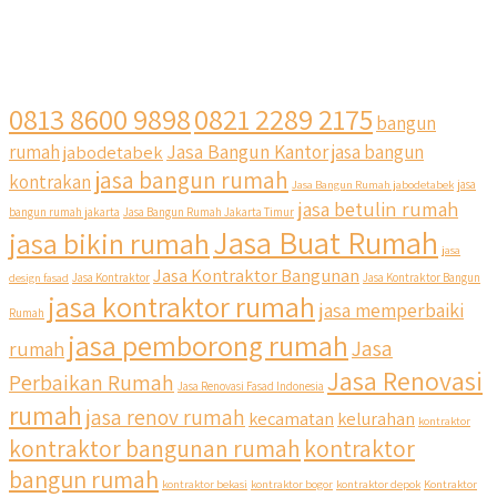
0813 8600 9898
0821 2289 2175
bangun
Jasa Bangun Kantor
rumah
jabodetabek
jasa bangun
jasa bangun rumah
kontrakan
Jasa Bangun Rumah jabodetabek
jasa
jasa betulin rumah
bangun rumah jakarta
Jasa Bangun Rumah Jakarta Timur
Jasa Buat Rumah
jasa bikin rumah
jasa
Jasa Kontraktor Bangunan
design fasad
Jasa Kontraktor
Jasa Kontraktor Bangun
jasa kontraktor rumah
jasa memperbaiki
Rumah
jasa pemborong rumah
Jasa
rumah
Jasa Renovasi
Perbaikan Rumah
Jasa Renovasi Fasad Indonesia
rumah
jasa renov rumah
kecamatan
kelurahan
kontraktor
kontraktor bangunan rumah
kontraktor
bangun rumah
kontraktor bekasi
kontraktor bogor
kontraktor depok
Kontraktor