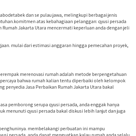
abodetabek dan se pulau jawa, melingkupi berbagai jenis
tuhan.komitmen atas kebahagiaan pelanggan: qyusi persada
Rumah Jakarta Utara mencermati keperluan anda dengan jeli
jaan. mulai dari estimasi anggaran hingga pemecahan proyek,
i serempak merenovasi rumah adalah metode berpengetahuan
p percaya bahwa rumah kalian tentu diperbaiki oleh kelompok
ng penyedia Jasa Perbaikan Rumah Jakarta Utara bakal
jasa pemborong serupa qyusi persada, anda enggak hanya
 menunuti qyusi persada bakal diskusi lebih lanjut dan juga
an penghuninya. membelakangi perbuatan ini mampu
usi persada, anda dapat menguatkan kalau rumah anda selalu