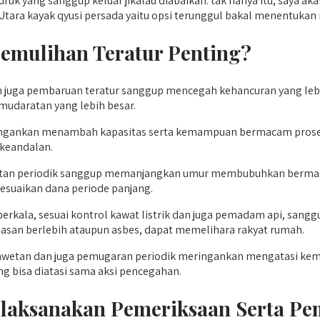
h buruk yang sanggup keluar jikalau diabaikan. tak hanya itu, 
tara kayak qyusi persada yaitu opsi terunggul bakal menentukan r
Pemulihan Teratur Penting?
juga pembaruan teratur sanggup mencegah kehancuran yang leb
udaratan yang lebih besar.
ingankan menambah kapasitas serta kemampuan bermacam prosedu
 keandalan.
an periodik sanggup memanjangkan umur membubuhkan bermacam u
yesuaikan dana periode panjang.
rkala, sesuai kontrol kawat listrik dan juga pemadam api, sang
asan berlebih ataupun asbes, dapat memelihara rakyat rumah.
etan dan juga pemugaran periodik meringankan mengatasi kemala
ng bisa diatasi sama aksi pencegahan.
elaksanakan Pemeriksaan Serta P