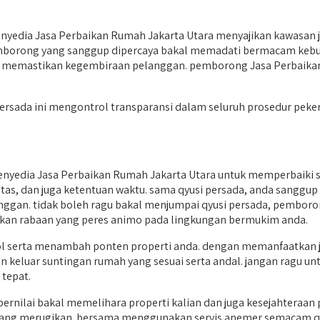
nyedia Jasa Perbaikan Rumah Jakarta Utara menyajikan kawasan j
emborong yang sanggup dipercaya bakal memadati bermacam kebu
 memastikan kegembiraan pelanggan. pemborong Jasa Perbaikan 
rsada ini mengontrol transparansi dalam seluruh prosedur peker
penyedia Jasa Perbaikan Rumah Jakarta Utara untuk memperbaik
litas, dan juga ketentuan waktu. sama qyusi persada, anda sanggu
nggan. tidak boleh ragu bakal menjumpai qyusi persada, pemboro
kan rabaan yang peres animo pada lingkungan bermukim anda.
ol serta menambah ponten properti anda. dengan memanfaatkan 
luar suntingan rumah yang sesuai serta andal. jangan ragu untuk
tepat.
bernilai bakal memelihara properti kalian dan juga kesejahtera
yang merugikan. bersama menggunakan servis anemer semacam qy