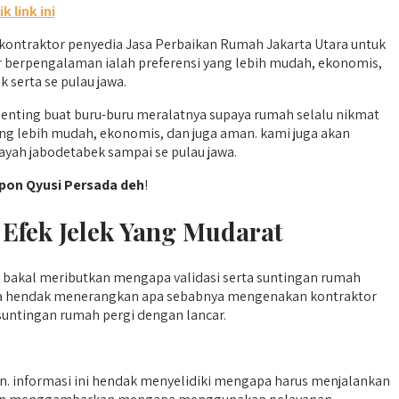
ik link ini
kontraktor penyedia Jasa Perbaikan Rumah Jakarta Utara untuk
 berpengalaman ialah preferensi yang lebih mudah, ekonomis,
 serta se pulau jawa.
nting buat buru-buru meralatnya supaya rumah selalu nikmat
ng lebih mudah, ekonomis, dan juga aman. kami juga akan
yah jabodetabek sampai se pulau jawa.
pon Qyusi Persada deh
!
Efek Jelek Yang Mudarat
 bakal meributkan mengapa validasi serta suntingan rumah
, saya hendak menerangkan apa sebabnya mengenakan kontraktor
untingan rumah pergi dengan lancar.
n. informasi ini hendak menyelidiki mengapa harus menjalankan