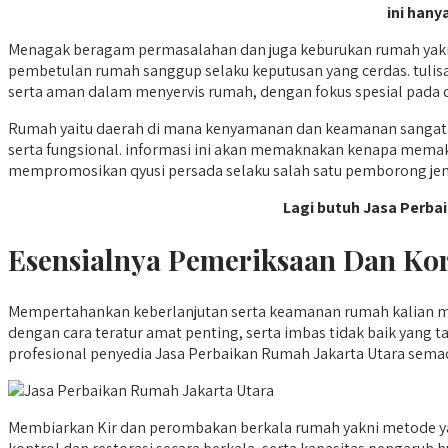
ini hany
Menagak beragam permasalahan dan juga keburukan rumah yakni 
pembetulan rumah sanggup selaku keputusan yang cerdas. tuli
serta aman dalam menyervis rumah, dengan fokus spesial pada qy
Rumah yaitu daerah di mana kenyamanan dan keamanan sangat p
serta fungsional. informasi ini akan memaknakan kenapa memaka
mempromosikan qyusi persada selaku salah satu pemborong jem
Lagi butuh Jasa Perba
Esensialnya Pemeriksaan Dan Kor
Mempertahankan keberlanjutan serta keamanan rumah kalian men
dengan cara teratur amat penting, serta imbas tidak baik yang
profesional penyedia Jasa Perbaikan Rumah Jakarta Utara sem
Membiarkan Kir dan perombakan berkala rumah yakni metode yan