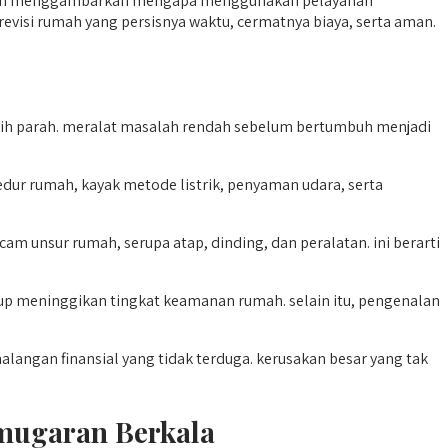
saya akan menggambarkan mengapa menggunakan pelayanan
evisi rumah yang persisnya waktu, cermatnya biaya, serta aman.
ih parah. meralat masalah rendah sebelum bertumbuh menjadi
r rumah, kayak metode listrik, penyaman udara, serta
nsur rumah, serupa atap, dinding, dan peralatan. ini berarti
gup meninggikan tingkat keamanan rumah. selain itu, pengenalan
ngan finansial yang tidak terduga. kerusakan besar yang tak
emugaran Berkala