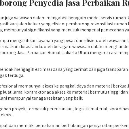
rong Penyedia Jasa Perbaikan R
an juga wawasan dalam mengatasi beragam model servis rumah. k
asihkan jalan keluar yang efisien. pemborong rekonsiliasi rum
g mempunyai signifikansi yang menusuk mengenai pemecahan yang 
pu mengasihkan layanan yang pesat dan efisien. oleh wawasan b
ncermatkan durasi anda. oleh beragam wawasan dalam menghandel
mborong Jasa Perbaikan Rumah Jakarta Utara mengerti cara meng
 hendak mengagih estimasi dana yang cermat dan juga transparan
gak terduga.
esional mempunyai akses ke pangkal daya dan material berkualit
g kuat lama. kontraktor ada akses ke material bermutu tinggi d
lani mempunyai tenaga resistan yang baik.
enap proyek, termasuk perencanaan, logistik material, koordina
teknis.
pat dan memiliki pemahaman berhubungan persyaratan per-ken