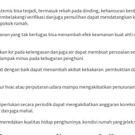
temis bisa terjadi, termasuk rekah pada dinding, kehancuran bent
belakangi verifikasi dan juga pemulihan dapat mendatangkan ke
 pokok rumah.
eamanan yang tak bertugas bisa menambah efek keamanan buat ah
n kir pada kelengasan dan juga air dapat membuat persoalan ser
dampak minus pada kebugaran penghuni.
awat dengan baik dapat menambah akibat kebakaran. pembuktian 
ur hvac atau perputaran udara mampu mengakibatkan penurunan ku
perlukan secara periodik dapat mengakibatkan anggaran koreksi 
dan juga mahal.
redakan kualitas hidup penghuninya. kondisi rumah yang jelek sa