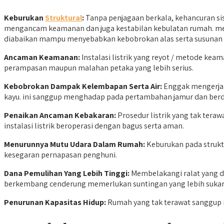
Keburukan
Struktural
:
Tanpa penjagaan berkala, kehancuran sis
mengancam keamanan dan juga kestabilan kebulatan rumah. mem
diabaikan mampu menyebabkan kebobrokan alas serta susunan
Ancaman Keamanan:
Instalasi listrik yang reyot / metode k
perampasan maupun malahan petaka yang lebih serius.
Kebobrokan Dampak Kelembapan Serta Air:
Enggak mengerjaka
kayu. ini sanggup menghadap pada pertambahan jamur dan ber
Penaikan Ancaman Kebakaran:
Prosedur listrik yang tak ter
instalasi listrik beroperasi dengan bagus serta aman.
Menurunnya Mutu Udara Dalam Rumah:
Keburukan pada strukt
kesegaran pernapasan penghuni.
Dana Pemulihan Yang Lebih Tinggi:
Membelakangi ralat yang di
berkembang cenderung memerlukan suntingan yang lebih sukar 
Penurunan Kapasitas Hidup:
Rumah yang tak terawat sanggup me