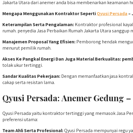
Jakarta Utara dari anemer anda bisa membenarkan keamanan hu
Mengapa Menggunakan Kontraktor Seperti
Qyusi Persada
– 
Keterampilan Serta Pengalaman:
Kontraktor profesional kay
rumah. penyedia Jasa Perbaikan Rumah Jakarta Utara sanggup me
Manajemen Proposal Yang Efisien:
Pemborong hendak mengurusi
menurut pemilik rumah.
Akses Ke Pangkal Energi Dan Juga Material Berkualitas:
pem
tolak ukur tertinggi.
Sandar Kualitas Pekerjaan:
Dengan memanfaatkan jasa kontrakt
cakap serta resistan lama.
Qyusi Persada:
Anemer Gedung – J
Qyusi Persada yaitu kontraktor tertinggi yang memasok Jasa Per
preferensi utama:
Team Ahli Serta Profesional:
Qyusi Persada mempunyai regu yang