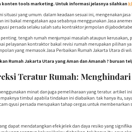
a konten tools marketing. Untuk informasi jelasnya silahkan
kl
situasi yang umum. dalam keadaan sesuai ini, mengenakan jasa 
san ini bakal mengatakan apa sebabnya menggunakan Jasa anemer
usi persada selaku salah satu kontraktor jempolan di jabodetabek
enting. tengah rumah menjumpai masalah ataupun kerusakan, pe
i pelayanan kontraktor bakal revisi rumah merupakan pilihan ya
polan yang memasok Jasa Perbaikan Rumah Jakarta Utara di wila
ikan Rumah Jakarta Utara yang Aman dan Amanah ? buruan tel
eksi Teratur Rumah: Menghindari 
ggunakan minat dan juga pemeliharaan yang teratur. artikel ini
 tampaknya timbul apabila tindakan ini diabaikan. tak hanya itu
acam qyusi persada merupakan tahap cergas untuk membenarkan s
g dapat mendatangkan efek jelek dan daya resiko yang signifika