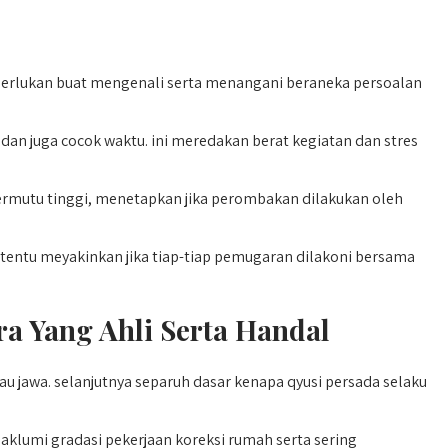
perlukan buat mengenali serta menangani beraneka persoalan
n juga cocok waktu. ini meredakan berat kegiatan dan stres
 bermutu tinggi, menetapkan jika perombakan dilakukan oleh
entu meyakinkan jika tiap-tiap pemugaran dilakoni bersama
a Yang Ahli Serta Handal
u jawa. selanjutnya separuh dasar kenapa qyusi persada selaku
aklumi gradasi pekerjaan koreksi rumah serta sering