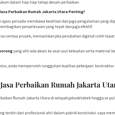
kum dalam tiap-tiap tahap desain perbaikan.
Jasa Perbaikan Rumah Jakarta Utara Penting?
ak qyusi persada membawa keahlian dan juga pengalaman yang di
mbagikan penyelesaian yang tepat dan juga efektif.
 semua proyek, memastikan jika perubahan digeluti oleh tepat da
borong
yang ahli ada akses ke asal usul kekuatan serta material
or, anda memperoleh rungguhan kualitas pekerjaan. kontraktor t
asa Perbaikan Rumah Jakarta Utar
baikan Rumah Jakarta Utara di wilayah jabodetabek hingga se pula
 terdiri dari profesional ahli dalam pabrik konstruksi. saya mem