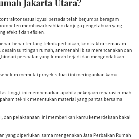
umah Jakarta Utara?
ontraktor sesuai qyusi persada telah berjumpa beragam
ah kompeten membawa keahlian dan juga pengetahuan yang
efektif dan efisien.
enar-benar tentang teknik perbaikan, kontraktor semacam
 desain suntingan rumah, anemer ahli bisa merencanakan dan
hindari persoalan yang lumrah terjadi dan mengendalikan
 sebelum memulai proyek. situasi ini meringankan kamu
as tinggi. ini membenarkan apabila pekerjaan reparasi rumah
an paham teknik menentukan material yang pantas bersama
si, dan pelaksanaan. ini memberikan kamu kemerdekaan bakal
an yang diperlukan. sama mengenakan Jasa Perbaikan Rumah