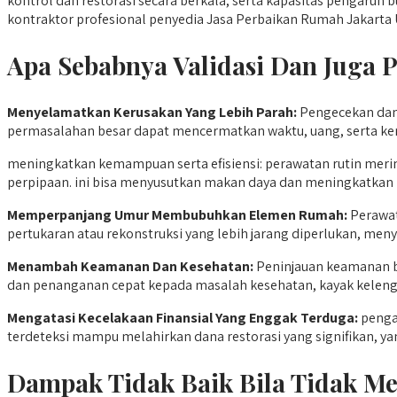
kontrol dan restorasi secara berkala, serta kapasitas pengaru
kontraktor profesional penyedia Jasa Perbaikan Rumah Jakarta U
Apa Sebabnya Validasi Dan Juga 
Menyelamatkan Kerusakan Yang Lebih Parah:
Pengecekan dan 
permasalahan besar dapat mencermatkan waktu, uang, serta kem
meningkatkan kemampuan serta efisiensi: perawatan rutin mer
perpipaan. ini bisa menyusutkan makan daya dan meningkatkan
Memperpanjang Umur Membubuhkan Elemen Rumah:
Perawat
pertukaran atau rekonstruksi yang lebih jarang diperlukan, men
Menambah Keamanan Dan Kesehatan:
Peninjauan keamanan be
dan penanganan cepat kepada masalah kesehatan, kayak keleng
Mengatasi Kecelakaan Finansial Yang Enggak Terduga:
pengaw
terdeteksi mampu melahirkan dana restorasi yang signifikan, ya
Dampak Tidak Baik Bila Tidak M