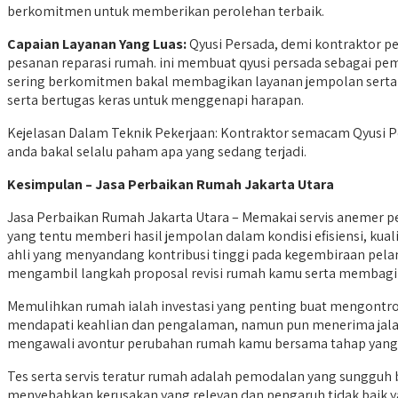
berkomitmen untuk memberikan perolehan terbaik.
Capaian Layanan Yang Luas:
Qyusi Persada, demi kontraktor pe
pesanan reparasi rumah. ini membuat qyusi persada sebagai p
sering berkomitmen bakal membagikan layanan jempolan serta
serta bertugas keras untuk menggenapi harapan.
Kejelasan Dalam Teknik Pekerjaan: Kontraktor semacam Qyusi Pe
anda bakal selalu paham apa yang sedang terjadi.
Kesimpulan – Jasa Perbaikan Rumah Jakarta Utara
Jasa Perbaikan Rumah Jakarta Utara – Memakai servis anemer 
yang tentu memberi hasil jempolan dalam kondisi efisiensi, kua
ahli yang menyandang kontribusi tinggi pada kegembiraan pela
mengambil langkah proposal revisi rumah kamu serta membagi
Memulihkan rumah ialah investasi yang penting buat mengontr
mendapati keahlian dan pengalaman, namun pun menerima jalan ke
mengawali avontur perubahan rumah kamu bersama tahap yang 
Tes serta servis teratur rumah adalah pemodalan yang sungguh 
menyebabkan kerusakan yang relevan dan pengaruh tidak baik 