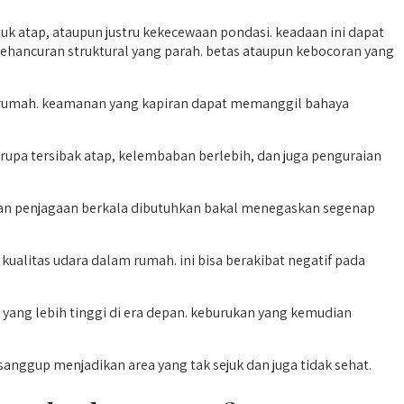
uk atap, ataupun justru kekecewaan pondasi. keadaan ini dapat
hancuran struktural yang parah. betas ataupun kebocoran yang
li rumah. keamanan yang kapiran dapat memanggil bahaya
upa tersibak atap, kelembaban berlebih, dan juga penguraian
dan penjagaan berkala dibutuhkan bakal menegaskan segenap
alitas udara dalam rumah. ini bisa berakibat negatif pada
yang lebih tinggi di era depan. keburukan yang kemudian
nggup menjadikan area yang tak sejuk dan juga tidak sehat.