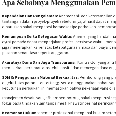
Apa Sebabnya Menggunakan Pembo
Kepandaian Dan Pengalaman:
Anemer ahli ada keterampilan d
tantangan dalam proyek-proyek sebelumnya, alhasil dapat meng
diharuskan bakal mengatasi beraneka tipe perbaikan. pemboron
Kemampuan Serta Ketegasan Waktu:
Anemer yang handal mam
qyusi persada dapat mengerjakan profesi persisnya waktu, me
juga menerapkan karier atas ketepatgunaan masa dan biaya. pe
pesanan senantiasa seperti anggaran.
Akuratnya Dana Dan Juga Transparansi:
Kontraktor yang ahli
memikirkan perkiraan atas lebih positif dan mencegah dana eng
SDM &
Penggunaan Material Berkualitas:
Pemborong yang prof
digeluti atas parameter tertinggi serta menggunakan bahan yan
kebutuhan perbaikan. ini memastikan bahwa pekerjaan yang dija
manajemen desain yang efisien: pemborong bakal mengurusi seg
fokus pada tindakan lain tanpa mesti khawatir perihal perincian 
Keamanan Hukum:
anemer profesional mengenal hukum setem