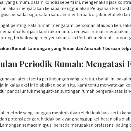
al yang umum. dalam kondisi seperti ini, mengenakan jasa kont
l ini akan menyatakan kenapa menggunakan Pelayanan kontraktor a
usi persada bagai salah satu anemer terbaik di jabodetabek dan j
ngat penting. kala rumah mengalami persoalan ataupun kerusak
memanfaatkan jasa kontraktor untuk renovasi rumah merupakan p
orong terbaik yang menyediakan Jasa Perbaikan Rumah Lamongan 
baikan Rumah Lamongan yang Aman dan Amanah ? buruan telpo
etulan Periodik Rumah: Mengatasi
nakan atensi serta perlindungan yang teratur. risalah ini baka
alin kalau aksi ini diabaikan. selain itu, kami tentu menyataka
ur pandai untuk menguatkan suntingan rumah bergerak atas lanc
metode yang sanggup menimbulkan efek tidak baik serta kapasita
, dan potensi pengaruh tidak baik yang sanggup kelihatan bila di
Lamongan semacam qyusi persada merupakan preferensi paling ba