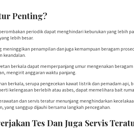
tur Penting?
perombakan periodik dapat menghindari keburukan yang lebih p
ang lebih besar.
ng meninggikan penampilan dan juga kemampuan beragam prosedur r
n keandalan.
tan berkala dapat memperpanjang umur mengenakan beragam bagia
an, mengirit anggaran waktu panjang.
an berkala, serupa pengecekan kawat listrik dan pemadam api, b
perti kelengasan berlebih atau asbes, dapat memelihara bait ruma
rawatan dan servis teratur menunjang menghindarkan kecelakaan 
an, yang sanggup dijauhi bersama langkah pencegahan.
rjakan Tes Dan Juga Servis Terat