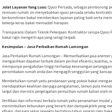
Julat Layanan Yang Luas:
Qyusi Persada, sebagai pemborong pe
renovasi rumah. ini menyebabkan qyusi persada selaku kontra
berkomitmen bakal memberikan layanan paling baik serta mem
bekerja keras bakal memadati harapan.
Transparansi Dalam Teknik Pekerjaan: Kontraktor serupa Qyusi 
bakal rajin mengerti apa yang selagi terjadi.
Kesimpulan – Jasa Perbaikan Rumah Lamongan
Jasa Perbaikan Rumah Lamongan – Memanfaatkan jasa anemer p
mengasihkan dapatan terbaik dalam perihal efisiensi, kualitas, 
mempunyai pengabdian tinggi terhadap kesenangan pelanggan.
perombakan rumah anda dan mengagih senggolan yang kancap 
Membetulkan rumah yaitu pendanaan yang pokok bakal mengawas
mendapatkan keahlian dan juga pengalaman, lamun pula mendapa
lanjut dan merintis penjelajahan pemulihan rumah kalian oleh m
Verifikasi dan reformasi berkala rumah yaitu penanaman modal
menimbulkan keburukan yang berarti dan dampak jelek yang me
efisien, dan juga segar sewaktu bertahun-tahun. jangan ragu ba