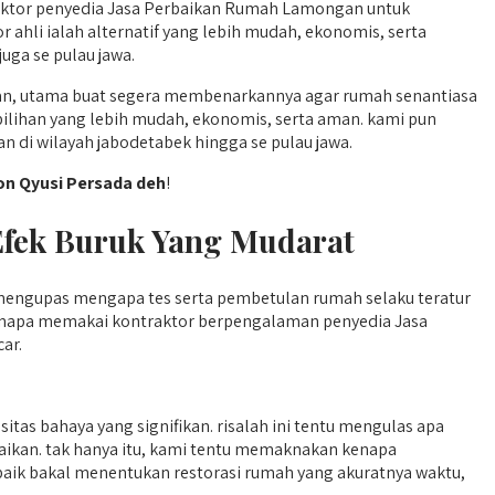
raktor penyedia Jasa Perbaikan Rumah Lamongan untuk
hli ialah alternatif yang lebih mudah, ekonomis, serta
uga se pulau jawa.
an, utama buat segera membenarkannya agar rumah senantiasa
ilihan yang lebih mudah, ekonomis, serta aman. kami pun
di wilayah jabodetabek hingga se pulau jawa.
n Qyusi Persada deh
!
 Efek Buruk Yang Mudarat
l mengupas mengapa tes serta pembetulan rumah selaku teratur
n kenapa memakai kontraktor berpengalaman penyedia Jasa
ar.
s bahaya yang signifikan. risalah ini tentu mengulas apa
abaikan. tak hanya itu, kami tentu memaknakan kenapa
ik bakal menentukan restorasi rumah yang akuratnya waktu,