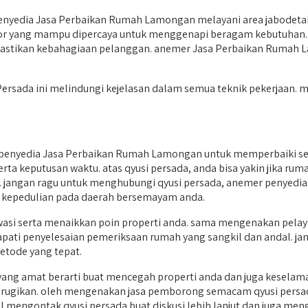
nyedia Jasa Perbaikan Rumah Lamongan melayani area jabodetabe
ktor yang mampu dipercaya untuk menggenapi beragam kebutuhan.
astikan kebahagiaan pelanggan. anemer Jasa Perbaikan Rumah La
Persada ini melindungi kejelasan dalam semua teknik pekerjaan. 
enyedia Jasa Perbaikan Rumah Lamongan untuk memperbaiki sek
serta keputusan waktu. atas qyusi persada, anda bisa yakin jika r
 jangan ragu untuk menghubungi qyusi persada, anemer penyed
kepedulian pada daerah bersemayam anda.
i serta menaikkan poin properti anda. sama mengenakan pelayan
ti penyelesaian pemeriksaan rumah yang sangkil dan andal. jang
etode yang tepat.
 yang amat berarti buat mencegah properti anda dan juga kesel
rugikan. oleh mengenakan jasa pemborong semacam qyusi persad
kal mengontak qyusi persada buat diskusi lebih lanjut dan juga m