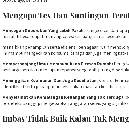
tepat biaya, serta aman.
Mengapa Tes Dan Suntingan Tera
Mencegah Keburukan Yang Lebih Parah:
Pengecekan dan juga 
masalah besar dapat menyingkat waktu, uang, serta kecelakaan y
menaikkan penampilan serta efisiensi: penjagaan rutin menolo
ini mampu mengecilkan konsumsi tenaga dan juga meningkatka
Memperpanjang Umur Membubuhkan Elemen Rumah:
Pengawe
berharga penukaran maupun reparasi yang lebih jarang diperluk
Meninggikan Keamanan Dan Juga Kesehatan:
Kontrol keaman
identifikasi serta penanganan lekas akan masalah kesehatan, se
Menyelamatkan Kemalangan Keuangan Yang Tak Terduga:
pe
terdeteksi sanggup menyebabkan anggaran servis yang signifik
Imbas Tidak Baik Kalau Tak Menge