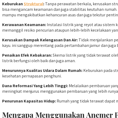
Keburukan
Struktural
:
Tanpa perawatan berkala, kerusakan str
bisa mengancam keamanan dan juga stabilitas keutuhan rumah. 
mampu mengakibatkan kehancuran asas dan juga tekstur penti
Kerawanan Keamanan:
Instalasi listrik yang reyot atau sis
memanggil resiko pencurian ataupun lebih-lebih kecelakaan yang
Kerusakan Dampak Kelengasan Dan Air:
Tidak menjalankan pe
kayu. ini sanggup merentang pada pertambahan jamur dan juga
Penaikan Efek Kebakaran:
Skema listrik yang tidak terawat ol
listrik berfungsi oleh baik dan juga aman.
Menurunnya Kualitas Udara Dalam Rumah:
Keburukan pada str
kesehatan pernapasan penghuni.
Dana Reformasi Yang Lebih Tinggi:
Melalaikan pembaruan yang 
meningkat menjurus menggunakan pembaruan yang lebih runya
Penurunan Kapasitas Hidup:
Rumah yang tidak terawat dapat m
Mengapa Menggunakan Anemer P