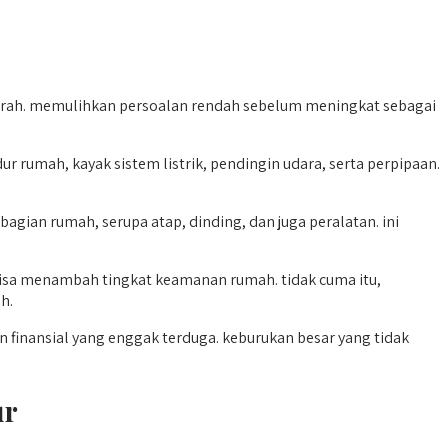
arah. memulihkan persoalan rendah sebelum meningkat sebagai
umah, kayak sistem listrik, pendingin udara, serta perpipaan.
n rumah, serupa atap, dinding, dan juga peralatan. ini
isa menambah tingkat keamanan rumah. tidak cuma itu,
h.
finansial yang enggak terduga. keburukan besar yang tidak
ur