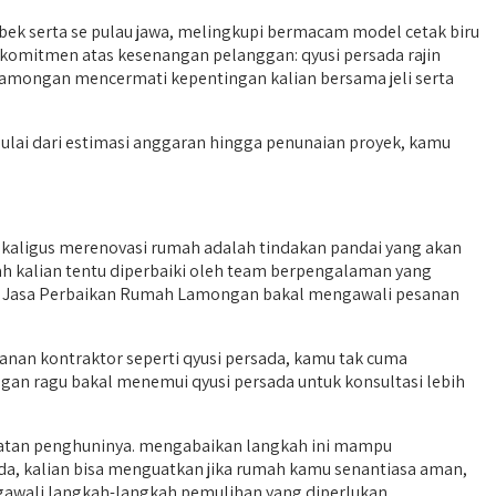
k serta se pulau jawa, melingkupi bermacam model cetak biru
komitmen atas kesenangan pelanggan: qyusi persada rajin
mongan mencermati kepentingan kalian bersama jeli serta
mulai dari estimasi anggaran hingga penunaian proyek, kamu
aligus merenovasi rumah adalah tindakan pandai yang akan
umah kalian tentu diperbaiki oleh team berpengalaman yang
ia Jasa Perbaikan Rumah Lamongan bakal mengawali pesanan
an kontraktor seperti qyusi persada, kamu tak cuma
an ragu bakal menemui qyusi persada untuk konsultasi lebih
amatan penghuninya. mengabaikan langkah ini mampu
a, kalian bisa menguatkan jika rumah kamu senantiasa aman,
engawali langkah-langkah pemulihan yang diperlukan.