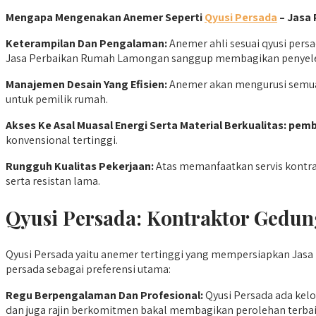
Mengapa Mengenakan Anemer Seperti
Qyusi Persada
– Jasa
Keterampilan Dan Pengalaman:
Anemer ahli sesuai qyusi per
Jasa Perbaikan Rumah Lamongan sanggup membagikan penyelesa
Manajemen Desain Yang Efisien:
Anemer akan mengurusi semua p
untuk pemilik rumah.
Akses Ke Asal Muasal Energi Serta Material Berkualitas:
pemb
konvensional tertinggi.
Rungguh Kualitas Pekerjaan:
Atas memanfaatkan servis kontra
serta resistan lama.
Qyusi Persada:
Kontraktor Gedun
Qyusi Persada yaitu anemer tertinggi yang mempersiapkan Jasa 
persada sebagai preferensi utama:
Regu Berpengalaman Dan Profesional:
Qyusi Persada ada kelo
dan juga rajin berkomitmen bakal membagikan perolehan terbai