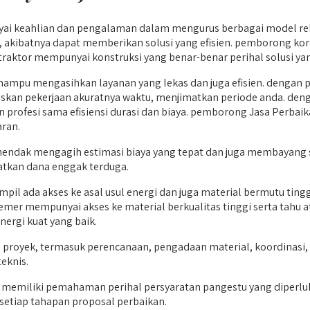
i keahlian dan pengalaman dalam mengurus berbagai model rek
 akibatnya dapat memberikan solusi yang efisien. pemborong ko
aktor mempunyai konstruksi yang benar-benar perihal solusi yang 
mpu mengasihkan layanan yang lekas dan juga efisien. dengan p
skan pekerjaan akuratnya waktu, menjimatkan periode anda. de
rofesi sama efisiensi durasi dan biaya. pemborong Jasa Perb
aran.
 hendak mengagih estimasi biaya yang tepat dan juga membayang 
atkan dana enggak terduga.
il ada akses ke asal usul energi dan juga material bermutu tingg
mer mempunyai akses ke material berkualitas tinggi serta tahu 
ergi kuat yang baik.
 proyek, termasuk perencanaan, pengadaan material, koordinasi,
eknis.
 memiliki pemahaman perihal persyaratan pangestu yang diper
tiap tahapan proposal perbaikan.