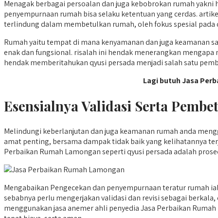
Menagak berbagai persoalan dan juga kebobrokan rumah yakni h
penyempurnaan rumah bisa selaku ketentuan yang cerdas. artike
terlindung dalam membetulkan rumah, oleh fokus spesial pada qy
Rumah yaitu tempat di mana kenyamanan dan juga keamanan sa
enak dan fungsional. risalah ini hendak menerangkan mengapa 
hendak memberitahukan qyusi persada menjadi salah satu pemb
Lagi butuh Jasa Per
Esensialnya Validasi Serta Pemb
Melindungi keberlanjutan dan juga keamanan rumah anda menggu
amat penting, bersama dampak tidak baik yang kelihatannya terj
Perbaikan Rumah Lamongan seperti qyusi persada adalah prosed
Mengabaikan Pengecekan dan penyempurnaan teratur rumah ialah 
sebabnya perlu mengerjakan validasi dan revisi sebagai berkala
menggunakan jasa anemer ahli penyedia Jasa Perbaikan Rumah 