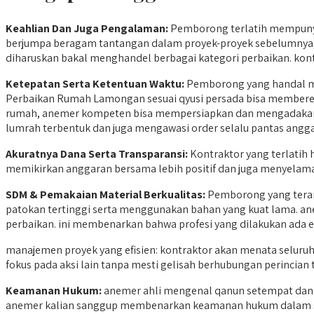
Keahlian Dan Juga Pengalaman:
Pemborong terlatih mempunya
berjumpa beragam tantangan dalam proyek-proyek sebelumnya,
diharuskan bakal menghandel berbagai kategori perbaikan. kontr
Ketepatan Serta Ketentuan Waktu:
Pemborong yang handal ma
Perbaikan Rumah Lamongan sesuai qyusi persada bisa membere
rumah, anemer kompeten bisa mempersiapkan dan mengadakan p
lumrah terbentuk dan juga mengawasi order selalu pantas angg
Akuratnya Dana Serta Transparansi:
Kontraktor yang terlatih
memikirkan anggaran bersama lebih positif dan juga menyelam
SDM &
Pemakaian Material Berkualitas:
Pemborong yang teramp
patokan tertinggi serta menggunakan bahan yang kuat lama. ane
perbaikan. ini membenarkan bahwa profesi yang dilakukan ada en
manajemen proyek yang efisien: kontraktor akan menata seluruh
fokus pada aksi lain tanpa mesti gelisah berhubungan perincian t
Keamanan Hukum:
anemer ahli mengenal qanun setempat dan
anemer kalian sanggup membenarkan keamanan hukum dalam se