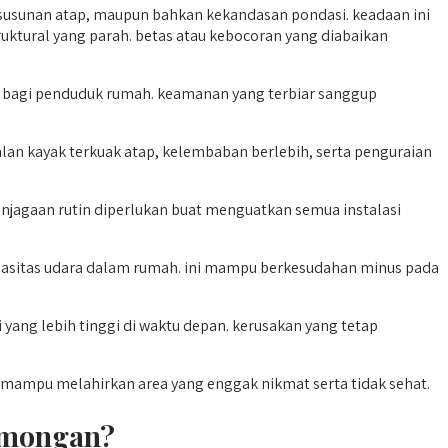
 susunan atap, maupun bahkan kekandasan pondasi. keadaan ini
ktural yang parah. betas atau kebocoran yang diabaikan
an bagi penduduk rumah. keamanan yang terbiar sanggup
n kayak terkuak atap, kelembaban berlebih, serta penguraian
enjagaan rutin diperlukan buat menguatkan semua instalasi
pasitas udara dalam rumah. ini mampu berkesudahan minus pada
yang lebih tinggi di waktu depan. kerusakan yang tetap
 mampu melahirkan area yang enggak nikmat serta tidak sehat.
amongan?