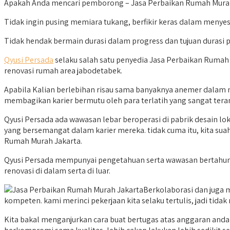
Apakah Anda mencari pemborong – Jasa Perbaikan Rumah Murah Ja
Tidak ingin pusing memiara tukang, berfikir keras dalam menyes
Tidak hendak bermain durasi dalam progress dan tujuan duras
Qyusi Persada
selaku salah satu penyedia Jasa Perbaikan Rumah M
renovasi rumah area jabodetabek.
Apabila Kalian berlebihan risau sama banyaknya anemer dalam m
membagikan karier bermutu oleh para terlatih yang sangat tera
Qyusi Persada ada wawasan lebar beroperasi di pabrik desain l
yang bersemangat dalam karier mereka. tidak cuma itu, kita s
Rumah Murah Jakarta.
Qyusi Persada mempunyai pengetahuan serta wawasan bertahun
renovasi di dalam serta di luar.
Berkolaborasi dan juga m
kompeten. kami merinci pekerjaan kita selaku tertulis, jadi tida
Kita bakal menganjurkan cara buat bertugas atas anggaran and