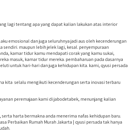
g lagi tentang apa yang dapat kalian lakukan atas interior
aku emosional dan juga seluruhnya jadi aus oleh kecenderungan
sendiri. maupun lebih jelek lagi, kesal. penyempuraan
da, kamar tidur kamu mendapati corak yang kamu sukai,
reka masuk, kamar tidur mereka. pembaharuan pada dasarnya
ti untuk hari-hari dan juga kehidupan kita. kami, qyusi persada
ma kita selalu mengikuti kecenderungan serta inovasi terbaru
ayanan peremajaan kami di jabodetabek, menunjang kalian
 serta harta bermakna anda menerima nafas kehidupan baru.
asa Perbaikan Rumah Murah Jakarta | qyusi persada tak hanya
udah.