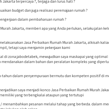
karta terpercaya ?, terjaga dan lurus hati ?
uaikan budget dan juga realisasi peremajaan rumah ?
i pengerjaan dalam pembaharuan rumah ?
urah Jakarta, memberi apa yang Anda perlukan, selaku jalan kelua
elaksanakan Jasa Perbaikan Rumah Murah Jakarta, alkisah kalian 
mpil, tetapi saya menjamin pekerjaan kami
okal di zona jabodetabek, mewujudkan saya maskapai yang optimal
uah mendanakan dalam bahan dan peralatan kompleks yang diperl
-tahun dalam penyempuraan bermutu dan kompeten positif di me
enjadikan saya menjadi konco Jasa Perbaikan Rumah Murah Jakarta 
k memiliki yang terbengkalai ataupun yang tertutupi
a / menambahkan pesanan melalui tahap yang berbeda. dalam mere