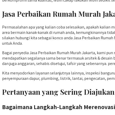
berkompromi sama kualitas, lebih cakap lakukan lebih sedikit s
Jasa Perbaikan Rumah Murah Jak
Permasalahan apa yang kalian coba selesaikan, apakah kalian 
area bermain kanak-kanak di rumah anda, kemungkinannya tidak 
silakan hubungi kita sebagai konco anda Jasa Perbaikan Rumah 
untuk Anda.
Bagai penyedia Jasa Perbaikan Rumah Murah Jakarta, kami pun
mendapatkan segalanya sama benar termasuk arsitek & desain ban
dan juga anggaran, sehabis disetujui, tafsir yang sebenarnya. p
Kita menyodorkan layanan selanjutnya lainnya, inspeksi ban
penyempuraan dapur, plumbing, listrik, lantai, pengecatan, pe
Pertanyaan yang Sering Diajuk
Bagaimana Langkah-Langkah Merenovasi