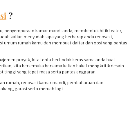
si
?
ru, penyempuraan kamar mandi anda, membentuk bilik teater,
sudah kalian menyudahi apa yang berharap anda renovasi,
ituasi umum rumah kamu dan membuat daftar dan opsi yang pantas
jemen proyek, kita tentu bertindak keras sama anda buat
erikan, kita bersemuka bersama kalian bakal mengkritik desain
ot tinggi yang tepat masa serta pantas anggaran.
aan rumah, renovasi kamar mandi, pembaharuan dan
kang, garasi serta meruah lagi.