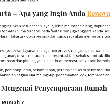
erta lakukan oleh cakap
arta –
Apa yang Ingin Anda
Renova
menginginkan perubahaan layout, lebih melimpah ruang, dapur ba
terbatas cuma terbatas pada fantasi dan juga anggaran anda. se
Murah Jakarta – qyusi persada dari sana, saya akan menyurvei s
 menyodorkan layanan manajemen proyek, menjadi perseroan mana
gunan, cara struktural, dan presentasi izin. sehabis kontrak dib
erencanaan dan planing yaitu kunci buat memastikan desain berbob
gunan, pembongkaran, penambahan, peremajaan serta penyempurn
mbaharuan bagian luar melingkupi penambahan, dek, lembaran bela
an Mengenai Penyempuraan Rumah
 Rumah ?