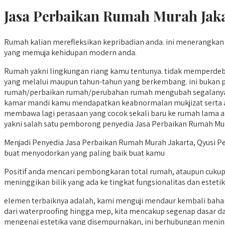
Jasa Perbaikan Rumah Murah Jak
Rumah kalian merefleksikan kepribadian anda. ini menerangkan h
yang memuja kehidupan modern anda.
Rumah yakni lingkungan riang kamu tentunya. tidak memperdeba
yang melalui maupun tahun-tahun yang berkembang. ini bukan pe
rumah/perbaikan rumah/perubahan rumah mengubah segalanya t
kamar mandi kamu mendapatkan keabnormalan mukjizat serta a
membawa lagi perasaan yang cocok sekali baru ke rumah lama and
yakni salah satu pemborong penyedia Jasa Perbaikan Rumah M
Menjadi Penyedia Jasa Perbaikan Rumah Murah Jakarta, Qyusi Per
buat menyodorkan yang paling baik buat kamu
Positif anda mencari pembongkaran total rumah, ataupun cukup
meninggikan bilik yang ada ke tingkat fungsionalitas dan esteti
elemen terbaiknya adalah, kami menguji mendaur kembali baha
dari waterproofing hingga mep, kita mencakup segenap dasar da
mengenai estetika yang disempurnakan, ini berhubungan meningg