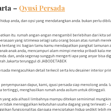
arta –
Qyusi Persada
idup anda, dan opsi yang mendatangkan anda. bukan perlu dibilan
tkan itu. rumah angan-angan mengambil berlebihan dari kita sel
rasaan yang istimewa selagi satu orang bosan atas rumah mereka 
entang ini. bagian tamu kamu mendapatkan pangkat lamunan an
nak-anak anda, mencampuri alam mimpi mereka pribadi kala me
a. dan, anda segenap sungguh mengerti apa yang anyar bisa digelu
urah Jakarta terunggul di JABODETABEK
sada mengacuhkan detail terkecil serta kru desainer interior pri
 penyempuraan dapur, kami, qyusi persada siap menolong anda. l
ka tertinggi, menghasilkan rumah anda asilum untuk ditinggali.
n yang ada alhasil limbahnya mampu ditekan seminimal mungkin,
n tidak meninggalkan kebutuhan usaha dagang yang terlewati – J
ikan fungsionalitas dan juga menciptakan hidup sedikit lebih m