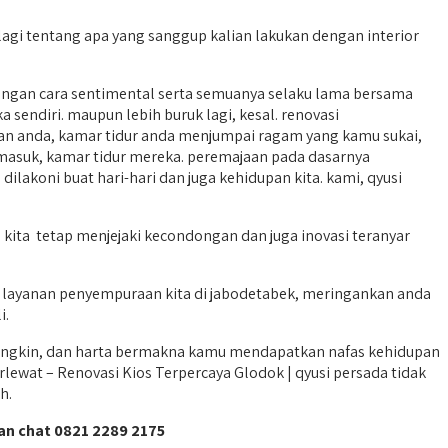
gi tentang apa yang sanggup kalian lakukan dengan interior
ngan cara sentimental serta semuanya selaku lama bersama
endiri. maupun lebih buruk lagi, kesal. renovasi
n anda, kamar tidur anda menjumpai ragam yang kamu sukai,
asuk, kamar tidur mereka. peremajaan pada dasarnya
lakoni buat hari-hari dan juga kehidupan kita. kami, qyusi
 kita tetap menjejaki kecondongan dan juga inovasi teranyar
. layanan penyempuraan kita di jabodetabek, meringankan anda
i.
mungkin, dan harta bermakna kamu mendapatkan nafas kehidupan
ewat – Renovasi Kios Terpercaya Glodok | qyusi persada tidak
h.
an chat 0821 2289 2175