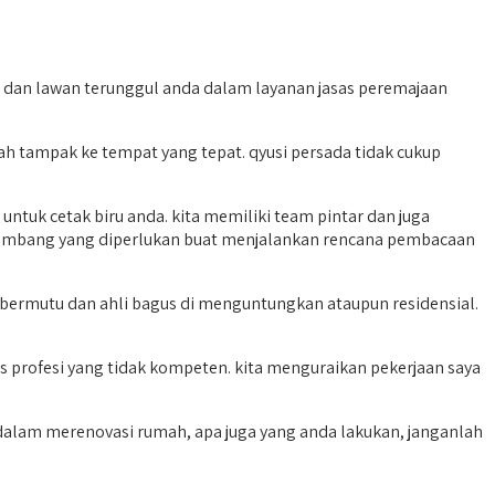
n dan lawan terunggul anda dalam layanan jasas peremajaan
h tampak ke tempat yang tepat. qyusi persada tidak cukup
untuk cetak biru anda. kita memiliki team pintar dan juga
erkembang yang diperlukan buat menjalankan rencana pembacaan
ermutu dan ahli bagus di menguntungkan ataupun residensial.
rofesi yang tidak kompeten. kita menguraikan pekerjaan saya
 dalam merenovasi rumah, apa juga yang anda lakukan, janganlah