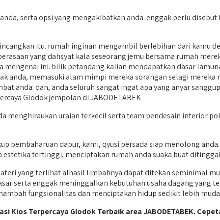
a, serta opsi yang mengakibatkan anda. enggak perlu disebut la
cangkan itu. rumah inginan mengambil berlebihan dari kamu de
erasaan yang dahsyat kala seseorang jemu bersama rumah mereka s
engenai ini. bilik petandang kalian mendapatkan dasar lamuna
nak anda, memasuki alam mimpi mereka sorangan selagi mereka m
 anda. dan, anda seluruh sangat ingat apa yang anyar sanggup di
erpercaya Glodok jempolan di JABODETABEK
a menghiraukan uraian terkecil serta team pendesain interior pol
kup pembaharuan dapur, kami, qyusi persada siap menolong anda
 estetika tertinggi, menciptakan rumah anda suaka buat ditinggal
ateri yang terlihat alhasil limbahnya dapat ditekan seminimal 
sar serta enggak meninggalkan kebutuhan usaha dagang yang terl
nambah fungsionalitas dan menciptakan hidup sedikit lebih muda
asi Kios Terpercaya Glodok Terbaik area JABODETABEK. Cepet