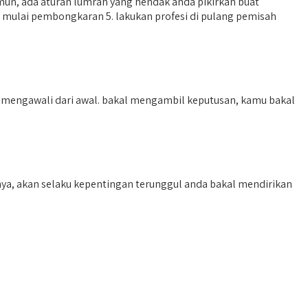
un, ada aturan lumrah yang hendak anda pikirkan buat
4. mulai pembongkaran 5. lakukan profesi di pulang pemisah
/ mengawali dari awal. bakal mengambil keputusan, kamu bakal
nya, akan selaku kepentingan terunggul anda bakal mendirikan