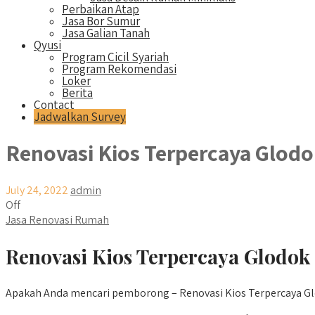
Perbaikan Atap
Jasa Bor Sumur
Jasa Galian Tanah
Qyusi
Program Cicil Syariah
Program Rekomendasi
Loker
Berita
Contact
Jadwalkan Survey
Renovasi Kios Terpercaya Glod
July 24, 2022
admin
Off
Jasa Renovasi Rumah
Renovasi Kios Terpercaya Glodok 
Apakah Anda mencari pemborong – Renovasi Kios Terpercaya Glo