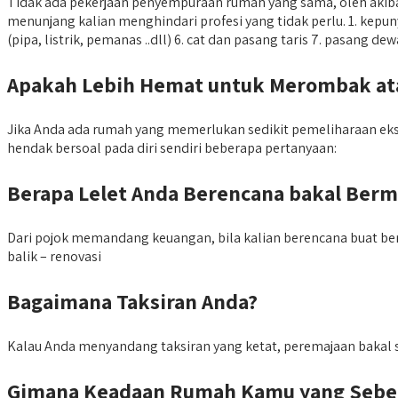
Tidak ada pekerjaan penyempuraan rumah yang sama, oleh akiba
menunjang kalian menghindari profesi yang tidak perlu. 1. kepun
(pipa, listrik, pemanas ..dll) 6. cat dan pasang taris 7. pasang 
Apakah Lebih Hemat untuk Merombak a
Jika Anda ada rumah yang memerlukan sedikit pemeliharaan eks
hendak bersoal pada diri sendiri beberapa pertanyaan:
Berapa Lelet Anda Berencana bakal Ber
Dari pojok memandang keuangan, bila kalian berencana buat ber
balik – renovasi
Bagaimana Taksiran Anda?
Kalau Anda menyandang taksiran yang ketat, peremajaan bakal s
Gimana Keadaan Rumah Kamu yang Sebe