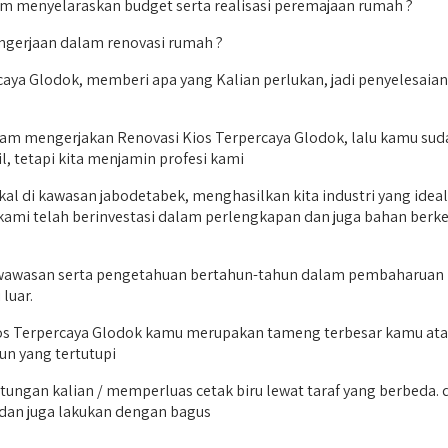
m menyelaraskan budget serta realisasi peremajaan rumah ?
ngerjaan dalam renovasi rumah ?
caya Glodok, memberi apa yang Kalian perlukan, jadi penyelesaia
am mengerjakan Renovasi Kios Terpercaya Glodok, lalu kamu suda
l, tetapi kita menjamin profesi kami
al di kawasan jabodetabek, menghasilkan kita industri yang ideal 
, kami telah berinvestasi dalam perlengkapan dan juga bahan b
wawasan serta pengetahuan bertahun-tahun dalam pembaharuan b
luar.
Terpercaya Glodok kamu merupakan tameng terbesar kamu atas p
un yang tertutupi
ungan kalian / memperluas cetak biru lewat taraf yang berbeda.
t dan juga lakukan dengan bagus