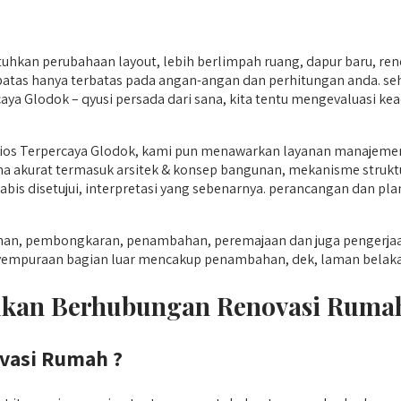
hkan perubahaan layout, lebih berlimpah ruang, dapur baru, re
tas hanya terbatas pada angan-angan dan perhitungan anda. seh
caya Glodok – qyusi persada dari sana, kita tentu mengevaluasi 
Kios Terpercaya Glodok, kami pun menawarkan layanan manajeme
kurat termasuk arsitek & konsep bangunan, mekanisme struktural
is disetujui, interpretasi yang sebenarnya. perancangan dan pla
gunan, pembongkaran, penambahan, peremajaan dan juga pengerj
enyempuraan bagian luar mencakup penambahan, dek, laman belaka
jukan Berhubungan Renovasi Ruma
vasi Rumah ?