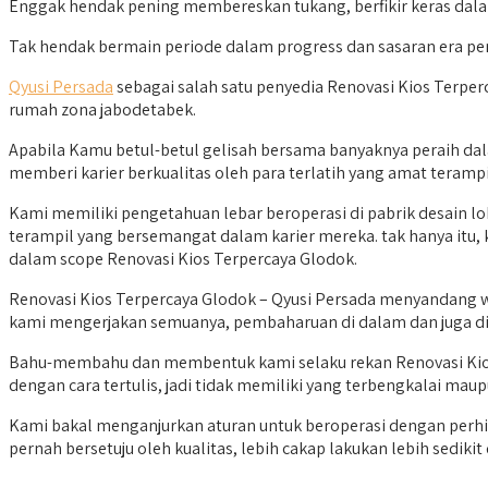
Enggak hendak pening membereskan tukang, berfikir keras dala
Tak hendak bermain periode dalam progress dan sasaran era pe
Qyusi Persada
sebagai salah satu penyedia Renovasi Kios Terper
rumah zona jabodetabek.
Apabila Kamu betul-betul gelisah bersama banyaknya peraih dal
memberi karier berkualitas oleh para terlatih yang amat terampi
Kami memiliki pengetahuan lebar beroperasi di pabrik desain lok
terampil yang bersemangat dalam karier mereka. tak hanya itu
dalam scope Renovasi Kios Terpercaya Glodok.
Renovasi Kios Terpercaya Glodok – Qyusi Persada menyandang 
kami mengerjakan semuanya, pembaharuan di dalam dan juga di 
Bahu-membahu dan membentuk kami selaku rekan Renovasi Kios 
dengan cara tertulis, jadi tidak memiliki yang terbengkalai maup
Kami bakal menganjurkan aturan untuk beroperasi dengan perhit
pernah bersetuju oleh kualitas, lebih cakap lakukan lebih sediki