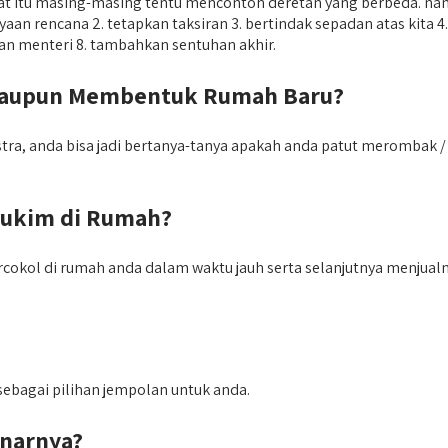
t itu masing-masing tentu mencontoh deretan yang berbeda. nam
yaan rencana 2. tetapkan taksiran 3. bertindak sepadan atas kita 
dewan menteri 8. tambahkan sentuhan akhir.
taupun Membentuk Rumah Baru?
tra, anda bisa jadi bertanya-tanya apakah anda patut merombak 
mukim di Rumah?
cokol di rumah anda dalam waktu jauh serta selanjutnya menjual
ebagai pilihan jempolan untuk anda.
narnya?