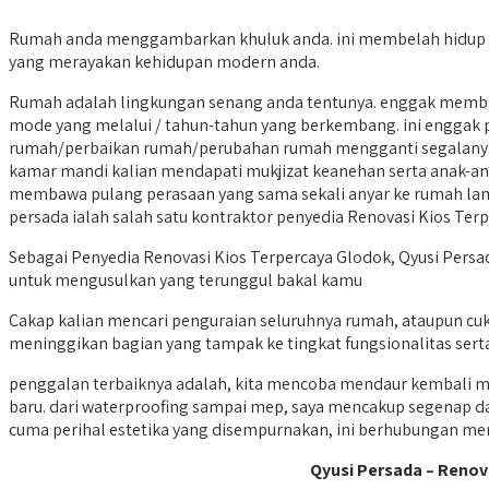
Rumah anda menggambarkan khuluk anda. ini membelah hidup and
yang merayakan kehidupan modern anda.
Rumah adalah lingkungan senang anda tentunya. enggak membin
mode yang melalui / tahun-tahun yang berkembang. ini enggak p
rumah/perbaikan rumah/perubahan rumah mengganti segalanya m
kamar mandi kalian mendapati mukjizat keanehan serta anak-a
membawa pulang perasaan yang sama sekali anyar ke rumah lambat
persada ialah salah satu kontraktor penyedia Renovasi Kios T
Sebagai Penyedia Renovasi Kios Terpercaya Glodok, Qyusi Persad
untuk mengusulkan yang terunggul bakal kamu
Cakap kalian mencari penguraian seluruhnya rumah, ataupun cu
meninggikan bagian yang tampak ke tingkat fungsionalitas serta
penggalan terbaiknya adalah, kita mencoba mendaur kembali m
baru. dari waterproofing sampai mep, saya mencakup segenap da
cuma perihal estetika yang disempurnakan, ini berhubungan me
Qyusi Persada – Renov