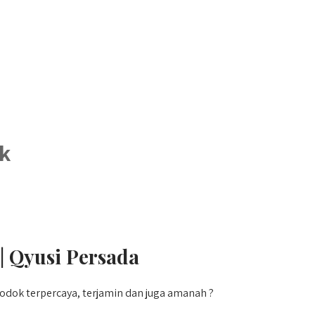
ok
| Qyusi Persada
dok terpercaya, terjamin dan juga amanah ?