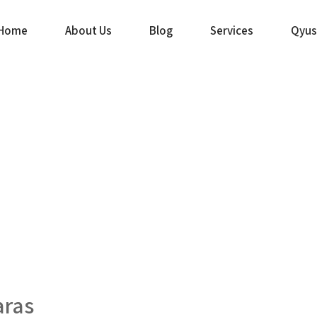
Home
About Us
Blog
Services
Qyus
aras