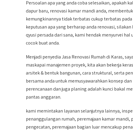
Persoalan apa yang anda coba selesaikan, apakah k
dapur baru, renovasi kamar mandi anda, membentuk 
kemungkinannya tidak terbatas cukup terbatas pada 
keputusan apa yang berharap anda renovasi, silakan
qyusi persada dari sana, kami hendak menyurvei ha
cocok buat anda.
Menjadi penyedia Jasa Renovasi Rumah di Karas, s
maskapai manajemen proyek, kita akan bekerja kera
arsitek & bentuk bangunan, cara struktural, serta pen
bersama anda untuk memusyawarahkan konsep dan ang
perencanaan dan juga planing adalah kunci bakal me
pantas anggaran.
kami memintakan layanan selanjutnya lainnya, ins
penanggulangan rumah, peremajaan kamar mandi, pere
pengecatan, peremajaan bagian luar mencakup penam