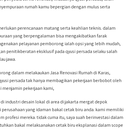
penyempuraan rumah kamu bepergian dengan mulus serta
rlukan perencanaan matang serta keahlian teknis. dalam
mpuraan yang berpengalaman bisa mengakibatkan farak
engenakan pelayanan pemborong ialah opsi yang lebih mudah,
 penitikberatan eksklusif pada qyusi persada selaku salah
lau jawa.
rong dalam melakaukan Jasa Renovasi Rumah di Karas,
 qyusi persada tak hanya membagikan pekerjaan berbobot oleh
i menjamin pekerjaan kami,
industri desain lokal di area di jakarta mergat depok
 perusahaan yang idaman bakal cetak biru anda. kami memiliki
m profesi mereka. tidak cuma itu, saya suah berinvestasi dalam
tuhkan bakal melaksanakan cetak biru eksplanasi dalam scope