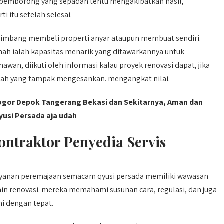
i pemborong yang sepadan tentu mengakibatkan hasil,
i itu setelah selesai.
timbang membeli properti anyar ataupun membuat sendiri.
ah ialah kapasitas menarik yang ditawarkannya untuk
n, diikuti oleh informasi kalau proyek renovasi dapat, jika
mah yang tampak mengesankan. mengangkat nilai.
gor Depok Tangerang Bekasi dan Sekitarnya, Aman dan
usi Persada aja udah
ntraktor Penyedia Servis
yanan peremajaan semacam qyusi persada memiliki wawasan
in renovasi. mereka memahami susunan cara, regulasi, dan juga
ni dengan tepat.