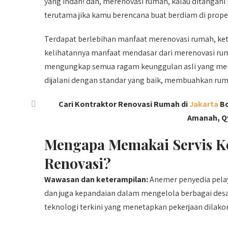
yang indah! dan, merenovasi rumah, kalau ditangan
terutama jika kamu berencana buat berdiam di propert
Terdapat berlebihan manfaat merenovasi rumah, ke
kelihatannya manfaat mendasar dari merenovasi rum
mengungkap semua ragam keunggulan asli yang menawa
dijalani dengan standar yang baik, membuahkan ru
Cari Kontraktor Renovasi Rumah di
Jakarta
Bo
Amanah, Qy
Mengapa Memakai Servis Ko
Renovasi?
Wawasan
dan keterampilan:
Anemer penyedia pela
dan juga kepandaian dalam mengelola berbagai desa
teknologi terkini yang menetapkan pekerjaan dilako