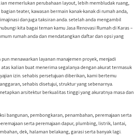
alian memerlukan perubahaan layout, lebih membludak ruang,
bagian teater, kawasan bermain kanak-kanak di rumah anda,
imajinasi dan juga taksiran anda. setelah anda mengambil
 hubungi kita bagai teman kamu Jasa Renovasi Rumah di Karas –
l umum rumah anda dan mendatangkan daftar dan opsi yang
aya pun menawarkan layanan manajemen proyek, menjadi
s atas kalian buat menerima segalanya dengan akurat termasuk
yajian izin. sehabis persetujuan diberikan, kami bertemu
garan, sehabis disetujui, struktur yang sebenarnya.
netapkan arsitektur berkualitas tinggi yang akuratnya masa dan
peksi bangunan, pembongkaran, penambahan, peremajaan serta
majaan serta peremajaan dapur, plumbing, listrik, lantai,
bahan, dek, halaman belakang, garasi serta banyak lagi.