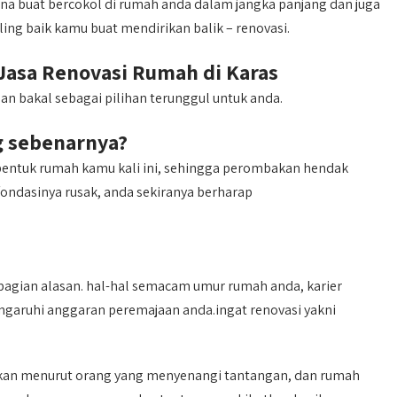
ana buat bercokol di rumah anda dalam jangka panjang dan juga
ng baik kamu buat mendirikan balik – renovasi.
Jasa Renovasi Rumah di Karas
an bakal sebagai pilihan terunggul untuk anda.
g sebenarnya?
s bentuk rumah kamu kali ini, sehingga perombakan hendak
u fondasinya rusak, anda sekiranya berharap
agian alasan. hal-hal semacam umur rumah anda, karier
ngaruhi anggaran peremajaan anda.ingat renovasi yakni
kan menurut orang yang menyenangi tantangan, dan rumah