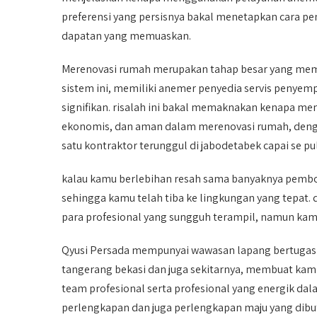
preferensi yang persisnya bakal menetapkan cara 
dapatan yang memuaskan.
Merenovasi rumah merupakan tahap besar yang meme
sistem ini, memiliki anemer penyedia servis penye
signifikan. risalah ini bakal memaknakan kenapa m
ekonomis, dan aman dalam merenovasi rumah, dengan
satu kontraktor terunggul di jabodetabek capai se pu
kalau kamu berlebihan resah sama banyaknya pembo
sehingga kamu telah tiba ke lingkungan yang tepat.
para profesional yang sungguh terampil, namun kam
Qyusi Persada mempunyai wawasan lapang bertugas di 
tangerang bekasi dan juga sekitarnya, membuat kami
team profesional serta profesional yang energik dala
perlengkapan dan juga perlengkapan maju yang dibu