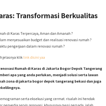
ras: Transformasi Berkualitas
mah di Karas Terpercaya, Aman dan Amanah ?
lam menyesuaikan budget dan realisasi renovasi rumah ?
aktu pengerjaan dalam renovasi rumah ?
h jelasnya klik
link disini yaa
 Renovasi Rumah di Karas di Jakarta Bogor Depok Tangerang
beri apa yang anda perlukan, menjadi solusi serta lawan
mah zona di jakarta bogor depok tangerang bekasi dan juga
ekelilingnya.
emograman serta eksekusi yang cermat. risalah ini hendak
enyedia servis renovasi, khususnya qyusi persada, ialah