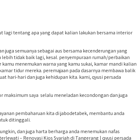
 lagi tentang apa yang dapat kalian lakukan bersama interior
dan juga semuanya sebagai aus bersama kecenderungan yang
 lebih tidak baik lagi, kesal. penyempuraan rumah/perbaikan
dur kamu menemukan warna yang kamu sukai, kamar mandi kalian
 kamar tidur mereka. peremajaan pada dasarnya membawa balik
 hari-hari dan juga kehidupan kita. kami, qyusi persada
erior maksimum saya selalu meneladan kecondongan dan juga
layanan pembaharuan kita di jabodetabek, membantu anda
tuk ditinggali.
ungkin, dan juga harta berharga anda menemukan nafas
rlewati – Renovasi Kios Syariah di Tangerang | qyusi persada