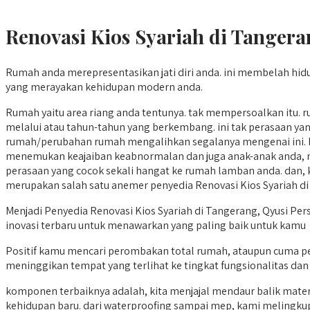
Renovasi Kios Syariah di Tanger
Rumah anda merepresentasikan jati diri anda. ini membelah hidu
yang merayakan kehidupan modern anda.
Rumah yaitu area riang anda tentunya. tak mempersoalkan itu.
melalui atau tahun-tahun yang berkembang. ini tak perasaan ya
rumah/perubahan rumah mengalihkan segalanya mengenai ini. b
menemukan keajaiban keabnormalan dan juga anak-anak anda, 
perasaan yang cocok sekali hangat ke rumah lamban anda. dan, k
merupakan salah satu anemer penyedia Renovasi Kios Syariah d
Menjadi Penyedia Renovasi Kios Syariah di Tangerang, Qyusi Pe
inovasi terbaru untuk menawarkan yang paling baik untuk kamu
Positif kamu mencari perombakan total rumah, ataupun cuma p
meninggikan tempat yang terlihat ke tingkat fungsionalitas dan
komponen terbaiknya adalah, kita menjajal mendaur balik mat
kehidupan baru. dari waterproofing sampai mep, kami melingkupi