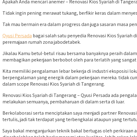
Apakah Anda mencari anemer – Renovasi Kios Syariah di Tangeran
Tidak ingin pening merawat tukang, berfikir keras dalam menyes
Tak mau bermain era dalam progress dan juga sasaran masa pe
Qyusi Persada
bagai salah satu penyedia Renovasi Kios Syariah 
peremajaan rumah zona jabodetabek.
Jikalau Kamu betul-betul risau bersama banyaknya peraih dalam m
membagikan pekerjaan berbobot oleh para terlatih yang sangat
Kita memiliki pengalaman lebar bekerja di industri eksposisi l
berpengalaman yang energik dalam pekerjaan mereka. tidak cum
dalam scope Renovasi Kios Syariah di Tangerang.
Renovasi Kios Syariah di Tangerang – Qyusi Persada ada pengal
melakukan semuanya, pembaharuan di dalam serta di luar.
Berkolaborasi serta menciptakan saya menjadi partner Renovasi 
tertulis, jadi tak terdapat yang terbengkalai ataupun yang tertut
Saya bakal menganjurkan teknik bakal bertugas oleh perkiraan