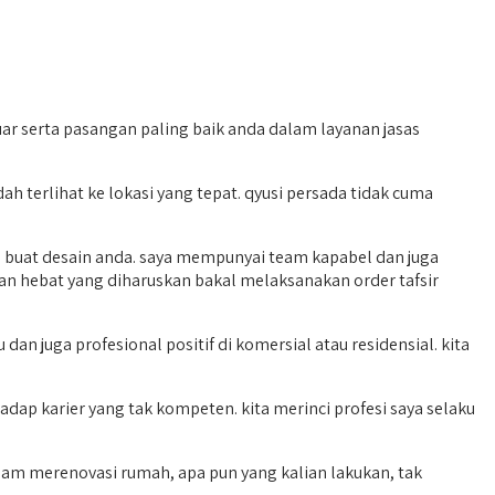
ar serta pasangan paling baik anda dalam layanan jasas
h terlihat ke lokasi yang tepat. qyusi persada tidak cuma
an buat desain anda. saya mempunyai team kapabel dan juga
n hebat yang diharuskan bakal melaksanakan order tafsir
juga profesional positif di komersial atau residensial. kita
dap karier yang tak kompeten. kita merinci profesi saya selaku
am merenovasi rumah, apa pun yang kalian lakukan, tak