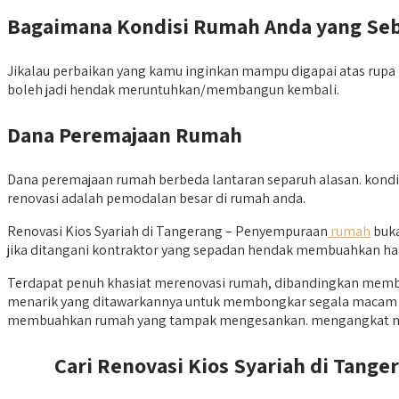
Bagaimana Kondisi Rumah Anda yang Se
Jikalau perbaikan yang kamu inginkan mampu digapai atas rupa r
boleh jadi hendak meruntuhkan/membangun kembali.
Dana Peremajaan Rumah
Dana peremajaan rumah berbeda lantaran separuh alasan. kondis
renovasi adalah pemodalan besar di rumah anda.
Renovasi Kios Syariah di Tangerang – Penyempuraan
rumah
buka
jika ditangani kontraktor yang sepadan hendak membuahkan hasil,
Terdapat penuh khasiat merenovasi rumah, dibandingkan membel
menarik yang ditawarkannya untuk membongkar segala macam keis
membuahkan rumah yang tampak mengesankan. mengangkat ni
Cari Renovasi Kios Syariah di Tange