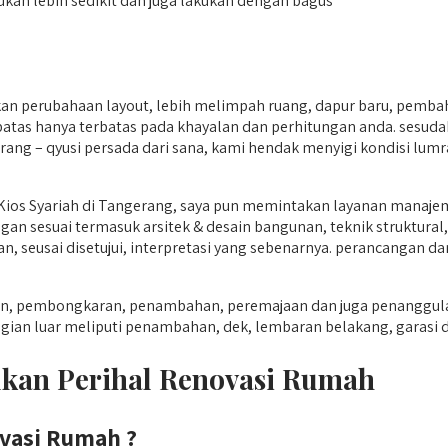
ukan lebih sedikit dan juga lakukan dengan bagus
n perubahaan layout, lebih melimpah ruang, dapur baru, pembah
atas hanya terbatas pada khayalan dan perhitungan anda. sesuda
erang – qyusi persada dari sana, kami hendak menyigi kondisi lum
 Kios Syariah di Tangerang, saya pun memintakan layanan manaje
 sesuai termasuk arsitek & desain bangunan, teknik struktural, d
, seusai disetujui, interpretasi yang sebenarnya. perancangan da
unan, pembongkaran, penambahan, peremajaan dan juga penanggul
 bagian luar meliputi penambahan, dek, lembaran belakang, garasi 
ukan Perihal Renovasi Rumah
vasi Rumah ?