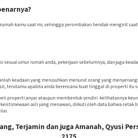
benarnya?
umah kamu saat ini, sehingga perombakan hendak mengirit saat ser
i sesuai umur rumah anda, pekerjaan sebelumnya, dan juga keadaa
nlah keadaan yang merusuhkan menurut orang yang menyenangi t
 terutama apabila anda berencana buat tinggal di properti itu se
i properti anyar ataupun membentuk sendiri. kelihatannya keun
timewaan asli yang menawan, diikuti oleh data bahwa cetak biru
lai.
rang, Terjamin dan juga Amanah, Qyusi Per
2175