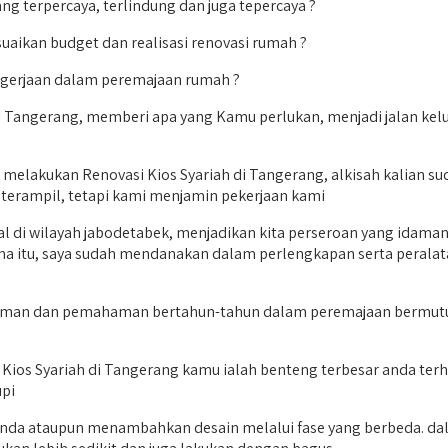
g terpercaya, terlindung dan juga tepercaya ?
uaikan budget dan realisasi renovasi rumah ?
ngerjaan dalam peremajaan rumah ?
di Tangerang, memberi apa yang Kamu perlukan, menjadi jalan kelu
elakukan Renovasi Kios Syariah di Tangerang, alkisah kalian suda
 terampil, tetapi kami menjamin pekerjaan kami
okal di wilayah jabodetabek, menjadikan kita perseroan yang idam
a itu, saya sudah mendanakan dalam perlengkapan serta peralata
aman dan pemahaman bertahun-tahun dalam peremajaan bermutu dan 
Kios Syariah di Tangerang kamu ialah benteng terbesar anda terha
upi
 anda ataupun menambahkan desain melalui fase yang berbeda. dal