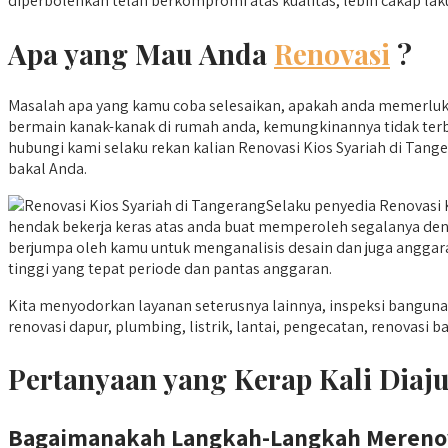
diperbolehkan telah berkompromi atas kualitas, lebih cakap lak
Apa yang Mau Anda
Renovasi
?
Masalah apa yang kamu coba selesaikan, apakah anda memerluka
bermain kanak-kanak di rumah anda, kemungkinannya tidak terb
hubungi kami selaku rekan kalian Renovasi Kios Syariah di Tang
bakal Anda.
Selaku penyedia Renovasi
hendak bekerja keras atas anda buat memperoleh segalanya dengan
berjumpa oleh kamu untuk menganalisis desain dan juga anggaran
tinggi yang tepat periode dan pantas anggaran.
Kita menyodorkan layanan seterusnya lainnya, inspeksi bang
renovasi dapur, plumbing, listrik, lantai, pengecatan, renovasi
Pertanyaan yang Kerap Kali Diaj
Bagaimanakah Langkah-Langkah Mereno