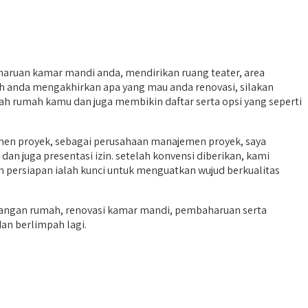
aruan kamar mandi anda, mendirikan ruang teater, area
h anda mengakhirkan apa yang mau anda renovasi, silakan
rah rumah kamu dan juga membikin daftar serta opsi yang seperti
men proyek, sebagai perusahaan manajemen proyek, saya
an juga presentasi izin. setelah konvensi diberikan, kami
n persiapan ialah kunci untuk menguatkan wujud berkualitas
angan rumah, renovasi kamar mandi, pembaharuan serta
dan berlimpah lagi.