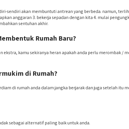
ndiri-sendiri akan membuntuti antrean yang berbeda. namun, ter
tapkan anggaran 3. bekerja sepadan dengan kita 4. mulai pengungkap
 tambahkan sentuhan akhir.
 Membentuk Rumah Baru?
n ekstra, kamu sekiranya heran apakah anda perlu merombak / m
ermukim di Rumah?
rdiam di rumah anda dalam jangka berjarak dan juga setelah itu 
k sebagai alternatif paling baik untuk anda.