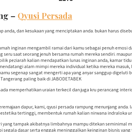
ang –
Qyusi Persada
p anda, dan kesukaan yang menciptakan anda. bukan harus disebut
 rumah inginan mengambil ramai dari kamu sebagai penuh emosi 
ng seru saat seorang jenuh bersama rumah mereka sendiri. maupun
ilik peziarah kalian mendapatkan lunas inginan anda, kamar ti
mendatangi alam mimpi mereka individual ketika mereka masuk,
amu segenap sangat mengerti apa yang anyar sanggup digeluti buat
i Tangerang paling baik di JABODETABEK
rsada memperhatikan uraian terkecil dan juga kru perancang int
eremajaan dapur, kami, qyusi persada rampung menunjang anda. 
 estetika tertinggi, membentuk rumah kalian nirwana indraloka un
eri yang tampak akibatnya limbahnya mampu ditekan seminimal m
 segala dasar serta enggak meninggalkan keinginan bisnis yang te