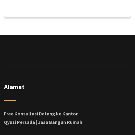
qyusipersada
@qyusipersada
3 years ago
Dalah satu hasil karya Qyusi persada,
merenovasi rumah biasa jadi rumah mewah
dengan budget 400an, kira kira gimana ya
hasilnya...
#jasabangunrumahjakarta
#jasarenovasirumahjakarta
#kontraktorjakarta #kontraktorbangunan
#kontraktorbangunanrumah
#kontraktorbangunanjakarta
#kontraktorbekasi #kontraktorinteriorjakarta
Alamat
#jasabangunrumahdepok
#jasarenovasirumahbekasi
#jasadesainrumahmurah
#jasadesainrumahjakarta
Free Konsultasi Datang ke Kantor
#kontraktorbangunanjabodetabek
Qyusi Persada | Jasa Bangun Rumah
#jasabangunrumahjabodetabek
#qyusipersada