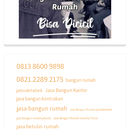
0813 8600 9898
0821 2289 2175
qyusipersada
bangun rumah
@qyusipersada
3 years ago
Jasa Bangun Kantor
jabodetabek
Siapa yang udah masuk List untuk Bangun
jasa bangun kontrakan
dan Renovasi rumah Di @qyusipersada
dengan sistem Cicilan ?? 🤗
jasa bangun rumah
Jasa Bangun Rumah jabodetabek
Untuk informasi lebih lanjut terkait program
jasa bangun rumah jakarta
Jasa Bangun Rumah Jakarta Timur
cicilan ini temen temen bisa langsung klik link
jasa betulin rumah
di bio yaa