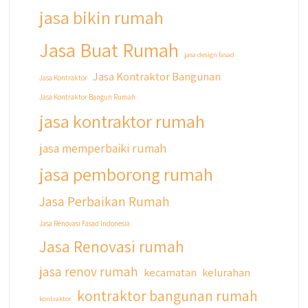
jasa bikin rumah
#jasabangunrumahjakarta
#jasarenovasirumahjakarta
Jasa Buat Rumah
#kontraktorjakarta #kontraktorbangunan
jasa design fasad
#kontraktorbangunanrumah
Jasa Kontraktor Bangunan
Jasa Kontraktor
#kontraktorbangunanjakarta
Jasa Kontraktor Bangun Rumah
#kontraktorbekasi #kontraktorinteriorjakarta
#jasabangunrumahdepok
jasa kontraktor rumah
#jasarenovasirumahbekasi
#jasadesainrumahmurah
jasa memperbaiki rumah
#jasadesainrumahjakarta
jasa pemborong rumah
#kontraktorbangunanjabodetabek
#jasabangunrumahjabodetabek
Jasa Perbaikan Rumah
#qyusipersada
Jasa Renovasi Fasad Indonesia
Jasa Renovasi rumah
jasa renov rumah
kecamatan
kelurahan
kontraktor bangunan rumah
kontraktor