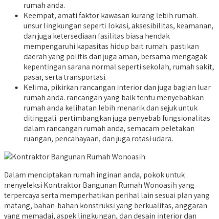
rumah anda.
Keempat, amati faktor kawasan kurang lebih rumah.
unsur lingkungan seperti lokasi, aksesibilitas, keamanan,
dan juga ketersediaan fasilitas biasa hendak
mempengaruhi kapasitas hidup bait rumah. pastikan
daerah yang politis dan juga aman, bersama mengagak
kepentingan sarana normal seperti sekolah, rumah sakit,
pasar, serta transportasi.
Kelima, pikirkan rancangan interior dan juga bagian luar
rumah anda. rancangan yang baik tentu menyebabkan
rumah anda kelihatan lebih menarik dan sejuk untuk
ditinggali. pertimbangkan juga penyebab fungsionalitas
dalam rancangan rumah anda, semacam peletakan
ruangan, pencahayaan, dan juga rotasi udara.
Dalam menciptakan rumah inginan anda, pokok untuk
menyeleksi Kontraktor Bangunan Rumah Wonoasih yang
terpercaya serta memperhatikan perihal lain sesuai plan yang
matang, bahan-bahan konstruksi yang berkualitas, anggaran
yang memadai, aspek lingkungan, dan desain interior dan