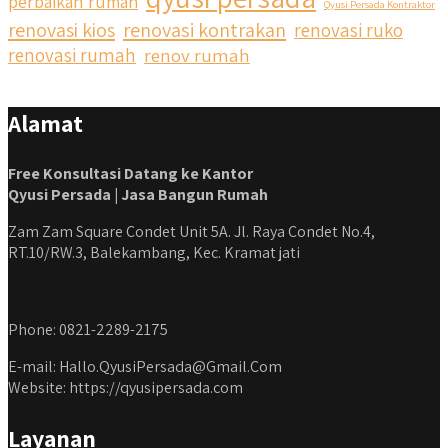
perbaikan rumah
Qyusi Persada Kontraktor
renovasi kios
renovasi kontrakan
renovasi ruko
renovasi rumah
renov rumah
Alamat
Free Konsultasi Datang ke Kantor
Qyusi Persada | Jasa Bangun Rumah
Zam Zam Square Condet Unit 5A. Jl. Raya Condet No.4,
RT.10/RW.3, Balekambang, Kec. Kramat jati
Phone: 0821-2289-2175
E-mail: Hallo.QyusiPersada@Gmail.Com
Website: https://qyusipersada.com
Layanan