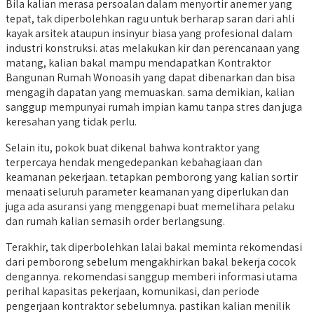
Bila kalian merasa persoalan dalam menyortir anemer yang
tepat, tak diperbolehkan ragu untuk berharap saran dari ahli
kayak arsitek ataupun insinyur biasa yang profesional dalam
industri konstruksi. atas melakukan kir dan perencanaan yang
matang, kalian bakal mampu mendapatkan Kontraktor
Bangunan Rumah Wonoasih yang dapat dibenarkan dan bisa
mengagih dapatan yang memuaskan. sama demikian, kalian
sanggup mempunyai rumah impian kamu tanpa stres dan juga
keresahan yang tidak perlu.
Selain itu, pokok buat dikenal bahwa kontraktor yang
terpercaya hendak mengedepankan kebahagiaan dan
keamanan pekerjaan. tetapkan pemborong yang kalian sortir
menaati seluruh parameter keamanan yang diperlukan dan
juga ada asuransi yang menggenapi buat memelihara pelaku
dan rumah kalian semasih order berlangsung.
Terakhir, tak diperbolehkan lalai bakal meminta rekomendasi
dari pemborong sebelum mengakhirkan bakal bekerja cocok
dengannya. rekomendasi sanggup memberi informasi utama
perihal kapasitas pekerjaan, komunikasi, dan periode
pengerjaan kontraktor sebelumnya. pastikan kalian menilik