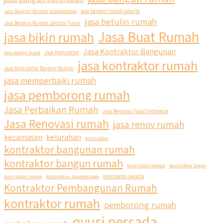
Jasa Bangun Rumah jabodetabek
jasa bangun rumah jakarta
jasa betulin rumah
Jasa Bangun Rumah Jakarta Timur
Jasa Buat Rumah
jasa bikin rumah
Jasa Kontraktor Bangunan
jasa design fasad
Jasa Kontraktor
jasa kontraktor rumah
Jasa Kontraktor Bangun Rumah
jasa memperbaiki rumah
jasa pemborong rumah
Jasa Perbaikan Rumah
Jasa Renovasi Fasad Indonesia
Jasa Renovasi rumah
jasa renov rumah
kecamatan
kelurahan
kontraktor
kontraktor bangunan rumah
kontraktor bangun rumah
kontraktor bekasi
kontraktor bogor
kontraktor depok
Kontraktor Jabodetabek
kontraktor jakarta
Kontraktor Pembangunan Rumah
kontraktor rumah
pemborong rumah
qyusi persada