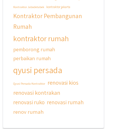
Kontraktor Jabodetabek
kontraktor jakarta
Kontraktor Pembangunan
Rumah
kontraktor rumah
pemborong rumah
qyusipersada
perbaikan rumah
@qyusipersada
3 years ago
qyusi persada
Dalah satu hasil karya Qyusi
persada, merenovasi rumah biasa
renovasi kios
jadi rumah mewah dengan budget
Qyusi Persada Kontraktor
400an, kira kira gimana ya
renovasi kontrakan
hasilnya...
renovasi ruko
renovasi rumah
#jasabangunrumahjakarta
renov rumah
#jasarenovasirumahjakarta
#kontraktorjakarta
#kontraktorbangunan