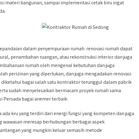
si materi bangunan, sampai implementasi cetak biru ingat
da.
 kepandaian dalam penyempuraan rumah. renovasi rumah dapat
ral, penambahan ruangan, atau rekonstruksi interior dan juga
pembaharuan rumah oleh mengenal kebutuhan dan juga
olah perizinan yang diperlukan, dan juga mengadakan renovasi
ah diketahui bagai salah satu kontraktor terunggul dalam pabrik
serta sudah menyelesaikan bermacam proyek rumah sama
si Persada bagai anemer terbaik:
 ada kru yang terdiri dari energi fungsi yang kompeten dan juga
ang wawasan meresap berhubungan berbagai aspek
ntangan yang mungkin keluar semasih metode