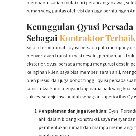
membantu kalian mulai dari perancangan awal, selek
rumah yang pantas oleh visi dan juga perhitungan An
Keunggulan Qyusi Persada
Sebagai
Kontraktor Terbaik
Selain terbit rumah, qyusi persada pula mempunyai
menyertakan transformasi desain, pembaruan struktu
eksterior. qyusi persada mampu mengurusi desain 
keinginan klien. saya bisa memberi saran ahli, meng
oleh presisi dan juga bobot tinggi. qyusi persada su
konstruksi. kami menyandang nama baik yang kuat 
sukses. selanjutnya adalah sebagian superioritas Qyu
Pengalaman dan juga Keahlian:
Qyusi Persada
ahli dalam bidang konstruksi. saya menyand
pembentukan rumah dan mampu memerangi ta
pembangunan.