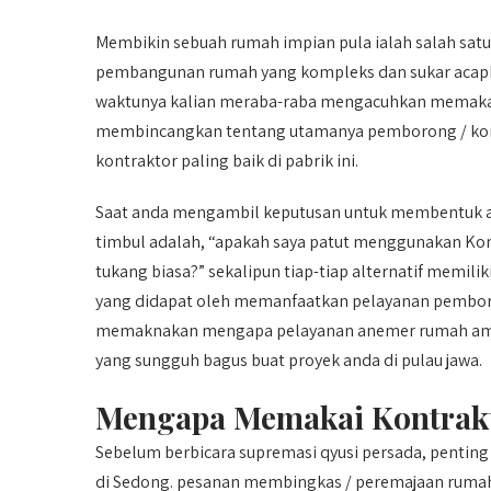
Membikin sebuah rumah impian pula ialah salah satu
pembangunan rumah yang kompleks dan sukar acapka
waktunya kalian meraba-raba mengacuhkan memakai 
membincangkan tentang utamanya pemborong / kontr
kontraktor paling baik di pabrik ini.
Saat anda mengambil keputusan untuk membentuk at
timbul adalah, “apakah saya patut menggunakan K
tukang biasa?” sekalipun tiap-tiap alternatif memili
yang didapat oleh memanfaatkan pelayanan pemboron
memaknakan mengapa pelayanan anemer rumah amat 
yang sungguh bagus buat proyek anda di pulau jawa.
Mengapa Memakai Kontrakt
Sebelum berbicara supremasi qyusi persada, pent
di Sedong. pesanan membingkas / peremajaan rumah 