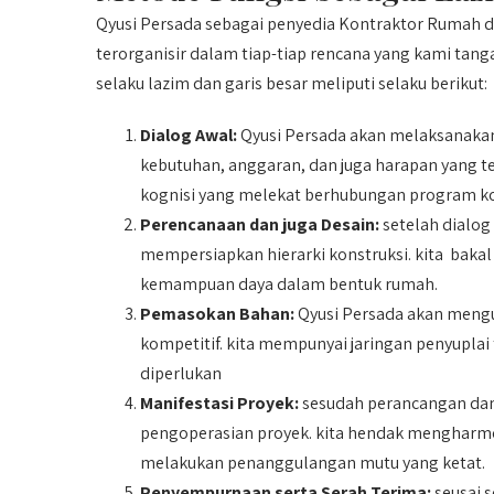
Qyusi Persada sebagai penyedia Kontraktor Rumah 
terorganisir dalam tiap-tiap rencana yang kami tan
selaku lazim dan garis besar meliputi selaku berikut:
Dialog Awal:
Qyusi Persada akan melaksanaka
kebutuhan, anggaran, dan juga harapan yang t
kognisi yang melekat berhubungan program ko
Perencanaan dan juga Desain:
setelah dialo
mempersiapkan hierarki konstruksi. kita bakal
kemampuan daya dalam bentuk rumah.
Pemasokan Bahan:
Qyusi Persada akan mengus
kompetitif. kita mempunyai jaringan penyupla
diperlukan
Manifestasi Proyek:
sesudah perancangan dan 
pengoperasian proyek. kita hendak mengharmo
melakukan penanggulangan mutu yang ketat.
Penyempurnaan serta Serah Terima:
seusai 