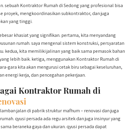
 sebuah Kontraktor Rumah di Sedong yang profesional bisa
se proyek, mengkoordinasikan subkontraktor, dan juga
kan yang tinggi.
esar khasiat yang signifikan. pertama, kita menyandang
sunan rumah. saya mengenal sistem konstruksi, persyaratan
u. kedua, kita memiliki jalinan yang baik sama pemasok bahan
ang lebih baik. ketiga, menggunakan Kontraktor Rumah di
ra-gara kita akan mengurusi cetak biru sebagai keseluruhan,
n energi kerja, dan pencegahan pekerjaan.
bagai Kontraktor Rumah di
novasi
amban jalan di pabrik struktur mafhum – renovasi dan juga
ah. qyusi persada ada regu arsitek dan juga insinyur yang
ma beraneka gaya dan ukuran. qyusi persada dapat