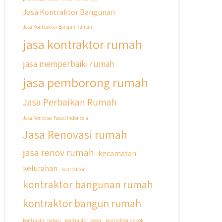
#jasarenovasirumahbekasi
Jasa Kontraktor Bangunan
#jasadesainrumahmurah
#jasadesainrumahjakarta
Jasa Kontraktor Bangun Rumah
#kontraktorbangunanjabodetabek
jasa kontraktor rumah
#jasabangunrumahjabodetabek
#qyusipersada
jasa memperbaiki rumah
jasa pemborong rumah
Jasa Perbaikan Rumah
Jasa Renovasi Fasad Indonesia
Jasa Renovasi rumah
jasa renov rumah
kecamatan
kelurahan
kontraktor
kontraktor bangunan rumah
kontraktor bangun rumah
kontraktor bekasi
kontraktor bogor
kontraktor depok