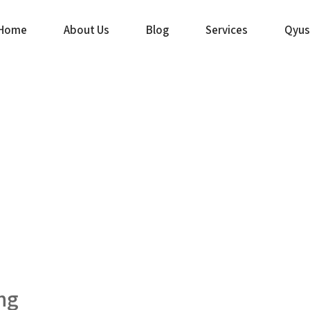
Home
About Us
Blog
Services
Qyus
ng