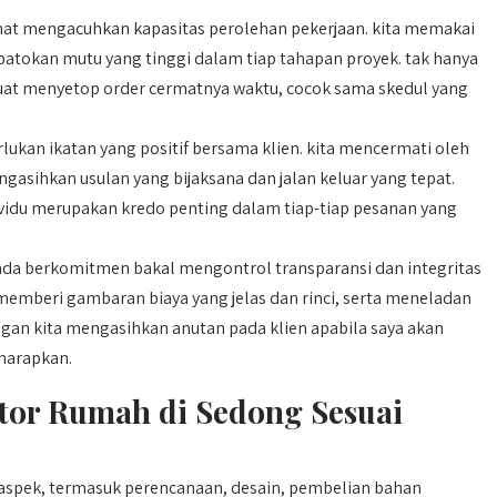
at mengacuhkan kapasitas perolehan pekerjaan. kita memakai
atokan mutu yang tinggi dalam tiap tahapan proyek. tak hanya
buat menyetop order cermatnya waktu, cocok sama skedul yang
ukan ikatan yang positif bersama klien. kita mencermati oleh
gasihkan usulan yang bijaksana dan jalan keluar yang tepat.
ividu merupakan kredo penting dalam tiap-tiap pesanan yang
ada berkomitmen bakal mengontrol transparansi dan integritas
emberi gambaran biaya yang jelas dan rinci, serta meneladan
ungan kita mengasihkan anutan pada klien apabila saya akan
harapkan.
or Rumah di Sedong Sesuai
pek, termasuk perencanaan, desain, pembelian bahan