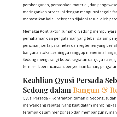
pembangunan, pemasokan material, dan pengawasan.
meringankan proses ini dengan mengurusi segala fa
memastikan kalau pekerjaan dijalani sesuai oleh pato
Memakai Kontraktor Rumah di Sedong mempunyai seb
pemahaman dan pengalaman yang lebar dalam penyu
perizinan, serta parameter dan reglemen yang berlak
bangunan lokal, sehingga sanggup menerima harga y
Sedong mengurangi bobot kegiatan dan juga stres, ga
termasuk perencanaan, penyediaan bahan, pengatura
Keahlian Qyusi Persada Se
Sedong dalam
Bangun & Re
Qyusi Persada – Kontraktor Rumah di Sedong, sudah l
menyandang reputasi yang kuat dalam membingkas rum
terampil dalam mengonsep dan membangun rumah sa