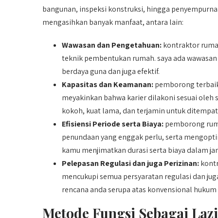
bangunan, inspeksi konstruksi, hingga penyempur
mengasihkan banyak manfaat, antara lain:
Wawasan dan Pengetahuan:
kontraktor rum
teknik pembentukan rumah. saya ada wawasan
berdaya guna dan juga efektif.
Kapasitas dan Keamanan:
pemborong terbaik
meyakinkan bahwa karier dilakoni sesuai oleh
kokoh, kuat lama, dan terjamin untuk ditempat
Efisiensi Periode serta Biaya:
pemborong ruma
penundaan yang enggak perlu, serta mengopti
kamu menjimatkan durasi serta biaya dalam ja
Pelepasan Regulasi dan juga Perizinan:
kontr
mencukupi semua persyaratan regulasi dan juga
rencana anda serupa atas konvensional hukum 
Metode Fungsi Sebagai Laz