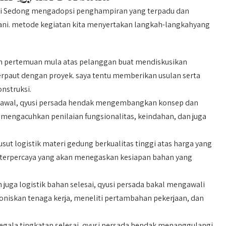
di Sedong mengadopsi penghampiran yang terpadu dan
gani. metode kegiatan kita menyertakan langkah-langkahyang
n pertemuan mula atas pelanggan buat mendiskusikan
erpaut dengan proyek. saya tentu memberikan usulan serta
nstruksi.
g awal, qyusi persada hendak mengembangkan konsep dan
 mengacuhkan penilaian fungsionalitas, keindahan, dan juga
ut logistik materi gedung berkualitas tinggi atas harga yang
i terpercaya yang akan menegaskan kesiapan bahan yang
juga logistik bahan selesai, qyusi persada bakal mengawali
niskan tenaga kerja, meneliti pertambahan pekerjaan, dan
segala tingkatan selesai, qyusi persada hendak menanggulangi