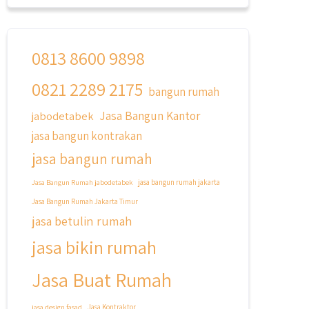
qyusipersada
@qyusipersada
3 years ago
0813 8600 9898
Siapa yang udah masuk List untuk
Bangun dan Renovasi rumah Di
@qyusipersada dengan sistem
0821 2289 2175
bangun rumah
Cicilan ?? 🤗
Jasa Bangun Kantor
jabodetabek
Untuk informasi lebih lanjut terkait
jasa bangun kontrakan
program cicilan ini temen temen bisa
langsung klik link di bio yaa
jasa bangun rumah
#jasabangunrumahjakarta
Jasa Bangun Rumah jabodetabek
jasa bangun rumah jakarta
#jasarenovasirumahjakarta
Jasa Bangun Rumah Jakarta Timur
#kontraktorjakarta
jasa betulin rumah
#kontraktorbangunan
#kontraktorbangunanrumah
jasa bikin rumah
#kontraktorbangunanjakarta
#kontraktorbekasi
Jasa Buat Rumah
#kontraktorinteriorjakarta
#jasabangunrumahdepok
jasa design fasad
Jasa Kontraktor