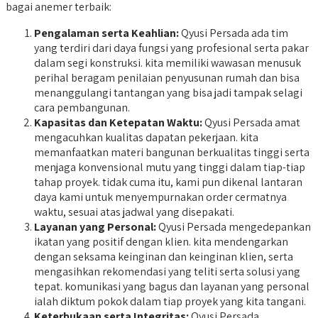
bagai anemer terbaik:
Pengalaman serta Keahlian:
Qyusi Persada ada tim
yang terdiri dari daya fungsi yang profesional serta pakar
dalam segi konstruksi. kita memiliki wawasan menusuk
perihal beragam penilaian penyusunan rumah dan bisa
menanggulangi tantangan yang bisa jadi tampak selagi
cara pembangunan.
Kapasitas dan Ketepatan Waktu:
Qyusi Persada amat
mengacuhkan kualitas dapatan pekerjaan. kita
memanfaatkan materi bangunan berkualitas tinggi serta
menjaga konvensional mutu yang tinggi dalam tiap-tiap
tahap proyek. tidak cuma itu, kami pun dikenal lantaran
daya kami untuk menyempurnakan order cermatnya
waktu, sesuai atas jadwal yang disepakati.
Layanan yang Personal:
Qyusi Persada mengedepankan
ikatan yang positif dengan klien. kita mendengarkan
dengan seksama keinginan dan keinginan klien, serta
mengasihkan rekomendasi yang teliti serta solusi yang
tepat. komunikasi yang bagus dan layanan yang personal
ialah diktum pokok dalam tiap proyek yang kita tangani.
Keterbukaan serta Integritas:
Qyusi Persada