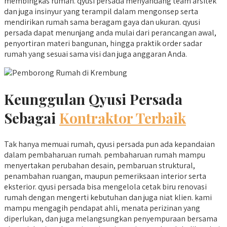
membingkas rumah. qyusi persada menyandang team arsitek
dan juga insinyur yang terampil dalam mengonsep serta
mendirikan rumah sama beragam gaya dan ukuran. qyusi
persada dapat menunjang anda mulai dari perancangan awal,
penyortiran materi bangunan, hingga praktik order sadar
rumah yang sesuai sama visi dan juga anggaran Anda.
Keunggulan Qyusi Persada
Sebagai
Kontraktor Terbaik
Tak hanya memuai rumah, qyusi persada pun ada kepandaian
dalam pembaharuan rumah. pembaharuan rumah mampu
menyertakan perubahan desain, pembaruan struktural,
penambahan ruangan, maupun pemeriksaan interior serta
eksterior. qyusi persada bisa mengelola cetak biru renovasi
rumah dengan mengerti kebutuhan dan juga niat klien. kami
mampu mengagih pendapat ahli, menata perizinan yang
diperlukan, dan juga melangsungkan penyempuraan bersama