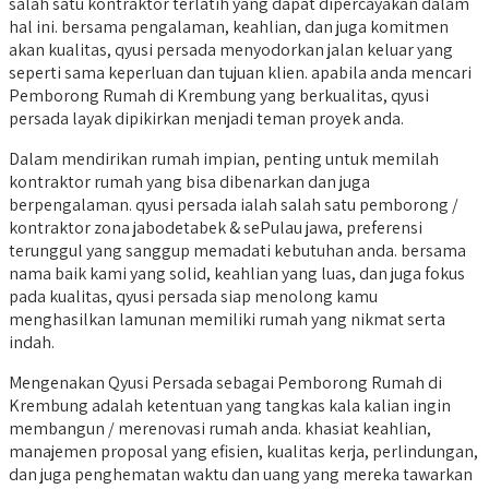
salah satu kontraktor terlatih yang dapat dipercayakan dalam
hal ini. bersama pengalaman, keahlian, dan juga komitmen
akan kualitas, qyusi persada menyodorkan jalan keluar yang
seperti sama keperluan dan tujuan klien. apabila anda mencari
Pemborong Rumah di Krembung yang berkualitas, qyusi
persada layak dipikirkan menjadi teman proyek anda.
Dalam mendirikan rumah impian, penting untuk memilah
kontraktor rumah yang bisa dibenarkan dan juga
berpengalaman. qyusi persada ialah salah satu pemborong /
kontraktor zona jabodetabek & sePulau jawa, preferensi
terunggul yang sanggup memadati kebutuhan anda. bersama
nama baik kami yang solid, keahlian yang luas, dan juga fokus
pada kualitas, qyusi persada siap menolong kamu
menghasilkan lamunan memiliki rumah yang nikmat serta
indah.
Mengenakan Qyusi Persada sebagai Pemborong Rumah di
Krembung adalah ketentuan yang tangkas kala kalian ingin
membangun / merenovasi rumah anda. khasiat keahlian,
manajemen proposal yang efisien, kualitas kerja, perlindungan,
dan juga penghematan waktu dan uang yang mereka tawarkan