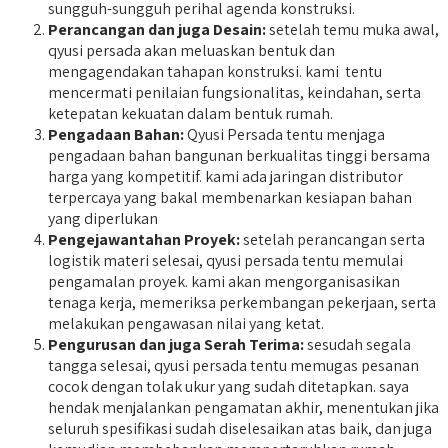
sungguh-sungguh perihal agenda konstruksi.
Perancangan dan juga Desain:
setelah temu muka awal,
qyusi persada akan meluaskan bentuk dan
mengagendakan tahapan konstruksi. kami tentu
mencermati penilaian fungsionalitas, keindahan, serta
ketepatan kekuatan dalam bentuk rumah.
Pengadaan Bahan:
Qyusi Persada tentu menjaga
pengadaan bahan bangunan berkualitas tinggi bersama
harga yang kompetitif. kami ada jaringan distributor
terpercaya yang bakal membenarkan kesiapan bahan
yang diperlukan
Pengejawantahan Proyek:
setelah perancangan serta
logistik materi selesai, qyusi persada tentu memulai
pengamalan proyek. kami akan mengorganisasikan
tenaga kerja, memeriksa perkembangan pekerjaan, serta
melakukan pengawasan nilai yang ketat.
Pengurusan dan juga Serah Terima:
sesudah segala
tangga selesai, qyusi persada tentu memugas pesanan
cocok dengan tolak ukur yang sudah ditetapkan. saya
hendak menjalankan pengamatan akhir, menentukan jika
seluruh spesifikasi sudah diselesaikan atas baik, dan juga