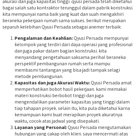
akurasi dan juga kapasitas tinggi. qyusi persada telah diketahui
bagai salah satu kontraktor terunggul dalam pabrik konstruksi.
kita mempunyai nama baik yang kuat dan suah mengakhiri
beraneka pekerjaan rumah sama sukses. berikut merupakan
separuh kelebihan Qyusi Persada sebagai anemer terbaik:
Pengalaman dan Keahlian:
Qyusi Persada mempunyai
kelompok yang terdiri dari daya operasi yang profesional
dan juga pakar dalam bagian konstruksi. kita
menyandang pengetahuan saksama perihal beraneka
perspektif pembangunan rumah serta mampu
membasmi tantangan yang bisa jadi tampak selagi
metode pembangunan.
Kapasitas dan juga Akurasi Waktu:
Qyusi Persada amat
memperhatikan bobot hasil pekerjaan. kami memakai
materi konstruksi berbobot tinggi dan juga
mengendalikan parameter kapasitas yang tinggi dalam
tiap tahapan proyek. selain itu, kita pula diketahui karna
kemampuan kami buat merapikan proyek akuratnya
waktu, cocok atas jadwal yang disepakati.
Layanan yang Personal:
Qyusi Persada mengutamakan
hubungan yang cakap oleh klien. saya mencermati atas