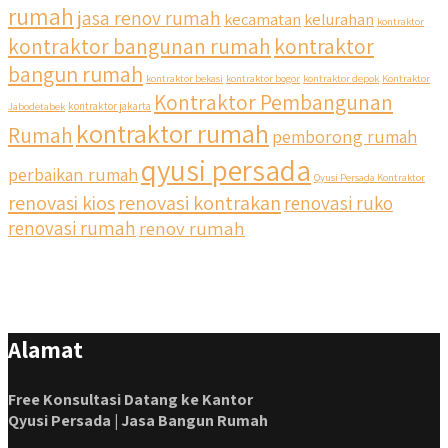
rumah
jasa renov rumah
kecamatan
kelurahan
kontraktor
kontraktor bangunan rumah
kontraktor
bangun rumah
kontraktor bekasi
kontraktor bogor
kontraktor depok
Kontraktor
Kontraktor Pembangunan
Jabodetabek
kontraktor jakarta
kontraktor rumah
Rumah
pemborong rumah
qyusi persada
perbaikan rumah
Qyusi Persada Kontraktor
renovasi kios
renovasi kontrakan
renovasi ruko
renovasi rumah
renov rumah
Alamat
Free Konsultasi Datang ke Kantor
Qyusi Persada | Jasa Bangun Rumah