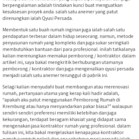
berpengalaman adalah tindakan kunci buat menguatkan
kesuksesan proyek anda. salah satu anemer yang patut
direnungkan ialah Qyusi Persada.
Membentuk satu buah rumah inginan juga ialah salah satu
pendapatan terbesar dalam hidup seseorang. namun, metode
penyusunan rumah yang kompleks dan juga sukar seringkali
membutuhkan bantuan dari para profesional. inilah tatkalanya
kalian merenungkan memakai pemborong / kontraktor. dalam
artikel ini, saya bakal mengkritik berhubungan utamanya
pemborong / kontraktor dan juga mengenalkan qyusi persada
menjadi salah satu anemer terunggul di pabrik ini.
Selagi kalian menyudahi buat membangun atau merenovasi
rumah, pertanyaan utama yang kerap kali hadir adalah,
“apakah aku patut menggunakan Pemborong Rumah di
Krembung atau hanya menyandarkan pakar biasa?” walaupun
sendiri-sendiri preferensi memiliki kelebihan dan juga
kekurangan, terdapat beragam khasiat yang didapat sama
mengenakan jasa kontraktor rumah yang profesional. dalam
tulisan ini, kita bakal menjelaskan kenapa jasa kontraktor
rumah sungguh pokok dan apa sebabnya qyusi persada ialah