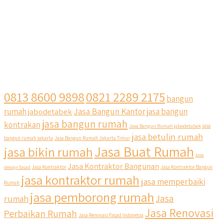
0813 8600 9898
0821 2289 2175
bangun
Jasa Bangun Kantor
rumah
jabodetabek
jasa bangun
jasa bangun rumah
kontrakan
Jasa Bangun Rumah jabodetabek
jasa
jasa betulin rumah
bangun rumah jakarta
Jasa Bangun Rumah Jakarta Timur
Jasa Buat Rumah
jasa bikin rumah
jasa
Jasa Kontraktor Bangunan
design fasad
Jasa Kontraktor
Jasa Kontraktor Bangun
jasa kontraktor rumah
jasa memperbaiki
Rumah
jasa pemborong rumah
Jasa
rumah
Jasa Renovasi
Perbaikan Rumah
Jasa Renovasi Fasad Indonesia