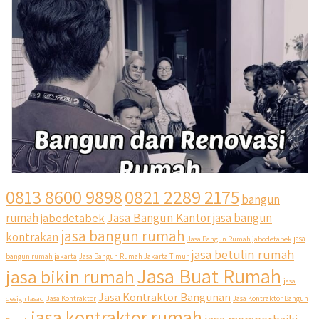
0813 8600 9898
0821 2289 2175
bangun
Jasa Bangun Kantor
rumah
jabodetabek
jasa bangun
jasa bangun rumah
kontrakan
Jasa Bangun Rumah jabodetabek
jasa
jasa betulin rumah
bangun rumah jakarta
Jasa Bangun Rumah Jakarta Timur
Jasa Buat Rumah
jasa bikin rumah
jasa
Jasa Kontraktor Bangunan
design fasad
Jasa Kontraktor
Jasa Kontraktor Bangun
jasa kontraktor rumah