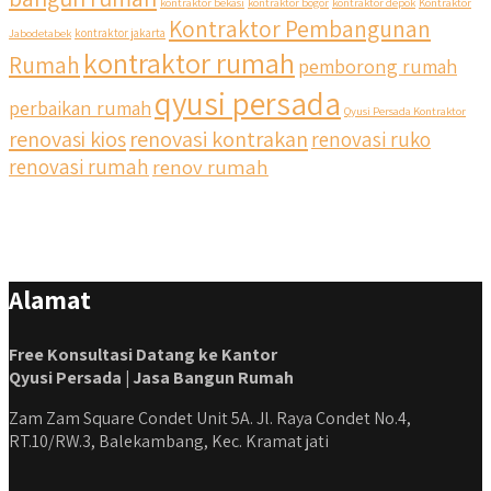
kontraktor bekasi
kontraktor bogor
kontraktor depok
Kontraktor
Kontraktor Pembangunan
Jabodetabek
kontraktor jakarta
kontraktor rumah
Rumah
pemborong rumah
qyusi persada
perbaikan rumah
Qyusi Persada Kontraktor
renovasi kios
renovasi kontrakan
renovasi ruko
renovasi rumah
renov rumah
Alamat
Free Konsultasi Datang ke Kantor
Qyusi Persada | Jasa Bangun Rumah
Zam Zam Square Condet Unit 5A. Jl. Raya Condet No.4,
RT.10/RW.3, Balekambang, Kec. Kramat jati