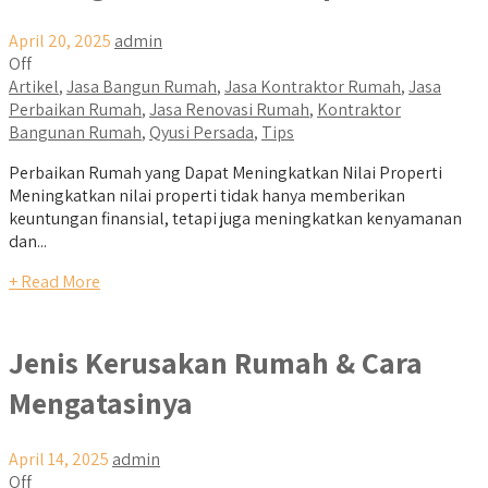
April 20, 2025
admin
Off
Artikel
,
Jasa Bangun Rumah
,
Jasa Kontraktor Rumah
,
Jasa
Perbaikan Rumah
,
Jasa Renovasi Rumah
,
Kontraktor
Bangunan Rumah
,
Qyusi Persada
,
Tips
Perbaikan Rumah yang Dapat Meningkatkan Nilai Properti
Meningkatkan nilai properti tidak hanya memberikan
keuntungan finansial, tetapi juga meningkatkan kenyamanan
dan...
+ Read More
Jenis Kerusakan Rumah & Cara
Mengatasinya
April 14, 2025
admin
Off