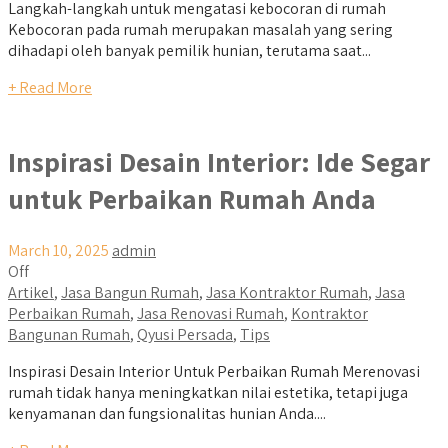
Langkah-langkah untuk mengatasi kebocoran di rumah
Kebocoran pada rumah merupakan masalah yang sering
dihadapi oleh banyak pemilik hunian, terutama saat...
+ Read More
Inspirasi Desain Interior: Ide Segar
untuk Perbaikan Rumah Anda
March 10, 2025
admin
Off
Artikel
,
Jasa Bangun Rumah
,
Jasa Kontraktor Rumah
,
Jasa
Perbaikan Rumah
,
Jasa Renovasi Rumah
,
Kontraktor
Bangunan Rumah
,
Qyusi Persada
,
Tips
Inspirasi Desain Interior Untuk Perbaikan Rumah Merenovasi
rumah tidak hanya meningkatkan nilai estetika, tetapi juga
kenyamanan dan fungsionalitas hunian Anda....