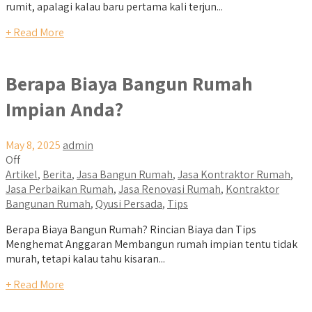
rumit, apalagi kalau baru pertama kali terjun...
+ Read More
Berapa Biaya Bangun Rumah
Impian Anda?
May 8, 2025
admin
Off
Artikel
,
Berita
,
Jasa Bangun Rumah
,
Jasa Kontraktor Rumah
,
Jasa Perbaikan Rumah
,
Jasa Renovasi Rumah
,
Kontraktor
Bangunan Rumah
,
Qyusi Persada
,
Tips
Berapa Biaya Bangun Rumah? Rincian Biaya dan Tips
Menghemat Anggaran Membangun rumah impian tentu tidak
murah, tetapi kalau tahu kisaran...
+ Read More