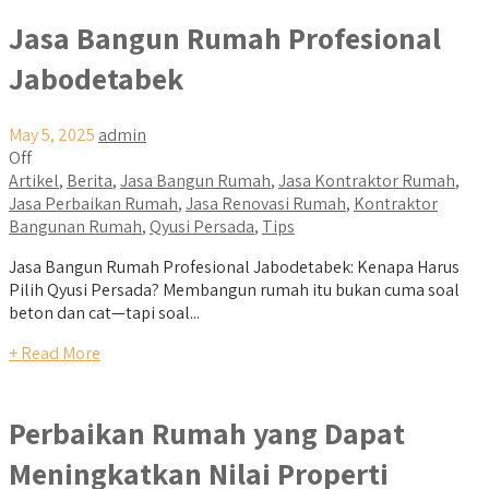
Jasa Bangun Rumah Profesional
Jabodetabek
May 5, 2025
admin
Off
Artikel
,
Berita
,
Jasa Bangun Rumah
,
Jasa Kontraktor Rumah
,
Jasa Perbaikan Rumah
,
Jasa Renovasi Rumah
,
Kontraktor
Bangunan Rumah
,
Qyusi Persada
,
Tips
Jasa Bangun Rumah Profesional Jabodetabek: Kenapa Harus
Pilih Qyusi Persada? Membangun rumah itu bukan cuma soal
beton dan cat—tapi soal...
+ Read More
Perbaikan Rumah yang Dapat
Meningkatkan Nilai Properti