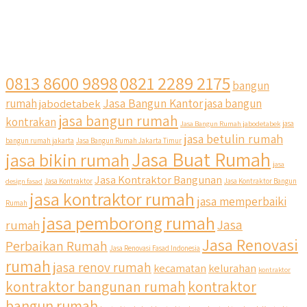
0813 8600 9898
0821 2289 2175
bangun
Jasa Bangun Kantor
rumah
jabodetabek
jasa bangun
jasa bangun rumah
kontrakan
Jasa Bangun Rumah jabodetabek
jasa
jasa betulin rumah
bangun rumah jakarta
Jasa Bangun Rumah Jakarta Timur
Jasa Buat Rumah
jasa bikin rumah
jasa
Jasa Kontraktor Bangunan
design fasad
Jasa Kontraktor
Jasa Kontraktor Bangun
jasa kontraktor rumah
jasa memperbaiki
Rumah
jasa pemborong rumah
Jasa
rumah
Jasa Renovasi
Perbaikan Rumah
Jasa Renovasi Fasad Indonesia
rumah
jasa renov rumah
kecamatan
kelurahan
kontraktor
kontraktor bangunan rumah
kontraktor
bangun rumah