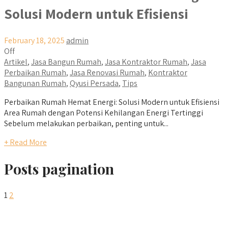
Solusi Modern untuk Efisiensi
February 18, 2025
admin
Off
Artikel
,
Jasa Bangun Rumah
,
Jasa Kontraktor Rumah
,
Jasa
Perbaikan Rumah
,
Jasa Renovasi Rumah
,
Kontraktor
Bangunan Rumah
,
Qyusi Persada
,
Tips
Perbaikan Rumah Hemat Energi: Solusi Modern untuk Efisiensi
Area Rumah dengan Potensi Kehilangan Energi Tertinggi
Sebelum melakukan perbaikan, penting untuk...
+ Read More
Posts pagination
1
2