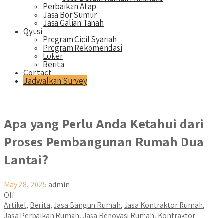
Perbaikan Atap
Jasa Bor Sumur
Jasa Galian Tanah
Qyusi
Program Cicil Syariah
Program Rekomendasi
Loker
Berita
Contact
Jadwalkan Survey
Apa yang Perlu Anda Ketahui dari
Proses Pembangunan Rumah Dua
Lantai?
May 28, 2025
admin
Off
Artikel
,
Berita
,
Jasa Bangun Rumah
,
Jasa Kontraktor Rumah
,
Jasa Perbaikan Rumah
,
Jasa Renovasi Rumah
,
Kontraktor